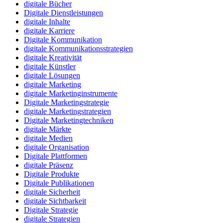
digitale Bücher
Digitale Dienstleistungen
digitale Inhalte
digitale Karriere
Digitale Kommunikation
digitale Kommunikationsstrategien
digitale Kreativität
digitale Künstler
digitale Lösungen
digitale Marketing
digitale Marketinginstrumente
Digitale Marketingstrategie
digitale Marketingstrategien
Digitale Marketingtechniken
digitale Märkte
digitale Medien
digitale Organisation
Digitale Plattformen
digitale Präsenz
Digitale Produkte
Digitale Publikationen
digitale Sicherheit
digitale Sichtbarkeit
Digitale Strategie
digitale Strategien