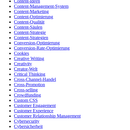
Content-Ideen
Content-Management-System
Content-Marketing
Content-Optimierung
Content-Qualität
Content-Säulen
Content-Strategie
Content-Strategien
Conversion-Optimierung
Conversion-Rate-Optimierung
Cookies
Creative Writing
Creativity
Creator-Welt
Critical Thinking
Cross-Channel-Handel
Cross-Promotion
Cross-selling
Crowdfunding
Custom CSS
Customer Engagement
Customer Experience
Customer Relationship Management
Cybersecurity
Cybersicherheit