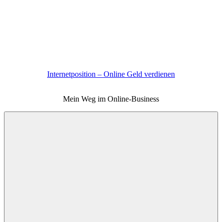
Zum
Inhalt
springen
Internetposition – Online Geld verdienen
Mein Weg im Online-Business