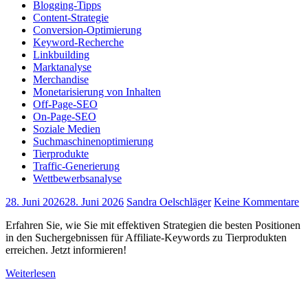
Blogging-Tipps
Content-Strategie
Conversion-Optimierung
Keyword-Recherche
Linkbuilding
Marktanalyse
Merchandise
Monetarisierung von Inhalten
Off-Page-SEO
On-Page-SEO
Soziale Medien
Suchmaschinenoptimierung
Tierprodukte
Traffic-Generierung
Wettbewerbsanalyse
28. Juni 2026
28. Juni 2026
Sandra Oelschläger
Keine Kommentare
Erfahren Sie, wie Sie mit effektiven Strategien die besten Positionen
in den Suchergebnissen für Affiliate-Keywords zu Tierprodukten
erreichen. Jetzt informieren!
Weiterlesen