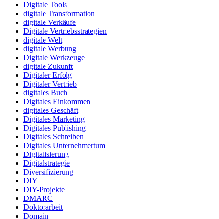
Digitale Tools
digitale Transformation
digitale Verkäufe
Digitale Vertriebsstrategien
digitale Welt
digitale Werbung
Digitale Werkzeuge
digitale Zukunft
Digitaler Erfolg
Digitaler Vertrieb
digitales Buch
Digitales Einkommen
digitales Geschäft
Digitales Marketing
Digitales Publishing
Digitales Schreiben
Digitales Unternehmertum
Digitalisierung
Digitalstrategie
Diversifizierung
DIY
DIY-Projekte
DMARC
Doktorarbeit
Domain