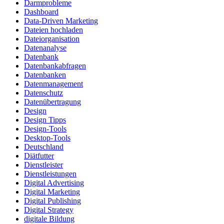
Darmprobleme
Dashboard
Data-Driven Marketing
Dateien hochladen
Dateiorganisation
Datenanalyse
Datenbank
Datenbankabfragen
Datenbanken
Datenmanagement
Datenschutz
Datenübertragung
Design
Design Tipps
Design-Tools
Desktop-Tools
Deutschland
Diätfutter
Dienstleister
Dienstleistungen
Digital Advertising
Digital Marketing
Digital Publishing
Digital Strategy
digitale Bildung