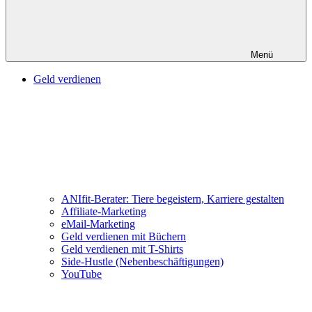
Menü
Geld verdienen
ANIfit-Berater: Tiere begeistern, Karriere gestalten
Affiliate-Marketing
eMail-Marketing
Geld verdienen mit Büchern
Geld verdienen mit T-Shirts
Side-Hustle (Nebenbeschäftigungen)
YouTube