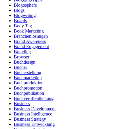
Blogosphäre
Blogs
Blogwriting
Boards
Body Tag
Book Marketing
Branchenlösungen
Brand Awareness
Brand Engagement
Branding
Browser
Buchdesign
Bücher
Bucherstellung
Buchmarketing
Buchproduktion
Buchpromotion
Buchpublikation
Buchveröffentlichung
Business
Business Development
Business Intelligence
Business Strategy
Business-Entwicklung