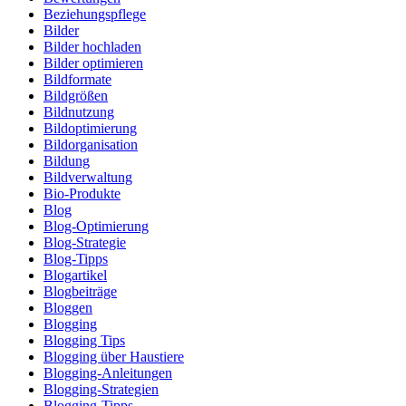
Beziehungspflege
Bilder
Bilder hochladen
Bilder optimieren
Bildformate
Bildgrößen
Bildnutzung
Bildoptimierung
Bildorganisation
Bildung
Bildverwaltung
Bio-Produkte
Blog
Blog-Optimierung
Blog-Strategie
Blog-Tipps
Blogartikel
Blogbeiträge
Bloggen
Blogging
Blogging Tips
Blogging über Haustiere
Blogging-Anleitungen
Blogging-Strategien
Blogging-Tipps