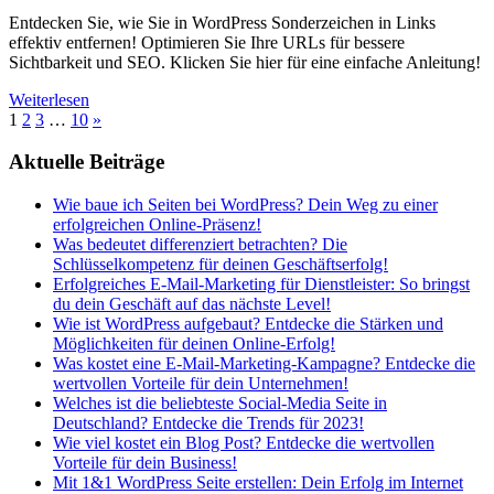
Entdecken Sie, wie Sie in WordPress Sonderzeichen in Links
effektiv entfernen! Optimieren Sie Ihre URLs für bessere
Sichtbarkeit und SEO. Klicken Sie hier für eine einfache Anleitung!
Weiterlesen
Seitennummerierung
Nächste
1
2
3
…
10
»
Beiträge
der
Aktuelle Beiträge
Beiträge
Wie baue ich Seiten bei WordPress? Dein Weg zu einer
erfolgreichen Online-Präsenz!
Was bedeutet differenziert betrachten? Die
Schlüsselkompetenz für deinen Geschäftserfolg!
Erfolgreiches E-Mail-Marketing für Dienstleister: So bringst
du dein Geschäft auf das nächste Level!
Wie ist WordPress aufgebaut? Entdecke die Stärken und
Möglichkeiten für deinen Online-Erfolg!
Was kostet eine E-Mail-Marketing-Kampagne? Entdecke die
wertvollen Vorteile für dein Unternehmen!
Welches ist die beliebteste Social-Media Seite in
Deutschland? Entdecke die Trends für 2023!
Wie viel kostet ein Blog Post? Entdecke die wertvollen
Vorteile für dein Business!
Mit 1&1 WordPress Seite erstellen: Dein Erfolg im Internet