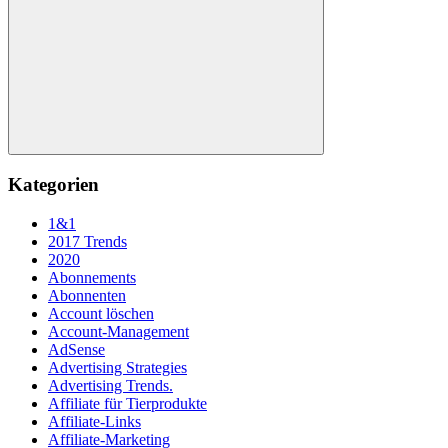
nach:
Suchen
Kategorien
1&1
2017 Trends
2020
Abonnements
Abonnenten
Account löschen
Account-Management
AdSense
Advertising Strategies
Advertising Trends.
Affiliate für Tierprodukte
Affiliate-Links
Affiliate-Marketing