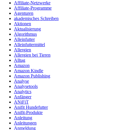
Affiliate-Netzwerke
Affiliate-Programme
Agenturen
akademisches Schreiben
Aktionen
Aktualisierung
Algorithmus
Alleinfutter
Alleinfuttermittel
Allergien
Allergien bei Tieren
Alltag
Amazon
Amazon Kindle
Amazon Publishing
Analyse
Analysetools
Analytics
Anfänger
ANiFiT
Anifit Hundefutter
Anifit-Produkte
Anleitung
Anleitungen
Anmeldung