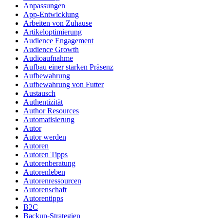
Anpassungen
App-Entwicklung
Arbeiten von Zuhause
Artikeloptimierung
Audience Engagement
Audience Growth
Audioaufnahme
Aufbau einer starken Präsenz
Aufbewahrung
Aufbewahrung von Futter
Austausch
Authentizität
Author Resources
Automatisierung
Autor
Autor werden
Autoren
Autoren Tipps
Autorenberatung
Autorenleben
Autorenressourcen
Autorenschaft
Autorentipps
B2C
Backup-Strategien