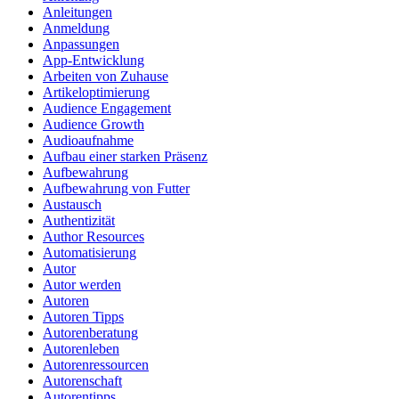
Anleitungen
Anmeldung
Anpassungen
App-Entwicklung
Arbeiten von Zuhause
Artikeloptimierung
Audience Engagement
Audience Growth
Audioaufnahme
Aufbau einer starken Präsenz
Aufbewahrung
Aufbewahrung von Futter
Austausch
Authentizität
Author Resources
Automatisierung
Autor
Autor werden
Autoren
Autoren Tipps
Autorenberatung
Autorenleben
Autorenressourcen
Autorenschaft
Autorentipps