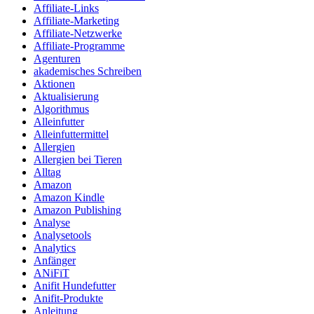
Affiliate-Links
Affiliate-Marketing
Affiliate-Netzwerke
Affiliate-Programme
Agenturen
akademisches Schreiben
Aktionen
Aktualisierung
Algorithmus
Alleinfutter
Alleinfuttermittel
Allergien
Allergien bei Tieren
Alltag
Amazon
Amazon Kindle
Amazon Publishing
Analyse
Analysetools
Analytics
Anfänger
ANiFiT
Anifit Hundefutter
Anifit-Produkte
Anleitung