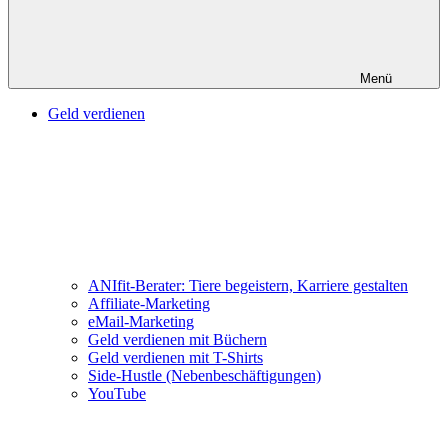
Menü
Geld verdienen
ANIfit-Berater: Tiere begeistern, Karriere gestalten
Affiliate-Marketing
eMail-Marketing
Geld verdienen mit Büchern
Geld verdienen mit T-Shirts
Side-Hustle (Nebenbeschäftigungen)
YouTube