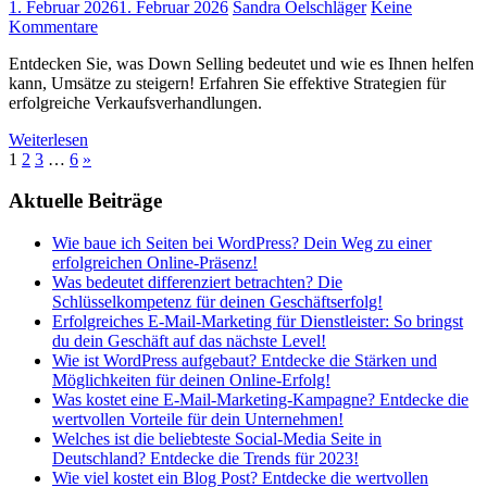
1. Februar 2026
1. Februar 2026
Sandra Oelschläger
Keine
Kommentare
Entdecken Sie, was Down Selling bedeutet und wie es Ihnen helfen
kann, Umsätze zu steigern! Erfahren Sie effektive Strategien für
erfolgreiche Verkaufsverhandlungen.
Weiterlesen
Seitennummerierung
Nächste
1
2
3
…
6
»
Beiträge
der
Aktuelle Beiträge
Beiträge
Wie baue ich Seiten bei WordPress? Dein Weg zu einer
erfolgreichen Online-Präsenz!
Was bedeutet differenziert betrachten? Die
Schlüsselkompetenz für deinen Geschäftserfolg!
Erfolgreiches E-Mail-Marketing für Dienstleister: So bringst
du dein Geschäft auf das nächste Level!
Wie ist WordPress aufgebaut? Entdecke die Stärken und
Möglichkeiten für deinen Online-Erfolg!
Was kostet eine E-Mail-Marketing-Kampagne? Entdecke die
wertvollen Vorteile für dein Unternehmen!
Welches ist die beliebteste Social-Media Seite in
Deutschland? Entdecke die Trends für 2023!
Wie viel kostet ein Blog Post? Entdecke die wertvollen