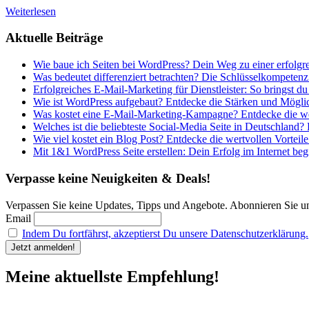
Weiterlesen
Aktuelle Beiträge
Wie baue ich Seiten bei WordPress? Dein Weg zu einer erfolgr
Was bedeutet differenziert betrachten? Die Schlüsselkompetenz
Erfolgreiches E-Mail-Marketing für Dienstleister: So bringst du
Wie ist WordPress aufgebaut? Entdecke die Stärken und Möglic
Was kostet eine E-Mail-Marketing-Kampagne? Entdecke die wer
Welches ist die beliebteste Social-Media Seite in Deutschland?
Wie viel kostet ein Blog Post? Entdecke die wertvollen Vorteile
Mit 1&1 WordPress Seite erstellen: Dein Erfolg im Internet begi
Verpasse keine Neuigkeiten & Deals!
Verpassen Sie keine Updates, Tipps und Angebote. Abonnieren Sie u
Email
Indem Du fortfährst, akzeptierst Du unsere Datenschutzerklärung.
Meine aktuellste Empfehlung!