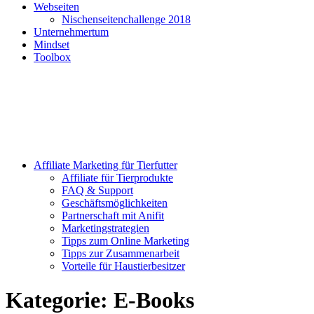
Webseiten
Nischenseitenchallenge 2018
Unternehmertum
Mindset
Toolbox
Affiliate Marketing für Tierfutter
Affiliate für Tierprodukte
FAQ & Support
Geschäftsmöglichkeiten
Partnerschaft mit Anifit
Marketingstrategien
Tipps zum Online Marketing
Tipps zur Zusammenarbeit
Vorteile für Haustierbesitzer
Kategorie:
E-Books