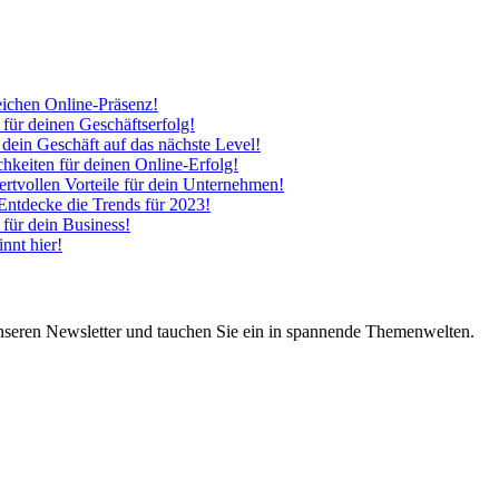
eichen Online-Präsenz!
 für deinen Geschäftserfolg!
 dein Geschäft auf das nächste Level!
hkeiten für deinen Online-Erfolg!
tvollen Vorteile für dein Unternehmen!
 Entdecke die Trends für 2023!
 für dein Business!
nnt hier!
nseren Newsletter und tauchen Sie ein in spannende Themenwelten.