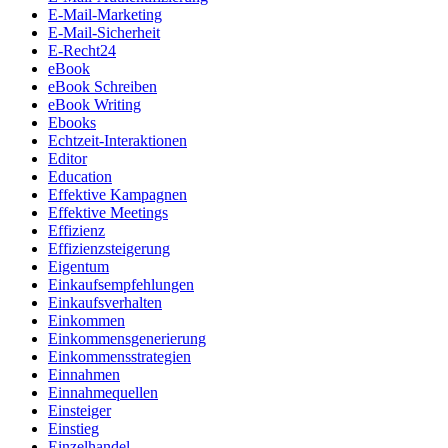
E-Mail-Marketing
E-Mail-Sicherheit
E-Recht24
eBook
eBook Schreiben
eBook Writing
Ebooks
Echtzeit-Interaktionen
Editor
Education
Effektive Kampagnen
Effektive Meetings
Effizienz
Effizienzsteigerung
Eigentum
Einkaufsempfehlungen
Einkaufsverhalten
Einkommen
Einkommensgenerierung
Einkommensstrategien
Einnahmen
Einnahmequellen
Einsteiger
Einstieg
Einzelhandel