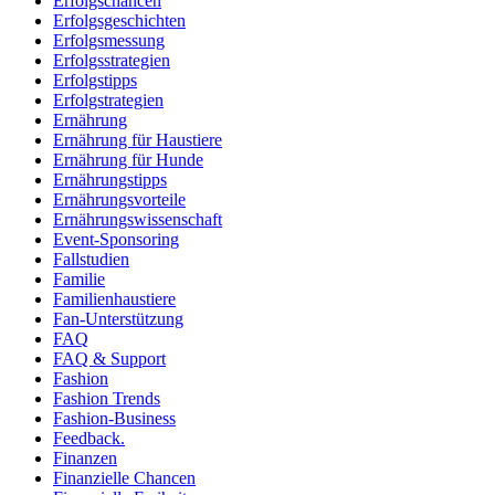
Erfolgschancen
Erfolgsgeschichten
Erfolgsmessung
Erfolgsstrategien
Erfolgstipps
Erfolgstrategien
Ernährung
Ernährung für Haustiere
Ernährung für Hunde
Ernährungstipps
Ernährungsvorteile
Ernährungswissenschaft
Event-Sponsoring
Fallstudien
Familie
Familienhaustiere
Fan-Unterstützung
FAQ
FAQ & Support
Fashion
Fashion Trends
Fashion-Business
Feedback.
Finanzen
Finanzielle Chancen