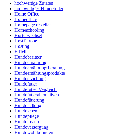
hochwertige Zutaten
hochwertiges Hundefutter
Home Office
Homeoffice
Homepage erstellen
Homeschooling
Hosterwechsel
HostEurope
Hosting
HTML
Hundebesitzer
Hundeernährung
Hundeernährungsberatung
Hundeernährungsprodukte
Hundeerziehung
Hundefutter
Hundefutter-Vergleich
Hundefutteralternativen
Hundefütterung
Hundehaltung
Hundeleben
Hundepflege
Hunderassen
Hundeversorgung
Hundewohlbefinden