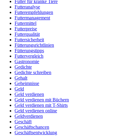
Futter für kranke Tiere
Futteranalyse
Futterempfehlungen
Futtermanagement
Futtermittel
Futterpreise
Futterqualität
Futtersicherheit
Fütterungsrichtlinien
Fütterungstipps
Futtervergleich
Gastronomie
Gedichte
Gedichte schreiben
Gehalt
Geheimnisse
Geld
Geld verdienen
Geld verdienen mit Büchern
Geld verdienen mit T-Shirts
Geld verdienen online
Geldverdienen
Geschäft
Geschäftschancen
Geschäftsentwicklung