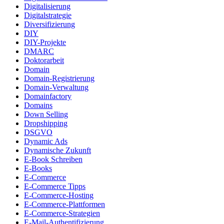
Digitalisierung
Digitalstrategie
Diversifizierung
DIY
DIY-Projekte
DMARC
Doktorarbeit
Domain
Domain-Registrierung
Domain-Verwaltung
Domainfactory
Domains
Down Selling
Dropshipping
DSGVO
Dynamic Ads
Dynamische Zukunft
E-Book Schreiben
E-Books
E-Commerce
E-Commerce Tipps
E-Commerce-Hosting
E-Commerce-Plattformen
E-Commerce-Strategien
E-Mail-Authentifizierung