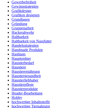
Gewerbefreiheit
Gewinnstrategien
Grafikdesign
Grafiken designen
Grundlagen
Gründung
Gruppenarbeit
Hackerabwehr
Haltbarkeit
Haltbarkeit von Nassfutter
Handelsstrategien
Handmade Produkte
Hashtags
Hauptordner
Haustierbedarf
Haustiere
Haustierernährung
Haustiergesundheit
Haustierliebhaber
Haustierpflege
Haustierprodukte
Header-Bearbeitung
Hobby
hochwertige Inhaltsstoffe
hochwertige Tiernahrung