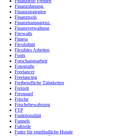
Finanzielle Freiheit
Finanzplanung.
Finanzstrategien
Finanztools
Finanztransparenz.
Finanzverwaltung
Firewalls
Fitness
Flexibilität
Flexibles Arbeiten
Fonts
Forschungsarbeit
Fotografie
Freelancer
Freelancing
Freiberufliche Tätigkeiten
Freizeit
Fressnapf
Frische
Frischebewahrung
FTP
Funktionalität
Funnels
Fußzeile
Futter für empfindliche Hunde