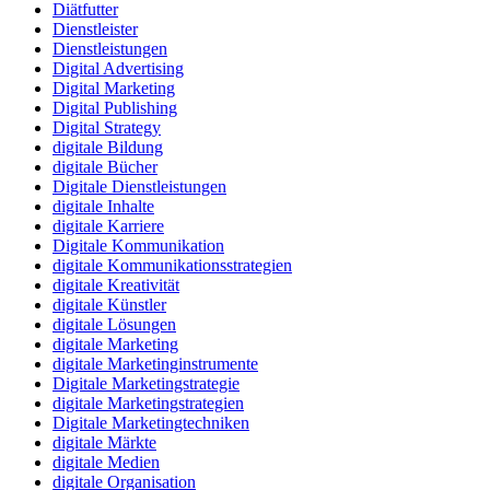
Diätfutter
Dienstleister
Dienstleistungen
Digital Advertising
Digital Marketing
Digital Publishing
Digital Strategy
digitale Bildung
digitale Bücher
Digitale Dienstleistungen
digitale Inhalte
digitale Karriere
Digitale Kommunikation
digitale Kommunikationsstrategien
digitale Kreativität
digitale Künstler
digitale Lösungen
digitale Marketing
digitale Marketinginstrumente
Digitale Marketingstrategie
digitale Marketingstrategien
Digitale Marketingtechniken
digitale Märkte
digitale Medien
digitale Organisation