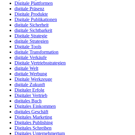
Digitale Plattformen
digitale Präsenz
Digitale Produkte
Digitale Publikationen
digitale Sicherheit
digitale Sichtbarkeit
Digitale Strategie
digitale Strategien
Digitale Tools
digitale Transformation
digitale Verkäufe
Digitale Vertriebsstrategien
digitale Welt
digitale Werbung
Digitale Werkzeuge
digitale Zukunft
Digitaler Erfolg
Digitaler Vertrieb
digitales Buch
Digitales Einkommen
digitales Geschäft
Digitales Marketing
Digitales Publishing
Digitales Schreiben
Digitales Unternehmertum