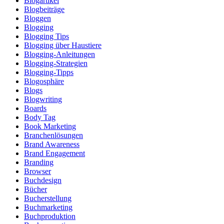
Blogartikel
Blogbeiträge
Bloggen
Blogging
Blogging Tips
Blogging über Haustiere
Blogging-Anleitungen
Blogging-Strategien
Blogging-Tipps
Blogosphäre
Blogs
Blogwriting
Boards
Body Tag
Book Marketing
Branchenlösungen
Brand Awareness
Brand Engagement
Branding
Browser
Buchdesign
Bücher
Bucherstellung
Buchmarketing
Buchproduktion