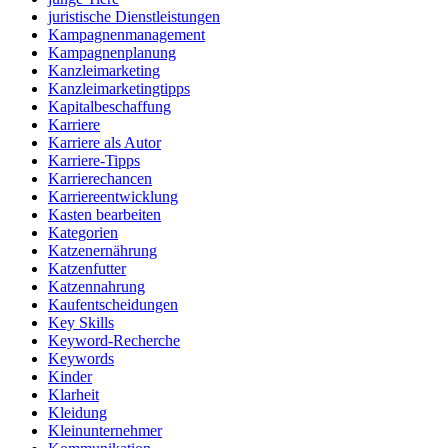
juristische Dienstleistungen
Kampagnenmanagement
Kampagnenplanung
Kanzleimarketing
Kanzleimarketingtipps
Kapitalbeschaffung
Karriere
Karriere als Autor
Karriere-Tipps
Karrierechancen
Karriereentwicklung
Kasten bearbeiten
Kategorien
Katzenernährung
Katzenfutter
Katzennahrung
Kaufentscheidungen
Key Skills
Keyword-Recherche
Keywords
Kinder
Klarheit
Kleidung
Kleinunternehmer