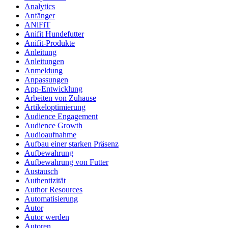
Analytics
Anfänger
ANiFiT
Anifit Hundefutter
Anifit-Produkte
Anleitung
Anleitungen
Anmeldung
Anpassungen
App-Entwicklung
Arbeiten von Zuhause
Artikeloptimierung
Audience Engagement
Audience Growth
Audioaufnahme
Aufbau einer starken Präsenz
Aufbewahrung
Aufbewahrung von Futter
Austausch
Authentizität
Author Resources
Automatisierung
Autor
Autor werden
Autoren