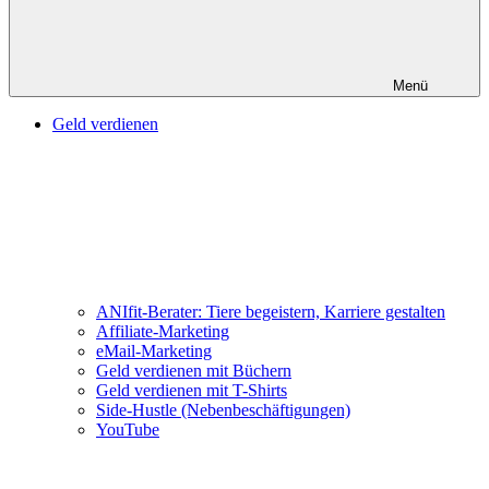
Menü
Geld verdienen
ANIfit-Berater: Tiere begeistern, Karriere gestalten
Affiliate-Marketing
eMail-Marketing
Geld verdienen mit Büchern
Geld verdienen mit T-Shirts
Side-Hustle (Nebenbeschäftigungen)
YouTube