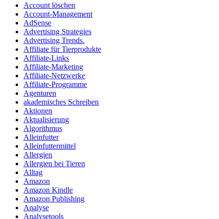
Account löschen
Account-Management
AdSense
Advertising Strategies
Advertising Trends.
Affiliate für Tierprodukte
Affiliate-Links
Affiliate-Marketing
Affiliate-Netzwerke
Affiliate-Programme
Agenturen
akademisches Schreiben
Aktionen
Aktualisierung
Algorithmus
Alleinfutter
Alleinfuttermittel
Allergien
Allergien bei Tieren
Alltag
Amazon
Amazon Kindle
Amazon Publishing
Analyse
Analysetools