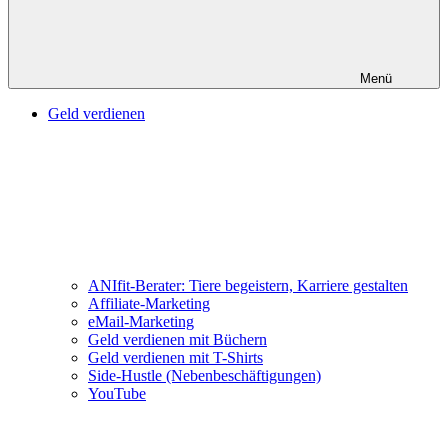
Menü
Geld verdienen
ANIfit-Berater: Tiere begeistern, Karriere gestalten
Affiliate-Marketing
eMail-Marketing
Geld verdienen mit Büchern
Geld verdienen mit T-Shirts
Side-Hustle (Nebenbeschäftigungen)
YouTube