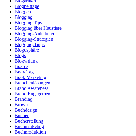
Blogartikel
Blogbeiträge
Bloggen
Blogging
Blogging Tips
Blogging über Haustiere
Blogging-Anleitungen
Blogging-Strategien
Blogging-Tipps
Blogosphäre
Blogs
Blogwriting
Boards
Body Tag
Book Marketing
Branchenlösungen
Brand Awareness
Brand Engagement
Branding
Browser
Buchdesign
Bücher
Bucherstellung
Buchmarketing
Buchproduktion