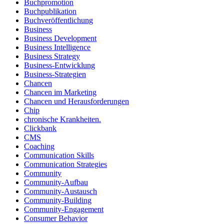
Buchpromotion
Buchpublikation
Buchveröffentlichung
Business
Business Development
Business Intelligence
Business Strategy
Business-Entwicklung
Business-Strategien
Chancen
Chancen im Marketing
Chancen und Herausforderungen
Chip
chronische Krankheiten.
Clickbank
CMS
Coaching
Communication Skills
Communication Strategies
Community
Community-Aufbau
Community-Austausch
Community-Building
Community-Engagement
Consumer Behavior