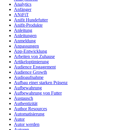
Analytics
Anfänger
ANiFiT
Anifit Hundefutter
Anifit-Produkte
Anleitung
Anleitungen
Anmeldung
Anpassungen
App-Entwicklung
Arbeiten von Zuhause
Artikeloptimierung
Audience Engagement
Audience Growth
Audioaufnahme
Aufbau einer starken Präsenz
Aufbewahrung
Aufbewahrung von Futter
Austausch
Authentizität
Author Resources
Automatisierung
Autor
Autor werden
Autoren