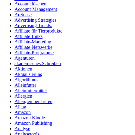
Account löschen
Account-Management
AdSense
Advertising Strategies
Advertising Trends.
Affiliate für Tierprodukte
Affiliate-Links
Affiliate-Marketing
Affiliate-Netzwerke
Affiliate-Programme
Agenturen
akademisches Schreiben
Aktionen
Aktualisierung
Algorithmus
Alleinfutter
Alleinfuttermittel
Allergien
Allergien bei Tieren
Alltag
Amazon
Amazon Kindle
Amazon Publishing
Analyse
Analysetools