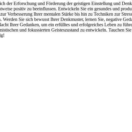
h der Erforschung und Förderung der geistigen Einstellung und Denkwe
weise positiv zu beeinflussen. Entwickeln Sie ein gesundes und produk
 zur Verbesserung Ihrer mentalen Stärke bis hin zu Techniken zur Stre
lten. Werden Sie sich bewusst Ihrer Denkmuster, lernen Sie, negative Ge
cht Ihrer Gedanken, um ein erfülltes und erfolgreiches Leben zu führen
imistischen und fokussierten Geisteszustand zu entwickeln. Tauchen Sie
lg!