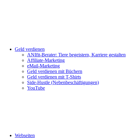
Geld verdienen
ANIfit-Berater: Tiere begeistern, Karriere gestalten
Affiliate-Marketing
eMail-Marketing
Geld verdienen mit Büchern
Geld verdienen mit T-Shirts
Side-Hustle (Nebenbeschäftigungen)
YouTube
Webseiten