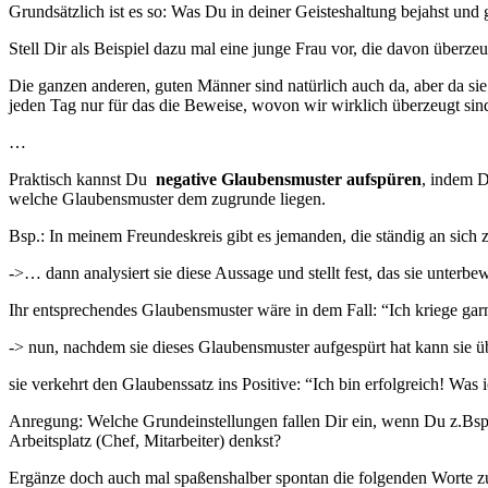
Grundsätzlich ist es so: Was Du in deiner Geisteshaltung bejahst und
Stell Dir als Beispiel dazu mal eine junge Frau vor, die davon überze
Die ganzen anderen, guten Männer sind natürlich auch da, aber da sie 
jeden Tag nur für das die Beweise, wovon wir wirklich überzeugt si
…
Praktisch kannst Du
negative Glaubensmuster aufspüren
, indem D
welche Glaubensmuster dem zugrunde liegen.
Bsp.: In meinem Freundeskreis gibt es jemanden, die ständig an sich 
->… dann analysiert sie diese Aussage und stellt fest, das sie unterbe
Ihr entsprechendes Glaubensmuster wäre in dem Fall: “Ich kriege g
-> nun, nachdem sie dieses Glaubensmuster aufgespürt hat kann sie üb
sie verkehrt den Glaubenssatz ins Positive: “Ich bin erfolgreich! Was 
Anregung: Welche Grundeinstellungen fallen Dir ein, wenn Du z.Bsp
Arbeitsplatz (Chef, Mitarbeiter) denkst?
Ergänze doch auch mal spaßenshalber spontan die folgenden Worte z