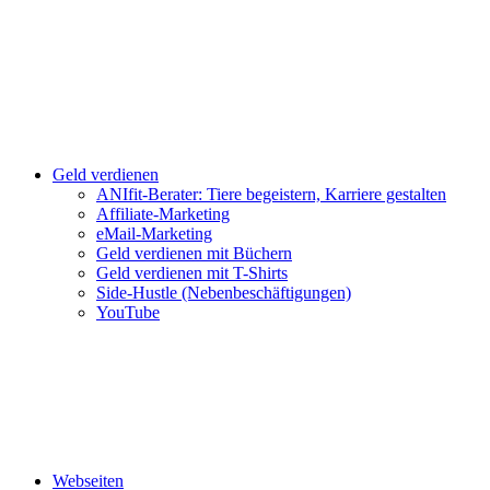
Geld verdienen
ANIfit-Berater: Tiere begeistern, Karriere gestalten
Affiliate-Marketing
eMail-Marketing
Geld verdienen mit Büchern
Geld verdienen mit T-Shirts
Side-Hustle (Nebenbeschäftigungen)
YouTube
Webseiten