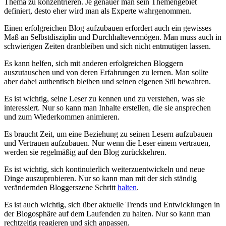
Thema zu konzentrieren. Je genauer man sein ⁢Themengebiet
definiert, ‍desto eher⁣ wird man als Experte wahrgenommen.
Einen​ erfolgreichen Blog⁣ aufzubauen erfordert auch ein gewisses
Maß an ⁣Selbstdisziplin und Durchhaltevermögen. Man ​muss auch in
schwierigen Zeiten ⁣dranbleiben und sich​ nicht entmutigen​ lassen.
Es kann helfen, ⁢sich mit ⁤anderen erfolgreichen Bloggern
auszutauschen und von deren Erfahrungen zu lernen. Man ⁣sollte
aber⁤ dabei authentisch⁣ bleiben und seinen eigenen Stil bewahren.
Es​ ist⁢ wichtig, seine Leser ⁣zu kennen ‌und zu verstehen, was ⁢sie
interessiert. Nur so⁢ kann man Inhalte erstellen, die sie ansprechen
⁣und​ zum Wiederkommen animieren.
Es braucht Zeit, um eine ⁢Beziehung zu seinen ‍Lesern aufzubauen
und Vertrauen aufzubauen. ‌Nur wenn die Leser ⁣einem⁤ vertrauen,
werden ​sie regelmäßig auf⁤ den ‌Blog zurückkehren.
Es ist‌ wichtig, sich kontinuierlich weiterzuentwickeln und neue
Dinge⁢ auszuprobieren. Nur​ so kann man mit⁤ der⁣ sich ständig
⁣verändernden Bloggerszene Schritt
halten
.
Es ist auch wichtig, sich über aktuelle Trends und ‍Entwicklungen in⁢
der ⁣Blogosphäre auf dem Laufenden zu halten. Nur so kann ⁤man
rechtzeitig⁣ reagieren und sich anpassen.