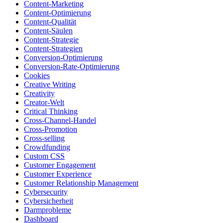
Content-Marketing
Content-Optimierung
Content-Qualität
Content-Säulen
Content-Strategie
Content-Strategien
Conversion-Optimierung
Conversion-Rate-Optimierung
Cookies
Creative Writing
Creativity
Creator-Welt
Critical Thinking
Cross-Channel-Handel
Cross-Promotion
Cross-selling
Crowdfunding
Custom CSS
Customer Engagement
Customer Experience
Customer Relationship Management
Cybersecurity
Cybersicherheit
Darmprobleme
Dashboard