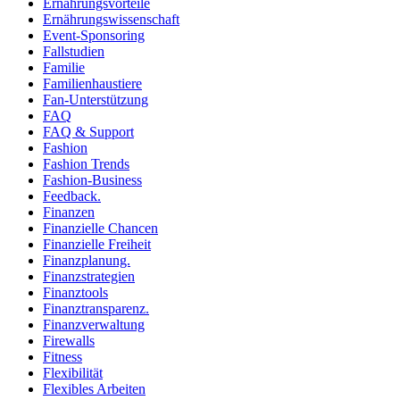
Ernährungsvorteile
Ernährungswissenschaft
Event-Sponsoring
Fallstudien
Familie
Familienhaustiere
Fan-Unterstützung
FAQ
FAQ & Support
Fashion
Fashion Trends
Fashion-Business
Feedback.
Finanzen
Finanzielle Chancen
Finanzielle Freiheit
Finanzplanung.
Finanzstrategien
Finanztools
Finanztransparenz.
Finanzverwaltung
Firewalls
Fitness
Flexibilität
Flexibles Arbeiten