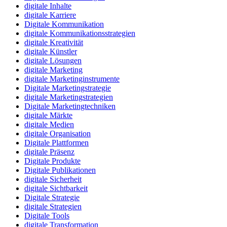
digitale Inhalte
digitale Karriere
Digitale Kommunikation
digitale Kommunikationsstrategien
digitale Kreativität
digitale Künstler
digitale Lösungen
digitale Marketing
digitale Marketinginstrumente
Digitale Marketingstrategie
digitale Marketingstrategien
Digitale Marketingtechniken
digitale Märkte
digitale Medien
digitale Organisation
Digitale Plattformen
digitale Präsenz
Digitale Produkte
Digitale Publikationen
digitale Sicherheit
digitale Sichtbarkeit
Digitale Strategie
digitale Strategien
Digitale Tools
digitale Transformation