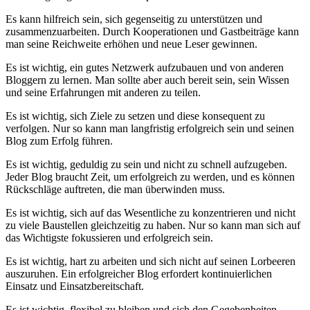
Es kann hilfreich sein, ‍sich gegenseitig zu​ unterstützen und
zusammenzuarbeiten. Durch Kooperationen⁢ und ​Gastbeiträge kann⁤
man seine Reichweite erhöhen und neue⁤ Leser gewinnen.
Es⁢ ist wichtig,⁤ ein gutes Netzwerk aufzubauen und von anderen
Bloggern zu lernen. Man‍ sollte aber auch bereit sein,⁢ sein ⁤Wissen
und seine Erfahrungen mit​ anderen zu teilen.
Es ist wichtig, sich ‍Ziele​ zu setzen und ⁤diese konsequent zu
verfolgen. Nur so kann ⁢man langfristig erfolgreich sein und seinen
Blog zum Erfolg führen.
Es ist wichtig, ⁢geduldig‌ zu sein und ⁢nicht zu⁤ schnell aufzugeben.
Jeder ⁣Blog⁣ braucht Zeit, ​um ‌erfolgreich zu werden,⁤ und es können
⁤Rückschläge‍ auftreten, die man überwinden⁢ muss.
Es ist ​wichtig, sich auf das‍ Wesentliche zu konzentrieren⁤ und nicht ​
zu viele ​Baustellen⁤ gleichzeitig zu haben. Nur so kann man⁤ sich auf
das Wichtigste fokussieren und‌ erfolgreich ‌sein.
Es ist wichtig, hart⁤ zu⁤ arbeiten und sich nicht ⁤auf seinen Lorbeeren
auszuruhen. ⁢Ein erfolgreicher Blog erfordert‍ kontinuierlichen
Einsatz‍ und ⁣Einsatzbereitschaft.
Es ist wichtig, flexibel zu bleiben und sich⁤ den Gegebenheiten⁤