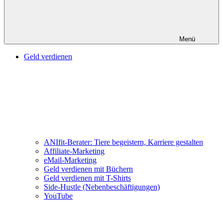
Menü
Geld verdienen
ANIfit-Berater: Tiere begeistern, Karriere gestalten
Affiliate-Marketing
eMail-Marketing
Geld verdienen mit Büchern
Geld verdienen mit T-Shirts
Side-Hustle (Nebenbeschäftigungen)
YouTube