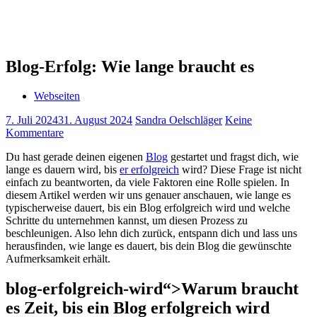
Blog-Erfolg: Wie lange braucht es
Webseiten
7. Juli 2024
31. August 2024
Sandra Oelschläger
Keine
Kommentare
Du⁢ hast gerade ⁢deinen eigenen
Blog
gestartet ‌und⁢ fragst dich, wie
lange es‍ dauern wird,​ bis
er erfolgreich
wird?‍ Diese Frage ist nicht⁤
einfach zu beantworten, da⁣ viele Faktoren⁣ eine Rolle spielen. ⁣In
diesem Artikel werden wir uns genauer ‍anschauen, wie lange es
typischerweise dauert, bis ‍ein ‌Blog erfolgreich ⁢wird und welche
⁤Schritte du​ unternehmen kannst,‍ um diesen Prozess⁤ zu⁤
beschleunigen.​ Also lehn⁣ dich ‍zurück, entspann dich und ⁤lass⁣ uns
⁤herausfinden, wie⁤ lange‍ es​ dauert, bis ⁤dein ‌Blog⁣ die gewünschte
Aufmerksamkeit erhält.
blog-erfolgreich-wird“>Warum ​braucht
es Zeit, bis ‌ein Blog ‍erfolgreich⁢ wird