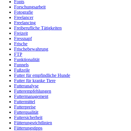
Fonts
Forschungsarbeit
Fotografie
Freelancer
Freelancing
Freiberufliche Tätigkeiten
Freizeit
Fressnapf
Frische
Frischebewahrung
FTP
Funktionalität
Funnels
Fußzeile
Futter für empfindliche Hunde
Futter für kranke Tiere
Futteranalyse
Futterempfehlungen
Futtermanagement
Futtermittel
Futterpreise
Futterqualität
Futtersicherheit
Fütterungsrichtlinien
Fütterungstipps