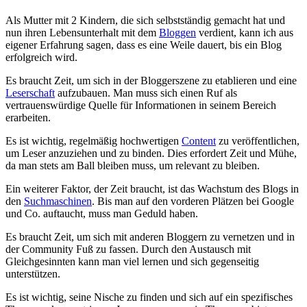
Als Mutter mit‍ 2 Kindern, die ​sich selbstständig gemacht ⁣hat und‍
nun⁣ ihren Lebensunterhalt mit dem⁤
Bloggen
verdient,⁤ kann ​ich aus
eigener Erfahrung sagen, dass es eine Weile dauert,⁢ bis ‌ein⁣ Blog
‍erfolgreich wird.
Es braucht Zeit,⁢ um sich in⁢ der Bloggerszene zu etablieren und eine
Leserschaft
‍aufzubauen. Man muss sich einen⁢ Ruf​ als
vertrauenswürdige Quelle ⁢für Informationen in seinem Bereich
erarbeiten.
Es ist wichtig, regelmäßig⁤ hochwertigen⁢
Content
zu⁤ veröffentlichen,
⁢um Leser anzuziehen und ​zu binden. ⁤Dies erfordert Zeit und Mühe,
da‌ man stets‌ am Ball bleiben muss, ​um relevant ‌zu bleiben.
Ein weiterer Faktor, der ⁣Zeit braucht,⁢ ist‍ das Wachstum⁤ des Blogs in
⁣den
Suchmaschinen
. Bis man auf den vorderen Plätzen bei Google⁤
und Co.⁤ auftaucht, muss man Geduld​ haben.
Es braucht Zeit, um sich mit anderen Bloggern zu vernetzen und in
der Community Fuß⁤ zu fassen. Durch den Austausch mit
Gleichgesinnten kann man viel lernen​ und ‍sich gegenseitig‌
unterstützen.
Es⁣ ist wichtig, seine‍ Nische zu ⁤finden ⁢und sich auf ein spezifisches