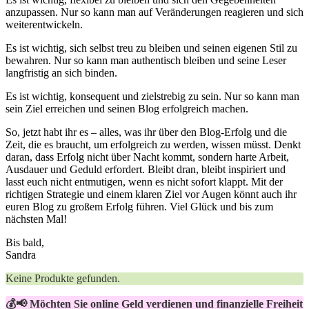
anzupassen. Nur so kann man auf⁢ Veränderungen​ reagieren​ und sich
weiterentwickeln.
Es ist wichtig, sich selbst treu zu bleiben ⁣und seinen eigenen ⁢Stil zu
bewahren.⁢ Nur so kann man authentisch bleiben und seine Leser
langfristig an ‍sich⁢ binden.
Es ist​ wichtig, konsequent und zielstrebig⁣ zu sein. Nur so kann man‌
sein Ziel erreichen ‌und seinen Blog erfolgreich machen.
So, jetzt habt ihr es‍ – ‍alles, was ihr über ​den ‌Blog-Erfolg‌ und ⁣die
Zeit, die⁤ es braucht, um erfolgreich zu werden, wissen müsst.‌ Denkt
daran, ‌dass Erfolg ⁢nicht über Nacht kommt,⁣ sondern‍ harte Arbeit,
Ausdauer und Geduld‌ erfordert. Bleibt dran,‍ bleibt​ inspiriert und
lasst euch ⁢nicht entmutigen, wenn es nicht ⁤sofort klappt.⁢ Mit der
richtigen Strategie und einem⁢ klaren Ziel vor Augen könnt auch ihr ​
euren ⁤Blog zu großem ‍Erfolg ‌führen. Viel Glück und ‍bis zum
nächsten Mal!
Bis bald,
Sandra
Keine Produkte gefunden.
💰📢 Möchten Sie online Geld verdienen und finanzielle Freiheit