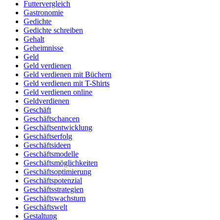
Futtervergleich
Gastronomie
Gedichte
Gedichte schreiben
Gehalt
Geheimnisse
Geld
Geld verdienen
Geld verdienen mit Büchern
Geld verdienen mit T-Shirts
Geld verdienen online
Geldverdienen
Geschäft
Geschäftschancen
Geschäftsentwicklung
Geschäftserfolg
Geschäftsideen
Geschäftsmodelle
Geschäftsmöglichkeiten
Geschäftsoptimierung
Geschäftspotenzial
Geschäftsstrategien
Geschäftswachstum
Geschäftswelt
Gestaltung