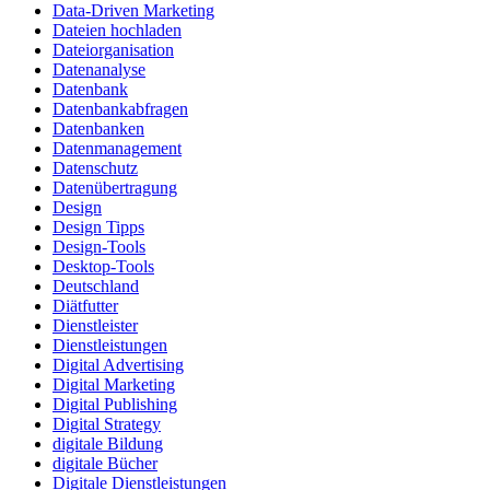
Data-Driven Marketing
Dateien hochladen
Dateiorganisation
Datenanalyse
Datenbank
Datenbankabfragen
Datenbanken
Datenmanagement
Datenschutz
Datenübertragung
Design
Design Tipps
Design-Tools
Desktop-Tools
Deutschland
Diätfutter
Dienstleister
Dienstleistungen
Digital Advertising
Digital Marketing
Digital Publishing
Digital Strategy
digitale Bildung
digitale Bücher
Digitale Dienstleistungen