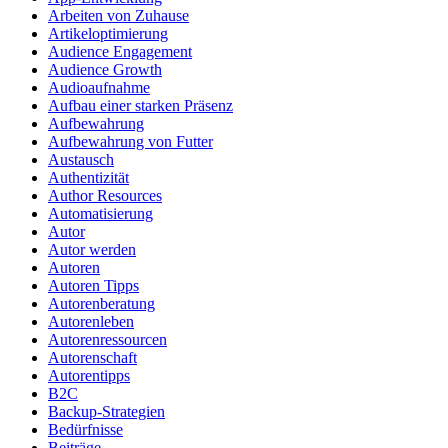
Arbeiten von Zuhause
Artikeloptimierung
Audience Engagement
Audience Growth
Audioaufnahme
Aufbau einer starken Präsenz
Aufbewahrung
Aufbewahrung von Futter
Austausch
Authentizität
Author Resources
Automatisierung
Autor
Autor werden
Autoren
Autoren Tipps
Autorenberatung
Autorenleben
Autorenressourcen
Autorenschaft
Autorentipps
B2C
Backup-Strategien
Bedürfnisse
Beiträge