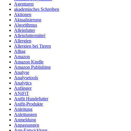
Agenturen
akademisches Schreiben
Aktionen
Aktualisierung
Algorithmus
Alleinfutter
Alleinfuttermittel
Allergien
Allergien bei Tieren
Alltag
Amazon
Amazon Kindle
Amazon Publishing
Analyse
Analysetools
Analytics
Anfänger
ANiFiT
Anifit Hundefutter
Anifit-Produkte
Anleitung
Anleitungen
Anmeldung
Anpassungen
App-Entwicklung