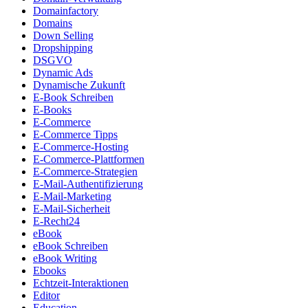
Domainfactory
Domains
Down Selling
Dropshipping
DSGVO
Dynamic Ads
Dynamische Zukunft
E-Book Schreiben
E-Books
E-Commerce
E-Commerce Tipps
E-Commerce-Hosting
E-Commerce-Plattformen
E-Commerce-Strategien
E-Mail-Authentifizierung
E-Mail-Marketing
E-Mail-Sicherheit
E-Recht24
eBook
eBook Schreiben
eBook Writing
Ebooks
Echtzeit-Interaktionen
Editor
Education