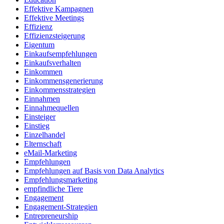
Effektive Kampagnen
Effektive Meetings
Effizienz
Effizienzsteigerung
Eigentum
Einkaufsempfehlungen
Einkaufsverhalten
Einkommen
Einkommensgenerierung
Einkommensstrategien
Einnahmen
Einnahmequellen
Einsteiger
Einstieg
Einzelhandel
Elternschaft
eMail-Marketing
Empfehlungen
Empfehlungen auf Basis von Data Analytics
Empfehlungsmarketing
empfindliche Tiere
Engagement
Engagement-Strategien
Entrepreneurship