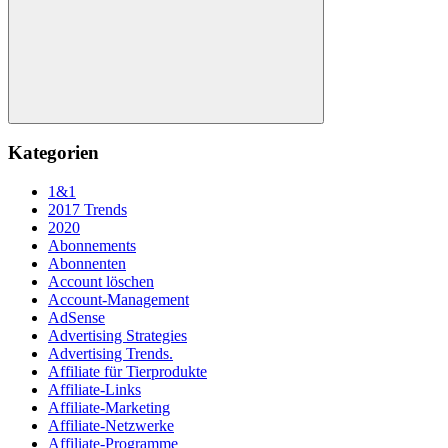
Suchen
Kategorien
1&1
2017 Trends
2020
Abonnements
Abonnenten
Account löschen
Account-Management
AdSense
Advertising Strategies
Advertising Trends.
Affiliate für Tierprodukte
Affiliate-Links
Affiliate-Marketing
Affiliate-Netzwerke
Affiliate-Programme