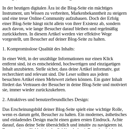
In​ der heutigen⁣ digitalen Ära ist die Blog-Seite ein mächtiges
Instrument, um Wissen​ zu verbreiten, Markenbekanntheit zu steigern
und eine ⁢treue Online-Community aufzubauen. Doch der Erfolg‍
einer ‍Blog-Seite⁢ hängt nicht allein von ihrer Existenz ab, sondern⁤
auch davon, wie lange Besucher ⁣darauf bleiben und regelmäßig
zurückkehren. ‌In diesem Artikel werden vier ⁤effektive‍ Wege
vorgestellt, um Besucher auf deiner Blog-Seite zu halten.
1. Kompromisslose⁤ Qualität‍ des Inhalts:
In einer Welt, in der unzählige Informationen nur einen Klick
entfernt​ sind, ist⁢ es ⁢entscheidend, hochwertigen und einzigartigen‍
Inhalt anzubieten.⁢ Stelle sicher, dass deine ‌Artikel ‍informativ, gut
recherchiert und relevant sind. Die Leser ‍sollten aus jedem⁢
besuchten Artikel​ einen⁣ Mehrwert ziehen⁣ können. Ein guter Inhalt ​
fördert das Vertrauen der Besucher in deine‍ Blog-Seite⁢ und ​motiviert
sie, immer‍ wieder zurückzukehren.
2. Attraktives⁤ und benutzerfreundliches ⁢Design:
Das Erscheinungsbild deiner⁢ Blog-Seite spielt eine‍ wichtige Rolle,
wenn es darum geht, Besucher zu halten. Ein modernes, ästhetisches
und einladendes Design macht einen guten ​ersten Eindruck. Achte
darauf, dass ⁢deine Seite übersichtlich und intuitiv zu ‍navigieren ist.