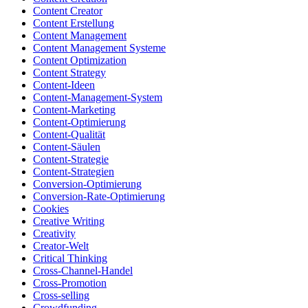
Content Creator
Content Erstellung
Content Management
Content Management Systeme
Content Optimization
Content Strategy
Content-Ideen
Content-Management-System
Content-Marketing
Content-Optimierung
Content-Qualität
Content-Säulen
Content-Strategie
Content-Strategien
Conversion-Optimierung
Conversion-Rate-Optimierung
Cookies
Creative Writing
Creativity
Creator-Welt
Critical Thinking
Cross-Channel-Handel
Cross-Promotion
Cross-selling
Crowdfunding