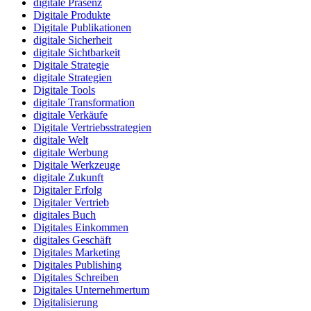
digitale Präsenz
Digitale Produkte
Digitale Publikationen
digitale Sicherheit
digitale Sichtbarkeit
Digitale Strategie
digitale Strategien
Digitale Tools
digitale Transformation
digitale Verkäufe
Digitale Vertriebsstrategien
digitale Welt
digitale Werbung
Digitale Werkzeuge
digitale Zukunft
Digitaler Erfolg
Digitaler Vertrieb
digitales Buch
Digitales Einkommen
digitales Geschäft
Digitales Marketing
Digitales Publishing
Digitales Schreiben
Digitales Unternehmertum
Digitalisierung