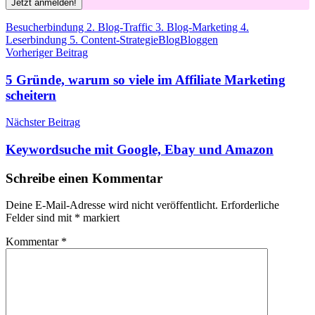
Schlagwörter
Besucherbindung 2. Blog-Traffic 3. Blog-Marketing 4.
Leserbindung 5. Content-Strategie
Blog
Bloggen
Beitragsnavigation
Vorheriger Beitrag
5 Gründe, warum so viele im Affiliate Marketing
scheitern
Nächster Beitrag
Keywordsuche mit Google, Ebay und Amazon
Schreibe einen Kommentar
Deine E-Mail-Adresse wird nicht veröffentlicht.
Erforderliche
Felder sind mit
*
markiert
Kommentar
*