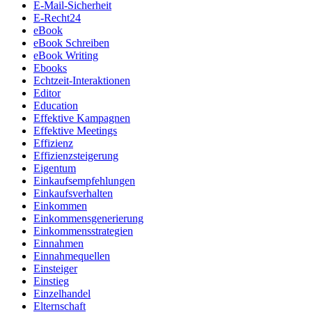
E-Mail-Sicherheit
E-Recht24
eBook
eBook Schreiben
eBook Writing
Ebooks
Echtzeit-Interaktionen
Editor
Education
Effektive Kampagnen
Effektive Meetings
Effizienz
Effizienzsteigerung
Eigentum
Einkaufsempfehlungen
Einkaufsverhalten
Einkommen
Einkommensgenerierung
Einkommensstrategien
Einnahmen
Einnahmequellen
Einsteiger
Einstieg
Einzelhandel
Elternschaft