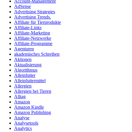
Account-Management
AdSense
Advertising Strategies
Advertising Trends.
Affiliate für Tierprodukte
Affiliate-Links
Affiliate-Marketing
Affiliate-Netzwerke
Affiliate-Programme
Agenturen
akademisches Schreiben
Aktionen
Aktualisierung
Algorithmus
Alleinfutter
Alleinfuttermittel
Allergien
Allergien bei Tieren
Alltag
Amazon
Amazon Kindle
Amazon Publishing
Analyse
Analysetools
Analytics