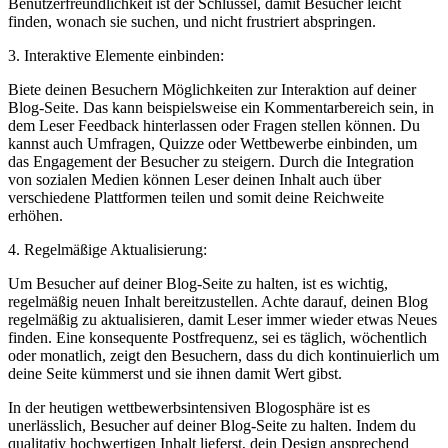
Benutzerfreundlichkeit ist ⁣der Schlüssel, damit Besucher leicht⁢
finden, ‍wonach‍ sie ⁣suchen, und nicht‍ frustriert ⁢abspringen.
3. Interaktive Elemente einbinden:
Biete deinen Besuchern‍ Möglichkeiten zur Interaktion auf deiner
Blog-Seite. Das kann beispielsweise ein Kommentarbereich sein, in
dem Leser Feedback hinterlassen oder Fragen stellen können.⁣ Du
kannst auch Umfragen, Quizze oder Wettbewerbe‌ einbinden, um
das Engagement der Besucher ⁢zu steigern. Durch die Integration
von sozialen Medien können‌ Leser deinen Inhalt auch über​
verschiedene Plattformen teilen und somit deine Reichweite‍
erhöhen.
4. Regelmäßige Aktualisierung:
Um⁣ Besucher auf deiner Blog-Seite zu halten, ist ‍es‍ wichtig,
regelmäßig neuen Inhalt bereitzustellen. Achte darauf, deinen Blog
regelmäßig zu⁤ aktualisieren, damit Leser immer wieder etwas Neues⁤
finden. Eine ​konsequente Postfrequenz,⁣ sei es täglich,​ wöchentlich
oder monatlich,‍ zeigt den Besuchern, dass du dich‍ kontinuierlich um
deine Seite kümmerst und ⁣sie ihnen damit Wert gibst.
In der ​heutigen wettbewerbsintensiven Blogosphäre⁢ ist es
unerlässlich, Besucher auf deiner Blog-Seite zu ⁤halten. Indem du
qualitativ hochwertigen Inhalt lieferst, dein Design⁢ ansprechend