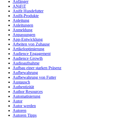
Anfänger
ANiFiT
Anifit Hundefutter
Anifit-Produkte
Anleitung
Anleitungen
Anmeldung
Anpassungen
App-Entwicklung
Arbeiten von Zuhause
Artikeloptimierung
Audience Engagement
Audience Growth
Audioaufnahme
Aufbau einer starken Präsenz
Aufbewahrung
Aufbewahrung von Futter
Austausch
Authentizität
Author Resources
Automatisierung
Autor
Autor werden
Autoren
Autoren Tipps