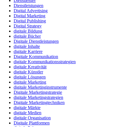
Dienstleister
Dienstleistungen
Digital Advertising
Digital Marketing
Digital Publishing
Digital Strategy
digitale Bildung
digitale Bücher
Digitale Dienstleistungen
digitale Inhalte
digitale Karriere
Digitale Kommunikation
digitale Kommunikationsstrategien
digitale Kreativität
digitale Künstler
digitale Lösungen
digitale Marketing
digitale Marketinginstrumente
Digitale Marketingstrategie
digitale Marketingstrategien
Digitale Marketingtechniken
digitale Märkte
digitale Medien
digitale Organisation
Digitale Plattformen