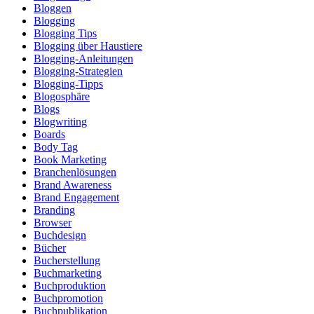
Bloggen
Blogging
Blogging Tips
Blogging über Haustiere
Blogging-Anleitungen
Blogging-Strategien
Blogging-Tipps
Blogosphäre
Blogs
Blogwriting
Boards
Body Tag
Book Marketing
Branchenlösungen
Brand Awareness
Brand Engagement
Branding
Browser
Buchdesign
Bücher
Bucherstellung
Buchmarketing
Buchproduktion
Buchpromotion
Buchpublikation