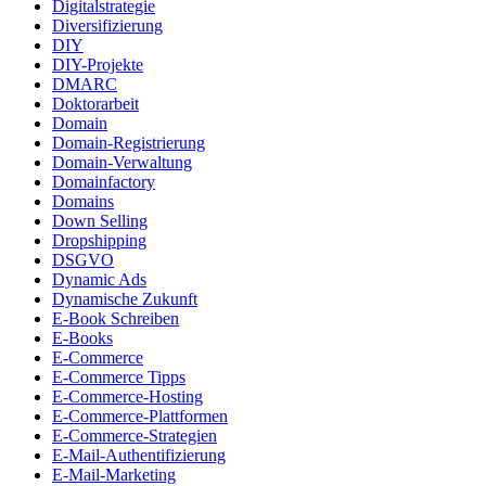
Digitalstrategie
Diversifizierung
DIY
DIY-Projekte
DMARC
Doktorarbeit
Domain
Domain-Registrierung
Domain-Verwaltung
Domainfactory
Domains
Down Selling
Dropshipping
DSGVO
Dynamic Ads
Dynamische Zukunft
E-Book Schreiben
E-Books
E-Commerce
E-Commerce Tipps
E-Commerce-Hosting
E-Commerce-Plattformen
E-Commerce-Strategien
E-Mail-Authentifizierung
E-Mail-Marketing