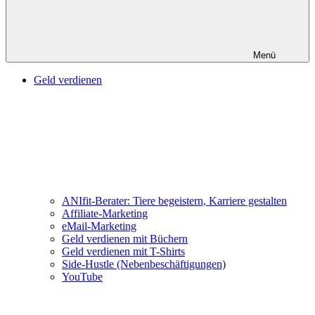
Menü
Geld verdienen
ANIfit-Berater: Tiere begeistern, Karriere gestalten
Affiliate-Marketing
eMail-Marketing
Geld verdienen mit Büchern
Geld verdienen mit T-Shirts
Side-Hustle (Nebenbeschäftigungen)
YouTube