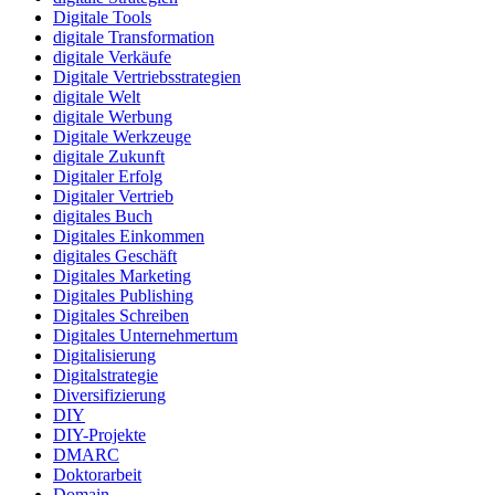
Digitale Tools
digitale Transformation
digitale Verkäufe
Digitale Vertriebsstrategien
digitale Welt
digitale Werbung
Digitale Werkzeuge
digitale Zukunft
Digitaler Erfolg
Digitaler Vertrieb
digitales Buch
Digitales Einkommen
digitales Geschäft
Digitales Marketing
Digitales Publishing
Digitales Schreiben
Digitales Unternehmertum
Digitalisierung
Digitalstrategie
Diversifizierung
DIY
DIY-Projekte
DMARC
Doktorarbeit
Domain