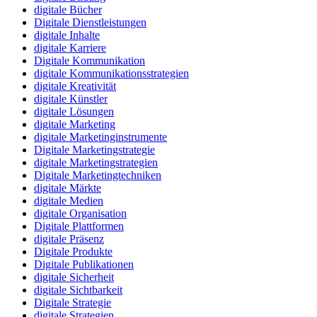
digitale Bücher
Digitale Dienstleistungen
digitale Inhalte
digitale Karriere
Digitale Kommunikation
digitale Kommunikationsstrategien
digitale Kreativität
digitale Künstler
digitale Lösungen
digitale Marketing
digitale Marketinginstrumente
Digitale Marketingstrategie
digitale Marketingstrategien
Digitale Marketingtechniken
digitale Märkte
digitale Medien
digitale Organisation
Digitale Plattformen
digitale Präsenz
Digitale Produkte
Digitale Publikationen
digitale Sicherheit
digitale Sichtbarkeit
Digitale Strategie
digitale Strategien