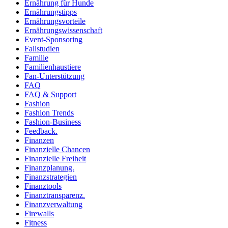
Ernährung für Hunde
Ernährungstipps
Ernährungsvorteile
Ernährungswissenschaft
Event-Sponsoring
Fallstudien
Familie
Familienhaustiere
Fan-Unterstützung
FAQ
FAQ & Support
Fashion
Fashion Trends
Fashion-Business
Feedback.
Finanzen
Finanzielle Chancen
Finanzielle Freiheit
Finanzplanung.
Finanzstrategien
Finanztools
Finanztransparenz.
Finanzverwaltung
Firewalls
Fitness