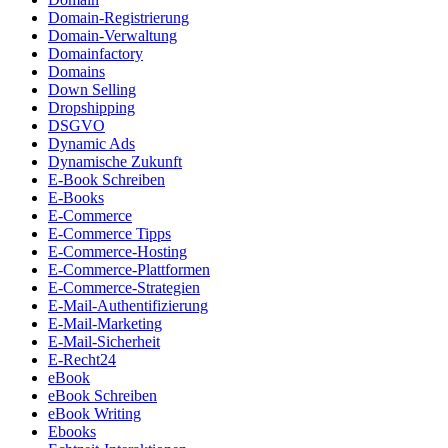
Domain-Registrierung
Domain-Verwaltung
Domainfactory
Domains
Down Selling
Dropshipping
DSGVO
Dynamic Ads
Dynamische Zukunft
E-Book Schreiben
E-Books
E-Commerce
E-Commerce Tipps
E-Commerce-Hosting
E-Commerce-Plattformen
E-Commerce-Strategien
E-Mail-Authentifizierung
E-Mail-Marketing
E-Mail-Sicherheit
E-Recht24
eBook
eBook Schreiben
eBook Writing
Ebooks