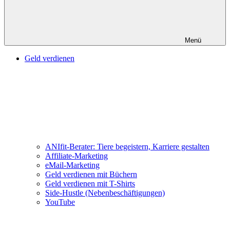
Menü
Geld verdienen
ANIfit-Berater: Tiere begeistern, Karriere gestalten
Affiliate-Marketing
eMail-Marketing
Geld verdienen mit Büchern
Geld verdienen mit T-Shirts
Side-Hustle (Nebenbeschäftigungen)
YouTube