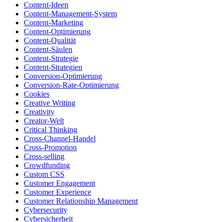
Content-Ideen
Content-Management-System
Content-Marketing
Content-Optimierung
Content-Qualität
Content-Säulen
Content-Strategie
Content-Strategien
Conversion-Optimierung
Conversion-Rate-Optimierung
Cookies
Creative Writing
Creativity
Creator-Welt
Critical Thinking
Cross-Channel-Handel
Cross-Promotion
Cross-selling
Crowdfunding
Custom CSS
Customer Engagement
Customer Experience
Customer Relationship Management
Cybersecurity
Cybersicherheit