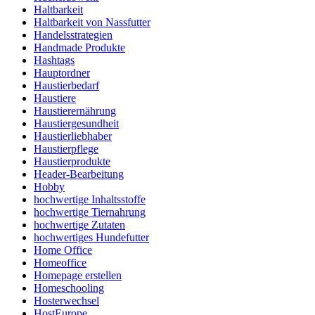
Haltbarkeit
Haltbarkeit von Nassfutter
Handelsstrategien
Handmade Produkte
Hashtags
Hauptordner
Haustierbedarf
Haustiere
Haustierernährung
Haustiergesundheit
Haustierliebhaber
Haustierpflege
Haustierprodukte
Header-Bearbeitung
Hobby
hochwertige Inhaltsstoffe
hochwertige Tiernahrung
hochwertige Zutaten
hochwertiges Hundefutter
Home Office
Homeoffice
Homepage erstellen
Homeschooling
Hosterwechsel
HostEurope