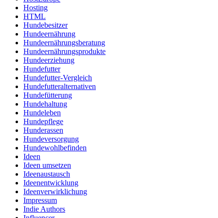
Hosting
HTML
Hundebesitzer
Hundeernährung
Hundeernährungsberatung
Hundeernährungsprodukte
Hundeerziehung
Hundefutter
Hundefutter-Vergleich
Hundefutteralternativen
Hundefütterung
Hundehaltung
Hundeleben
Hundepflege
Hunderassen
Hundeversorgung
Hundewohlbefinden
Ideen
Ideen umsetzen
Ideenaustausch
Ideenentwicklung
Ideenverwirklichung
Impressum
Indie Authors
Influencer