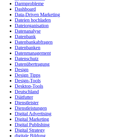
Darmprobleme
Dashboard
Data-Driven Marketing
Dateien hochladen
Dateiorganisation
Datenanalyse
Datenbank
Datenbankabfragen
Datenbanken
Datenmanagement
Datenschutz
Datenübertragung
Design
Design Tipps
Design-Tools
Desktop-Tools
Deutschland
Diätfutter
Dienstleister
Dienstleistungen
Digital Advertising
Digital Marketing
Digital Publishing
Digital Strategy
digitale Bildung