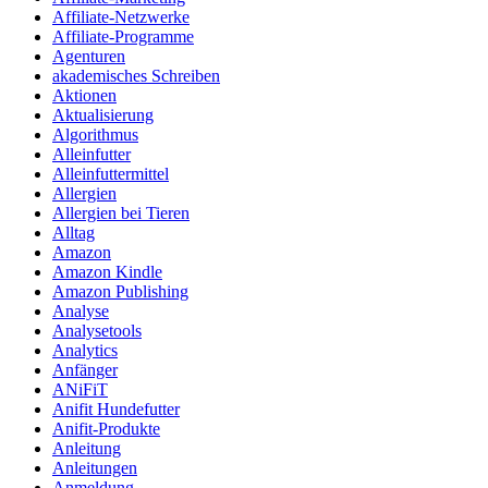
Affiliate-Netzwerke
Affiliate-Programme
Agenturen
akademisches Schreiben
Aktionen
Aktualisierung
Algorithmus
Alleinfutter
Alleinfuttermittel
Allergien
Allergien bei Tieren
Alltag
Amazon
Amazon Kindle
Amazon Publishing
Analyse
Analysetools
Analytics
Anfänger
ANiFiT
Anifit Hundefutter
Anifit-Produkte
Anleitung
Anleitungen
Anmeldung