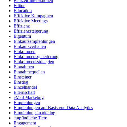
Echtzeit-Interaktionen
Editor
Education
Effektive Kampagnen
Effektive Meetings
Effizienz
Effizienzsteigerung
Eigentum
Einkaufsempfehlungen
Einkaufsverhalten
Einkommen
Einkommensgenerierung
Einkommensstrategien
Einnahmen
Einnahmequellen
Einsteiger
Einstieg
Einzelhandel
Elternschaft
eMail-Marketing
Empfehlungen
Empfehlungen auf Basis von Data Analytics
Empfehlungsmarketing
empfindliche Tiere
Engagement