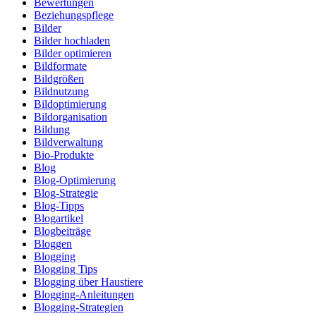
Bewertungen
Beziehungspflege
Bilder
Bilder hochladen
Bilder optimieren
Bildformate
Bildgrößen
Bildnutzung
Bildoptimierung
Bildorganisation
Bildung
Bildverwaltung
Bio-Produkte
Blog
Blog-Optimierung
Blog-Strategie
Blog-Tipps
Blogartikel
Blogbeiträge
Bloggen
Blogging
Blogging Tips
Blogging über Haustiere
Blogging-Anleitungen
Blogging-Strategien