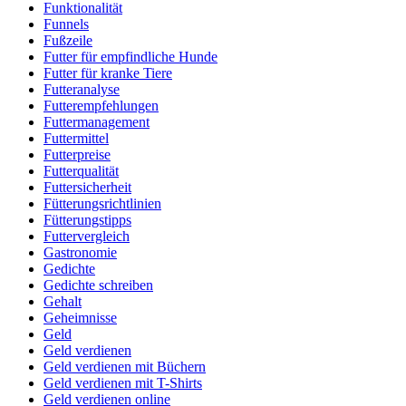
Funktionalität
Funnels
Fußzeile
Futter für empfindliche Hunde
Futter für kranke Tiere
Futteranalyse
Futterempfehlungen
Futtermanagement
Futtermittel
Futterpreise
Futterqualität
Futtersicherheit
Fütterungsrichtlinien
Fütterungstipps
Futtervergleich
Gastronomie
Gedichte
Gedichte schreiben
Gehalt
Geheimnisse
Geld
Geld verdienen
Geld verdienen mit Büchern
Geld verdienen mit T-Shirts
Geld verdienen online