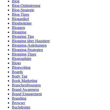
Blog
Blog-Optimierung
Blog-Strategie
Blog-Tipps
Blogartikel
Blogbeiträge
Bloggen
Blogging
Blogging Tips
Blogging über Haustiere
Blogging-Anleitungen
Blogging-Strategien
Blogging-Tipps
Blogosphäre
Blogs
Blogwriting
Boards
Body Tag
Book Marketing
Branchenlösungen
Brand Awareness
Brand Engagement
Branding
Browser
Buchdesign