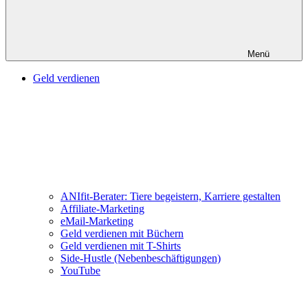
Menü
Geld verdienen
ANIfit-Berater: Tiere begeistern, Karriere gestalten
Affiliate-Marketing
eMail-Marketing
Geld verdienen mit Büchern
Geld verdienen mit T-Shirts
Side-Hustle (Nebenbeschäftigungen)
YouTube