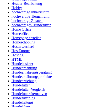
Header-Bearbeitung
Hobby
hochwertige Inhaltsstoffe
hochwertige Tiernahrung
hochwertige Zutaten
hochwertiges Hundefutter
Home Office
Homeoffice
Homepage erstellen
Homeschooling
Hosterwechsel
HostEurope
Hosting
HTML
Hundebesitzer
Hundeernährung
Hundeernährungsberatung
Hundeernährungsprodukte
Hundeerziehung
Hundefutter
Hundefutter-Vergleich
Hundefutteralternativen
Hundefütterung
Hundehaltung
Hundeleben