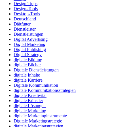
Design Tipps
Design-Tools
Desktop-Tools
Deutschland
Diätfutter
Dienstleister
Dienstleistungen
Digital Advertising
Digital Marketing
Digital Publishing
Digital Strategy
digitale Bildung
digitale Bücher
Digitale Dienstleistungen
digitale Inhalte
digitale Karriere
Digitale Kommunikation
digitale Kommunikationsstrategien
digitale Kreativität
digitale Künstler
digitale Lösungen
digitale Marketing
digitale Marketinginstrumente
Digitale Marketingstrategie
digitale Marketingstrategien