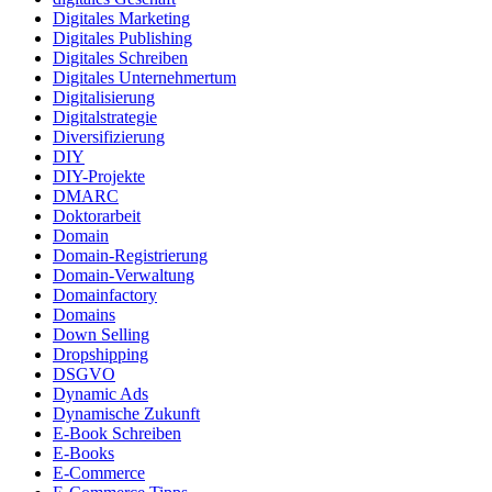
Digitales Marketing
Digitales Publishing
Digitales Schreiben
Digitales Unternehmertum
Digitalisierung
Digitalstrategie
Diversifizierung
DIY
DIY-Projekte
DMARC
Doktorarbeit
Domain
Domain-Registrierung
Domain-Verwaltung
Domainfactory
Domains
Down Selling
Dropshipping
DSGVO
Dynamic Ads
Dynamische Zukunft
E-Book Schreiben
E-Books
E-Commerce