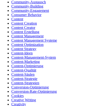
Community-Austausch
Community-Building
Community-Engagement
Consumer Behavior
Content
Content Creation
Content Creator
Content Erstellung
Content Management
Content Management Systeme
Content Optimization
Content Strategy
Content-Ideen
Content-Management-System
Content-Marketing
Content-Optimierung
Content-Qualität
Content-Säulen
Content-Strategie
Content-Strategien
Conversion-Optimierung
Conversion-Rate-Optimierung
Cookies
Creative Writing
Creativity