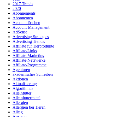
2017 Trends
2020
Abonnements
Abonnenten
Account löschen
Account-Management
AdSense
Advertising Strategies
Advertising Trends.
Affiliate für Tierprodukte
Affiliate-Links
Affiliate-Marketing
Affiliate-Netzwerke
Affiliate-Programme
Agenturen
akademisches Schreiben
Aktionen
Aktualisierung
Algorithmus
Alleinfutter
Alleinfuttermittel
Allergien
Allergien bei Tieren
Alltag
Amazon