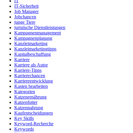
IT
IT-Sicherheit
Job Manager
Jobchancen
junge Tiere
juristische Dienstleistungen
Kampagnenmanagement
Kampagnenplanung
Kanzleimarketing
Kanzleimarketingtipps
Kapitalbeschaffung
Karriere
Karriere als Autor
Karriere-Tipps
Karrierechancen
Karriereentwicklung
Kasten bearbeiten
Kategorien
Katzenernährung
Katzenfutter
Katzennahrung
Kaufentscheidungen
Key Skills
Keyword-Recherche
Keywords