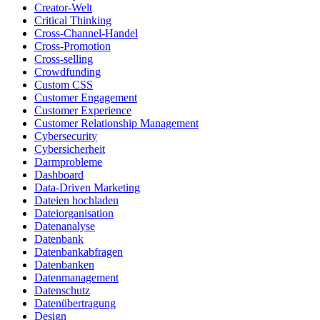
Creator-Welt
Critical Thinking
Cross-Channel-Handel
Cross-Promotion
Cross-selling
Crowdfunding
Custom CSS
Customer Engagement
Customer Experience
Customer Relationship Management
Cybersecurity
Cybersicherheit
Darmprobleme
Dashboard
Data-Driven Marketing
Dateien hochladen
Dateiorganisation
Datenanalyse
Datenbank
Datenbankabfragen
Datenbanken
Datenmanagement
Datenschutz
Datenübertragung
Design