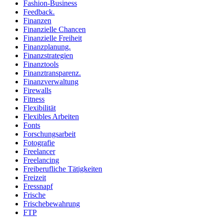
Fashion-Business
Feedback.
Finanzen
Finanzielle Chancen
Finanzielle Freiheit
Finanzplanung.
Finanzstrategien
Finanztools
Finanztransparenz.
Finanzverwaltung
Firewalls
Fitness
Flexibilität
Flexibles Arbeiten
Fonts
Forschungsarbeit
Fotografie
Freelancer
Freelancing
Freiberufliche Tätigkeiten
Freizeit
Fressnapf
Frische
Frischebewahrung
FTP