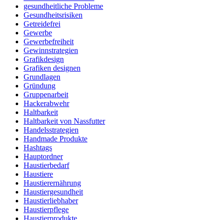
gesundheitliche Probleme
Gesundheitsrisiken
Getreidefrei
Gewerbe
Gewerbefreiheit
Gewinnstrategien
Grafikdesign
Grafiken designen
Grundlagen
Gründung
Gruppenarbeit
Hackerabwehr
Haltbarkeit
Haltbarkeit von Nassfutter
Handelsstrategien
Handmade Produkte
Hashtags
Hauptordner
Haustierbedarf
Haustiere
Haustierernährung
Haustiergesundheit
Haustierliebhaber
Haustierpflege
Haustierprodukte