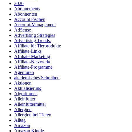
2020
Abonnements
Abonnenten
Account löschen
Account-Management
AdSense
Advertising Strategies
Advertising Trends.
Affiliate für Tierprodukte
Affiliate-Links
Affiliate-Marketing
Affiliate-Netzwerke
Affiliate-Programme
Agenturen
akademisches Schreiben
Aktionen
Aktualisierung
Algorithmus
Alleinfutter
Alleinfuttermittel
Allergien
Allergien bei Tieren
Alltag
Amazon
Amazon Kindle