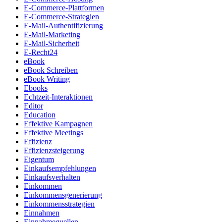
E-Commerce-Plattformen
E-Commerce-Strategien
E-Mail-Authentifizierung
E-Mail-Marketing
E-Mail-Sicherheit
E-Recht24
eBook
eBook Schreiben
eBook Writing
Ebooks
Echtzeit-Interaktionen
Editor
Education
Effektive Kampagnen
Effektive Meetings
Effizienz
Effizienzsteigerung
Eigentum
Einkaufsempfehlungen
Einkaufsverhalten
Einkommen
Einkommensgenerierung
Einkommensstrategien
Einnahmen
Einnahmequellen