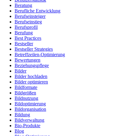
Beratung
Berufliche Entwicklung
Berufseinsteiger
Berufseinstieg
Berufsprofil
Berufung
Best Practices
Bestseller
Bestseller Strategies
Betreffzeilen-Optimierung
Bewertungen
Beziehungspflege
Bilder
Bilder hochladen
Bilder optimieren
Bildformate
Bildgrößen
Bildnutzung
Bildoptimierung
Bildorganisation
Bildung
Bildverwaltung
Bio-Produkte
Blog