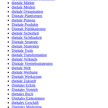
digitale Märkte
digitale Medien
digitale Organisation
Digitale Plattformen
digitale Präsenz
Digitale Produkte
Digitale Publikationen
digitale Sicherheit
digitale Sichtbarkeit
Digitale Strategie
digitale Strategien
Digitale Tools
digitale Transformation
digitale Verkäufe
Digitale Vertriebsstrategien
digitale Welt
digitale Werbung
Digitale Werkzeuge
digitale Zukunft
Digitaler Erfolg
Digitaler Vertrieb
digitales Buch
Digitales Einkommen
digitales Geschäft
Digitales Marketing