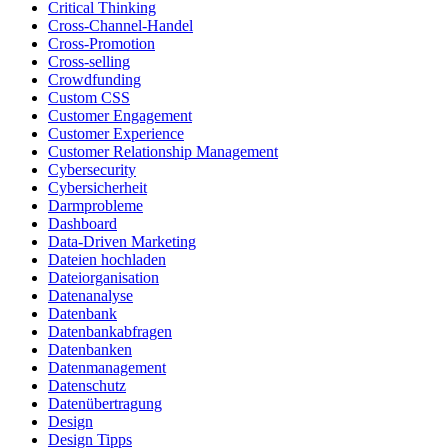
Critical Thinking
Cross-Channel-Handel
Cross-Promotion
Cross-selling
Crowdfunding
Custom CSS
Customer Engagement
Customer Experience
Customer Relationship Management
Cybersecurity
Cybersicherheit
Darmprobleme
Dashboard
Data-Driven Marketing
Dateien hochladen
Dateiorganisation
Datenanalyse
Datenbank
Datenbankabfragen
Datenbanken
Datenmanagement
Datenschutz
Datenübertragung
Design
Design Tipps