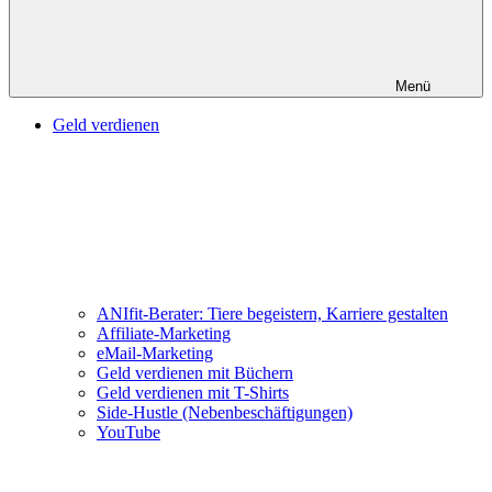
Menü
Geld verdienen
ANIfit-Berater: Tiere begeistern, Karriere gestalten
Affiliate-Marketing
eMail-Marketing
Geld verdienen mit Büchern
Geld verdienen mit T-Shirts
Side-Hustle (Nebenbeschäftigungen)
YouTube