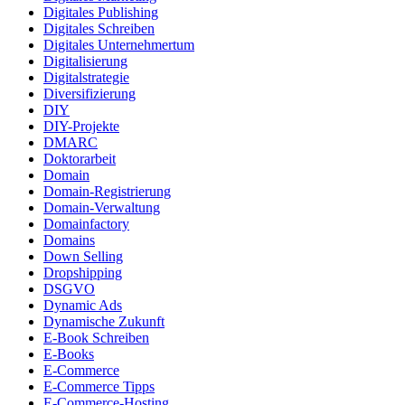
Digitales Publishing
Digitales Schreiben
Digitales Unternehmertum
Digitalisierung
Digitalstrategie
Diversifizierung
DIY
DIY-Projekte
DMARC
Doktorarbeit
Domain
Domain-Registrierung
Domain-Verwaltung
Domainfactory
Domains
Down Selling
Dropshipping
DSGVO
Dynamic Ads
Dynamische Zukunft
E-Book Schreiben
E-Books
E-Commerce
E-Commerce Tipps
E-Commerce-Hosting