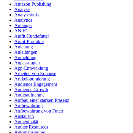
Amazon Publishing
Analyse
Analysetools
Analytics
Anfänger
ANiFiT
Anifit Hundefutter
Anifit-Produkte
Anleitung
Anleitungen
Anmeldung
Anpassungen
App-Entwicklung
Arbeiten von Zuhause
Artikeloptimierung
Audience Engagement
Audience Growth
Audioaufnahme
Aufbau einer starken Präsenz
Aufbewahrung
Aufbewahrung von Futter
Austausch
Authentizität
Author Resources
Automatisierung