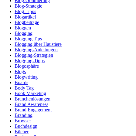
Blog-Optimierung
Blog-Strategie
Blog-Tipps
Blogartikel
Blogbeiträge
Bloggen
Blogging
Blogging Tips
Blogging über Haustiere
Blogging-Anleitungen
Blogging-Strategien
Blogging-Tipps
Blogosphäre
Blogs
Blogwriting
Boards
Body Tag
Book Marketing
Branchenlösungen
Brand Awareness
Brand Engagement
Branding
Browser
Buchdesign
Bücher