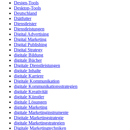
Design-Tools
Desktop-Tools
Deutschland
Diätfutter
Dienstleister
Dienstleistungen
Digital Advertising
Digital Marketing
Digital Publishing
Digital Strategy
digitale Bildung
digitale Bücher
Digitale Dienstleistungen
digitale Inhalte
digitale Karriere
Digitale Kommunikation
digitale Kommunikationsstrategien
digitale Kreativität
digitale Künstler
digitale Lösungen
digitale Marketing
digitale Marketinginstrumente
Digitale Marketingstrategie
digitale Marketingstrategien
Digitale Marketingtechniken