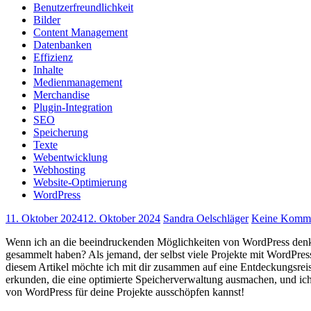
Benutzerfreundlichkeit
Bilder
Content Management
Datenbanken
Effizienz
Inhalte
Medienmanagement
Merchandise
Plugin-Integration
SEO
Speicherung
Texte
Webentwicklung
Webhosting
Website-Optimierung
WordPress
11. Oktober 2024
12. Oktober 2024
Sandra Oelschläger
Keine Komme
Wenn⁣ ich an die beeindruckenden Möglichkeiten von ‍WordPress⁣ denke, 
gesammelt⁤ haben? Als jemand, der ‌selbst viele Projekte mit WordPress re
diesem Artikel möchte ich mit dir ‍zusammen auf eine Entdeckungsreise
erkunden, die⁢ eine​ optimierte Speicherverwaltung‍ ausmachen, und ic
von WordPress für ‌deine ⁤Projekte⁤ ausschöpfen ‌kannst!