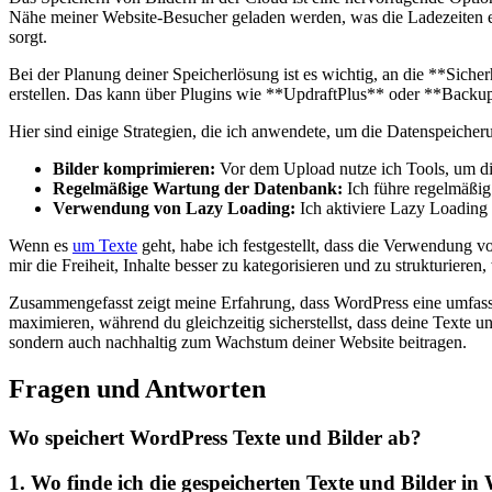
Nähe ‌meiner ⁢Website-Besucher‍ geladen⁢ werden, was die⁢ Ladezeiten⁢ 
sorgt.
Bei der Planung‍ deiner ⁤Speicherlösung​ ist⁣ es wichtig, ⁢an⁤ die ‍**S
erstellen. Das‍ kann über Plugins‌ wie ‍**UpdraftPlus** oder‌ **BackupBu
Hier sind einige​ Strategien, die ich anwendete, um⁢ die⁢ Datenspeiche
Bilder ‍komprimieren:
Vor dem Upload‍ nutze​ ich Tools, um die‍
Regelmäßige Wartung ‌der Datenbank:
⁢Ich führe regelmäßig
Verwendung von Lazy Loading:
Ich⁣ aktiviere Lazy ⁤Loading
Wenn es‍
um Texte
geht, habe ich festgestellt,‍ dass die Verwendung v
mir die Freiheit, Inhalte besser zu kategorisieren und ‌zu strukturiere
Zusammengefasst​ zeigt meine ⁤Erfahrung,‍ dass WordPress eine umfasse
‌maximieren, während du gleichzeitig sicherstellst, dass deine‌ Texte u
sondern auch nachhaltig zum Wachstum deiner ‍Website beitragen.
Fragen und⁤ Antworten
Wo speichert ‍WordPress Texte und Bilder ab?
1. ‌Wo ⁢finde ⁣ich die gespeicherten Texte ‍und⁣ Bilder i