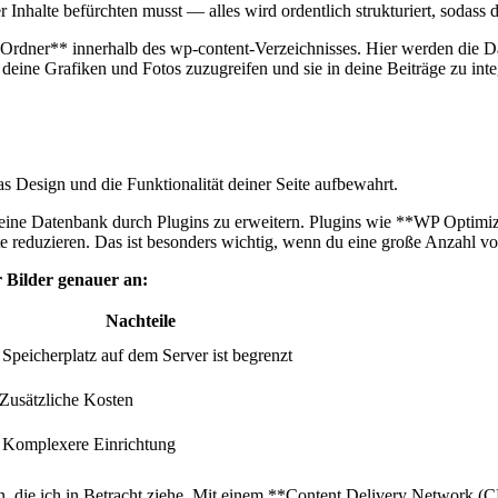
 Inhalte befürchten‌ musst — alles wird ​ordentlich⁣ strukturiert, sodass⁤ 
rdner** ⁢innerhalb ‍des ​wp-content-Verzeichnisses. Hier werden ⁣die Da
uf deine Grafiken und Fotos zuzugreifen ⁢und sie in deine Beiträge ⁢zu ‌inte
das ⁣Design und die Funktionalität deiner Seite aufbewahrt.
t, deine​ Datenbank durch Plugins ​zu‍ erweitern. Plugins wie **WP Optimi
 reduzieren. Das⁢ ist besonders ​wichtig, wenn ⁢du eine große Anzahl von
 Bilder⁤ genauer an:
Nachteile
 Speicherplatz auf dem Server ist begrenzt
⁢ Zusätzliche Kosten
 Komplexere Einrichtung
 die ‍ich in Betracht ziehe. Mit ⁤einem **Content Delivery Network (CDN)