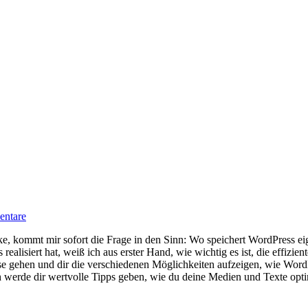
ntare
kommt ⁣mir sofort⁢ die Frage in den ‌Sinn: Wo speichert ⁢WordPress‍ eige
alisiert hat, weiß​ ich aus erster Hand, wie wichtig ⁣es ist, die effizien
⁢ gehen und dir die⁣ verschiedenen Möglichkeiten⁣ aufzeigen,‌ wie⁤ Wor
h ​werde‌ dir ⁣wertvolle Tipps geben, wie du deine Medien und Texte opt