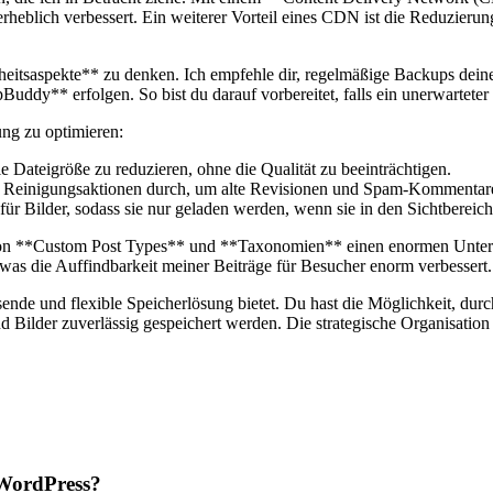
erheblich verbessert.⁤ Ein weiterer Vorteil eines ‌CDN ist ‍die Reduzie
icherheitsaspekte** zu denken. ‍Ich empfehle ⁢dir, regelmäßige Backups dei
ddy** erfolgen. So‍ bist ⁢du darauf vorbereitet,‌ falls ein unerwarteter Z
rung zu optimieren:
 Dateigröße ‌zu ‍reduzieren, ‌ohne die ‍Qualität zu ‍beeinträchtigen.
⁣ Reinigungsaktionen⁤ durch,⁤ um alte Revisionen ​und⁤ Spam-Kommentare
 für ‍Bilder, sodass sie nur geladen werden, wenn sie in ⁤den Sichtbereic
on **Custom Post⁣ Types** ‌und ​**Taxonomien** einen ​enormen ⁢Unterschi
n,‍ was ⁣die Auffindbarkeit meiner Beiträge für Besucher enorm verbessert.
nde und flexible Speicherlösung​ bietet. Du hast die Möglichkeit,​ durc
nd Bilder zuverlässig gespeichert werden. ⁢Die strategische Organisation 
n WordPress?