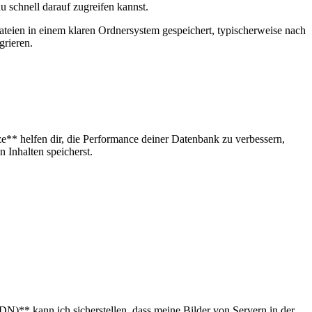
du schnell⁢ darauf zugreifen kannst.
teien in einem ⁣klaren ​Ordnersystem⁤ gespeichert, typischerweise nach
grieren.
ze** helfen dir, die Performance ‌deiner Datenbank‌ zu verbessern, ​
 ‌Inhalten speicherst.
**​ kann ich sicherstellen,⁣ dass ⁢meine Bilder von Servern​ in ⁤der‌