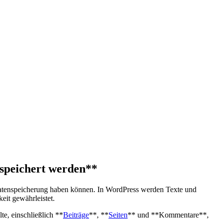
gespeichert werden**
ige Datenspeicherung haben können. In WordPress werden ‍Texte und
it ⁢gewährleistet.
te, einschließlich **
Beiträge
**,⁤ **
Seiten
** und **Kommentare**,