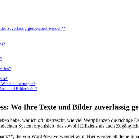
lder​ zuverlässig gespeichert werden**
ess?
n?
reifen?
site?
e⁤ Website ⁣übertragen?
 Texte und Bilder habe?
s: Wo Ihre‍ Texte und​ Bilder​ zuverlässig 
egeben habe, ‍war ⁣ich oft überrascht, wie viel ⁣Wertpflanzen ‍die​ richt
achten System organisiert,⁢ das ⁣sowohl Effizienz als ⁤auch Zugänglichke
nk**, die von ⁣WordPress ‌verwendet ‌wird. ‍Hier‌ werden all deine Inhal