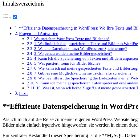
Inhaltsverzeichnis
**Effiziente Datenspeicherung in​ WordPress: Wo Ihre‍ Texte und​ Bi
Fragen und⁤ Antworten
Wo speichert ‍WordPress Texte und Bilder ab?
1. ‌Wo ⁢finde ⁣ich die gespeicherten Texte ‍und⁣ Bilder in WordPr
2. Welche Datenbank nutzt WordPress zur Speicherung?
3. Wo genau ​werden meine Bilder gespeichert?
4. Kann ich die ‌Speicherung von Texten und‍ Bildern anpasse
5. Was passiert, ⁢wenn ​ich Bilder‍ lösche?
6. Wie kann ich auf meine gespeicherten Texte und⁣ Bilder zug
7. Gibt ‍es ​eine Möglichkeit, meine Textinhalte zu sichern?
8. Wie beeinflusst die Speicherung die Ladezeiten meiner Web
9.‌ Kann ich meine ‍gespeicherten⁣ Daten später ​auf eine​ ander
10. Was ist, wenn ich keine Zugriff auf ⁣meine‌ gespeicherten
Fazit
**Effiziente Datenspeicherung in​ WordPres
Als⁢ ich mich auf die ⁣Reise ⁤zu⁢ meiner ‌eigenen WordPress-Website‍ b
Bilder nicht ⁢einfach irgendwo hingeworfen; sie werden in einem durchd
Ein‍ zentraler Bestandteil dieser⁣ Speicherung ist die **MySQL-Datenba