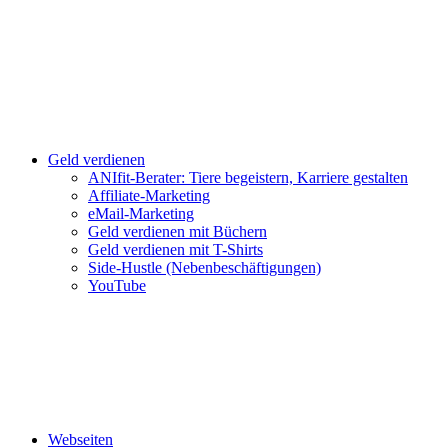
Geld verdienen
ANIfit-Berater: Tiere begeistern, Karriere gestalten
Affiliate-Marketing
eMail-Marketing
Geld verdienen mit Büchern
Geld verdienen mit T-Shirts
Side-Hustle (Nebenbeschäftigungen)
YouTube
Webseiten