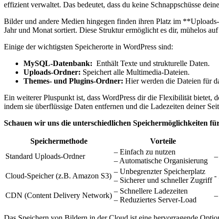
‌effizient⁣ verwaltet. Das bedeutet, dass du‍ keine Schnappschüsse deiner
Bilder und andere Medien hingegen ‌finden⁢ ihren Platz im **Uploads-O
Jahr ⁣und Monat sortiert.⁤ Diese ⁣Struktur ⁣ermöglicht es ⁢dir, mühelos a
Einige der wichtigsten⁢ Speicherorte⁤ in‍ WordPress sind:
MySQL-Datenbank:
⁣ Enthält Texte ​und strukturelle Daten.
Uploads-Ordner:
⁤Speichert alle ⁢Multimedia-Dateien.
Themes- und Plugins-Ordner:
Hier ‌werden die⁣ Dateien ⁢für 
Ein weiterer⁤ Pluspunkt ist, dass WordPress ‍dir die Flexibilität biete
indem sie überflüssige Daten entfernen und die Ladezeiten deiner⁤ Seite
Schauen wir‌ uns die unterschiedlichen Speichermöglichkeiten für
Speichermethode
Vorteile
– Einfach ​zu nutzen
Standard⁢ Uploads-Ordner
–
– ⁣Automatische Organisierung
– Unbegrenzter Speicherplatz
Cloud-Speicher (z.B. Amazon S3)
-
– ‌Sicherer und ⁤schneller Zugriff
– Schnellere Ladezeiten
CDN (Content Delivery Network)
–
– Reduziertes Server-Load
Das Speichern ‌von Bildern in der ⁣Cloud ist eine hervorragende Option,