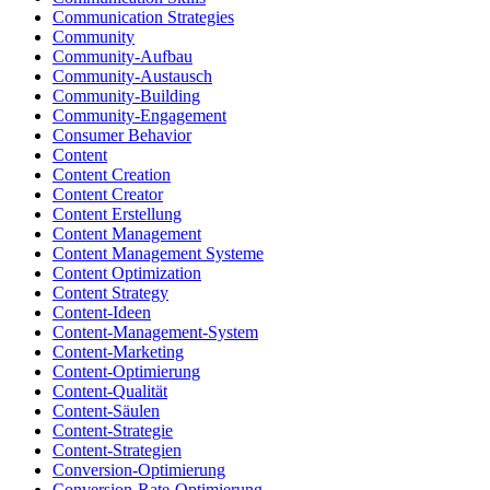
Communication Strategies
Community
Community-Aufbau
Community-Austausch
Community-Building
Community-Engagement
Consumer Behavior
Content
Content Creation
Content Creator
Content Erstellung
Content Management
Content Management Systeme
Content Optimization
Content Strategy
Content-Ideen
Content-Management-System
Content-Marketing
Content-Optimierung
Content-Qualität
Content-Säulen
Content-Strategie
Content-Strategien
Conversion-Optimierung
Conversion-Rate-Optimierung