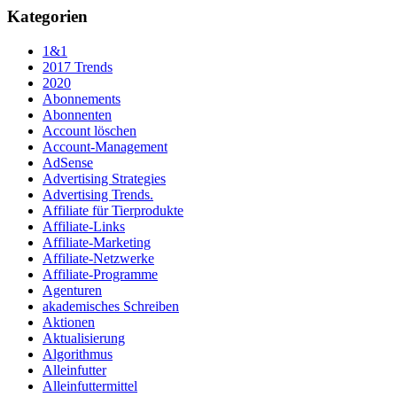
Kategorien
1&1
2017 Trends
2020
Abonnements
Abonnenten
Account löschen
Account-Management
AdSense
Advertising Strategies
Advertising Trends.
Affiliate für Tierprodukte
Affiliate-Links
Affiliate-Marketing
Affiliate-Netzwerke
Affiliate-Programme
Agenturen
akademisches Schreiben
Aktionen
Aktualisierung
Algorithmus
Alleinfutter
Alleinfuttermittel