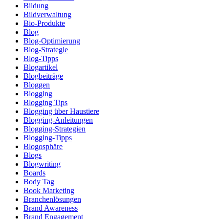
Bildung
Bildverwaltung
Bio-Produkte
Blog
Blog-Optimierung
Blog-Strategie
Blog-Tipps
Blogartikel
Blogbeiträge
Bloggen
Blogging
Blogging Tips
Blogging über Haustiere
Blogging-Anleitungen
Blogging-Strategien
Blogging-Tipps
Blogosphäre
Blogs
Blogwriting
Boards
Body Tag
Book Marketing
Branchenlösungen
Brand Awareness
Brand Engagement