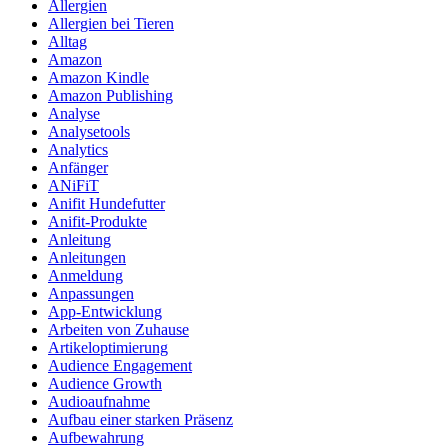
Allergien
Allergien bei Tieren
Alltag
Amazon
Amazon Kindle
Amazon Publishing
Analyse
Analysetools
Analytics
Anfänger
ANiFiT
Anifit Hundefutter
Anifit-Produkte
Anleitung
Anleitungen
Anmeldung
Anpassungen
App-Entwicklung
Arbeiten von Zuhause
Artikeloptimierung
Audience Engagement
Audience Growth
Audioaufnahme
Aufbau einer starken Präsenz
Aufbewahrung