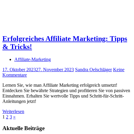
Erfolgreiches Affiliate Marketing: Tipps
& Tricks!
Affiliate-Marketing
17. Oktober 2023
27. November 2023
Sandra Oelschläger
Keine
Kommentare
Lernen Sie, wie man Affiliate Marketing erfolgreich umsetzt!
Entdecken Sie bewährte Strategien und profitieren Sie von passiven
Einnahmen. Erhalten Sie wertvolle Tipps und Schritt-für-Schritt-
Anleitungen jetzt!
Weiterlesen
Seitennummerierung
Nächste
1
2
3
»
Beiträge
der
Aktuelle Beiträge
Beiträge