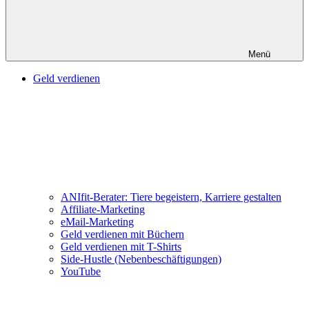
Menü
Geld verdienen
ANIfit-Berater: Tiere begeistern, Karriere gestalten
Affiliate-Marketing
eMail-Marketing
Geld verdienen mit Büchern
Geld verdienen mit T-Shirts
Side-Hustle (Nebenbeschäftigungen)
YouTube