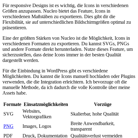
Für​ responsive Designs ist es wichtig, die Icons‍ in verschiedenen
Größen ​anzupassen. Nucleo ⁣bietet das ⁣Feature, ‍Icons in
verschiedenen Maßstäben zu exportieren. Dies gibt ​dir die ​
Flexibilität, sie ‍auf ⁣unterschiedlichen Bildschirmgrößen optimal zu
präsentieren.
Eine der größten Stärken von⁣ Nucleo ist die Möglichkeit, Icons in
verschiedenen ‍Formaten zu exportieren. Du kannst ⁣SVGs, PNGs⁣
und andere⁢ Formate⁢ direkt herunterladen. Nutze⁤ dieses ​Feature, ⁢um⁤
sicherzustellen, dass deine Icons immer in der besten Qualität
dargestellt werden.
Für die Einbindung in WordPress‍ gibt es verschiedene
Möglichkeiten. ⁣Du kannst ‌die Icons manuell hochladen oder Plugins
verwenden, ⁣die die Integration ⁤erleichtern. Ich ⁤bevorzuge oft die
manuelle Methode, da ich dadurch ⁣die volle ‌Kontrolle über meine
⁣Assets ‍habe.
Formate
Einsatzmöglichkeiten
Vorzüge
Websites,
SVG
Skalierbar, hohe‌ Qualität
Vektorgrafiken
Breite Anwendbarkeit,‌
PNG
Images,​ Logos
transparent
PDF
Druck,​ Dokumentation
Qualitätsverlust vermeiden