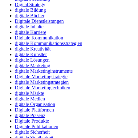
Digital Strategy
digitale Bildung
digitale Bücher
Digitale Dienstleistungen
digitale Inhalte
digitale Karriere
Digitale Kommunikation
digitale Kommunikationsstrategien
digitale Kreativität
digitale Künstler
digitale Lösungen
digitale Marketing
digitale Marketinginstrumente
Digitale Marketingstrategie
digitale Marketingstrategien
Digitale Marketingtechniken
digitale Märkte
digitale Medien
digitale Organisation
Digitale Plattformen
digitale Präsenz
Digitale Produkte
Digitale Publikationen
digitale Sicherheit
digitale Sichtbarkeit