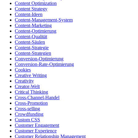
Content Optimization
Content Strategy
Content-Ideen
Content-Management-System
Content-Marketing
Content-Optimierung
Content-Qualität
Content-Säulen
Content-Strategie
Content-Strategien
Conversion-Optimierung
Conversion-Rate-Optimierung
Cookies
Creative Writing
Creativity
Creator-Welt
Critical Thinking
Cross-Channel-Handel
Cross-Promotion
Cross-selling
Crowdfunding
Custom CSS
Customer Engagement
Customer Experience
Customer Relationship Management