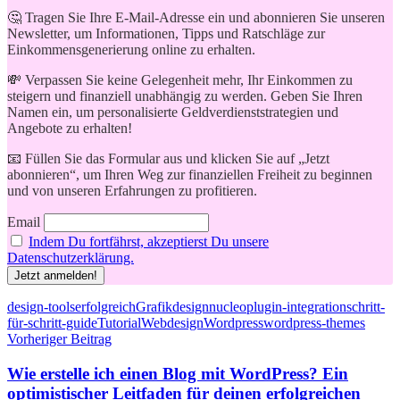
🤔 Tragen Sie Ihre E-Mail-Adresse ein und abonnieren Sie unseren
Newsletter, um Informationen, Tipps und Ratschläge zur
Einkommensgenerierung online zu erhalten.
💸 Verpassen Sie keine Gelegenheit mehr, Ihr Einkommen zu
steigern und finanziell unabhängig zu werden. Geben Sie Ihren
Namen ein, um personalisierte Geldverdienststrategien und
Angebote zu erhalten!
📧 Füllen Sie das Formular aus und klicken Sie auf „Jetzt
abonnieren“, um Ihren Weg zur finanziellen Freiheit zu beginnen
und von unseren Erfahrungen zu profitieren.
Email
Indem Du fortfährst, akzeptierst Du unsere
Datenschutzerklärung.
Schlagwörter
design-tools
erfolgreich
Grafikdesign
nucleo
plugin-integration
schritt-
für-schritt-guide
Tutorial
Webdesign
Wordpress
wordpress-themes
Beitragsnavigation
Vorheriger Beitrag
Wie erstelle ich einen Blog mit WordPress? Ein
optimistischer Leitfaden für deinen erfolgreichen