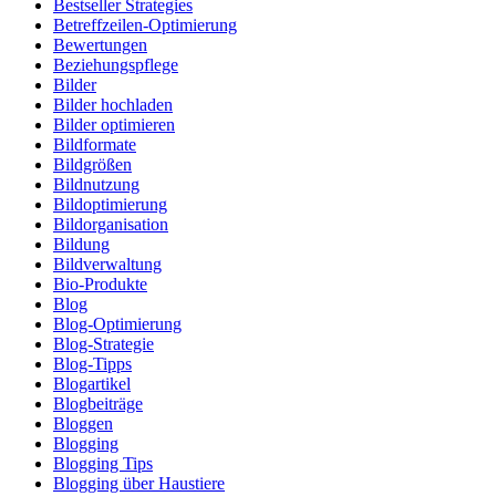
Bestseller Strategies
Betreffzeilen-Optimierung
Bewertungen
Beziehungspflege
Bilder
Bilder hochladen
Bilder optimieren
Bildformate
Bildgrößen
Bildnutzung
Bildoptimierung
Bildorganisation
Bildung
Bildverwaltung
Bio-Produkte
Blog
Blog-Optimierung
Blog-Strategie
Blog-Tipps
Blogartikel
Blogbeiträge
Bloggen
Blogging
Blogging Tips
Blogging über Haustiere