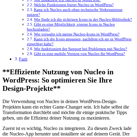
Welche Funktionen bietet Nucleo in WordPress?
Kann​ ich Nucleo ‌auch ohne ⁣technische Vorkenntnisse
⁤nutzen?
Wie finde ich die richtigen⁣ Icons in der ‍Nucleo-Bibliothek?
Gibt es eine⁢ Möglichkeit, eigene Icons in Nucleo
⁣hochzuladen?
Wie verwalte ich meine⁣ Nucleo-Icons in WordPress?
Kann ​ich die Icons‌ anpassen, ‍nachdem ich⁣ sie​ in WordPress
⁤eingefügt habe?
Wie funktioniert der Support ⁣bei Problemen mit Nucleo?
Gibt es ‍eine mobile⁤ Version ​von Nucleo ‌für⁣ WordPress?
Fazit
**Effiziente Nutzung von ​Nucleo in
WordPress: So⁤ optimieren Sie Ihre
Design-Projekte**
Die Verwendung von Nucleo⁣ in deinen WordPress-Design-
Projekten kann ⁤ein echter​ Game-Changer⁤ sein. Ich habe selbst⁣ die
Transformation durchlebt⁤ und möchte dir einige ‌praktische‍ Tipps
geben,‍ um die Effizienz deiner ‌Nutzung zu maximieren.
Zuerst ist es wichtig, Nucleo​ zu integrieren. Zu diesem Zweck lade
die ‍Nucleo-App herunter und installiere sie ‍auf ‍deinem Gerät. Der