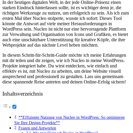
In der heutigen digitalen Welt, in der jede Online-Präsenz einen
starken Eindruck​ hinterlassen​ sollte,⁢ ist es⁢ wichtiger denn⁢ je, die
richtigen Werkzeuge‍ zu‌ nutzen, um erfolgreich zu sein. Als ich zum
ersten Mal ‍über Nucleo stolperte, wusste ich ‍sofort: Dieses​ Tool
könnte die Antwort⁣ auf‍ viele meiner Herausforderungen in
WordPress sein. ⁣Nucleo⁣ ist nicht nur eine hervorragende Plattform
zur Verwaltung und Organisation von⁢ Icons⁣ und Grafiken, es ​bietet⁤
auch eine unschätzbare Unterstützung ⁢für‍ kreative Köpfe, ⁢die ihre
Webprojekte auf das ⁣nächste Level heben möchten.
In diesem Schritt-für-Schritt-Guide möchte ich meine Erfahrungen
mit ‍dir teilen ‍und dir zeigen, wie ich Nucleo in‍ meine WordPress-
Projekte integriert habe. Du wirst entdecken, wie einfach und
effektiv es ist,⁢ mit Nucleo zu arbeiten, um deine ⁣Website visuell​
ansprechend⁣ und‍ professionell zu gestalten.‌ Lass uns gemeinsam
diese spannende Reise antreten und deinen Online-Erfolg sichern!
Inhaltsverzeichnis
**Effiziente Nutzung von ​Nucleo in WordPress: So⁤ optimieren
Sie Ihre Design-Projekte**
Fragen und Antworten
Wie installiere ich Nucleo in WordPress?