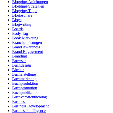
Blogging-Anleitungen
Blogging-Strategien
Blogging-Tipps
Blogosphäre
Blogs
Blogwriting
Boards
Body Tag
Book Marketing
Branchenlösungen
Brand Awareness
Brand Engagement
Branding
Browser
Buchdesign
Bücher
Bucherstellung
Buchmarketing
Buchproduktion
Buchpromotion
Buchpublikation
Buchveröffentlichung
Business
Business Development
Business Intelligence