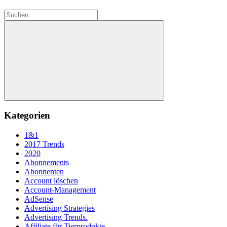
Suchen
nach:
Suchen
Kategorien
1&1
2017 Trends
2020
Abonnements
Abonnenten
Account löschen
Account-Management
AdSense
Advertising Strategies
Advertising Trends.
Affiliate für Tierprodukte