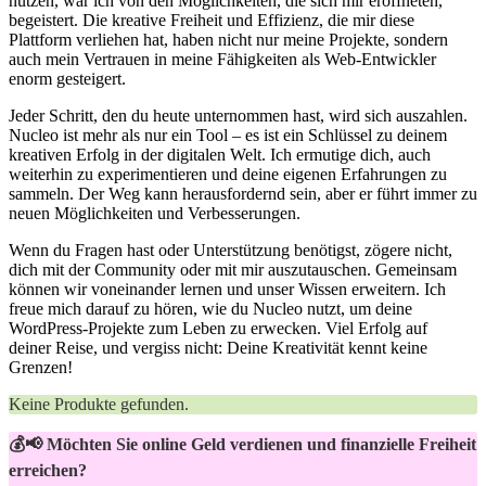
nutzen, war‌ ich von den Möglichkeiten, die sich mir eröffneten,
begeistert. Die ‍kreative Freiheit und ⁤Effizienz,​ die mir diese
Plattform​ verliehen hat, haben ⁤nicht nur meine Projekte, sondern
auch mein​ Vertrauen‌ in meine ⁣Fähigkeiten als Web-Entwickler
enorm gesteigert.
Jeder ‌Schritt, den‌ du⁣ heute ⁢unternommen hast, wird⁤ sich ⁢auszahlen.
Nucleo ist ⁢mehr als nur⁣ ein​ Tool – es ist ein Schlüssel zu‌ deinem
kreativen Erfolg in der digitalen Welt. Ich ermutige dich,⁣ auch
weiterhin zu experimentieren und deine eigenen Erfahrungen zu
sammeln. Der Weg kann herausfordernd ‌sein, aber er führt immer ⁢zu
neuen Möglichkeiten und‍ Verbesserungen.
Wenn du Fragen hast​ oder ⁢Unterstützung benötigst, zögere nicht, ​
dich mit der Community oder mit ‌mir auszutauschen. Gemeinsam
können ⁢wir voneinander lernen und unser Wissen erweitern.⁤ Ich
freue ‍mich darauf zu ⁣hören, ‍wie du Nucleo nutzt,‍ um⁢ deine
‍WordPress-Projekte zum Leben zu erwecken. Viel Erfolg auf
deiner Reise, und vergiss‌ nicht: Deine Kreativität kennt⁤ keine
Grenzen!
Keine Produkte gefunden.
💰📢 Möchten Sie online Geld verdienen und finanzielle Freiheit
erreichen?