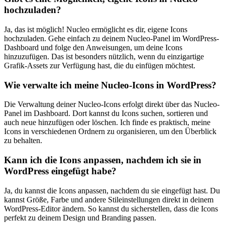
⁣hochzuladen?
Ja, das ist möglich! Nucleo⁤ ermöglicht es dir, ‌eigene‍ Icons
hochzuladen.⁤ Gehe einfach zu deinem Nucleo-Panel im ‍WordPress-
Dashboard und folge ⁤den Anweisungen, um deine Icons
hinzuzufügen.⁢ Das ist besonders nützlich, ⁤wenn du einzigartige
Grafik-Assets zur‌ Verfügung hast, ​die du einfügen möchtest.
Wie verwalte ich meine⁣ Nucleo-Icons in WordPress?
Die Verwaltung ⁢deiner Nucleo-Icons⁣ erfolgt ‌direkt über das Nucleo-
Panel im ⁢Dashboard. ‍Dort kannst du‌ Icons suchen, sortieren und
auch ​neue hinzufügen⁢ oder löschen.​ Ich finde es‍ praktisch, meine
Icons in‌ verschiedenen⁢ Ordnern zu organisieren, ‌um den Überblick
zu behalten.
Kann ​ich die Icons‌ anpassen, ‍nachdem ich⁣ sie​ in
WordPress ⁤eingefügt habe?
Ja, du ⁤kannst ‌die ‌Icons anpassen, ‌nachdem⁣ du‌ sie eingefügt hast. Du
kannst​ Größe, Farbe‍ und andere‍ Stileinstellungen direkt in ​deinem‌
WordPress-Editor ändern. So kannst du sicherstellen, ‌dass ‍die ⁣Icons ​
perfekt zu deinem Design und Branding passen.