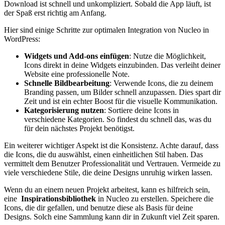
Download ist⁣ schnell und unkompliziert. Sobald die ‍App läuft, ist
der Spaß ⁣erst richtig am⁣ Anfang.
Hier⁣ sind einige Schritte zur optimalen Integration⁣ von Nucleo in
WordPress:
Widgets und Add-ons einfügen
:⁣ Nutze die Möglichkeit,​
Icons direkt in deine Widgets einzubinden. Das verleiht deiner
Website eine professionelle Note.
Schnelle Bildbearbeitung
: Verwende Icons, die zu ⁤deinem⁣
Branding ⁤passen,‍ um Bilder schnell⁢ anzupassen. ⁣Dies spart dir​
Zeit und‌ ist ein echter⁣ Boost für die visuelle Kommunikation.
Kategorisierung nutzen
: Sortiere deine Icons ⁢in‍
verschiedene Kategorien. So⁢ findest du schnell das, was ⁣du
für dein nächstes Projekt​ benötigst.
Ein weiterer wichtiger​ Aspekt ist die Konsistenz. Achte darauf, dass
die Icons, die du auswählst, einen einheitlichen Stil haben. Das
vermittelt dem Benutzer Professionalität und Vertrauen.‍ Vermeide zu
viele⁣ verschiedene Stile, die ‌deine ‌Designs unruhig wirken lassen.
Wenn⁢ du an einem neuen ‌Projekt​ arbeitest, kann⁤ es hilfreich sein,
eine ​
Inspirationsbibliothek
in ⁤Nucleo zu erstellen. Speichere die
Icons, die dir gefallen, und benutze diese als ​Basis für deine
Designs. Solch eine Sammlung ⁢kann dir in Zukunft viel Zeit sparen.