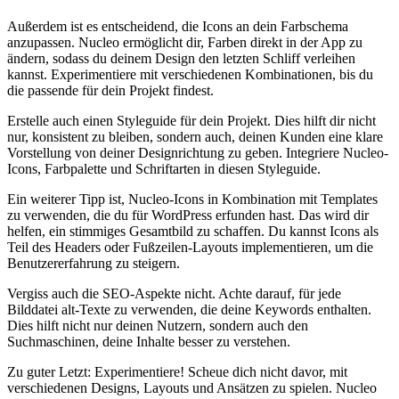
Außerdem ⁤ist es ​entscheidend,⁢ die Icons an ​dein Farbschema ​
anzupassen. ⁤Nucleo ermöglicht dir, Farben‌ direkt in der App ‌zu
ändern, sodass du deinem⁣ Design⁣ den letzten Schliff verleihen
kannst. Experimentiere mit verschiedenen Kombinationen, ⁣bis ⁢du‌
die passende für dein Projekt findest.
Erstelle auch einen Styleguide für‌ dein Projekt. Dies hilft ⁣dir ⁤nicht‍
nur, ‌konsistent zu bleiben, sondern auch, deinen Kunden eine klare
Vorstellung von deiner Designrichtung zu geben. ​Integriere Nucleo-
Icons, Farbpalette ‌und Schriftarten in diesen Styleguide.
Ein weiterer Tipp ist,‌ Nucleo-Icons in Kombination mit Templates
zu verwenden, die du​ für ‌WordPress erfunden hast. Das ⁣wird ⁤dir
⁣helfen, ein ⁤stimmiges Gesamtbild‍ zu‌ schaffen. Du kannst Icons⁤ als⁤
Teil des ⁣Headers oder Fußzeilen-Layouts⁤ implementieren, um die
Benutzererfahrung zu​ steigern.
Vergiss auch ⁤die​ SEO-Aspekte nicht. Achte ⁣darauf, für jede
Bilddatei alt-Texte zu ⁤verwenden, die deine Keywords enthalten.
Dies ‍hilft nicht nur deinen Nutzern, ⁤sondern auch den
⁤Suchmaschinen, deine Inhalte besser zu verstehen.
Zu guter Letzt: Experimentiere! Scheue ​dich nicht davor, mit
verschiedenen Designs, Layouts und ‌Ansätzen zu spielen. Nucleo