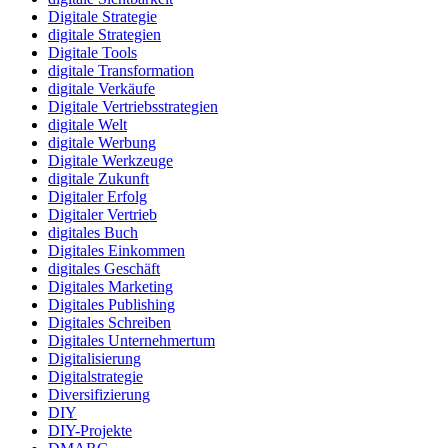
Digitale Strategie
digitale Strategien
Digitale Tools
digitale Transformation
digitale Verkäufe
Digitale Vertriebsstrategien
digitale Welt
digitale Werbung
Digitale Werkzeuge
digitale Zukunft
Digitaler Erfolg
Digitaler Vertrieb
digitales Buch
Digitales Einkommen
digitales Geschäft
Digitales Marketing
Digitales Publishing
Digitales Schreiben
Digitales Unternehmertum
Digitalisierung
Digitalstrategie
Diversifizierung
DIY
DIY-Projekte