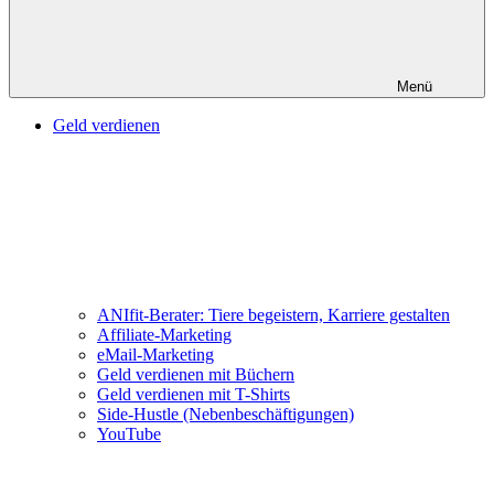
Menü
Geld verdienen
ANIfit-Berater: Tiere begeistern, Karriere gestalten
Affiliate-Marketing
eMail-Marketing
Geld verdienen mit Büchern
Geld verdienen mit T-Shirts
Side-Hustle (Nebenbeschäftigungen)
YouTube