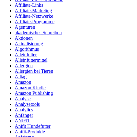
Affiliate-Links
Affiliate-Marketing
Affiliate-Netzwerke
Affiliate-Programme
Agenturen
akademisches Schreiben
Aktionen
Aktualisierung
Algorithmus
Alleinfutter
Alleinfuttermittel
Allergien
Allergien bei Tieren
Alltag
Amazon
Amazon Kindle
Amazon Publishing
Analyse
Analysetools
Analytics
Anfänger
ANiFiT
Anifit Hundefutter
Anifit-Produkte