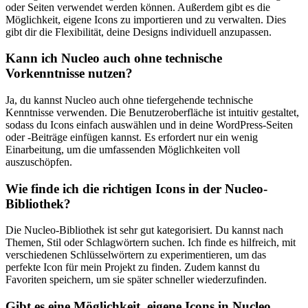
⁣oder Seiten verwendet werden können. Außerdem gibt es die‌
Möglichkeit,⁤ eigene ‍Icons zu ⁤importieren‍ und zu verwalten. Dies
gibt dir die ​Flexibilität, deine Designs individuell anzupassen.
Kann​ ich Nucleo ‌auch ohne ⁣technische
Vorkenntnisse ⁤nutzen?
Ja,⁢ du kannst Nucleo auch ‌ohne tiefergehende technische
Kenntnisse verwenden. Die Benutzeroberfläche ist intuitiv gestaltet,
sodass ​du Icons einfach auswählen ‍und in ⁤deine WordPress-Seiten
oder -Beiträge‌ einfügen kannst. Es ⁣erfordert nur ein wenig
Einarbeitung,‌ um die umfassenden Möglichkeiten voll
‍auszuschöpfen.
Wie finde ich die richtigen⁣ Icons in der ‍Nucleo-
Bibliothek?
Die Nucleo-Bibliothek ist sehr gut kategorisiert. Du kannst nach
Themen,​ Stil oder Schlagwörtern⁣ suchen. Ich finde es hilfreich, mit
verschiedenen ‌Schlüsselwörtern zu experimentieren, um⁣ das
‍perfekte Icon für mein ‍Projekt zu finden. Zudem kannst​ du
Favoriten⁢ speichern, um⁣ sie⁣ später schneller ‍wiederzufinden.
Gibt es eine⁢ Möglichkeit, eigene Icons in Nucleo