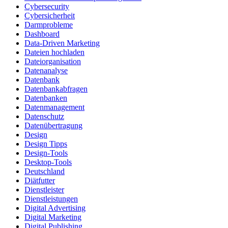
Cybersecurity
Cybersicherheit
Darmprobleme
Dashboard
Data-Driven Marketing
Dateien hochladen
Dateiorganisation
Datenanalyse
Datenbank
Datenbankabfragen
Datenbanken
Datenmanagement
Datenschutz
Datenübertragung
Design
Design Tipps
Design-Tools
Desktop-Tools
Deutschland
Diätfutter
Dienstleister
Dienstleistungen
Digital Advertising
Digital Marketing
Digital Publishing