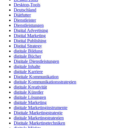
Desktop-Tools
Deutschland
Diätfutter
Dienstleister
Dienstleistungen
Digital Advertising
Digital Marketing
Digital Publishing
Digital Strategy
digitale Bildung
digitale Bücher
Digitale Dienstleistungen
digitale Inhalte
digitale Karriere
Digitale Kommunikation
digitale Kommunikationsstrategien
digitale Kreativität
digitale Künstler
digitale Lösungen
digitale Marketing
digitale Marketinginstrumente
Digitale Marketingstrategie
digitale Marketingstrategien
Digitale Marketingtechniken