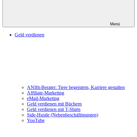
Menü
Geld verdienen
ANIfit-Berater: Tiere begeistern, Karriere gestalten
Affiliate-Marketing
eMail-Marketing
Geld verdienen mit Büchern
Geld verdienen mit T-Shirts
Side-Hustle (Nebenbeschäftigungen)
YouTube