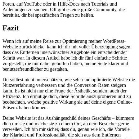
Foren,​ auf YouTube‍ oder ​in Hilfe-Docs nach Tutorials ⁣und
Anleitungen⁤ zu ⁣suchen. Oft gibt es eine⁢ große Community, die
⁤bereit ist, dir​ bei spezifischen Fragen zu⁢ helfen.
Fazit
Wenn ich auf meine ⁣Reise ‌zur⁤ Optimierung ⁢meiner⁤ WordPress-
Website zurückblicke,‌ kann ich dir mit voller ⁤Überzeugung ⁢sagen,
dass das Entfernen ⁤unerwünschter Angebote ‌ein entscheidender
Schritt ​war.‌ In diesem​ Artikel ⁣habe ‍ich dir fünf einfache Schritte
vorgestellt,⁤ die mir ⁢dabei geholfen ⁢haben, meine Seite klarer und
benutzerfreundlicher zu ‌gestalten.‍
Du solltest nicht unterschätzen, wie sehr‍ eine optimierte Website ⁢die
Nutzererfahrung verbessern und die ⁣Conversion-Raten steigern ​
kann. Es ist nicht nur eine Frage der Ästhetik, sondern⁣ auch der
Effizienz.⁣ Ich ermutige dich, ⁣diese ⁢Schritte auszuprobieren ⁣und zu
beobachten,‌ welche positive​ Wirkung sie auf deine⁤ eigene Online-
Präsenz‌ haben‌ können.
Deine​ Website ist das Aushängeschild ​deines Geschäfts ⁤– kümmere
dich⁣ um sie ⁣und mache⁤ sie zu einem Ort, an dem Besucher gerne
‍verweilen. Ich bin mir sicher, dass ‍du, ⁢genau wie ich, die Vorteile
der Klarheit​ und Professionalität, ‌die ⁤sich aus dem⁣ Entfernen