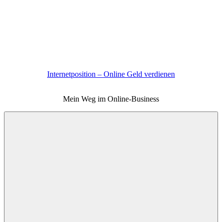
Zum
Inhalt
springen
Internetposition – Online Geld verdienen
Mein Weg im Online-Business