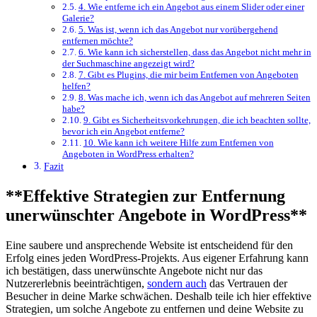
4. ⁢Wie entferne ich ⁢ein Angebot aus einem⁤ Slider oder einer
Galerie?
5. Was ist, wenn ich das Angebot nur vorübergehend
entfernen möchte?
6. Wie ​kann ich sicherstellen, dass das Angebot nicht​ mehr in
der ⁤Suchmaschine angezeigt wird?
7. ‌Gibt⁢ es Plugins, die mir beim Entfernen von Angeboten
helfen?
8. Was ‍mache ich, wenn ⁣ich das Angebot auf mehreren Seiten
habe?
9. Gibt es Sicherheitsvorkehrungen, die ich beachten sollte,
bevor ich ein Angebot entferne?
10. Wie kann ich‌ weitere ⁢Hilfe zum⁤ Entfernen von
Angeboten in WordPress erhalten?
Fazit
**Effektive Strategien zur⁤ Entfernung
unerwünschter⁤ Angebote⁣ in WordPress**
Eine saubere und ansprechende Website ist entscheidend für den
Erfolg eines jeden WordPress-Projekts. ‌Aus eigener Erfahrung kann
ich bestätigen, dass unerwünschte Angebote nicht⁣ nur ⁣das
⁣Nutzererlebnis ⁤beeinträchtigen,
sondern auch
das⁢ Vertrauen der
⁣Besucher ⁤in⁤ deine ⁣Marke ​schwächen. Deshalb‍ teile ich‌ hier effektive
Strategien,⁤ um solche Angebote zu ⁣entfernen⁣ und deine Website ⁣zu