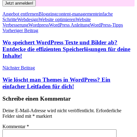
Schlagwörter
Angebot entfernen
Blogging
content-management
einfache
Schritte
Webdesign
Website optimieren
Website
Verbesserung
Wordpress
WordPress Anleitung
WordPress-Tipps
Beitragsnavigation
Vorheriger Beitrag
Wo speichert WordPress Texte und Bilder ab?
Entdecke die effizienten Speicherlösungen für deine
Inhalte!
Nächster Beitrag
Wie löscht man Themes in WordPress? Ein
einfacher Leitfaden für dich!
Schreibe einen Kommentar
Deine E-Mail-Adresse wird nicht veröffentlicht.
Erforderliche
Felder sind mit
*
markiert
Kommentar
*