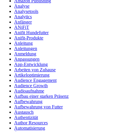
Amazon Publishing
Analyse
Analysetools
Analytics
Anfänger
ANiFiT
Anifit Hundefutter
Anifit-Produkte
Anleitung
Anleitungen
Anmeldung
Anpassungen
App-Entwicklung
Arbeiten von Zuhause
Artikeloptimierung
Audience Engagement
Audience Growth
Audioaufnahme
Aufbau einer starken Präsenz
Aufbewahrung
Aufbewahrung von Futter
Austausch
Authentizität
Author Resources
Automatisierung