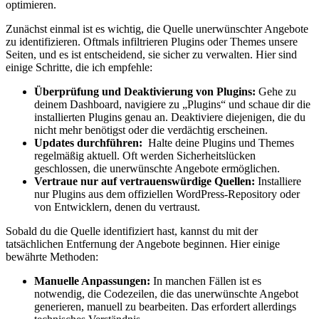
optimieren.
Zunächst⁣ einmal ist es wichtig, die Quelle ⁤unerwünschter Angebote
⁤zu identifizieren. Oftmals infiltrieren ⁣Plugins oder ⁤Themes unsere⁢
Seiten, und ​es ist entscheidend, sie sicher zu⁣ verwalten. Hier sind
einige ⁤Schritte, die‍ ich empfehle:
Überprüfung und​ Deaktivierung⁣ von ​Plugins:
Gehe zu
deinem Dashboard, navigiere‌ zu⁢ „Plugins“​ und schaue dir die
installierten Plugins genau an.‌ Deaktiviere⁢ diejenigen, die du
nicht mehr ⁤benötigst oder die ⁢verdächtig erscheinen.
Updates durchführen:
⁤ Halte deine Plugins und Themes
regelmäßig aktuell. Oft‍ werden Sicherheitslücken⁣
geschlossen, die unerwünschte Angebote​ ermöglichen.
Vertraue nur‍ auf vertrauenswürdige ⁢Quellen:
Installiere ​
nur Plugins aus dem⁤ offiziellen ‌WordPress-Repository ​oder
von Entwicklern, denen du vertraust.
Sobald⁢ du die Quelle identifiziert⁣ hast, kannst du mit⁢ der
tatsächlichen Entfernung‍ der Angebote beginnen. Hier einige
bewährte Methoden:
Manuelle‍ Anpassungen:
In⁤ manchen Fällen ist es
notwendig, die‍ Codezeilen, die das unerwünschte Angebot
generieren, manuell zu‍ bearbeiten.⁢ Das⁢ erfordert allerdings