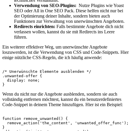
⁣technisches Verständnis.
Verwendung von ​SEO-Plugins:
‍ Nutze Plugins wie​ Yoast
SEO oder ⁣All in One SEO Pack. Diese helfen nicht nur bei
der Optimierung ‍deiner Inhalte, sondern bieten auch
Funktionen zur Verwaltung​ von unerwünschten Angeboten.
Redirects einrichten:
Falls bestimmte Angebote⁣ dich ​nicht⁣
verlassen wollen, kannst‌ du sie mit Redirects ins Leere
führen.
Ein​ weiterer effektiver ‌Weg, ‌um unerwünschte Angebote
loszuwerden, ist die Verwendung von CSS⁣ und Code-Snippets.⁤ Hier
einige nützliche CSS-Regeln, die ⁣ich häufig ⁣anwende:
/* Unerwünschte Elemente ausblenden */

.unwanted-offer {

  display: none;

Wenn du nicht nur die Angebote ausblenden, sondern sie auch
vollständig entfernen möchtest, ⁢kannst ‌du ein benutzerdefiniertes
‌Code-Snippet in deinem Theme hinzufügen. ​Hier ist ein Beispiel:
function remove_unwanted() {

  remove_action('the_content', 'unwanted_offer_func');

}
