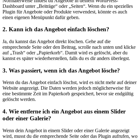
Normalerweise⁣ findest‌ du Angebote in deinem WordPress-
Dashboard ‍unter „Beiträge“ oder „Seiten“. ​Wenn du ein spezielles
Plugin⁢ für ⁢Angebote ‍oder Produkte verwendest, könnte ‌es auch⁣
einen ‍eigenen Menüpunkt‍ dafür geben.
2.​ Kann⁣ ich das ‌Angebot‍ einfach löschen?
Ja, ​du kannst das Angebot direkt löschen.​ Gehe auf die
entsprechende⁣ Seite oder⁢ den Beitrag, ‌scrolle nach ⁣unten und klicke
auf „Trash“ oder​ „Papierkorb“. ⁢Damit wird es⁣ gelöscht, aber du
kannst es später wiederherstellen, ‍falls du es dir anders überlegst.
3. Was passiert,‍ wenn ich das Angebot lösche?
Wenn du das Angebot einfach löschst, wird es nicht mehr auf ⁢deiner
Website angezeigt. Die Daten werden jedoch ⁣möglicherweise für
eine⁤ bestimmte Zeit im Papierkorb gespeichert, bevor ⁣sie endgültig
gelöscht werden.
4. ⁢Wie entferne ich ⁢ein Angebot aus einem⁤ Slider
oder einer Galerie?
Wenn dein Angebot in einem‍ Slider oder einer Galerie angezeigt
wird, musst du die entsprechende ⁣Seite oder das⁣ Plugin aufrufen, wo