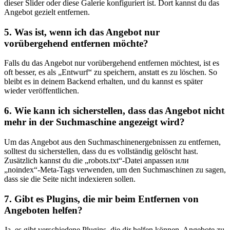
dieser⁢ Slider ‌oder diese‌ Galerie konfiguriert ist. Dort kannst⁢ du das
Angebot gezielt entfernen.
5. Was ist, wenn ich das Angebot nur
vorübergehend entfernen möchte?
Falls du das Angebot ⁢nur‍ vorübergehend entfernen möchtest, ist⁣ es
oft besser, ​es als ‌„Entwurf“ zu speichern, anstatt ⁤es zu löschen. So
bleibt es in deinem Backend⁢ erhalten, und ⁢du ‌kannst ​es später
wieder ⁤veröffentlichen.
6. Wie ​kann ich sicherstellen, dass das Angebot nicht​
mehr in der ⁤Suchmaschine angezeigt wird?
Um das​ Angebot aus den Suchmaschinenergebnissen zu ‍entfernen,
solltest du sicherstellen, ⁣dass‌ du es ⁢vollständig gelöscht hast.
Zusätzlich kannst du⁤ die ‍„robots.txt“-Datei anpassen или
„noindex“-Meta-Tags verwenden, um den Suchmaschinen zu sagen,
‍dass sie‍ die Seite nicht indexieren sollen.
7. ‌Gibt⁢ es Plugins, die mir beim Entfernen von
Angeboten helfen?
Ja, es ‍gibt verschiedene Plugins, die dir helfen können, Angebote zu