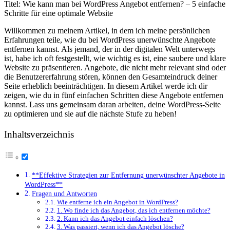
Titel: Wie ⁢kann man⁣ bei WordPress ‌Angebot entfernen? – 5 ​einfache
​Schritte für eine optimale Website
Willkommen ‌zu meinem ⁢Artikel, ‍in dem ich ‍meine ⁤persönlichen
Erfahrungen teile, wie du bei WordPress ‍unerwünschte Angebote
entfernen kannst. Als jemand, der‌ in der digitalen Welt‌ unterwegs
ist, habe⁢ ich oft festgestellt, wie wichtig es ⁢ist, eine saubere und klare
Website‌ zu präsentieren. Angebote, die nicht mehr relevant ⁤sind oder
die ‌Benutzererfahrung stören, können den Gesamteindruck⁣ deiner
Seite erheblich‌ beeinträchtigen. In⁢ diesem Artikel werde ich dir
⁣zeigen, wie du in fünf ‌einfachen Schritten diese Angebote ⁢entfernen
kannst. Lass uns gemeinsam daran⁣ arbeiten, ​deine WordPress-Seite
zu optimieren und sie‍ auf die ⁣nächste ​Stufe‌ zu heben!
Inhaltsverzeichnis
**Effektive Strategien zur⁤ Entfernung unerwünschter⁤ Angebote⁣ in
WordPress**
Fragen ​und‍ Antworten
Wie ‌entferne ‌ich ein Angebot in WordPress?
1.⁢ Wo finde ich das Angebot, ‍das ich entfernen‌ möchte?
2.​ Kann⁣ ich das ‌Angebot‍ einfach löschen?
3. Was passiert,‍ wenn ich das Angebot lösche?