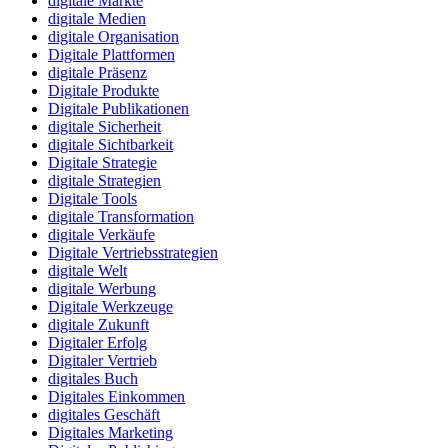
digitale Märkte
digitale Medien
digitale Organisation
Digitale Plattformen
digitale Präsenz
Digitale Produkte
Digitale Publikationen
digitale Sicherheit
digitale Sichtbarkeit
Digitale Strategie
digitale Strategien
Digitale Tools
digitale Transformation
digitale Verkäufe
Digitale Vertriebsstrategien
digitale Welt
digitale Werbung
Digitale Werkzeuge
digitale Zukunft
Digitaler Erfolg
Digitaler Vertrieb
digitales Buch
Digitales Einkommen
digitales Geschäft
Digitales Marketing