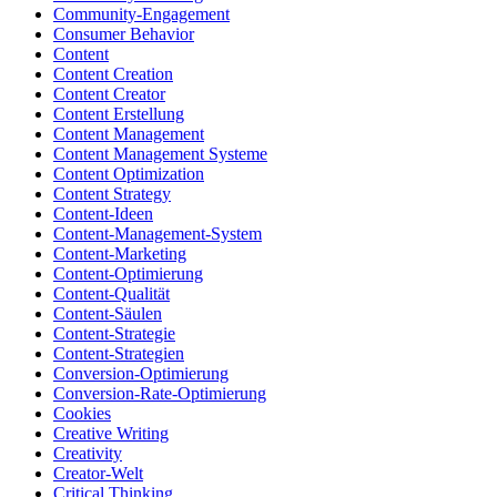
Community-Engagement
Consumer Behavior
Content
Content Creation
Content Creator
Content Erstellung
Content Management
Content Management Systeme
Content Optimization
Content Strategy
Content-Ideen
Content-Management-System
Content-Marketing
Content-Optimierung
Content-Qualität
Content-Säulen
Content-Strategie
Content-Strategien
Conversion-Optimierung
Conversion-Rate-Optimierung
Cookies
Creative Writing
Creativity
Creator-Welt
Critical Thinking