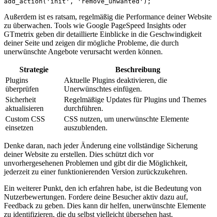
Außerdem⁢ ist es ratsam, regelmäßig ‌die Performance deiner ​Website
zu überwachen. Tools wie ‌Google PageSpeed ⁢Insights oder
GTmetrix geben dir detaillierte Einblicke ⁣in die Geschwindigkeit
deiner Seite und ⁤zeigen dir‍ mögliche Probleme, die durch
unerwünschte Angebote verursacht werden ​können.
Strategie
Beschreibung
Plugins
Aktuelle Plugins deaktivieren, die
überprüfen
Unerwünschtes einfügen.
Sicherheit
Regelmäßige Updates für Plugins und Themes
aktualisieren
durchführen.
Custom ⁤CSS
CSS nutzen, um unerwünschte Elemente
⁣einsetzen
auszublenden.
Denke daran, ‍nach jeder Änderung eine vollständige Sicherung
⁢deiner​ Website zu erstellen.⁢ Dies⁢ schützt dich vor
unvorhergesehenen Problemen ⁣und gibt dir die Möglichkeit,
jederzeit zu einer funktionierenden Version zurückzukehren.
Ein weiterer Punkt, den⁤ ich‍ erfahren habe, ist die Bedeutung von
⁤Nutzerbewertungen. Fordere deine Besucher⁤ aktiv⁤ dazu auf,
Feedback zu geben. Dies kann ⁣dir helfen, unerwünschte Elemente
zu identifizieren, die ⁣du selbst vielleicht übersehen hast.