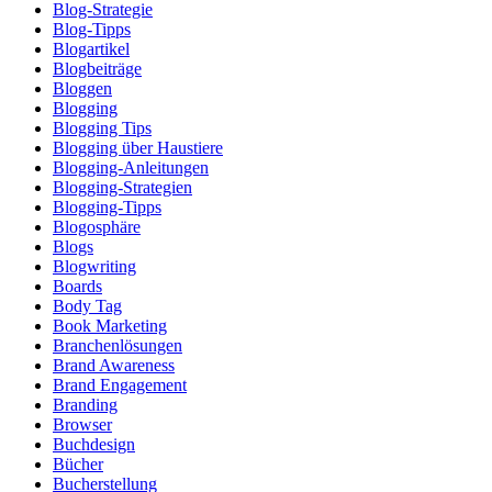
Blog-Strategie
Blog-Tipps
Blogartikel
Blogbeiträge
Bloggen
Blogging
Blogging Tips
Blogging über Haustiere
Blogging-Anleitungen
Blogging-Strategien
Blogging-Tipps
Blogosphäre
Blogs
Blogwriting
Boards
Body Tag
Book Marketing
Branchenlösungen
Brand Awareness
Brand Engagement
Branding
Browser
Buchdesign
Bücher
Bucherstellung