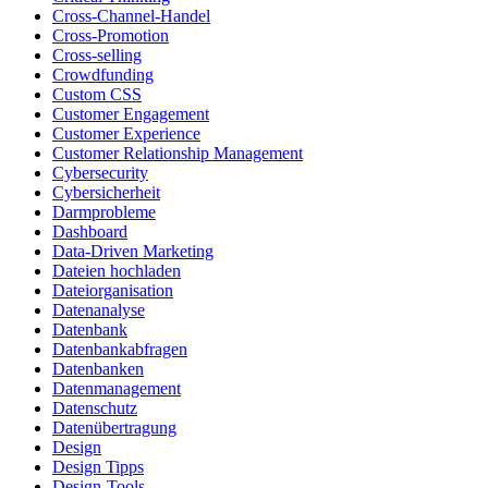
Cross-Channel-Handel
Cross-Promotion
Cross-selling
Crowdfunding
Custom CSS
Customer Engagement
Customer Experience
Customer Relationship Management
Cybersecurity
Cybersicherheit
Darmprobleme
Dashboard
Data-Driven Marketing
Dateien hochladen
Dateiorganisation
Datenanalyse
Datenbank
Datenbankabfragen
Datenbanken
Datenmanagement
Datenschutz
Datenübertragung
Design
Design Tipps
Design-Tools