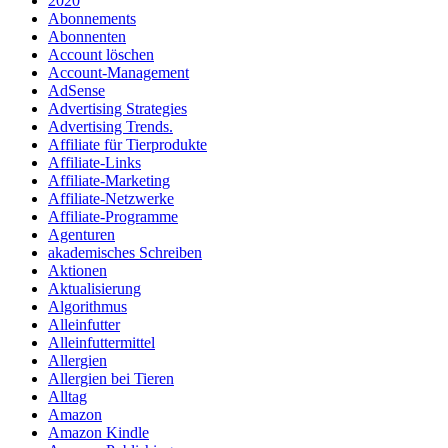
2020
Abonnements
Abonnenten
Account löschen
Account-Management
AdSense
Advertising Strategies
Advertising Trends.
Affiliate für Tierprodukte
Affiliate-Links
Affiliate-Marketing
Affiliate-Netzwerke
Affiliate-Programme
Agenturen
akademisches Schreiben
Aktionen
Aktualisierung
Algorithmus
Alleinfutter
Alleinfuttermittel
Allergien
Allergien bei Tieren
Alltag
Amazon
Amazon Kindle