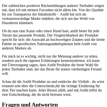
Die zahlreichen positiven Rückmeldungen anderer Tierhalter zeigen
mir, dass ⁢ich mit meinen Favoriten nicht ⁤allein​ bin. ⁢Von der Qualität
bis zur Transparenz ‍der Inhaltsstoffe – Anifit hat sich als
vertrauenswürdige Marke⁢ etabliert,⁤ die sich um das Wohl von
Haustieren kümmert.
Ob du⁤ nun ‍eine Katze‍ oder einen Hund hast, anifit bietet für jede
Tierart das passende Produkt. Die Vergleichbarkeit der Produkte
spricht für sich: die Auswahl an hochwertigen Zutaten und ⁢die breite
Palette an spezifischen Nahrungsmitteloptionen hebt Anifit von
anderen Marken ab.
Für mich ist⁢ es wichtig, nicht nur die Meinung anderer zu teilen,
sondern auch die eigenen Erfahrungen kennenzulernen. ich kann⁤
mit ​Überzeugung sagen, ⁤dass Anifit Produkte die beste Wahl für‍
jeden Tierhalter ‍sind, der das Beste für seinen vierbeinigen Freund
will.
Schau dir die Anifit⁣ Produkte an und entdecke die Vielfalt ‌-​ du wirst
erstaunt‍ sein ‍über die Unterschiede,die die richtige Ernährung für
dein Tier machen kann. Jeder ​Bissen zählt, und mit Anifit triffst du ​
eine Entscheidung, die du nicht bereuen wirst.
Fragen und Antworten