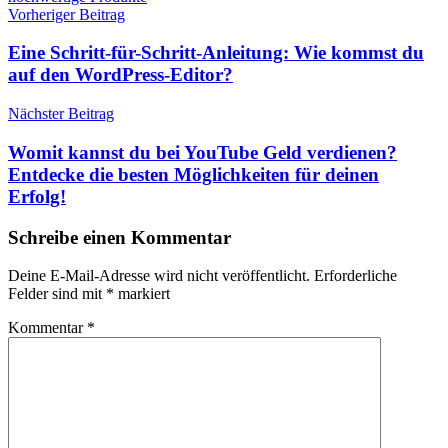
Beitragsnavigation
Vorheriger Beitrag
Eine Schritt-für-Schritt-Anleitung: Wie kommst du
auf den WordPress-Editor?
Nächster Beitrag
Womit kannst du bei YouTube Geld verdienen?
Entdecke die besten Möglichkeiten für deinen
Erfolg!
Schreibe einen Kommentar
Deine E-Mail-Adresse wird nicht veröffentlicht.
Erforderliche
Felder sind mit
*
markiert
Kommentar
*