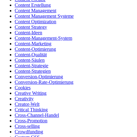
Content Erstellung
Content Management
Content Management Systeme
Content Optimization
Content Strategy
Content-Ideen
Content-Management-System
Content-Marketing
Content-Optimierung
Content-Qualität
Content-Säulen
Content-Strategie
Content-Strategien
Conversion-Optimierung
Conversion-Rate-Optimierung
Cookies
Creative Writing
Creativity
Creator-Welt
Critical Thinking
Cross-Channel-Handel
Cross-Promotion
Cross-selling
Crowdfunding