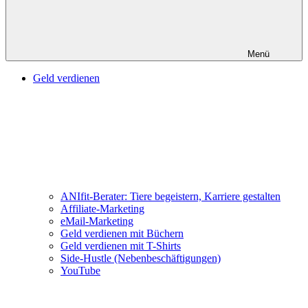
Menü
Geld verdienen
ANIfit-Berater: Tiere begeistern, Karriere gestalten
Affiliate-Marketing
eMail-Marketing
Geld verdienen mit Büchern
Geld verdienen mit T-Shirts
Side-Hustle (Nebenbeschäftigungen)
YouTube