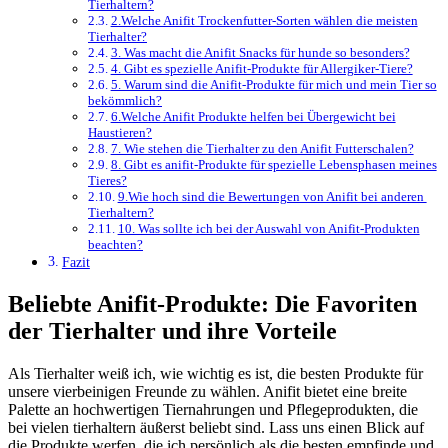
Tierhaltern?
2.Welche Anifit Trockenfutter-Sorten wählen die meisten
Tierhalter?
3. Was macht die Anifit Snacks für hunde so besonders?
4.⁣ Gibt es spezielle Anifit-Produkte⁣ für Allergiker-Tiere?
5. Warum sind die Anifit-Produkte für mich und mein Tier so
bekömmlich?
6.Welche Anifit Produkte helfen bei Übergewicht bei
Haustieren?
7. Wie stehen die Tierhalter zu ⁢den Anifit Futterschalen?
8. Gibt es anifit-Produkte für spezielle Lebensphasen meines
Tieres?
9.Wie hoch sind ⁤die Bewertungen​ von Anifit​ bei anderen ​
Tierhaltern?
10. Was sollte ich bei der Auswahl von Anifit-Produkten
beachten?
Fazit
Beliebte Anifit-Produkte: Die Favoriten
der ⁣Tierhalter und ihre Vorteile
Als Tierhalter weiß ich, wie wichtig es ist, die besten Produkte für
unsere vierbeinigen Freunde zu wählen. Anifit bietet eine breite
Palette an hochwertigen Tiernahrungen und Pflegeprodukten, die
bei vielen tierhaltern äußerst beliebt sind.​ Lass uns einen Blick ‍auf⁣
die Produkte werfen,‍ die ich persönlich als die besten empfinde und