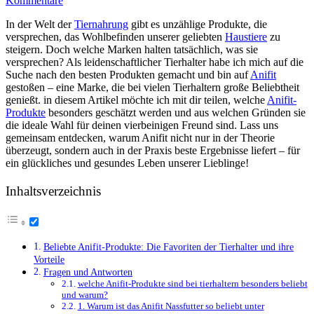
Kommentare
In ‍der Welt der
Tiernahrung
‍ gibt es unzählige Produkte, die
versprechen, das Wohlbefinden unserer geliebten ⁣
Haustiere
zu
steigern. Doch welche ​Marken halten tatsächlich, was sie
versprechen? ⁤Als leidenschaftlicher​ Tierhalter habe ich mich auf⁣ die
Suche nach⁢ den besten Produkten gemacht ⁢und bin auf
Anifit
gestoßen – eine Marke, die bei vielen Tierhaltern große Beliebtheit
genießt. in diesem Artikel möchte ich mit⁤ dir teilen, ‍welche ‌
Anifit-
Produkte
besonders geschätzt⁢ werden und aus ⁢welchen​ Gründen sie
die ideale Wahl für deinen vierbeinigen Freund sind. Lass uns
gemeinsam entdecken, warum ‌Anifit⁤ nicht nur in der Theorie
überzeugt, sondern auch in der Praxis beste​ Ergebnisse‌ liefert – für
ein glückliches und gesundes ‍Leben unserer ⁢Lieblinge!
Inhaltsverzeichnis
Beliebte Anifit-Produkte: Die Favoriten der ⁣Tierhalter und ihre
Vorteile
Fragen und Antworten
welche Anifit-Produkte sind bei tierhaltern besonders ‌beliebt
und warum?
1. Warum ist das Anifit Nassfutter so beliebt unter