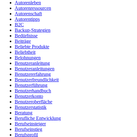
Autorenleben
Autorenressourcen
Autorenschaft
Autorentipps
B2C
Backup-Strategien
Bedürfnisse
Beiträge
Beliebte Produkte
Beliebtheit
Belohnungen
Benutzeranleitung
Benutzeranleitungen
Benutzererfahrung
Benutzerfreundlichkeit
Benutzerführung
Benutzerhandbuch
Benutzerkonto
Benutzeroberfläche
Benutzerstatistik
Beratung
Berufliche Entwicklung
Berufseinsteiger
Berufseinstieg
Berufsprofil