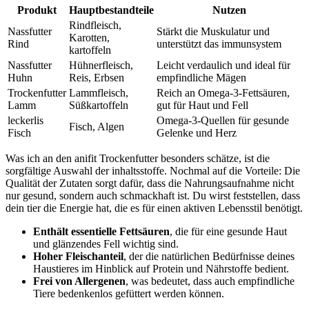
Produkt
Hauptbestandteile
Nutzen
Rindfleisch,
Nassfutter
Stärkt die Muskulatur und
Karotten,
Rind
unterstützt das immunsystem
kartoffeln
Nassfutter
Hühnerfleisch,
Leicht verdaulich und ideal für
Huhn
Reis, Erbsen
⁤empfindliche Mägen
Trockenfutter
Lammfleisch,
Reich an Omega-3-Fettsäuren,
Lamm
Süßkartoffeln
gut für Haut ‌und Fell
leckerlis
Omega-3-Quellen für ‍gesunde
Fisch, Algen
Fisch
Gelenke und Herz
Was ich⁤ an ‌den anifit Trockenfutter ‌besonders schätze, ist die
sorgfältige⁣ Auswahl der inhaltsstoffe. Nochmal⁤ auf ⁣die Vorteile: Die
Qualität der Zutaten sorgt dafür, dass die Nahrungsaufnahme nicht
nur gesund, sondern auch schmackhaft ist.‍ Du wirst feststellen, dass
dein tier die Energie hat,⁣ die es für einen aktiven Lebensstil benötigt.
Enthält essentielle Fettsäuren
, die für eine gesunde Haut
und ⁤glänzendes Fell ‍wichtig sind.
Hoher Fleischanteil
, der die natürlichen Bedürfnisse deines
Haustieres ‍im Hinblick auf Protein und ​Nährstoffe‌ bedient.
Frei von Allergenen
, was bedeutet, dass auch empfindliche
Tiere ​bedenkenlos gefüttert werden ‍können.