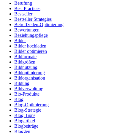
Berufung
Best Practices
Bestseller
Bestseller Strategies
Betreffzeilen-Optimierung
Bewertungen
Beziehungspflege
Bilder
Bilder hochladen
Bilder optimieren
Bildformate
Bildgrößen
Bildnutzung
Bildoptimierung
Bildorganisation
Bildung
Bildverwaltung
Bio-Produkte
Blog
Blog-Optimierung
Blog-Strategie
Blog-Tipps
Blogartikel
Blogbeiträge
Bloggen