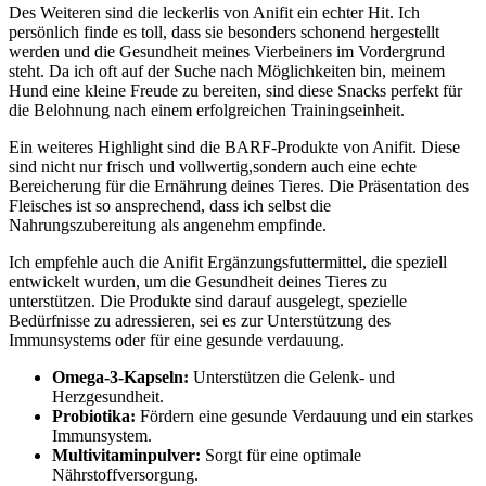
Des Weiteren sind ‍die leckerlis von‍ Anifit ein echter Hit. Ich
persönlich finde es toll, dass sie besonders schonend hergestellt
werden und die Gesundheit meines Vierbeiners im Vordergrund
steht. Da ich oft ⁤auf der Suche nach Möglichkeiten bin, meinem
⁣Hund eine kleine Freude zu bereiten, sind diese Snacks perfekt für
die Belohnung nach‍ einem erfolgreichen Trainingseinheit.
Ein weiteres Highlight ‌sind die BARF-Produkte von Anifit. Diese
sind nicht nur frisch und vollwertig,sondern auch‍ eine echte
Bereicherung für die Ernährung deines Tieres. Die Präsentation des⁢
Fleisches ist so ansprechend, dass ich selbst die
Nahrungszubereitung als angenehm empfinde.
Ich empfehle auch die Anifit Ergänzungsfuttermittel, die speziell
entwickelt wurden, um die Gesundheit deines Tieres zu
⁣unterstützen. Die Produkte sind darauf ausgelegt, spezielle
Bedürfnisse zu adressieren, sei es zur Unterstützung des
Immunsystems oder⁣ für​ eine gesunde verdauung.
Omega-3-Kapseln:
Unterstützen die Gelenk- und
Herzgesundheit.
Probiotika:
Fördern eine gesunde Verdauung ‌und ein starkes⁢
Immunsystem.
Multivitaminpulver:
Sorgt für eine optimale​
Nährstoffversorgung.