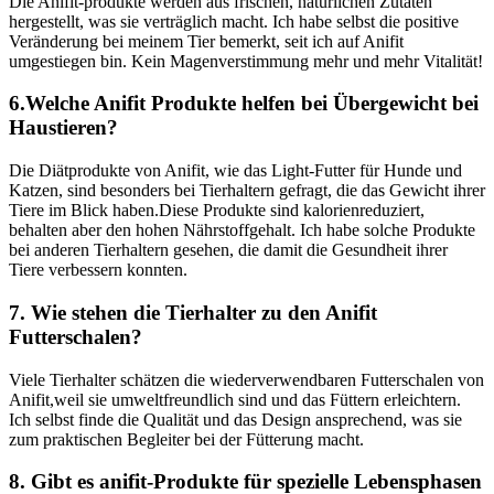
Die Anifit-produkte werden aus frischen, natürlichen Zutaten
⁤hergestellt, was sie verträglich macht. Ich habe ⁤selbst die ⁣positive
Veränderung bei meinem Tier bemerkt, seit ich auf Anifit
umgestiegen bin. Kein Magenverstimmung mehr und mehr Vitalität!
6.Welche Anifit Produkte helfen bei Übergewicht bei
Haustieren?
Die Diätprodukte von Anifit, wie ⁢das Light-Futter für Hunde und
Katzen, sind besonders bei Tierhaltern gefragt, die das Gewicht ihrer
Tiere im Blick haben.Diese Produkte sind kalorienreduziert,
behalten aber den hohen Nährstoffgehalt. Ich⁤ habe solche⁣ Produkte
bei anderen Tierhaltern gesehen, die ​damit die ⁤Gesundheit‍ ihrer
Tiere verbessern ​konnten.
7. Wie stehen die Tierhalter zu ⁢den Anifit
Futterschalen?
Viele Tierhalter schätzen die wiederverwendbaren Futterschalen von
Anifit,weil sie umweltfreundlich sind und das Füttern erleichtern.
⁢Ich selbst finde die Qualität und das Design ansprechend, was⁢ sie
zum praktischen Begleiter‌ bei ‌der Fütterung macht.
8. Gibt es anifit-Produkte für spezielle Lebensphasen