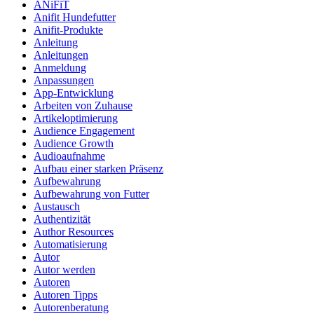
ANiFiT
Anifit Hundefutter
Anifit-Produkte
Anleitung
Anleitungen
Anmeldung
Anpassungen
App-Entwicklung
Arbeiten von Zuhause
Artikeloptimierung
Audience Engagement
Audience Growth
Audioaufnahme
Aufbau einer starken Präsenz
Aufbewahrung
Aufbewahrung von Futter
Austausch
Authentizität
Author Resources
Automatisierung
Autor
Autor werden
Autoren
Autoren Tipps
Autorenberatung