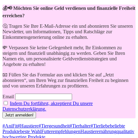
💰📢 Möchten Sie online Geld verdienen und finanzielle Freiheit
erreichen?
🤔 Tragen Sie Ihre E-Mail-Adresse ein und abonnieren Sie unseren
Newsletter, um Informationen, Tipps und Ratschläge zur
Einkommensgenerierung online zu erhalten.
💸 Verpassen Sie keine Gelegenheit mehr, Ihr Einkommen zu
steigern und finanziell unabhängig zu werden. Geben Sie Ihren
Namen ein, um personalisierte Geldverdienststrategien und
Angebote zu erhalten!
📧 Füllen Sie das Formular aus und klicken Sie auf „Jetzt
abonnieren“, um Ihren Weg zur finanziellen Freiheit zu beginnen
und von unseren Erfahrungen zu profitieren.
Email
Indem Du fortfährst, akzeptierst Du unsere
Datenschutzerklärung.
Schlagwörter
#AniFit
#Haustiere
#Tiergesundheit
#Tierhalter
#Tierliebe
beliebte
Produkte
beste Wahl
Futterempfehlungen
Haustierernährung
qualitativ
hochwertige Produkte