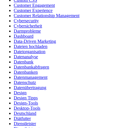
Custom CSS
Customer Engagement
Customer Experience
Customer Relationship Management
Cybersecurity
Cybersicherheit
Darmprobleme
Dashboard
Data-Driven Marketing
Dateien hochladen
Dateiorganisation
Datenanalyse
Datenbank
Datenbankabfragen
Datenbanken
Datenmanagement
Datenschutz
Datenübertragung
Design
Design Tipps
Design-Tools
Desktop-Tools
Deutschland
Diätfutter
Dienstleister