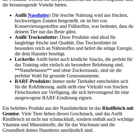
die herausragende Vorteile bieten.
Anifit
Nassfutter
:
Die feuchte Nahrung wird aus frischen,
hochwertigen Zutaten hergestellt. sie ist frei von
Konservierungsstoffen und Füllstoffen, was bedeutet, dass ‍du
‍deinem‍ Tier nur das Beste gibst.
Anifit Trockenfutter:
Diese‍ Produkte sind ideal für
⁤langlebige frische und Qualität. Das Trockenfutter ist
besonders reich an Nährstoffen und liefert ⁤die⁣ nötige Energie,
die dein Haustier benötigt.
Leckerlis:
Anifit bietet ⁣auch köstliche Snacks, die perfekt für
das Training oder einfach ‍als besondere Belohnung sind.⁣
**Naturbelassen** und ohne Zuckerzusatz, sind sie die
perfekte Wahl für gesunde Genussmomente.
BARF-Produkte:
Immer mehr Tierhalter entscheiden sich
für die Rohfütterung. anifit​ stellt eine Vielzahl von ⁢frischen
Fleischsorten ⁢zur Verfügung, die sich hervorragend ‌für eine
ausgewogene BARF-Ernährung eignen.
Ein beliebtes Produkt aus der Nassfutterlinie ist das
Rindfleisch mit
Gemüse
. Viele Tiere lieben diesen Geschmack, und das Anifit
Rindfleisch ist nicht nur ‍schmackhaft, sondern ‍enthält auch wichtige
Vitamine und ⁣Mineralstoffe,⁤ die für das Wachstum ⁣und die
Gesundheit deines⁣ Haustieres unerlässlich sind.