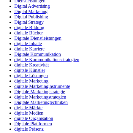
Dienstleistungen
Digital Advertising
Digital Marketing
Digital Publishing
Digital Strategy
digitale Bildung
digitale Bücher
Digitale Dienstleistungen
digitale Inhalte
digitale Karriere
Digitale Kommunikation
digitale Kommunikationsstrategien
digitale Kreativität
digitale Künstler
digitale Lösungen
digitale Marketing
digitale Marketinginstrumente
Digitale Marketingstrategie
digitale Marketingstrategien
Digitale Marketingtechniken
digitale Märkte
digitale Medien
digitale Organisation
Digitale Plattformen
digitale Präsenz