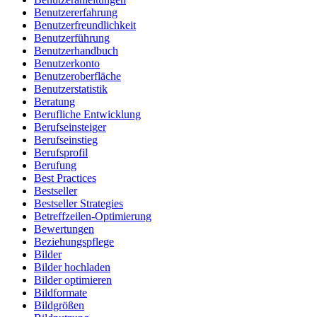
Benutzererfahrung
Benutzerfreundlichkeit
Benutzerführung
Benutzerhandbuch
Benutzerkonto
Benutzeroberfläche
Benutzerstatistik
Beratung
Berufliche Entwicklung
Berufseinsteiger
Berufseinstieg
Berufsprofil
Berufung
Best Practices
Bestseller
Bestseller Strategies
Betreffzeilen-Optimierung
Bewertungen
Beziehungspflege
Bilder
Bilder hochladen
Bilder optimieren
Bildformate
Bildgrößen