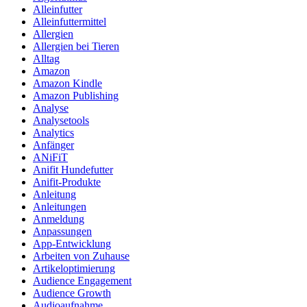
Alleinfutter
Alleinfuttermittel
Allergien
Allergien bei Tieren
Alltag
Amazon
Amazon Kindle
Amazon Publishing
Analyse
Analysetools
Analytics
Anfänger
ANiFiT
Anifit Hundefutter
Anifit-Produkte
Anleitung
Anleitungen
Anmeldung
Anpassungen
App-Entwicklung
Arbeiten von Zuhause
Artikeloptimierung
Audience Engagement
Audience Growth
Audioaufnahme