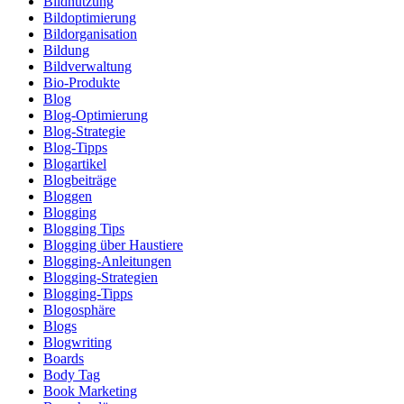
Bildnutzung
Bildoptimierung
Bildorganisation
Bildung
Bildverwaltung
Bio-Produkte
Blog
Blog-Optimierung
Blog-Strategie
Blog-Tipps
Blogartikel
Blogbeiträge
Bloggen
Blogging
Blogging Tips
Blogging über Haustiere
Blogging-Anleitungen
Blogging-Strategien
Blogging-Tipps
Blogosphäre
Blogs
Blogwriting
Boards
Body Tag
Book Marketing