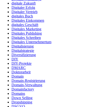
digitale Zukunft
Digitaler Erfolg
Digitaler Vertrieb
digitales Buch
Digitales Einkommen
digitales Geschäft
Digitales Marketing
Digitales Publishing
Digitales Schreiben
Digitales Unternehmertum
Digitalisierung
Digitalstrategie
Diversifizierung
DIY
DIY-Projekte
DMARC
Doktorarbeit
Domain
Domain-Registrierung
Domain-Verwaltung
Domainfactory
Domains
Down Selling
Dropshipping
DSGVO