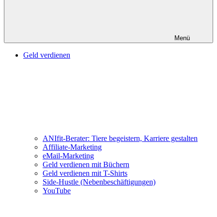
Menü
Geld verdienen
ANIfit-Berater: Tiere begeistern, Karriere gestalten
Affiliate-Marketing
eMail-Marketing
Geld verdienen mit Büchern
Geld verdienen mit T-Shirts
Side-Hustle (Nebenbeschäftigungen)
YouTube