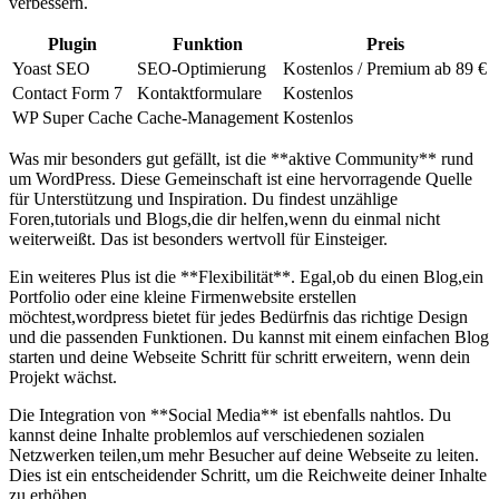
verbessern.
Plugin
Funktion
Preis
Yoast SEO
SEO-Optimierung
Kostenlos / Premium ab 89 €
Contact Form 7
Kontaktformulare
Kostenlos
WP Super Cache
Cache-Management
Kostenlos
Was mir besonders gut gefällt, ist die **aktive Community** rund
um WordPress. Diese Gemeinschaft ist eine hervorragende Quelle
für Unterstützung und ⁤Inspiration. Du findest unzählige
Foren,tutorials und Blogs,die dir helfen,wenn du einmal nicht
weiterweißt. ‍Das ⁢ist⁣ besonders wertvoll für Einsteiger.
Ein‌ weiteres ⁢Plus ist ‌die **Flexibilität**. Egal,ob du einen Blog,ein
⁣Portfolio oder eine kleine Firmenwebsite erstellen
möchtest,wordpress bietet für jedes Bedürfnis das richtige Design
⁢und die passenden Funktionen. Du kannst‌ mit einem einfachen Blog
starten und deine‌ Webseite Schritt für schritt erweitern, wenn dein
Projekt wächst.
Die Integration von **Social Media** ist ebenfalls nahtlos. Du
kannst deine Inhalte problemlos auf verschiedenen sozialen
Netzwerken teilen,um mehr Besucher⁣ auf deine Webseite zu leiten.
Dies ist ein entscheidender Schritt, um die Reichweite deiner Inhalte
zu erhöhen.