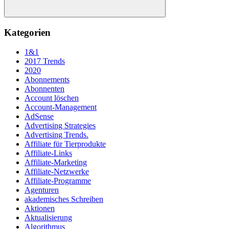
Suchen
Kategorien
1&1
2017 Trends
2020
Abonnements
Abonnenten
Account löschen
Account-Management
AdSense
Advertising Strategies
Advertising Trends.
Affiliate für Tierprodukte
Affiliate-Links
Affiliate-Marketing
Affiliate-Netzwerke
Affiliate-Programme
Agenturen
akademisches Schreiben
Aktionen
Aktualisierung
Algorithmus