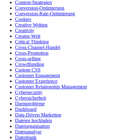
Content-Strategien
Conversion-Optimierung
Conversion-Rate-Optimierung
Cookies
Creative Writing
Creativity
Creator-Welt
Critical Thinking
Cross-Channel-Handel
Cross-Promotion
Cross-selling
Crowdfunding
Custom CSS
Customer Engagement
Customer Experience
Customer Relationship Management
Cybersecurity
Cybersicherheit
Darmprobleme
Dashboard
Data-Driven Marketing
Dateien hochladen
Dateiorganisation
Datenanalyse
Datenbank