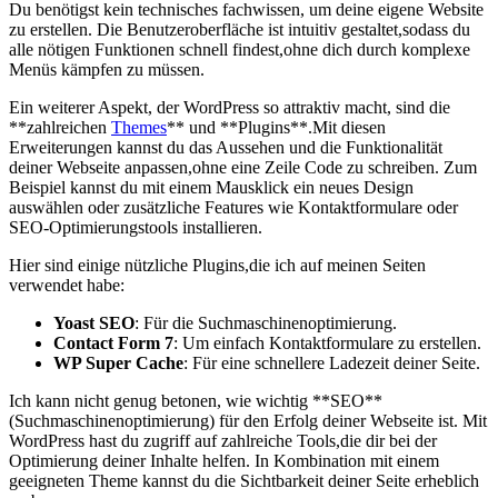
Du benötigst kein technisches‌ fachwissen, um deine eigene Website
zu erstellen. Die Benutzeroberfläche ist intuitiv gestaltet,sodass du
alle nötigen Funktionen schnell⁢ findest,ohne dich ⁢durch komplexe
Menüs kämpfen zu ‌müssen.
Ein weiterer Aspekt,‍ der‍ WordPress so attraktiv macht,⁣ sind die
‌**zahlreichen
Themes
** und ⁤**Plugins**.Mit diesen
Erweiterungen kannst du ‌das Aussehen‌ und die Funktionalität
deiner Webseite anpassen,ohne eine ⁢Zeile Code zu schreiben. Zum
Beispiel kannst du mit einem Mausklick ein neues Design
auswählen oder zusätzliche Features wie Kontaktformulare oder
SEO-Optimierungstools installieren.
Hier sind einige nützliche‍ Plugins,die ich auf meinen Seiten
verwendet habe:
Yoast SEO
: Für die Suchmaschinenoptimierung.
Contact Form 7
: Um einfach Kontaktformulare zu erstellen.
WP Super Cache
: Für eine schnellere Ladezeit deiner Seite.
Ich kann nicht genug betonen, wie wichtig **SEO**
⁤(Suchmaschinenoptimierung) für den Erfolg deiner Webseite ⁣ist. Mit
WordPress hast du zugriff ⁣auf zahlreiche Tools,die dir bei der
Optimierung deiner Inhalte helfen. In Kombination mit einem
‍geeigneten Theme kannst du die Sichtbarkeit deiner Seite erheblich