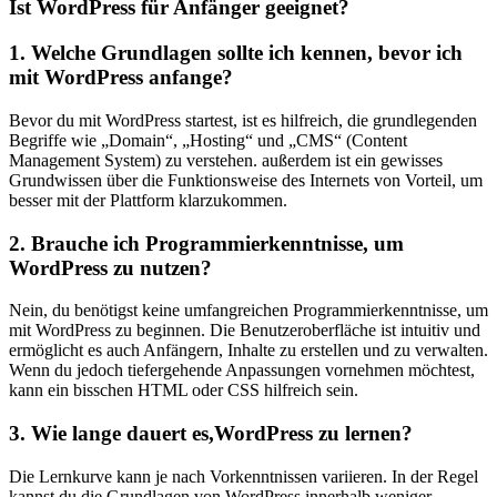
Ist WordPress für Anfänger geeignet?
1. Welche Grundlagen sollte ich ⁢kennen, bevor ich
mit WordPress anfange?
Bevor ‍du mit WordPress⁣ startest, ist ⁣es hilfreich, die ⁢grundlegenden
Begriffe wie ‍„Domain“, „Hosting“ und „CMS“ (Content
Management System) zu verstehen. außerdem ist ein gewisses
Grundwissen über die Funktionsweise des‌ Internets von Vorteil,‍ um
besser mit ⁢der⁢ Plattform klarzukommen.
2. Brauche ich Programmierkenntnisse, um
WordPress‍ zu ⁤nutzen?
Nein, du benötigst keine umfangreichen Programmierkenntnisse, um
mit‌ WordPress zu beginnen. ⁣Die Benutzeroberfläche ⁣ist intuitiv und
ermöglicht es auch Anfängern, Inhalte zu erstellen und ‌zu⁢ verwalten.
Wenn du jedoch tiefergehende Anpassungen vornehmen möchtest,
kann ein bisschen HTML oder CSS hilfreich sein.
3. Wie lange dauert es,WordPress zu lernen?
Die Lernkurve ⁣kann je nach Vorkenntnissen variieren. In der Regel
kannst du die Grundlagen von WordPress innerhalb weniger