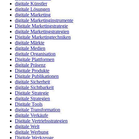
digitale Künstler
digitale Lösungen
digitale Marketing
digitale Marketinginstrumente
Digitale Marketingstrategie
digitale Marketingstrategien
Digitale Marketingtechniken
digitale Märkte
digitale Medien
digitale Organisation
Digitale Plattformen
digitale Präsenz
Digitale Produkte
Digitale Publikationen
digitale Sicherheit
digitale Sichtbarkeit
Digitale Strategie
digitale Strategien
Digitale Tools
digitale Transformation
digitale Verkäufe
Digitale Vertriebsstrategien
digitale Welt
digitale Werbung
Digitale Werkzeuge