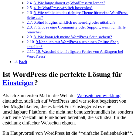
3. Wie lange dauert es,WordPress zu lernen?
4. ‌Ist WordPress wirklich kostenlos?
5. Wie wähle ich das richtige Theme für meine WordPress-
Seite aus?
6.Sind Plugins wirklich notwendig oder nützlich?
7. Gibt es⁢ eine Community oder Support, wenn ich Hilfe
brauche?
8. Wie kann ich meine WordPress-Seite ⁢sichern?
9.Kann ich mit WordPress auch einen Online-Shop
erstellen?
10. Was sind die häufigsten Fehler ⁤von Anfängern bei
WordPress?
Fazit
Ist WordPress die perfekte Lösung für
Einsteiger
?
Als ich zum ersten Mal in die ⁢Welt der
Webseitenentwicklung
eintauchte, stieß ich ⁣auf WordPress und war ​sofort begeistert von
den Möglichkeiten, die es bietet.Für Einsteiger ist es eine
unschlagbare Plattform, die nicht nur benutzerfreundlich ist, sondern
auch eine Vielzahl an Funktionen bereithält, die sich ideal für die
erstellung einfacher Webseiten ‌eignen.
Ein ​Hauptvorteil von WordPress ist die **einfache Bedienbarkeit**.