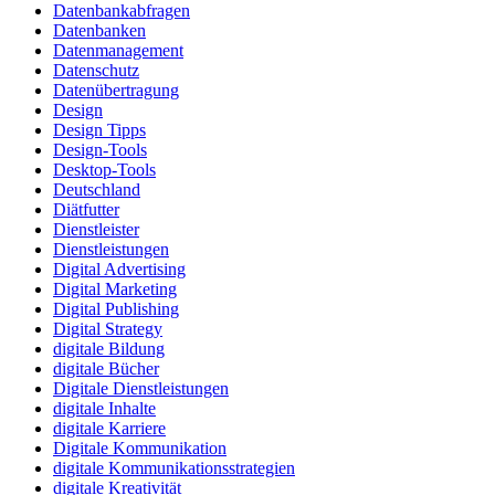
Datenbankabfragen
Datenbanken
Datenmanagement
Datenschutz
Datenübertragung
Design
Design Tipps
Design-Tools
Desktop-Tools
Deutschland
Diätfutter
Dienstleister
Dienstleistungen
Digital Advertising
Digital Marketing
Digital Publishing
Digital Strategy
digitale Bildung
digitale Bücher
Digitale Dienstleistungen
digitale Inhalte
digitale Karriere
Digitale Kommunikation
digitale Kommunikationsstrategien
digitale Kreativität