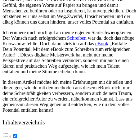
Gefühl, die⁣ eigenen Worte auf Papier zu bringen und damit
Menschen zu berühren oder zu inspirieren, ist unvergleichlich.⁤ Doch
oft stehen wir⁢ uns selbst im Weg.Zweifel, Unsicherheiten und der
alltag können uns daran hindern, unser volles Potential zu entfalten.
Ich erinnere mich noch gut ⁣an⁤ meine eigenen Startschwierigkeiten.
Der Wunsch nach erfolgreichem
Schreiben
war da, doch das nötige
Know-how fehlte. Doch dann​ stieß ich auf das
eBook
„Entfalte
Dein​ Potential: Mit dem eBook zum Schreiben zum erfolgreichen
Autor!“. Dieses digitale Meisterwerk ⁢hat nicht nur meine
Perspektive auf das Schreiben verändert, sondern mir auch einen
klaren und praktischen ​Weg aufgezeigt, wie ich mein Talent
entfalten und meine‍ Stimme erheben kann.
In diesem‌ Artikel möchte ich meine Erfahrungen mit dir teilen und
dir zeigen, wie du mit den methoden aus diesem eBook nicht ⁤nur
deine Schreibfähigkeiten verbessern, sondern auch deinem Traum,
ein erfolgreicher Autor zu werden, näherkommen kannst. Lass uns
gemeinsam diesen Weg gehen und entdecken, wie ‍du dein volles
Potential entfalten kannst!
Inhaltsverzeichnis