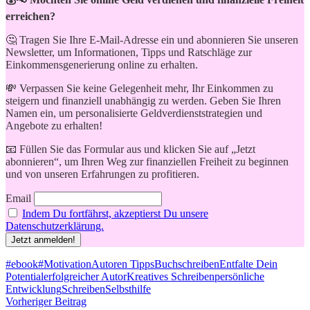
erreichen?
🤔 Tragen Sie Ihre E-Mail-Adresse ein und abonnieren Sie unseren
Newsletter, um Informationen, Tipps und Ratschläge zur
Einkommensgenerierung online zu erhalten.
💸 Verpassen Sie keine Gelegenheit mehr, Ihr Einkommen zu
steigern und finanziell unabhängig zu werden. Geben Sie Ihren
Namen ein, um personalisierte Geldverdienststrategien und
Angebote zu erhalten!
📧 Füllen Sie das Formular aus und klicken Sie auf „Jetzt
abonnieren“, um Ihren Weg zur finanziellen Freiheit zu beginnen
und von unseren Erfahrungen zu profitieren.
Email
Indem Du fortfährst, akzeptierst Du unsere
Datenschutzerklärung.
Schlagwörter
#ebook
#Motivation
Autoren Tipps
Buchschreiben
Entfalte Dein
Potential
erfolgreicher Autor
Kreatives Schreiben
persönliche
Entwicklung
Schreiben
Selbsthilfe
Beitragsnavigation
Vorheriger Beitrag