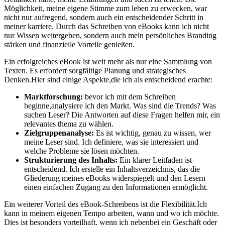
Möglichkeit, meine eigene Stimme zum leben zu erwecken,‌ war
nicht nur⁣ aufregend, sondern auch ein entscheidender Schritt in
meiner ⁢karriere. Durch das Schreiben von eBooks⁤ kann ich ‌nicht
nur Wissen weitergeben, sondern auch ​mein persönliches Branding
stärken und finanzielle ‌Vorteile genießen.
Ein erfolgreiches⁤ eBook ist weit mehr als nur ​eine Sammlung von
Texten. Es erfordert sorgfältige Planung und strategisches
Denken.Hier sind einige ‍Aspekte,die ⁣ich als‌ entscheidend erachte:
Marktforschung:
bevor ich mit dem Schreiben
beginne,analysiere ich den Markt. Was sind die Trends? Was ​
suchen Leser? Die Antworten‍ auf diese ‍Fragen helfen mir, ein
relevantes thema zu wählen.
Zielgruppenanalyse:
Es ist wichtig, genau zu wissen, ‍wer
meine Leser sind. Ich​ definiere, was sie interessiert und
welche Probleme sie lösen möchten.
Strukturierung des Inhalts:
Ein klarer Leitfaden ist
entscheidend. Ich erstelle ein Inhaltsverzeichnis, das die
Gliederung meines eBooks widerspiegelt und den Lesern
einen einfachen Zugang zu den Informationen ermöglicht.
Ein weiterer Vorteil ‍des ⁣eBook-Schreibens ist die Flexibilität.Ich
kann ⁢in meinem eigenen⁤ Tempo arbeiten, wann und wo ich möchte.
Dies ist⁤ besonders vorteilhaft, wenn ich nebenbei ein Geschäft ⁢oder