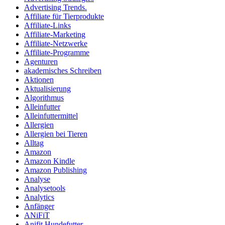
Advertising Trends.
Affiliate für Tierprodukte
Affiliate-Links
Affiliate-Marketing
Affiliate-Netzwerke
Affiliate-Programme
Agenturen
akademisches Schreiben
Aktionen
Aktualisierung
Algorithmus
Alleinfutter
Alleinfuttermittel
Allergien
Allergien bei Tieren
Alltag
Amazon
Amazon Kindle
Amazon Publishing
Analyse
Analysetools
Analytics
Anfänger
ANiFiT
Anifit Hundefutter