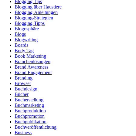
Blogging Tips
Blogging über Haustiere
Blogging-Anleitungen
Blogging-Strategien
Blogging-Tipps
Blogosphäre
Blogs
Blogwriting
Boards
Body Tag
Book Marketing
Branchenlösungen
Brand Awareness
Brand Engagement
Branding
Browser
Buchdesign
Bücher
Bucherstellung
Buchmarketing
Buchproduktion
Buchpromotion
Buchpublikation
Buchveröffentlichung
Business