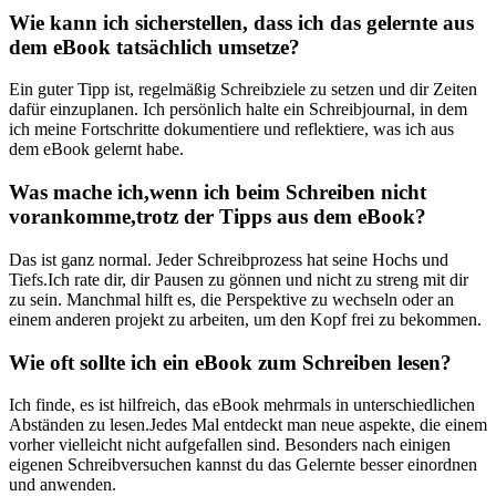
Wie kann ich ⁤sicherstellen, dass ich das gelernte aus
dem eBook tatsächlich umsetze?
Ein ⁢guter Tipp ist, regelmäßig Schreibziele zu setzen und⁤ dir​ Zeiten
dafür einzuplanen. Ich persönlich halte ein Schreibjournal, in dem
ich meine Fortschritte dokumentiere und reflektiere, was ich aus⁢
dem eBook gelernt ⁣habe.
Was mache ich,wenn ich beim Schreiben nicht
vorankomme,trotz der Tipps aus dem eBook?
Das ist ganz normal. Jeder⁢ Schreibprozess ‌hat seine Hochs und⁤
Tiefs.Ich rate dir, dir Pausen zu‌ gönnen und nicht zu streng mit dir
zu sein. Manchmal hilft es,‌ die Perspektive‌ zu​ wechseln oder an
einem anderen projekt zu arbeiten, um den Kopf frei zu bekommen.
Wie oft sollte ich ein eBook zum Schreiben lesen?
Ich finde, es ist hilfreich, das eBook ⁢mehrmals in unterschiedlichen
Abständen zu‍ lesen.Jedes Mal entdeckt⁢ man neue aspekte, die einem
vorher​ vielleicht nicht aufgefallen sind. Besonders nach einigen
eigenen Schreibversuchen kannst du das Gelernte besser einordnen
und anwenden.