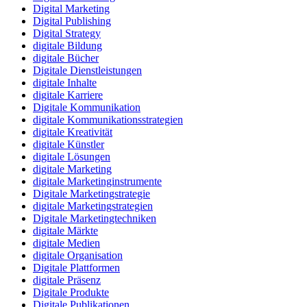
Digital Marketing
Digital Publishing
Digital Strategy
digitale Bildung
digitale Bücher
Digitale Dienstleistungen
digitale Inhalte
digitale Karriere
Digitale Kommunikation
digitale Kommunikationsstrategien
digitale Kreativität
digitale Künstler
digitale Lösungen
digitale Marketing
digitale Marketinginstrumente
Digitale Marketingstrategie
digitale Marketingstrategien
Digitale Marketingtechniken
digitale Märkte
digitale Medien
digitale Organisation
Digitale Plattformen
digitale Präsenz
Digitale Produkte
Digitale Publikationen