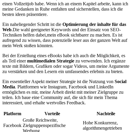
einen Vollzeitjob habe. Wenn ich an einem⁢ Kapitel arbeite, kann ich
meine Gedanken in Ruhe entfalten und ⁤sicherstellen, dass ich die
besten ⁤ideen präsentiere.
Ein naheliegender Schritt ist die
Optimierung⁤ der inhalte für das
Web
.Die wahl geeigneter Keywords und der Einsatz von SEO-
Techniken helfen dabei,mein eBook sichtbarer zu machen. Es ist
aufregend zu wissen, dass potenzielle leser aus der ganzen Welt auf
mein Werk stoßen könnten.
Bei der Erstellung eines eBooks habe ich auch die⁢ Möglichkeit, es
als Teil einer
multimedialen Strategie
zu verwenden. Ich ergänze
texte mit Bildern, Grafiken oder sogar Videos, um meine Argumente
zu verstärken und den Lesern ein umfassendes erlebnis zu bieten.
Ein essentieller Aspekt meiner ​Strategie ist die Nutzung von‌
Social
Media
. Plattformen wie Instagram, Facebook und LinkedIn
ermöglichen es mir,​ meine Arbeit ‌direkt mit meiner Zielgruppe zu
teilen.⁢ Ich baue eine⁣ Community auf, die sich für mein Thema
interessiert,⁣ und erhalte wertvolles Feedback.
Platform
Vorteile
Nachteile
Große Reichweite,
Hohe Konkurrenz,
Facebook
Zielgruppenspezifische
algorithmengetrieben
Werbung