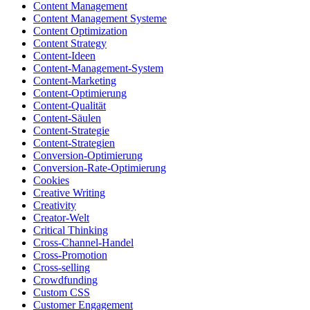
Content Management
Content Management Systeme
Content Optimization
Content Strategy
Content-Ideen
Content-Management-System
Content-Marketing
Content-Optimierung
Content-Qualität
Content-Säulen
Content-Strategie
Content-Strategien
Conversion-Optimierung
Conversion-Rate-Optimierung
Cookies
Creative Writing
Creativity
Creator-Welt
Critical Thinking
Cross-Channel-Handel
Cross-Promotion
Cross-selling
Crowdfunding
Custom CSS
Customer Engagement