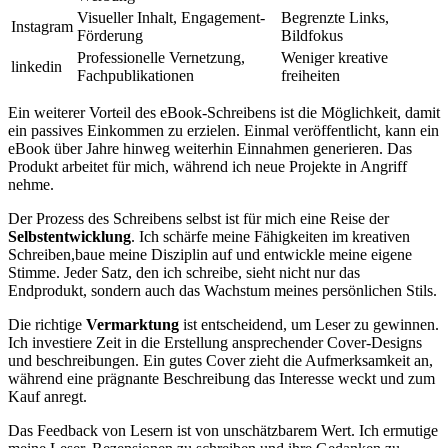
Visueller Inhalt, Engagement-
Begrenzte Links,
Instagram
Förderung
Bildfokus
Professionelle ‍Vernetzung,
Weniger kreative
linkedin
Fachpublikationen
⁢freiheiten
Ein weiterer Vorteil des eBook-Schreibens ist die Möglichkeit, damit
ein⁢ passives ​Einkommen zu erzielen. Einmal veröffentlicht, kann ⁣ein
eBook über Jahre hinweg weiterhin Einnahmen generieren. Das
Produkt arbeitet für mich,‍ während ich neue Projekte in Angriff‌
nehme.
Der Prozess des Schreibens selbst ist für ​mich eine​ Reise der
Selbstentwicklung
. Ich‍ schärfe⁤ meine ⁢Fähigkeiten im kreativen
Schreiben,baue meine Disziplin auf und entwickle meine eigene
Stimme. ​Jeder Satz, den ich schreibe, sieht nicht nur das
Endprodukt,⁣ sondern auch‍ das⁢ Wachstum meines persönlichen Stils.
Die richtige
Vermarktung
ist entscheidend, um Leser zu gewinnen.⁤
Ich investiere Zeit in die Erstellung ansprechender Cover-Designs
und beschreibungen. Ein gutes Cover zieht die Aufmerksamkeit ⁣an,
während‍ eine prägnante Beschreibung das Interesse weckt und zum
Kauf anregt.
Das⁢ Feedback ⁢von Lesern ist von ⁢unschätzbarem Wert. Ich ermutige