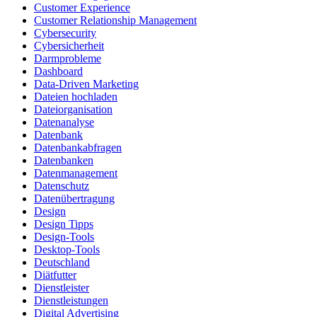
Customer Experience
Customer Relationship Management
Cybersecurity
Cybersicherheit
Darmprobleme
Dashboard
Data-Driven Marketing
Dateien hochladen
Dateiorganisation
Datenanalyse
Datenbank
Datenbankabfragen
Datenbanken
Datenmanagement
Datenschutz
Datenübertragung
Design
Design Tipps
Design-Tools
Desktop-Tools
Deutschland
Diätfutter
Dienstleister
Dienstleistungen
Digital Advertising