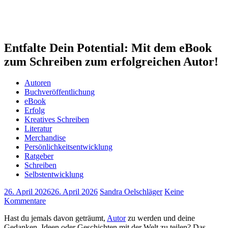
Entfalte Dein Potential: Mit dem eBook
zum Schreiben zum erfolgreichen Autor!
Autoren
Buchveröffentlichung
eBook
Erfolg
Kreatives Schreiben
Literatur
Merchandise
Persönlichkeitsentwicklung
Ratgeber
Schreiben
Selbstentwicklung
26. April 2026
26. April 2026
Sandra Oelschläger
Keine
Kommentare
Hast du jemals davon geträumt,
Autor
zu werden ​und deine
Gedanken, Ideen⁣ oder Geschichten mit der Welt zu teilen? Das