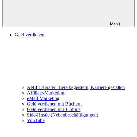
Menü
Geld verdienen
ANIfit-Berater: Tiere begeistern, Karriere gestalten
Affiliate-Marketing
eMail-Marketing
Geld verdienen mit Büchern
Geld verdienen mit T-Shirts
Side-Hustle (Nebenbeschäftigungen)
YouTube