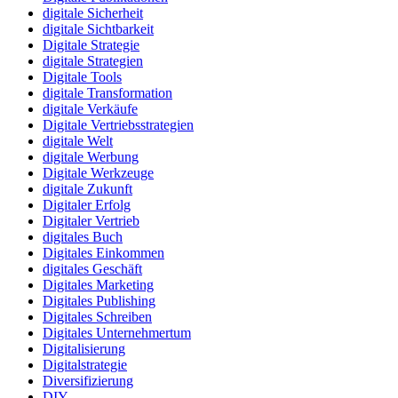
digitale Sicherheit
digitale Sichtbarkeit
Digitale Strategie
digitale Strategien
Digitale Tools
digitale Transformation
digitale Verkäufe
Digitale Vertriebsstrategien
digitale Welt
digitale Werbung
Digitale Werkzeuge
digitale Zukunft
Digitaler Erfolg
Digitaler Vertrieb
digitales Buch
Digitales Einkommen
digitales Geschäft
Digitales Marketing
Digitales Publishing
Digitales Schreiben
Digitales Unternehmertum
Digitalisierung
Digitalstrategie
Diversifizierung
DIY