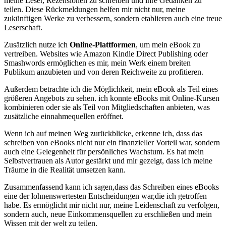
meine Leser, Rezensionen zu schreiben und ihre Gedanken ‌zu
teilen. Diese Rückmeldungen helfen mir nicht nur, meine
zukünftigen Werke zu verbessern, sondern etablieren auch eine treue
Leserschaft.
Zusätzlich nutze ich
Online-Plattformen
, um mein⁣ eBook zu
vertreiben. Websites wie Amazon Kindle Direct Publishing oder
Smashwords ermöglichen es mir, mein Werk einem breiten
Publikum anzubieten und von deren Reichweite‍ zu profitieren.
Außerdem betrachte ich die Möglichkeit, mein eBook als Teil eines
größeren Angebots zu sehen. ich konnte eBooks mit⁢ Online-Kursen
kombinieren oder sie als Teil von Mitgliedschaften anbieten, was
zusätzliche einnahmequellen eröffnet.
Wenn ich⁤ auf meinen ‍Weg zurückblicke, erkenne ‍ich, dass ​das
schreiben‍ von eBooks nicht nur ein‌ finanzieller Vorteil war, sondern
auch eine Gelegenheit für persönliches Wachstum. Es ‍hat mein
Selbstvertrauen als Autor gestärkt und mir gezeigt, ​dass ich meine
Träume in ⁢die Realität umsetzen kann.
Zusammenfassend ‌kann ich sagen,dass das Schreiben eines eBooks
eine der lohnenswertesten Entscheidungen war,die ich getroffen
⁣habe. Es ermöglicht mir nicht nur, meine Leidenschaft zu verfolgen,
sondern auch, neue Einkommensquellen‍ zu erschließen ⁣und mein
Wissen mit der‌ welt zu teilen.