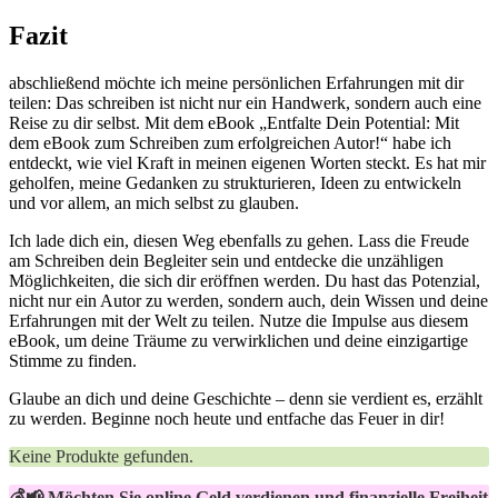
Fazit
abschließend⁣ möchte ich meine persönlichen Erfahrungen mit dir
teilen: Das schreiben ist‍ nicht nur ein Handwerk, sondern auch eine‌
Reise zu dir selbst. Mit dem eBook „Entfalte Dein Potential: Mit
dem⁣ eBook zum Schreiben zum erfolgreichen Autor!“ habe ich
entdeckt, wie viel Kraft in meinen ‌eigenen Worten steckt. Es hat mir
geholfen, meine Gedanken zu strukturieren, Ideen zu entwickeln
⁤und vor allem, an‍ mich selbst zu glauben.
Ich lade dich ein, diesen Weg ebenfalls zu gehen. Lass die ‍Freude
am Schreiben dein Begleiter sein und​ entdecke die unzähligen
Möglichkeiten, die sich dir eröffnen werden. Du hast das Potenzial,
nicht nur ein Autor zu werden, sondern auch, dein Wissen und deine
Erfahrungen mit der Welt zu teilen. Nutze die Impulse aus diesem ​
eBook, um deine Träume zu verwirklichen und deine einzigartige
Stimme zu finden.
Glaube an dich und deine Geschichte – denn sie verdient es, erzählt
zu ‍werden. Beginne noch heute und⁣ entfache das Feuer in dir!
Keine Produkte gefunden.
💰📢 Möchten Sie online Geld verdienen und finanzielle Freiheit