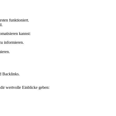
sten funktioniert.
l.
tomatisieren kannst:
u ⁣informieren.
ieren.
d Backlinks.
 dir wertvolle Einblicke geben: