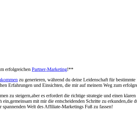
um erfolgreichen
Partner-Marketing
!**
Einkommen
zu generieren, während du deine Leidenschaft für⁣ bestimmte Pro
nlichen Erfahrungen‌ und Einsichten, die mir auf meinem ​Weg zum erfolgre
n zu steigern,aber ‌es erfordert die richtige ⁢strategie und einen klare
ich ein,gemeinsam mit mir⁤ die entscheidenden Schritte zu ‍erkunden,die 
er spannenden Welt des Affiliate-Marketings Fuß⁢ zu⁣ fassen!