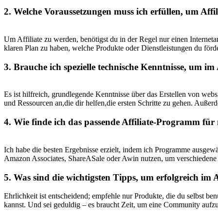
2. Welche Voraussetzungen muss ⁣ich erfüllen, um ⁣Affil
Um Affiliate zu werden, benötigst ​du in der Regel nur einen⁤ Internet
klaren Plan zu haben, welche ‍Produkte oder ⁣Dienstleistungen du förde
3. Brauche ‍ich spezielle​ technische Kenntnisse, um im 
Es ist ⁤hilfreich, grundlegende Kenntnisse über das ‍Erstellen ​von we
und⁣ Ressourcen an,die dir ⁣helfen,die ​ersten Schritte zu gehen. Außerd
4. Wie⁢ finde ich ‍das passende Affiliate-Programm für
Ich ⁢habe die‍ besten Ergebnisse erzielt,​ indem ich Programme ausgewähl
Amazon Associates, ⁤ShareASale oder Awin nutzen, um ⁣verschiedene Pr
5. Was sind die wichtigsten Tipps, um erfolgreich im ‌A
Ehrlichkeit ist entscheidend; ⁣empfehle nur Produkte, die du selbst​ benu
kannst.⁤ Und sei geduldig – es‍ braucht Zeit, um eine‍ Community aufzu