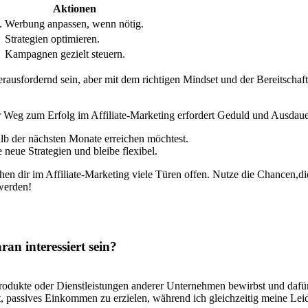
Aktionen
.
Werbung anpassen,⁣ wenn​ nötig.
Strategien ⁢optimieren.
Kampagnen gezielt⁤ steuern.
herausfordernd sein, aber⁢ mit dem richtigen Mindset​ und der Bereitschaf
r Weg ‍zum⁢ Erfolg im ‌Affiliate-Marketing erfordert ⁣Geduld‌ und ⁣Ausdaue
alb der nächsten Monate erreichen ⁤möchtest.
 neue Strategien und bleibe flexibel.
hen dir im Affiliate-Marketing viele Türen offen. Nutze⁢ die Chancen,die s
 werden!
ran interessiert sein?
⁢Produkte oder Dienstleistungen anderer Unternehmen⁢ bewirbst und dafür 
t,⁢ passives Einkommen⁤ zu erzielen, ⁤während ich gleichzeitig ⁤meine Lei