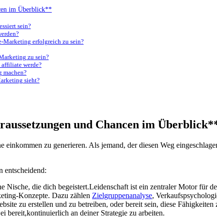
ncen im Überblick**
essiert sein?
⁤werden?
e-Marketing ⁢erfolgreich ‍zu sein?
-Marketing ​zu sein?
h affiliate ‌werde?
ing machen?
Marketing sieht?
: Voraussetzungen und Chancen im Überblick*
ine ⁤einkommen ‌zu generieren. ‍Als⁤ jemand, der diesen Weg eingeschlag
en⁣ entscheidend:
 ‌Nische,⁤ die‍ dich begeistert.Leidenschaft ist ein zentraler Motor für de
keting-Konzepte. Dazu zählen‍
Zielgruppenanalyse
, Verkaufspsychologi
bsite zu erstellen und ‍zu betreiben, oder ⁣bereit sein, diese Fähigkeiten z
ei‍ bereit,kontinuierlich an deiner Strategie zu arbeiten.