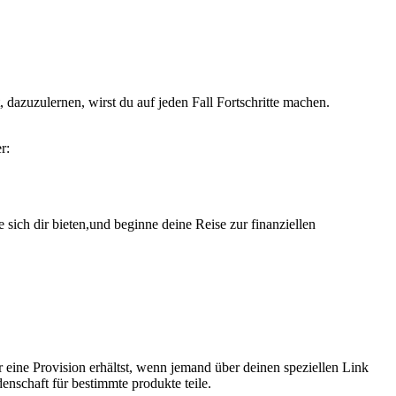
t, dazuzulernen, wirst du auf jeden Fall⁣ Fortschritte machen.
r:
ich⁢ dir ‌bieten,und beginne deine ⁣Reise⁢ zur ⁣finanziellen
⁢eine ​Provision erhältst, wenn ⁣jemand über deinen‍ speziellen Link
denschaft für⁤ bestimmte produkte teile.