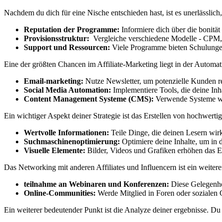
Nachdem ​du dich⁣ für eine Nische entschieden hast, ist es unerlässlich,
Reputation der ⁢Programme:
Informiere dich über⁤ die bonität
Provisionsstruktur:
⁣ Vergleiche verschiedene ⁢Modelle -⁣ CPM,
Support und Ressourcen:
Viele​ Programme bieten Schulungen
Eine ⁢der größten ⁢Chancen im Affiliate-Marketing‍ liegt in ​der Autom
Email-marketing:
Nutze‍ Newsletter, um potenzielle Kunden rege
Social Media Automation:
Implementiere Tools, die deine Inh
Content‍ Management Systeme⁣ (CMS):
Verwende Systeme wie⁢
Ein wichtiger Aspekt deiner Strategie ⁤ist das⁤ Erstellen ⁤von hochwerti
Wertvolle⁤ Informationen:
Teile ​Dinge, die‍ deinen Lesern wirk
Suchmaschinenoptimierung:
Optimiere​ deine⁣ Inhalte, um in
Visuelle Elemente:
Bilder, Videos und Grafiken erhöhen das 
Das Networking mit anderen Affiliates und Influencern ist ein weitere
teilnahme an Webinaren ​und Konferenzen:
Diese‍ Gelegenhe
Online-Communities:
Werde ​Mitglied in ⁤Foren oder‍ sozialen 
Ein weiterer bedeutender Punkt ist die Analyze deiner⁣ ergebnisse. Du 