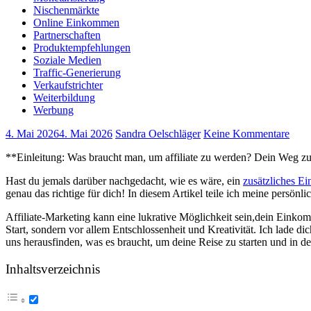
Nischenmärkte
Online Einkommen
Partnerschaften
Produktempfehlungen
Soziale Medien
Traffic-Generierung
Verkaufstrichter
Weiterbildung
Werbung
4. Mai 2026
4. Mai 2026
Sandra Oelschläger
Keine Kommentare
**Einleitung: Was braucht man, ​um affiliate zu‌ werden? Dein Weg z
Hast du jemals darüber nachgedacht, wie es wäre, ⁢ein
zusätzliches 
⁢genau⁣ das richtige​ für​ dich! In diesem Artikel teile ich meine persö
Affiliate-Marketing kann eine lukrative Möglichkeit⁤ sein,dein Einkomme
Start, sondern vor allem Entschlossenheit und ⁢Kreativität. Ich lade d
uns herausfinden, was ‌es braucht, um ‌deine Reise zu‍ starten und in d
Inhaltsverzeichnis