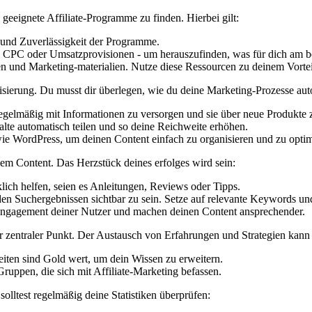
 ‌geeignete Affiliate-Programme zu finden.⁤ Hierbei gilt:
 und ⁣Zuverlässigkeit ⁤der Programme.
 ‍CPC oder ⁣Umsatzprovisionen -‌ um herauszufinden, was für dich ⁢am be
 und Marketing-materialien. Nutze diese Ressourcen zu deinem Vortei
atisierung.​ Du‌ musst dir überlegen, wie du deine Marketing-Prozesse au
lmäßig mit Informationen‌ zu​ versorgen​ und sie ⁢über⁣ neue Produkte‌ z
alte automatisch teilen und so deine Reichweite erhöhen.
 WordPress, um deinen Content einfach zu organisieren‌ und zu ‌optim
gem Content. Das⁤ Herzstück ⁤deines‌ erfolges ⁤wird sein:
lich helfen,‌ seien​ es Anleitungen,⁢ Reviews oder Tipps.
 den Suchergebnissen sichtbar zu sein. Setze‌ auf relevante Keywords un
Engagement ​deiner Nutzer und machen deinen Content ansprechender.
r zentraler Punkt. Der Austausch von Erfahrungen und ‍Strategien⁣ kann​
iten sind Gold wert, um⁢ dein ⁣Wissen zu erweitern.
‍Gruppen, die sich mit Affiliate-Marketing befassen.
solltest regelmäßig deine Statistiken überprüfen: