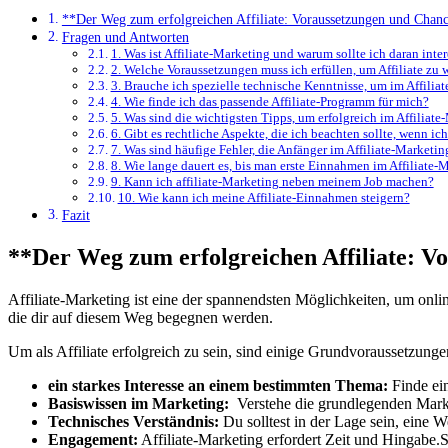
**Der ⁤Weg​ zum ⁢erfolgreichen ‍Affiliate: Voraussetzungen und Cha
Fragen und Antworten
1. Was ist Affiliate-Marketing und⁣ warum sollte⁤ ich daran inter
2. Welche Voraussetzungen muss ⁣ich erfüllen, um ⁣Affiliate zu 
3. Brauche ‍ich spezielle​ technische Kenntnisse, um im Affiliat
4. Wie⁢ finde ich ‍das passende Affiliate-Programm für mich?
5. Was sind die wichtigsten Tipps, um erfolgreich im ‌Affiliate
6.⁢ Gibt es ​rechtliche Aspekte,​ die ⁢ich‌ beachten sollte, ⁢wenn‌ ic
7. Was sind ‌häufige ⁣Fehler, die Anfänger im Affiliate-Market
8. Wie lange ⁢dauert es,⁤ bis man erste Einnahmen im Affiliate-
9. Kann ich affiliate-Marketing neben meinem Job machen?
10. Wie kann ich meine Affiliate-Einnahmen steigern?
Fazit
**Der ⁤Weg​ zum ⁢erfolgreichen ‍Affiliate
Affiliate-Marketing ist eine der spannendsten Möglichkeiten,⁣ um onl
die dir auf diesem Weg begegnen werden.
Um als ⁤Affiliate erfolgreich⁢ zu ‍sein, ⁢sind einige⁢ Grundvoraussetzung
ein starkes ‍Interesse an einem bestimmten ⁢Thema:
Finde eine
Basiswissen im‍ Marketing:
‍ Verstehe die grundlegenden Mar
Technisches Verständnis:
Du solltest in‌ der Lage sein, eine We
Engagement:
‌Affiliate-Marketing erfordert‍ Zeit ⁤und Hingabe.S