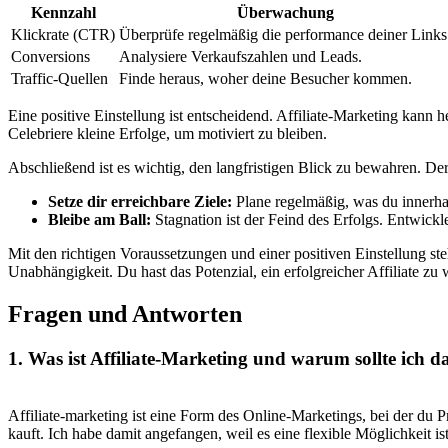
Kennzahl
Überwachung
Klickrate (CTR)
Überprüfe regelmäßig ​die performance deiner ⁤Links
Conversions
Analysiere Verkaufszahlen und Leads.
Traffic-Quellen
Finde heraus, woher deine Besucher kommen.
Eine ⁣positive Einstellung​ ist entscheidend. Affiliate-Marketing kann⁢ 
Celebriere kleine ​Erfolge, um⁣ motiviert zu⁢ bleiben.
Abschließend ist es wichtig, ‌den ​langfristigen Blick‍ zu bewahren. De
Setze dir‍ erreichbare⁤ Ziele:
⁤Plane ⁣regelmäßig, was du‍ innerh
Bleibe am Ball:
Stagnation ist der Feind des Erfolgs. Entwickle
Mit den richtigen Voraussetzungen und‍ einer​ positiven‍ Einstellung ste
Unabhängigkeit. Du hast‍ das Potenzial, ein erfolgreicher Affiliate zu
Fragen und Antworten
1. Was ist Affiliate-Marketing und⁣ warum sollte⁤ ich da
Affiliate-marketing ist eine Form des Online-Marketings, bei ‌der⁣ du 
kauft. Ich habe damit ⁤angefangen, weil es eine flexible Möglichkeit is