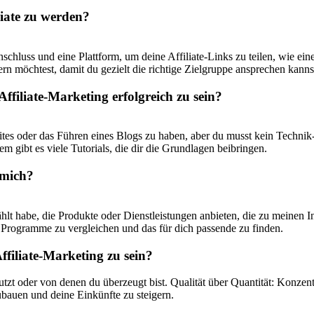
iate zu ⁤werden?
anschluss und eine Plattform, um deine ​Affiliate-Links zu teilen, wie 
rn möchtest, damit‍ du gezielt die⁢ richtige Zielgruppe ansprechen kanns
Affiliate-Marketing ⁢erfolgreich ‍zu sein?
bsites oder das Führen eines ‌Blogs zu haben, aber​ du ​musst ​kein Techn
em gibt es viele Tutorials, die dir ⁣die Grundlagen beibringen.
 mich?
t​ habe, die Produkte ⁢oder Dienstleistungen ⁢anbieten, die zu meinen ‌In
ogramme‍ zu vergleichen und​ das für dich⁣ passende​ zu⁢ finden.
ffiliate-Marketing ​zu sein?
tzt oder von ‌denen du ‌überzeugt bist. ‌Qualität über Quantität: ‍Konzentr
bauen und⁣ deine⁤ Einkünfte ‍zu steigern.