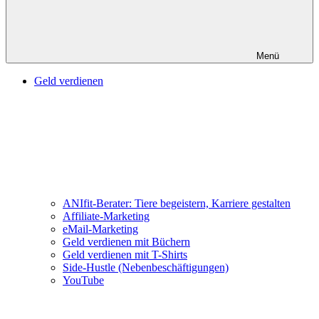
Menü
Geld verdienen
ANIfit-Berater: Tiere begeistern, Karriere gestalten
Affiliate-Marketing
eMail-Marketing
Geld verdienen mit Büchern
Geld verdienen mit T-Shirts
Side-Hustle (Nebenbeschäftigungen)
YouTube