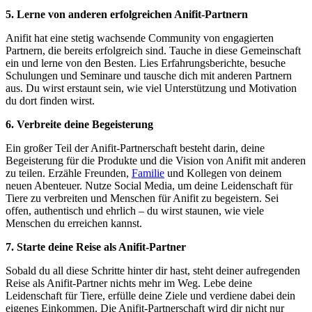
5. Lerne von anderen⁢ erfolgreichen Anifit-Partnern
Anifit ⁢hat eine⁣ stetig wachsende Community von ‍engagierten
Partnern,​ die bereits erfolgreich sind. Tauche ⁣in diese Gemeinschaft
ein und lerne von den Besten. ⁣Lies Erfahrungsberichte, besuche
⁢Schulungen und Seminare und ​tausche dich mit anderen Partnern
aus. Du wirst erstaunt sein, wie viel Unterstützung ⁢und ⁤Motivation
du dort‌ finden wirst.
6. Verbreite deine Begeisterung
Ein großer ⁣Teil⁤ der Anifit-Partnerschaft besteht ⁣darin, deine
Begeisterung für​ die Produkte und die Vision ⁢von Anifit‍ mit anderen
zu teilen. Erzähle ‌Freunden,
Familie
und Kollegen ⁣von deinem
neuen Abenteuer. ‌Nutze‌ Social Media, um deine Leidenschaft für
Tiere zu verbreiten und Menschen ‌für Anifit zu begeistern. Sei
offen, authentisch⁣ und ehrlich‍ – du ⁤wirst staunen, ⁤wie ‍viele
‌Menschen du erreichen⁤ kannst.
7.⁣ Starte⁤ deine Reise als Anifit-Partner
Sobald ‌du all​ diese Schritte hinter dir hast, steht deiner aufregenden
Reise⁤ als Anifit-Partner nichts mehr‍ im Weg. Lebe ​deine
Leidenschaft⁢ für⁤ Tiere, erfülle‍ deine Ziele ​und verdiene dabei ‍dein
eigenes Einkommen. Die Anifit-Partnerschaft wird⁣ dir nicht nur