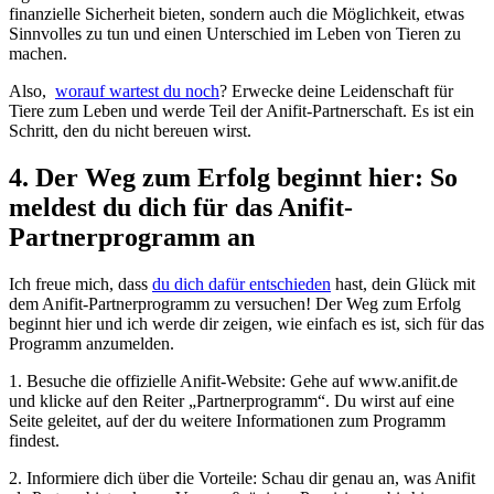
⁣finanzielle ⁤Sicherheit bieten, sondern auch ​die Möglichkeit, etwas​
Sinnvolles zu tun⁣ und einen Unterschied im Leben ​von Tieren ⁤zu
machen.
Also, ⁤
worauf wartest du noch
? Erwecke deine Leidenschaft ​für
‌Tiere zum Leben und werde Teil ​der Anifit-Partnerschaft. ‌Es ist ein
Schritt, ⁤den du nicht bereuen wirst.
4.‌ Der Weg zum Erfolg beginnt hier: So
‌meldest du⁤ dich für das Anifit-
Partnerprogramm an
Ich freue mich, dass
du dich ​dafür ⁣entschieden
hast, dein Glück mit
‍dem Anifit-Partnerprogramm⁣ zu versuchen! Der Weg ⁤zum Erfolg
beginnt hier und ‍ich ⁤werde⁢ dir⁢ zeigen, wie⁤ einfach es ist, sich für das
⁤Programm anzumelden.
1. Besuche die⁢ offizielle Anifit-Website:⁤ Gehe auf⁢ www.anifit.de
und klicke auf den ⁤Reiter „Partnerprogramm“.⁣ Du ‌wirst auf eine
Seite geleitet, auf der du ‍weitere Informationen zum Programm
findest.
2. Informiere dich über die‍ Vorteile:‌ Schau dir genau an,⁢ was Anifit