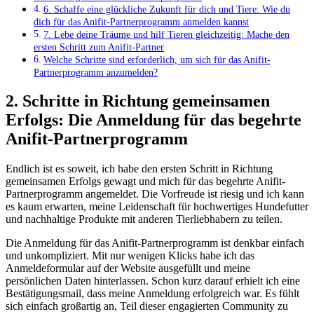
6. Schaffe eine glückliche Zukunft für dich‍ und Tiere: Wie du
dich für das Anifit-Partnerprogramm anmelden kannst
7. ‍Lebe deine‌ Träume ⁢und hilf⁢ Tieren ‌gleichzeitig: Mache den
ersten ‍Schritt⁣ zum Anifit-Partner
Welche Schritte sind erforderlich, um sich für das Anifit-
Partnerprogramm anzumelden?
2. Schritte in Richtung gemeinsamen
Erfolgs: Die Anmeldung ‌für ⁢das begehrte‌
Anifit-Partnerprogramm
Endlich ist es soweit, ⁣ich habe‍ den ersten Schritt‌ in ​Richtung
gemeinsamen Erfolgs gewagt und mich​ für das⁢ begehrte Anifit-
Partnerprogramm angemeldet. Die Vorfreude ist riesig⁤ und ich kann
es kaum erwarten, meine Leidenschaft für⁢ hochwertiges Hundefutter
und ‍nachhaltige Produkte mit anderen Tierliebhabern zu teilen.
Die Anmeldung‍ für das Anifit-Partnerprogramm ⁢ist denkbar einfach
und unkompliziert. Mit nur wenigen Klicks habe ich das
Anmeldeformular ⁣auf⁢ der Website ausgefüllt und ‍meine
persönlichen Daten hinterlassen. Schon kurz darauf erhielt ich ‍eine
Bestätigungsmail, dass meine Anmeldung erfolgreich war. Es fühlt
sich einfach großartig an, Teil dieser engagierten Community ​zu