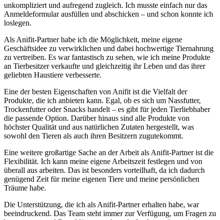
unkompliziert und aufregend zugleich. Ich‍ musste einfach ⁢nur das ​
Anmeldeformular ausfüllen und ‌abschicken – und schon konnte ich
loslegen.
Als Anifit-Partner habe ich‌ die Möglichkeit, meine eigene
Geschäftsidee zu verwirklichen und dabei hochwertige Tiernahrung
zu vertreiben.⁣ Es war fantastisch zu sehen, wie ‍ich meine Produkte
an ‍Tierbesitzer verkaufte und gleichzeitig ihr Leben und das ‍ihrer​
geliebten Haustiere verbesserte.
Eine der besten Eigenschaften‍ von‌ Anifit ist ⁢die⁣ Vielfalt der
Produkte, die⁤ ich anbieten kann. Egal,‍ ob es sich um ⁢Nassfutter,
Trockenfutter oder​ Snacks ⁣handelt – ​es gibt für jeden⁤ Tierliebhaber​
die passende‍ Option. Darüber hinaus sind ⁢alle⁢ Produkte von
höchster Qualität und⁤ aus natürlichen ‍Zutaten hergestellt, was
sowohl den Tieren als​ auch ihren Besitzern zugutekommt.
Eine⁣ weitere großartige Sache an der Arbeit als Anifit-Partner ist die
⁣Flexibilität. Ich ‍kann⁤ meine eigene Arbeitszeit festlegen‌ und ⁣von
überall aus arbeiten. ⁣Das ist besonders‌ vorteilhaft, da‍ ich dadurch​
genügend Zeit⁣ für meine eigenen Tiere und ‌meine persönlichen
Träume⁣ habe.
Die Unterstützung, ⁤die ich als Anifit-Partner ⁤erhalten habe, ‌war⁤
beeindruckend. Das Team ⁢steht ‍immer ⁢zur Verfügung, um Fragen zu