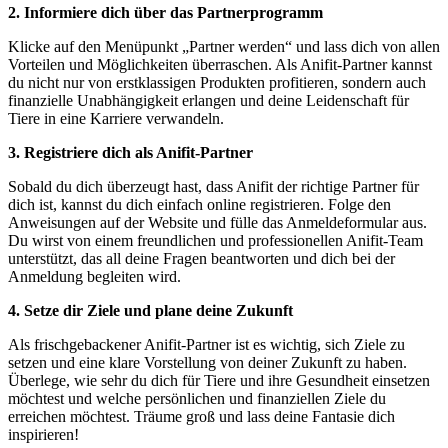
2. Informiere dich über ​das Partnerprogramm
Klicke auf den Menüpunkt „Partner werden“ und ⁤lass dich von allen
Vorteilen und Möglichkeiten überraschen. Als‌ Anifit-Partner kannst ​
du nicht nur ⁤von ‌erstklassigen Produkten profitieren, ⁣sondern auch⁤
finanzielle Unabhängigkeit erlangen ⁤und deine Leidenschaft für
Tiere in eine Karriere ⁢verwandeln.
3. ⁤Registriere dich als‍ Anifit-Partner
Sobald du ​dich‍ überzeugt ⁢hast, dass‍ Anifit⁤ der richtige Partner für
dich ist,⁢ kannst‌ du⁢ dich einfach online⁣ registrieren.‌ Folge den
Anweisungen⁢ auf der Website und fülle das Anmeldeformular aus.
Du wirst ⁣von​ einem freundlichen‌ und professionellen ⁤Anifit-Team
unterstützt,‌ das⁢ all deine Fragen beantworten⁤ und dich bei ‍der
Anmeldung begleiten wird.
4. Setze ⁣dir Ziele und plane⁤ deine Zukunft
Als frischgebackener Anifit-Partner ist es ⁣wichtig, sich Ziele zu
setzen und⁢ eine klare Vorstellung von ​deiner Zukunft zu‍ haben.
Überlege,⁤ wie⁢ sehr du dich für Tiere ⁣und ihre Gesundheit einsetzen
möchtest und welche persönlichen und finanziellen Ziele du
erreichen ⁤möchtest. ⁢Träume groß ‌und lass deine Fantasie dich
inspirieren!