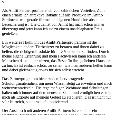
sein.
Als ⁢Anifit-Partner profitiere ⁢ich von zahlreichen Vorteilen. Zum
einen erhalte ich attraktive Rabatte auf‌ alle Produkte ⁤im Anifit-
Sortiment, ⁤was gerade für ‌meinen ‍eigenen⁢ Hund ⁣eine absolute
Bereicherung⁣ ist. Die Qualität von⁣ Anifit hat mich ‍schon ‍immer
überzeugt ​und jetzt kann ich sie zu einem unschlagbaren Preis
genießen.
Ein weiteres Highlight ‌des​ Anifit-Partnerprogramms ist die
Möglichkeit, andere ⁤Tierbesitzer zu beraten und ihnen dabei zu
⁣helfen, die richtigen Produkte für ihre ⁤Vierbeiner zu finden. Durch‌
meine eigene Erfahrung und‌ mein⁤ Fachwissen kann ich anderen
Menschen dabei unterstützen, ​das Beste für ihre geliebten Haustiere
‌zu tun. Es ist ‌einfach schön,‌ zu sehen, ‌wie man ‍anderen helfen kann
und dabei gleichzeitig etwas für sich selbst erreicht.
Das Partnerprogramm bietet zudem hervorragende
Schulungsmaterialien, um‌ mein ‍Wissen stetig zu erweitern und‍ mich
weiterzuentwickeln. Die ​regelmäßigen Webinare und Schulungen
halten mich immer ⁤auf dem neuesten‌ Stand und ermöglichen ⁤es mir,
mich als Experte auf meinem Gebiet zu etablieren. Das‍ ist nicht nur
sehr lehrreich,‍ sondern auch‌ motivierend.
Der Austausch mit anderen Anifit-Partnern‍ ist ebenfalls⁢ ein