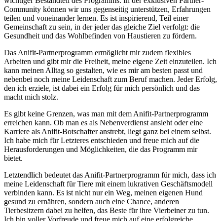
wichtiger​ Bestandteil des Programms. In ​der ⁢exklusiven Partner-
Community können wir uns gegenseitig⁣ unterstützen, Erfahrungen
teilen‍ und voneinander⁣ lernen. ⁢Es ist ⁣inspirierend, Teil einer
Gemeinschaft zu ‍sein, in der jeder ​das gleiche Ziel verfolgt:​ die
Gesundheit ​und das Wohlbefinden von⁢ Haustieren zu fördern.
Das Anifit-Partnerprogramm ermöglicht​ mir zudem⁢ flexibles‌
Arbeiten und ‍gibt mir ⁣die Freiheit, ​meine eigene Zeit ‍einzuteilen. Ich
‍kann ‌meinen Alltag so gestalten, wie es mir am besten passt und
nebenbei‌ noch meine Leidenschaft zum Beruf ​machen. Jeder Erfolg,
den ich erziele, ist⁣ dabei ​ein Erfolg​ für mich persönlich und das
macht‌ mich stolz.
Es gibt keine‌ Grenzen, was man mit dem Anifit-Partnerprogramm
erreichen ⁣kann. Ob ⁢man es als ⁣Nebenverdienst ‌ansieht oder‌ eine
Karriere als Anifit-Botschafter anstrebt,‍ liegt ganz bei‌ einem ⁢selbst.
Ich habe mich für Letzteres entschieden⁤ und⁣ freue⁤ mich ⁤auf die
Herausforderungen und Möglichkeiten, die‌ das Programm mir
bietet.
Letztendlich bedeutet das Anifit-Partnerprogramm für mich, dass ich
​meine Leidenschaft‌ für Tiere ⁢mit einem lukrativen Geschäftsmodell
verbinden kann.⁤ Es ist‍ nicht nur ein Weg, meinen eigenen Hund‌
gesund⁤ zu ernähren, sondern auch eine‍ Chance, anderen
⁤Tierbesitzern dabei zu helfen, das Beste für⁣ ihre Vierbeiner zu tun.
Ich bin voller Vorfreude und freue mich ​auf eine erfolgreiche​