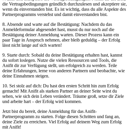
die Vertragsbedingungen gründlich durchzulesen und akzeptiere sie,
‌wenn du einverstanden bist. Es ist wichtig, dass ‌du​ alle Aspekte ⁣des
Partnerprogramms verstehst und damit einverstanden ⁣bist.
8. Absende ⁢und ‍warte auf die Bestätigung:‍ Nachdem du ​das
Anmeldeformular abgesendet hast, musst du nur ⁢noch ⁢auf die
Bestätigung deiner Anmeldung⁢ warten. Dieser Prozess‌ kann⁣ ein
paar Tage in Anspruch nehmen,​ aber bleib geduldig – ‌der Erfolg
lässt nicht lange ‌auf sich warten!
9. Starte durch: Sobald du deine Bestätigung erhalten ‍hast, kannst
du ‍sofort ⁤loslegen. Nutze⁢ die vielen Ressourcen und Tools, die
Anifit dir ‍zur Verfügung stellt,‍ um erfolgreich ‍zu ‌werden.⁤ Teile
‌deine Erfahrungen, ​lerne von⁢ anderen Partnern und beobachte, ‍wie
deine Einnahmen⁣ steigen.
10. Sei stolz auf dich: Du hast den ⁤ersten Schritt hin ‌zum Erfolg
gemacht! ⁣Mit Anifit als‌ starken Partner an deiner Seite wirst du
sehen, wie sich dein Leben verändert. Träume groß, setze dir Ziele
und⁣ arbeite‍ hart‍ – der Erfolg wird kommen.
Jetzt bist du bereit, deine Anmeldung für das Anifit-
Partnerprogramm zu starten. Folge diesen‍ Schritten und ⁣fang an,
deine Ziele⁢ zu‍ erreichen. Viel Erfolg ⁢auf ⁣deinem Weg zum​ Erfolg
mit Anifit!