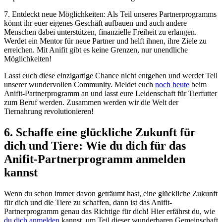
7. Entdeckt neue Möglichkeiten: Als Teil unseres Partnerprogramms⁢
könnt ihr euer eigenes⁤ Geschäft ⁤aufbauen​ und auch ​andere
Menschen dabei unterstützen,‌ finanzielle Freiheit zu erlangen.
Werdet ein Mentor⁢ für neue‌ Partner und helft⁤ ihnen, ihre​ Ziele zu
erreichen. Mit Anifit ​gibt es⁤ keine⁤ Grenzen, nur unendliche
‍Möglichkeiten!
Lasst euch diese einzigartige ‍Chance nicht entgehen​ und werdet Teil​
unserer wundervollen Community. Meldet euch
noch heute
beim
Anifit-Partnerprogramm an und ​lasst eure Leidenschaft für Tierfutter
zum Beruf werden. Zusammen werden wir die Welt der
Tiernahrung revolutionieren!
6. Schaffe eine glückliche Zukunft für
dich‍ und Tiere: Wie du dich für das
Anifit-Partnerprogramm anmelden
kannst
Wenn‍ du schon immer davon geträumt hast, eine glückliche Zukunft
für dich und die Tiere zu ⁢schaffen, dann ist das Anifit-
Partnerprogramm genau das Richtige‍ für dich! Hier erfährst​ du, wie
du dich⁣ anmelden
kannst,​ um Teil dieser wunderbaren Gemeinschaft