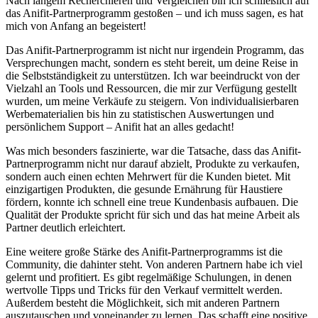
Nach langem Recherchieren ​und Vergleichen bin ‍ich schließlich auf
das Anifit-Partnerprogramm​ gestoßen – und⁢ ich ⁤muss ​sagen,⁢ es‍ hat
mich ⁢von​ Anfang an begeistert!
Das Anifit-Partnerprogramm ist nicht nur ⁣irgendein Programm, das‍
Versprechungen macht, sondern es steht bereit, um deine Reise‌ in
die ⁢Selbstständigkeit ⁤zu unterstützen.‌ Ich war beeindruckt⁣ von⁢ der
Vielzahl an Tools und Ressourcen,‍ die mir zur Verfügung gestellt
wurden, um meine⁣ Verkäufe zu steigern. Von⁢ individualisierbaren
Werbematerialien bis ⁤hin‍ zu statistischen Auswertungen und
persönlichem⁣ Support – Anifit hat an ‌alles gedacht!
Was​ mich besonders faszinierte, ‌war⁣ die Tatsache, dass das Anifit-
Partnerprogramm nicht nur ⁣darauf abzielt,⁢ Produkte zu verkaufen,
sondern auch einen echten Mehrwert für die⁣ Kunden bietet. Mit
einzigartigen Produkten, die gesunde ​Ernährung für ⁢Haustiere
fördern, konnte ich schnell eine ​treue ‍Kundenbasis aufbauen. Die
‍Qualität ⁢der Produkte spricht für sich und das hat meine Arbeit als⁢
Partner ‌deutlich erleichtert.
Eine weitere große Stärke des Anifit-Partnerprogramms ist die
Community, die dahinter steht. ‍Von anderen Partnern habe ich⁢ viel‌
gelernt und profitiert. Es gibt regelmäßige Schulungen, in denen
wertvolle Tipps ‍und Tricks für den ⁣Verkauf vermittelt werden.​
Außerdem besteht die ​Möglichkeit, sich mit anderen Partnern
auszutauschen und voneinander ‌zu lernen. Das ⁤schafft eine ⁢positive