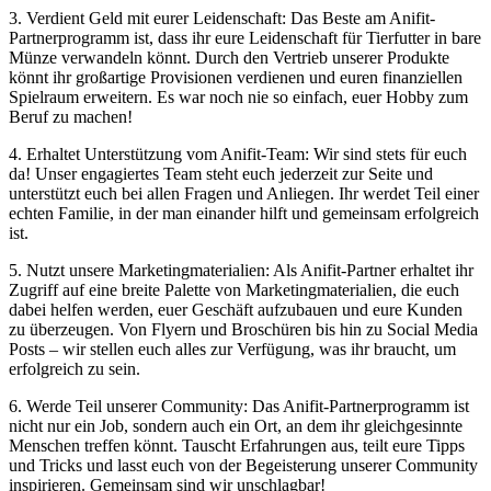
3. Verdient⁢ Geld mit ​eurer Leidenschaft: Das Beste am Anifit-
Partnerprogramm ist,​ dass ihr eure Leidenschaft für Tierfutter in​ bare
Münze ​verwandeln könnt. Durch​ den Vertrieb unserer Produkte
könnt ihr großartige Provisionen verdienen und euren‌ finanziellen​
Spielraum erweitern. Es war ⁣noch nie so einfach,⁤ euer Hobby zum
Beruf ​zu machen!
4.⁣ Erhaltet Unterstützung⁢ vom‌ Anifit-Team: ⁣Wir sind stets für euch
⁢da! Unser ‌engagiertes Team steht ⁢euch jederzeit zur Seite und
unterstützt euch ​bei allen Fragen und ‌Anliegen. ‍Ihr werdet Teil einer
echten Familie, in der ‌man‍ einander hilft und gemeinsam erfolgreich
​ist.
5. Nutzt unsere Marketingmaterialien: Als Anifit-Partner​ erhaltet ihr
Zugriff auf ⁣eine breite ⁢Palette von Marketingmaterialien, die ⁢euch
dabei helfen werden, euer Geschäft aufzubauen und eure ‌Kunden
⁢zu überzeugen.⁤ Von Flyern und Broschüren bis‌ hin zu‌ Social Media
⁢Posts – wir stellen ⁤euch alles⁣ zur ​Verfügung, was ⁤ihr braucht, um
erfolgreich zu⁢ sein.
6. Werde ‍Teil⁢ unserer ⁣Community: Das Anifit-Partnerprogramm ist
nicht nur ein Job, sondern auch ein Ort, an ⁢dem ihr⁢ gleichgesinnte
Menschen treffen könnt. Tauscht Erfahrungen ⁢aus, teilt eure Tipps
und Tricks​ und ⁣lasst euch von ⁢der Begeisterung⁤ unserer Community
inspirieren. Gemeinsam sind wir unschlagbar!