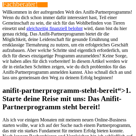
Fachberater!
Willkommen in der aufregenden Welt⁤ des⁤ Anifit-Partnerprogramms!
Wenn du ‌dich schon immer dafür interessiert⁣ hast, ⁤Teil einer⁤
Gemeinschaft‍ zu sein, die sich für das Wohlbefinden von Tieren
einsetzt und
gleichzeitig finanziell‌ belohnt
wird,​ dann bist du hier
‌genau​ richtig. Das Anifit-Partnerprogramm bietet dir die
Möglichkeit, deine Leidenschaft für gesunde Ernährung und
erstklassige Tiernahrung ⁤zu nutzen, um ⁢ein ‌erfolgreiches Geschäft
aufzubauen. Aber ​welche Schritte sind ‍eigentlich erforderlich, ⁣um⁢
dich für dieses⁢ einzigartige Programm anzumelden? Keine ⁢Sorge,
wir ⁢haben alles für dich vorbereitet! In diesem Artikel⁤ werden⁤ wir
⁤dir in einfachen Schritten⁣ zeigen, wie du dich problemlos für das
Anifit-Partnerprogramm anmelden‍ kannst. Also schnall dich an⁤ und
lass uns ‍gemeinsam den⁤ Weg zu deinem Erfolg beginnen!
anifit-partnerprogramm-steht-bereit“>1.⁣
Starte‍ deine Reise mit uns: ⁣Das Anifit-
Partnerprogramm steht​ bereit!
Als ich vor einigen‍ Monaten mit meinem ‌neuen Online-Business
starten wollte, war ich auf der Suche nach einem Partnerprogramm,
das mir ein starkes Fundament für meinen ​Erfolg bieten⁢ konnte.