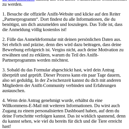
zu‌ werden.
1. ‍Besuche die offizielle Anifit-Website und klicke auf den⁣ Reiter
„Partnerprogramm“.⁣ Dort findest⁢ du ⁢alle Informationen,‍ die du​
benötigst, ⁤um dich anzumelden⁤ und loszulegen. Das Tolle ist, ⁢dass
die Anmeldung völlig kostenlos ist!
2. Fülle das Anmeldeformular⁤ mit⁣ deinen persönlichen Daten aus.‍
Sei ehrlich ‍und präzise, denn ⁢dies‌ wird dazu beitragen, dass ‍deine⁣
Bewerbung erfolgreich ist. Vergiss ​nicht, auch ‍deine Motivation‌ zu
‍erwähnen und ⁤zu erklären, ⁤warum du Teil ⁢des ‍Anifit-
Partnerprogramms werden ‍möchtest.
3. Sobald du das Formular ‍abgeschickt ⁣hast, wird dein Antrag
überprüft und geprüft. Dieser Prozess kann ein paar Tage dauern,⁢
also sei geduldig. In der Zwischenzeit kannst du dich ​mit ‌anderen
Mitgliedern der Anifit-Community verbinden und Erfahrungen⁣
austauschen.
4. Wenn dein Antrag genehmigt wurde, erhältst du eine
Willkommens-E-Mail mit⁢ weiteren Informationen. Du wirst ​auch
⁢Zugang zu einem personalisierten Dashboard ⁤haben, auf dem du
⁤deine Fortschritte verfolgen kannst. Das ⁣ist ⁤wirklich ⁣spannend, ⁢denn‍
du kannst sehen, ​wie viel du bereits ⁢für dich und die Tiere ​erreicht
hast!