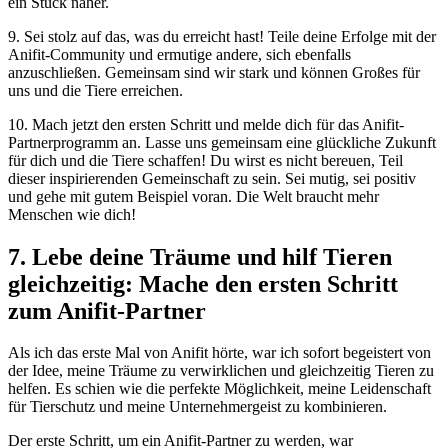
ein Stück⁢ näher.
9. Sei stolz auf das, ‌was du erreicht‍ hast! Teile⁣ deine Erfolge⁤ mit der
Anifit-Community ⁣und‌ ermutige andere, sich ebenfalls
anzuschließen. Gemeinsam sind wir stark ⁣und⁢ können Großes⁤ für⁢
uns ‍und die Tiere erreichen.
10. Mach jetzt den ersten Schritt‌ und melde dich für das Anifit-
Partnerprogramm an. Lasse ​uns gemeinsam eine glückliche Zukunft
für dich und die Tiere schaffen! Du⁤ wirst ⁣es nicht bereuen, Teil
dieser⁣ inspirierenden Gemeinschaft zu sein. Sei mutig, sei positiv
und gehe ‍mit gutem⁣ Beispiel ​voran. Die Welt braucht mehr
Menschen wie dich!
7. ‍Lebe deine‌ Träume ⁢und hilf⁢ Tieren
‌gleichzeitig: Mache den ersten ‍Schritt⁣
zum Anifit-Partner
Als⁢ ich das erste Mal​ von ⁢Anifit‌ hörte,⁤ war ich sofort begeistert ‍von
der ⁢Idee, meine Träume zu ⁣verwirklichen und gleichzeitig Tieren zu
helfen. Es schien wie die perfekte Möglichkeit,‌ meine Leidenschaft
für Tierschutz und meine Unternehmergeist zu‌ kombinieren.
Der erste Schritt, um ein Anifit-Partner zu⁣ werden, ⁣war ​