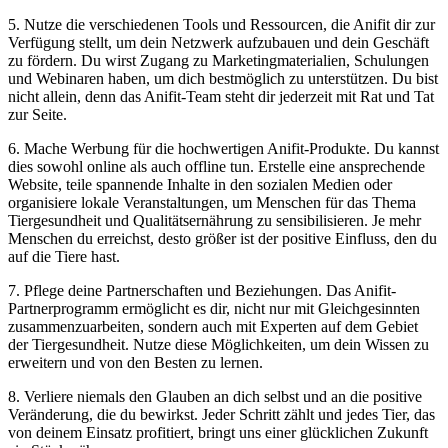
5. Nutze die verschiedenen Tools⁢ und Ressourcen, die ⁤Anifit dir zur
Verfügung ⁢stellt, ⁣um dein Netzwerk aufzubauen und ⁣dein Geschäft
zu fördern. Du wirst Zugang zu ⁤Marketingmaterialien, Schulungen‍
und Webinaren haben, um dich ​bestmöglich zu unterstützen. Du⁤ bist
nicht ⁢allein, ⁢denn das Anifit-Team steht dir jederzeit‍ mit Rat⁤ und ⁢Tat
zur Seite.
6. Mache Werbung für die⁢ hochwertigen ‌Anifit-Produkte. ⁣Du kannst
dies sowohl online als⁤ auch offline​ tun. Erstelle eine ansprechende ​
Website, ⁤teile spannende ⁢Inhalte in den sozialen Medien ⁤oder
organisiere‍ lokale ‍Veranstaltungen, ⁣um Menschen für das Thema‍
Tiergesundheit und Qualitätsernährung zu sensibilisieren. Je mehr
Menschen du erreichst, ⁤desto größer ist der positive Einfluss, ​den du
auf​ die Tiere hast.
7. ⁢Pflege deine Partnerschaften und⁣ Beziehungen. Das Anifit-
Partnerprogramm ermöglicht es dir, nicht nur mit Gleichgesinnten
zusammenzuarbeiten, sondern auch​ mit Experten auf dem ⁢Gebiet
der Tiergesundheit. Nutze diese ‍Möglichkeiten, um‍ dein ‌Wissen zu
‍erweitern​ und von den ⁤Besten zu ⁣lernen.
8. Verliere niemals den Glauben⁢ an dich selbst und ‌an die positive
Veränderung, die du bewirkst. Jeder Schritt zählt und jedes Tier, das
von ‍deinem Einsatz profitiert, bringt uns⁢ einer‍ glücklichen Zukunft