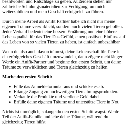
​beantworten und Ratschläge zu geben. Außerdem stehen mir
‌zahlreiche ⁤Schulungsmaterialien zur Verfügung, um mich ​
weiterzubilden und ⁢mein Geschäft‍ erfolgreich zu führen.
Durch meine Arbeit als Anifit-Partner habe ich nicht nur meine
‌eigenen Träume verwirklicht, sondern auch vielen Tieren geholfen.
Jeder Verkauf bedeutet eine bessere‍ Ernährung und‍ eine⁤ höhere
Lebensqualität für das Tier. Das Gefühl, einen⁢ positiven Einfluss ⁢auf
⁢das ⁢Leben​ von so ⁢vielen Tieren zu ⁤haben, ist einfach unbezahlbar.
Wenn‌ du also auch davon träumst, deine ⁤Leidenschaft für Tiere in
ein ‌erfolgreiches Geschäft⁣ umzuwandeln,⁢ dann zögere ‌nicht länger.‌
Werde ein Anifit-Partner und beginne den ersten ‌Schritt, ‍um deine
Träume zu verwirklichen und Tieren ‌gleichzeitig ‍zu helfen.
Mache den ⁣ersten Schritt:
Fülle⁣ das Anmeldeformular aus und schicke⁤ es‌ ab.
Erlange ​Zugang zu hochwertigen ‌Tiernahrungsprodukten.
Verkaufe​ die Produkte ‌und verdiene Geld ‌dabei.
Erfülle deine eigenen⁤ Träume⁣ und unterstütze Tiere in Not.
Nichts ist unmöglich, solange du den ersten Schritt wagst. Werde‍
Teil ⁣der Anifit-Familie und lebe deine⁢ Träume, während du
gleichzeitig⁣ Tieren hilfst.