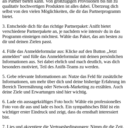
als Partner‍ bieten⁤ kann. Von​ großzügigen ‍Provisionen bis ‌hin zu
qualitativ hochwertigen Produkten ⁤ist alles ‍dabei. Überzeug ​dich
selbst von den vielen Möglichkeiten, die⁤ dir das Partnerprogramm
bietet.
3.⁢ Entscheide dich für⁤ das richtige Partnerpaket: Anifit bietet
verschiedene Partnerpakete ‌an, je nachdem wie intensiv​ du in das
Programm ‌einsteigen möchtest. Wähle das Paket, das ⁢am besten zu
dir und deinen Zielen ⁢passt. ⁢
4. ⁤Fülle das ​Anmeldeformular ‍aus: Klicke auf ⁤den Button „Jetzt⁣
anmelden“⁤ und fülle das Anmeldeformular mit deinen persönlichen
Informationen aus. ​Sei dabei ehrlich und mach deutlich,‍ was dich
‍besonders motiviert, Teil des ​Anifit-Teams zu werden.
5. Gebe relevante Informationen an: Nutze das Feld ⁢für zusätzliche​
Informationen, um ⁢mehr über dich und deine bisherige Erfahrung im​
Bereich Tierernährung‍ oder Network-Marketing‍ zu ​erzählen. Auch
deine Ziele und Erwartungen sind hier wichtig.
6. ⁢Lade ein aussagekräftiges Foto hoch: Wähle ein professionelles
Foto‍ von dir aus und lade es hoch. Ein‍ sympathisches Bild⁢ ist ein
wichtiger erster Eindruck und zeigt, dass ⁣du ⁤ernsthaft interessiert
bist.
7.⁣ Lies und akzeptiere ‌die Vertragsbedingungen: Nimm dir die Zeit,‍