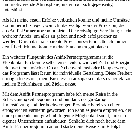
und motivierende Atmosphäre, in der man sich gegenseitig
unterstützt.
Als ich meine ersten ⁢Erfolge verbuchen ⁤konnte und‍ meine Umsätze
kontinuierlich stiegen, war ich überwältigt⁣ von ⁤der Provision, die
das ​Anifit-Partnerprogramm bietet.⁤ Die⁤ großzügige ​Vergütung ​ist ein‍
weiterer Anreiz, um alles zu‌ geben und ​noch⁣ erfolgreicher zu
werden. Durch das ⁢transparente Provisionssystem hatte ich immer
den ⁤Überblick ⁢und konnte meine Einnahmen gut planen.
Ein‍ weiterer ⁢Pluspunkt des Anifit-Partnerprogramms ist die
Flexibilität. Ich konnte ⁤selbst entscheiden, wie viel Zeit und Energie
⁤ich investieren möchte. Ob als ⁢Nebenverdienst​ oder Haupterwerb,
das Programm lässt Raum für individuelle Gestaltung.⁢ Diese Freiheit
ermöglichte es mir, mein ‍Business‍ so anzupassen,⁤ dass​ es⁣ perfekt zu
meinen ⁢Bedürfnissen und Zielen ‌passte.
Mit dem Anifit-Partnerprogramm habe ⁣ich⁣ meine Reise in die
Selbstständigkeit‍ begonnen und bin dank der großartigen
Unterstützung und der hochwertigen Produkte bereits ‍zu einer
⁣erfolgreichen Partnerin geworden. Ich kann es‌ jedem empfehlen, der‍
eine spannende und gewinnbringende Möglichkeit ​sucht, um sein
⁣eigenes‌ Unternehmen aufzubauen. Schließe dich ⁢noch⁤ heute ⁤dem
‌Anifit-Partnerprogramm⁣ an⁤ und starte deine Reise zum Erfolg!