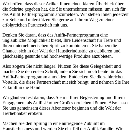
Wir hoffen, dass dieser Artikel Ihnen⁢ einen klaren ‍Überblick über
die ‌Schritte ‍gegeben‍ hat, die ⁢Sie unternehmen⁤ müssen, um sich für
das Anifit-Partnerprogramm anzumelden. Wir stehen Ihnen jederzeit
zur‍ Seite ​und unterstützen Sie​ gerne auf Ihrem​ Weg‌ zu einer
erfolgreichen Partnerschaft mit ⁢uns.
Denken Sie⁤ daran,⁢ dass⁤ das Anifit-Partnerprogramm ⁣eine
unglaubliche Möglichkeit bietet,​ Ihre​ Leidenschaft für Tiere und‌
Ihren⁣ unternehmerischen​ Spirit zu kombinieren. ​Sie haben die
Chance, sich in der ⁤Welt der ⁤Haustierindustrie ​zu etablieren und
gleichzeitig ‍gesunde und hochwertige⁣ Produkte⁤ anzubieten.
Also ​zögern Sie nicht länger! Nutzen‍ Sie⁤ diese Gelegenheit und
⁢machen Sie den ersten Schritt, indem Sie sich ⁢noch‌ heute für das
⁤Anifit-Partnerprogramm ⁢anmelden. Entdecken Sie die zahlreichen
Vorteile, die diese Partnerschaft mit ⁢sich bringt, und nehmen Sie Ihre
Zukunft ‍in die Hand.
Wir glauben⁤ fest daran, dass ⁢Sie mit Ihrer Begeisterung und Ihrem
Engagement als Anifit-Partner Großes erreichen können. Also lassen⁣
Sie uns ​gemeinsam dieses Abenteuer beginnen und die Welt⁤ der
Tierliebhaber⁣ erobern!
Machen Sie den Sprung in eine aufregende Zukunft im
Haustierbusiness​ und werden⁤ Sie ein ‌Teil der Anifit-Familie. Wir