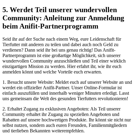
5. Werdet Teil unserer wundervollen
Community: Anleitung zur Anmeldung
beim Anifit-Partnerprogramm
Seid ihr auf der Suche nach einem Weg, eure ‍Leidenschaft für
⁢Tierfutter‍ mit anderen zu teilen⁣ und⁢ dabei auch noch Geld zu
‍verdienen?​ Dann seid ihr bei uns genau richtig! Das Anifit-
Partnerprogramm ⁣ist eine großartige Möglichkeit,‍ sich unserer
wundervollen Community‍ anzuschließen und Teil einer wirklich
einzigartigen Mission zu werden.⁣ Hier erfahrt ihr, wie ihr euch‍
anmelden ⁢könnt und ⁢welche Vorteile euch erwarten.
1. ​Besucht unsere Website: Meldet ⁤euch auf unserer Website an und‍
werdet ein ​offizieller Anifit-Partner.​ Unser​ Online-Formular⁣ ist
einfach‍ auszufüllen und innerhalb weniger Minuten erledigt. ​Lasst
uns gemeinsam ⁤die Welt des gesunden Tierfutters revolutionieren!
2. Erhaltet Zugang zu exklusiven ​Angeboten: Als ⁤Teil unserer
Community erhaltet ihr⁣ Zugang⁣ zu speziellen Angeboten⁣ und
Rabatten auf unsere hochwertigen Produkte. ‍Ihr​ könnt sie nicht nur
‍selbst ‍nutzen, sondern ‌auch euren Freunden, Familienmitgliedern
und tierlieben ​Bekannten ‍weiterempfehlen.