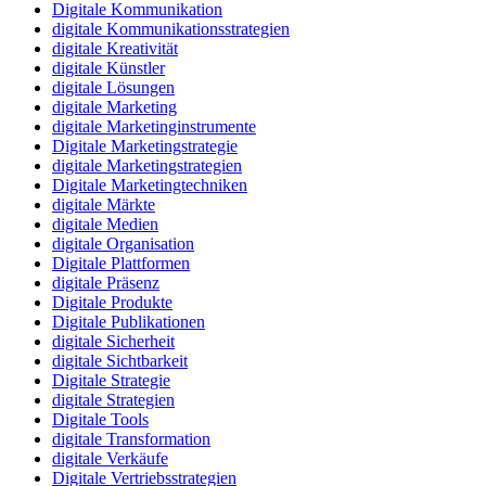
Digitale Kommunikation
digitale Kommunikationsstrategien
digitale Kreativität
digitale Künstler
digitale Lösungen
digitale Marketing
digitale Marketinginstrumente
Digitale Marketingstrategie
digitale Marketingstrategien
Digitale Marketingtechniken
digitale Märkte
digitale Medien
digitale Organisation
Digitale Plattformen
digitale Präsenz
Digitale Produkte
Digitale Publikationen
digitale Sicherheit
digitale Sichtbarkeit
Digitale Strategie
digitale Strategien
Digitale Tools
digitale Transformation
digitale Verkäufe
Digitale Vertriebsstrategien