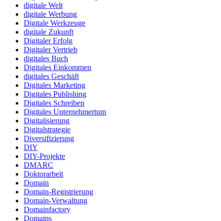
digitale Welt
digitale Werbung
Digitale Werkzeuge
digitale Zukunft
Digitaler Erfolg
Digitaler Vertrieb
digitales Buch
Digitales Einkommen
digitales Geschäft
Digitales Marketing
Digitales Publishing
Digitales Schreiben
Digitales Unternehmertum
Digitalisierung
Digitalstrategie
Diversifizierung
DIY
DIY-Projekte
DMARC
Doktorarbeit
Domain
Domain-Registrierung
Domain-Verwaltung
Domainfactory
Domains