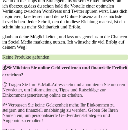
Wenn du die Tipps und ‌Strategien aus diesem Artikel umsetzt,bin
ich ⁤überzeugt,dass ⁤du schon bald die Vorteile einer optimalen
Verlinkung zwischen ​WordPress und Twitter spüren wirst. ‍Lass dich
inspirieren,⁤ kreativ sein und deine Online-Präsenz ⁤auf das ‍nächste
⁣Level heben. Jeder Schritt, den du in diese⁢ Richtung⁤ machst, ist ein
schritt hin zu mehr Sichtbarkeit und​ Erfolg.⁣
glaub an deine Möglichkeiten,​ und lass uns ​gemeinsam die Chancen​
im Social ‍Media marketing nutzen. Ich wünsche dir⁤ viel Erfolg ⁣auf
deinem Weg!
Keine Produkte gefunden.
💰📢 Möchten Sie online Geld verdienen und finanzielle Freiheit
erreichen?
🤔 Tragen Sie Ihre E-Mail-Adresse ein und abonnieren Sie unseren
Newsletter, um Informationen, Tipps und Ratschläge zur
Einkommensgenerierung online zu erhalten.
💸 Verpassen Sie keine Gelegenheit mehr, Ihr Einkommen zu
steigern und finanziell unabhängig zu werden. Geben Sie Ihren
Namen ein, um personalisierte Geldverdienststrategien und
Angebote zu erhalten!