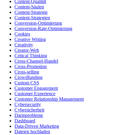
Content-Qualität
Content-Säulen
Content-Strategie
Content-Strategien
Conversion-Optimierung
Conversion-Rate-Optimierung
Cookies
Creative Writing
Creativity
Creator-Welt
Critical Thinking
Cross-Channel-Handel
Cross-Promotion
Cross-selling
Crowdfunding
Custom CSS
Customer Engagement
Customer Experience
Customer Relationship Management
Cybersecurity
Cybersicherheit
Darmprobleme
Dashboard
Data-Driven Marketing
Dateien hochladen