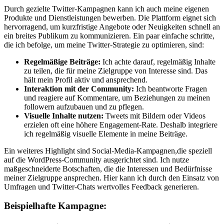
Durch​ gezielte Twitter-Kampagnen kann ich‌ auch meine eigenen
Produkte und ‍Dienstleistungen​ bewerben. Die Plattform eignet sich‍
hervorragend, um kurzfristige Angebote ⁤oder Neuigkeiten ​schnell an
ein breites Publikum zu kommunizieren. Ein paar einfache schritte,​
die ich befolge, um meine ⁣Twitter-Strategie zu optimieren, sind:
Regelmäßige Beiträge:
Ich ‍achte ‌darauf,‍ regelmäßig Inhalte​
zu teilen, die ⁤für meine Zielgruppe von Interesse‌ sind. ⁣Das
hält mein Profil aktiv und ansprechend.
Interaktion mit der Community:
Ich⁢ beantworte Fragen
und reagiere auf Kommentare, um Beziehungen ⁤zu ⁤meinen
followern aufzubauen und zu ⁣pflegen.
Visuelle Inhalte nutzen:
Tweets mit Bildern oder Videos ​
erzielen oft eine höhere Engagement-Rate.​ Deshalb integriere
ich regelmäßig visuelle Elemente in meine Beiträge.
Ein weiteres Highlight sind Social-Media-Kampagnen,die speziell‍
auf ⁣die WordPress-Community ausgerichtet sind.‌ Ich nutze
maßgeschneiderte Botschaften, die⁤ die Interessen und Bedürfnisse
meiner Zielgruppe ansprechen. Hier ​kann​ ich durch den Einsatz ⁣von
Umfragen⁢ und Twitter-Chats ​wertvolles Feedback generieren.
Beispielhafte ⁤Kampagne: