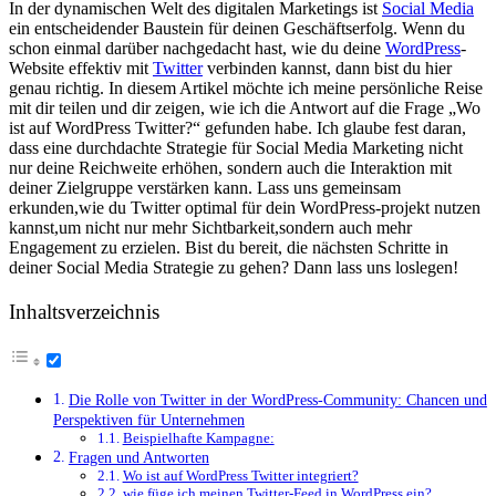
In der dynamischen Welt des digitalen Marketings ist
Social Media
ein ‍entscheidender Baustein für deinen Geschäftserfolg. Wenn du
‍schon einmal ‍darüber nachgedacht ⁣hast, wie du ⁤deine
WordPress
-
Website effektiv mit ‍
Twitter
verbinden ⁣kannst,⁣ dann bist​ du hier⁤
genau richtig. In ‌diesem Artikel möchte ​ich ⁢meine persönliche⁤ Reise
mit dir teilen ⁤und⁣ dir zeigen, wie⁢ ich die Antwort ‍auf ⁢die Frage „Wo
ist ⁣auf WordPress Twitter?“ gefunden habe. Ich glaube fest‍ daran,
dass eine durchdachte Strategie⁢ für ‍Social Media⁢ Marketing nicht
nur ⁤deine Reichweite⁣ erhöhen, ⁣sondern auch die ⁤Interaktion mit
⁣deiner Zielgruppe⁤ verstärken‍ kann. ​Lass uns‌ gemeinsam
erkunden,wie du Twitter⁤ optimal für‌ dein WordPress-projekt nutzen
⁤kannst,um nicht nur mehr Sichtbarkeit,sondern auch mehr
Engagement zu erzielen. Bist du bereit,‍ die nächsten ​Schritte in
deiner ⁤Social Media Strategie zu gehen? Dann ‍lass uns loslegen!
Inhaltsverzeichnis
Die‍ Rolle von Twitter in der WordPress-Community:‍ Chancen und
​Perspektiven für Unternehmen
Beispielhafte ⁤Kampagne:
Fragen ‍und Antworten
Wo ist auf WordPress Twitter integriert?
wie füge ‌ich meinen Twitter-Feed in WordPress ein?