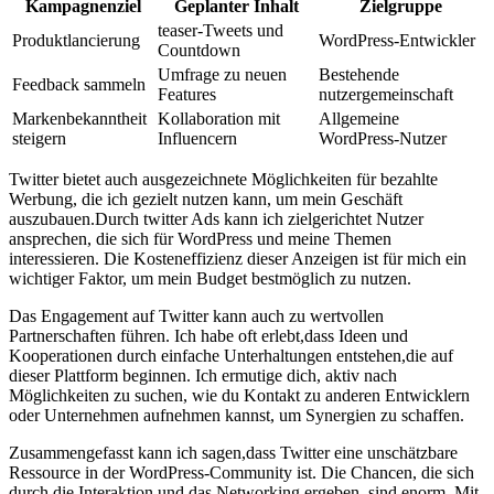
Kampagnenziel
Geplanter Inhalt
Zielgruppe
teaser-Tweets und⁤
Produktlancierung
WordPress-Entwickler
Countdown
Umfrage zu⁢ neuen
Bestehende
Feedback ⁣sammeln
Features
nutzergemeinschaft
Markenbekanntheit
Kollaboration ⁣mit
Allgemeine
steigern
Influencern
WordPress-Nutzer
Twitter ‌bietet auch ausgezeichnete ⁣Möglichkeiten⁣ für⁢ bezahlte
Werbung, die ‍ich ‍gezielt nutzen kann, um mein Geschäft
auszubauen.Durch twitter Ads kann ich zielgerichtet​ Nutzer
ansprechen, die sich für WordPress und⁢ meine⁤ Themen
interessieren. Die ⁢Kosteneffizienz dieser Anzeigen ist für ‌mich ​ein
‍wichtiger Faktor, um mein Budget bestmöglich zu ⁤nutzen.
Das ⁤Engagement auf Twitter kann auch zu wertvollen
‌Partnerschaften führen. Ich habe oft ‌erlebt,dass Ideen und
Kooperationen durch einfache Unterhaltungen entstehen,die‍ auf​
dieser Plattform ​beginnen.‌ Ich⁤ ermutige dich, aktiv ⁢nach
Möglichkeiten zu suchen, wie du Kontakt zu‌ anderen Entwicklern
oder Unternehmen aufnehmen ⁣kannst, um ⁤Synergien zu schaffen.
Zusammengefasst ‌kann ich sagen,dass​ Twitter eine unschätzbare
Ressource in der WordPress-Community ist. Die ⁤Chancen, die sich
durch die Interaktion und das Networking ergeben, sind​ enorm. Mit