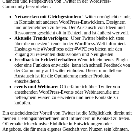
Chancen ‌und Perspektiven von Twitter‍ in⁣ der WordPress-
Community hervorheben:
Netzwerken mit Gleichgesinnten:
Twitter ermöglicht es mir,
in Kontakt⁤ mit anderen WordPress-Entwicklern, ‌Designern
⁢und unternehmern zu treten. Der Austausch von Ideen und
Ressourcen ⁣geschieht oft⁣ in Echtzeit und ist äußerst wertvoll.
Aktuelle Trends verfolgen:
⁢ Über Twitter bleibe‍ ich stets
über die neuesten Trends in der⁣ WordPress-Welt informiert.
Hashtags ​wie #WordPress‍ oder​ #WPDevs bieten mir den
Zugang zu relevanten diskussionen und Neuigkeiten.
Feedback in Echtzeit erhalten:
Wenn ich ein neues‌ Plugin
oder eine Funktion entwickle, kann ich​ schnell⁤ Feedback‍ von
der Community auf Twitter‌ einholen. Dieser unmittelbare
Austausch ist ⁤für​ die⁤ Optimierung meiner Produkte
entscheidend.
events und Webinare:
Oft⁣ erfahre ich über Twitter ⁤von‌
anstehenden WordPress-Events oder Webinaren,die mir
helfen,mein wissen zu erweitern und neue Kontakte zu
knüpfen.
Ein entscheidender Vorteil von Twitter ist die Möglichkeit, direkt mit
meinen Lieblingsunternehmen⁣ und Influencern⁣ in Kontakt zu treten.
Oft erhalte ich exklusive Einblicke in Entwicklungen oder‍
Angebote, die für mein eigenes Geschäft von Nutzen sein ‍könnten.