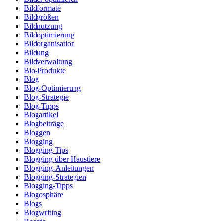
Bildformate
Bildgrößen
Bildnutzung
Bildoptimierung
Bildorganisation
Bildung
Bildverwaltung
Bio-Produkte
Blog
Blog-Optimierung
Blog-Strategie
Blog-Tipps
Blogartikel
Blogbeiträge
Bloggen
Blogging
Blogging Tips
Blogging über Haustiere
Blogging-Anleitungen
Blogging-Strategien
Blogging-Tipps
Blogosphäre
Blogs
Blogwriting