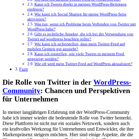
Kann ich Tweets direkt in meinen WordPress-Beiträgen
einfügen?
Wie kann ich Social Sharing für meine WordPress-Seite
aktivieren?
Was tun, wenn⁤ ich ‍Probleme‍ beim Verbinden von ‍Twitter mit
​WordPress habe?
Gibt es ‌rechtliche Aspekte,⁤ die ich bei ‍der ⁤Verwendung von
‌Twitter auf ⁤wordpress beachten sollte?
Wie kann⁢ ich sicherstellen,⁢ dass mein⁣ Twitter-Feed⁢ auf
mobilen Geräten gut ‍aussieht?
Kann ich einstellen,‌ wie viele Tweets ⁤in meinem​ Feed ​
angezeigt werden?
Wie ‍oft ‍wird mein Twitter-Feed auf WordPress aktualisiert?
Fazit
Die‍ Rolle von Twitter in der
WordPress-
Community
:‍ Chancen und ​Perspektiven
für Unternehmen
In meiner langjährigen Erfahrung mit der WordPress-Community
⁤habe ich ⁤immer wieder die ⁤bedeutende Rolle von Twitter bemerkt.
Diese Plattform ist⁢ nicht nur ein​ soziales Netzwerk, sondern auch‌
ein kraftvolles Werkzeug für Unternehmen⁢ und Entwickler, die ihre
Markenpräsenz steigern möchten. Hier sind einige Aspekte, die die