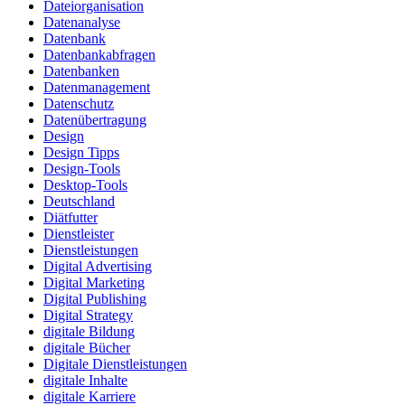
Dateiorganisation
Datenanalyse
Datenbank
Datenbankabfragen
Datenbanken
Datenmanagement
Datenschutz
Datenübertragung
Design
Design Tipps
Design-Tools
Desktop-Tools
Deutschland
Diätfutter
Dienstleister
Dienstleistungen
Digital Advertising
Digital Marketing
Digital Publishing
Digital Strategy
digitale Bildung
digitale Bücher
Digitale Dienstleistungen
digitale Inhalte
digitale Karriere