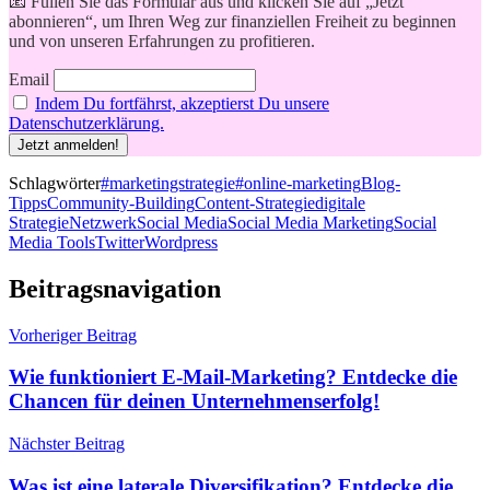
📧 Füllen Sie das Formular aus und klicken Sie auf „Jetzt
abonnieren“, um Ihren Weg zur finanziellen Freiheit zu beginnen
und von unseren Erfahrungen zu profitieren.
Email
Indem Du fortfährst, akzeptierst Du unsere
Datenschutzerklärung.
Schlagwörter
#marketingstrategie
#online-marketing
Blog-
Tipps
Community-Building
Content-Strategie
digitale
Strategie
Netzwerk
Social Media
Social Media Marketing
Social
Media Tools
Twitter
Wordpress
Beitragsnavigation
Vorheriger Beitrag
Wie funktioniert E-Mail-Marketing? Entdecke die
Chancen für deinen Unternehmenserfolg!
Nächster Beitrag
Was ist eine laterale Diversifikation? Entdecke die