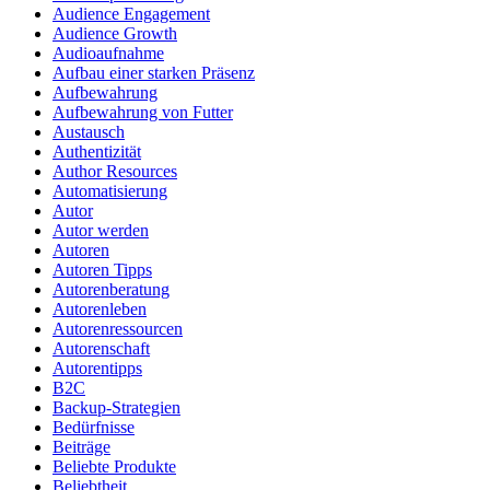
Audience Engagement
Audience Growth
Audioaufnahme
Aufbau einer starken Präsenz
Aufbewahrung
Aufbewahrung von Futter
Austausch
Authentizität
Author Resources
Automatisierung
Autor
Autor werden
Autoren
Autoren Tipps
Autorenberatung
Autorenleben
Autorenressourcen
Autorenschaft
Autorentipps
B2C
Backup-Strategien
Bedürfnisse
Beiträge
Beliebte Produkte
Beliebtheit