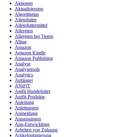
Aktionen
Aktualisierung
Algorithmus
Alleinfutter
Alleinfuttermittel
Allergien
Allergien bei Tieren
Alltag
Amazon
Amazon Kindle
Amazon Publishing
Analyse
Analysetools
Analytics
Anfänger
ANiFiT
Anifit Hundefutter
Anifit-Produkte
Anleitung
Anleitungen
Anmeldung
Anpassungen
App-Entwicklung
Arbeiten von Zuhause
Artikeloptimierung