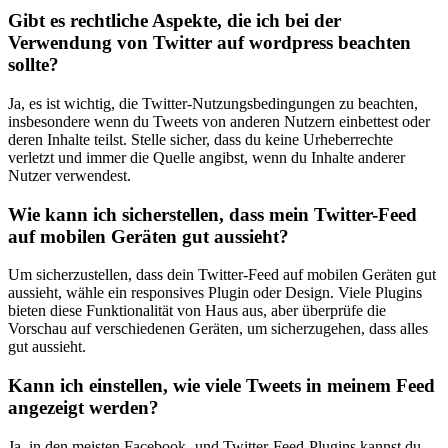
Gibt es ‌rechtliche Aspekte,⁤ die ich bei ‍der
⁤Verwendung von ‌Twitter auf ⁤wordpress beachten
sollte?
Ja, es ist wichtig, die Twitter-Nutzungsbedingungen‌ zu beachten, ​
insbesondere wenn du Tweets ⁢von⁣ anderen Nutzern einbettest oder⁤
deren Inhalte teilst. Stelle sicher, dass du keine ‍Urheberrechte
‌verletzt⁤ und immer ⁣die Quelle angibst, wenn du Inhalte ‍anderer
‍Nutzer verwendest.
Wie kann⁢ ich sicherstellen,⁢ dass mein⁣ Twitter-Feed⁢
auf mobilen Geräten gut ‍aussieht?
Um sicherzustellen, dass dein Twitter-Feed auf mobilen Geräten gut
aussieht, wähle ein responsives Plugin ‍oder Design. Viele ​Plugins
‍bieten diese Funktionalität‌ von⁢ Haus aus,​ aber überprüfe ⁣die
Vorschau auf verschiedenen ⁤Geräten, um‍ sicherzugehen,⁣ dass alles
gut aussieht.
Kann ich einstellen,‌ wie viele Tweets ⁤in meinem​ Feed ​
angezeigt werden?
Ja, in‌ den meisten Facebook- und Twitter-Feed-Plugins kannst‌ du