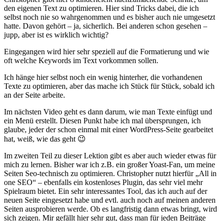
den eigenen Text zu optimieren. Hier sind Tricks dabei, die ich
selbst noch nie so wahrgenommen und es bisher auch nie umgesetzt
hatte. Davon gehört – ja, sicherlich. Bei anderen schon gesehen –
jupp, aber ist es wirklich wichtig?
Eingegangen wird hier sehr speziell auf die Formatierung und wie
oft welche Keywords im Text vorkommen sollen.
Ich hänge hier selbst noch ein wenig hinterher, die vorhandenen
Texte zu optimieren, aber das mache ich Stück für Stück, sobald ich
an der Seite arbeite.
Im nächsten Video geht es dann darum, wie man Texte einfügt und
ein Menü erstellt. Diesen Punkt habe ich mal übersprungen, ich
glaube, jeder der schon einmal mit einer WordPress-Seite gearbeitet
hat, weiß, wie das geht 😉
Im zweiten Teil zu dieser Lektion gibt es aber auch wieder etwas für
mich zu lernen. Bisher war ich z.B. ein großer Yoast-Fan, um meine
Seiten Seo-technisch zu optimieren. Christopher nutzt hierfür „All in
one SEO“ – ebenfalls ein kostenloses Plugin, das sehr viel mehr
Spielraum bietet. Ein sehr interessantes Tool, das ich auch auf der
neuen Seite eingesetzt habe und evtl. auch noch auf meinen anderen
Seiten ausprobieren werde. Ob es langfristig dann etwas bringt, wird
sich zeigen. Mir gefällt hier sehr gut, dass man für jeden Beiträge