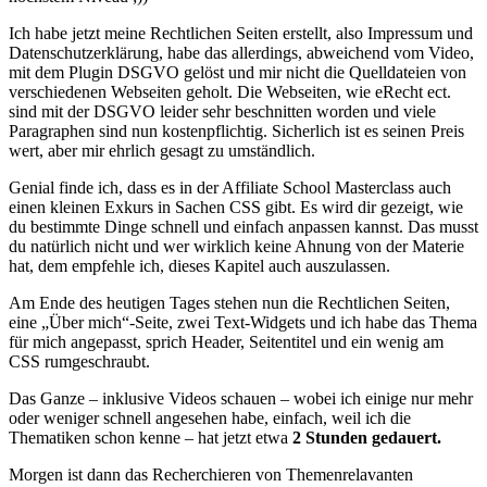
Ich habe jetzt meine Rechtlichen Seiten erstellt, also Impressum und
Datenschutzerklärung, habe das allerdings, abweichend vom Video,
mit dem Plugin DSGVO gelöst und mir nicht die Quelldateien von
verschiedenen Webseiten geholt. Die Webseiten, wie eRecht ect.
sind mit der DSGVO leider sehr beschnitten worden und viele
Paragraphen sind nun kostenpflichtig. Sicherlich ist es seinen Preis
wert, aber mir ehrlich gesagt zu umständlich.
Genial finde ich, dass es in der Affiliate School Masterclass auch
einen kleinen Exkurs in Sachen CSS gibt. Es wird dir gezeigt, wie
du bestimmte Dinge schnell und einfach anpassen kannst. Das musst
du natürlich nicht und wer wirklich keine Ahnung von der Materie
hat, dem empfehle ich, dieses Kapitel auch auszulassen.
Am Ende des heutigen Tages stehen nun die Rechtlichen Seiten,
eine „Über mich“-Seite, zwei Text-Widgets und ich habe das Thema
für mich angepasst, sprich Header, Seitentitel und ein wenig am
CSS rumgeschraubt.
Das Ganze – inklusive Videos schauen – wobei ich einige nur mehr
oder weniger schnell angesehen habe, einfach, weil ich die
Thematiken schon kenne – hat jetzt etwa
2 Stunden gedauert.
Morgen ist dann das Recherchieren von Themenrelavanten