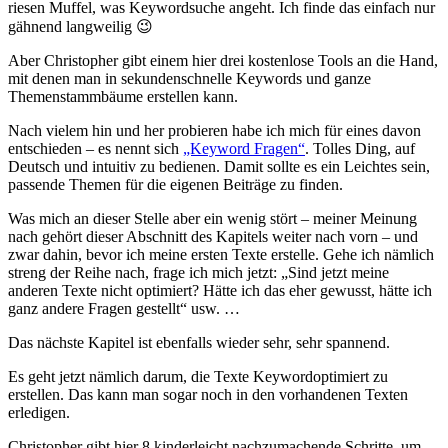
riesen Muffel, was Keywordsuche angeht. Ich finde das einfach nur
gähnend langweilig 😉
Aber Christopher gibt einem hier drei kostenlose Tools an die Hand,
mit denen man in sekundenschnelle Keywords und ganze
Themenstammbäume erstellen kann.
Nach vielem hin und her probieren habe ich mich für eines davon
entschieden – es nennt sich
„Keyword Fragen“
. Tolles Ding, auf
Deutsch und intuitiv zu bedienen. Damit sollte es ein Leichtes sein,
passende Themen für die eigenen Beiträge zu finden.
Was mich an dieser Stelle aber ein wenig stört – meiner Meinung
nach gehört dieser Abschnitt des Kapitels weiter nach vorn – und
zwar dahin, bevor ich meine ersten Texte erstelle. Gehe ich nämlich
streng der Reihe nach, frage ich mich jetzt: „Sind jetzt meine
anderen Texte nicht optimiert? Hätte ich das eher gewusst, hätte ich
ganz andere Fragen gestellt“ usw. …
Das nächste Kapitel ist ebenfalls wieder sehr, sehr spannend.
Es geht jetzt nämlich darum, die Texte Keywordoptimiert zu
erstellen. Das kann man sogar noch in den vorhandenen Texten
erledigen.
Christopher gibt hier 8 kinderleicht nachzumachende Schritte, um