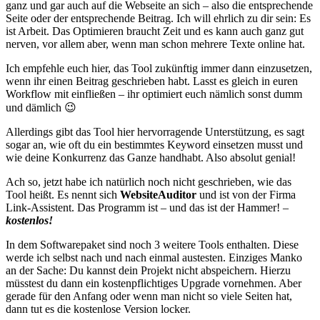
ganz und gar auch auf die Webseite an sich – also die entsprechende
Seite oder der entsprechende Beitrag. Ich will ehrlich zu dir sein: Es
ist Arbeit. Das Optimieren braucht Zeit und es kann auch ganz gut
nerven, vor allem aber, wenn man schon mehrere Texte online hat.
Ich empfehle euch hier, das Tool zukünftig immer dann einzusetzen,
wenn ihr einen Beitrag geschrieben habt. Lasst es gleich in euren
Workflow mit einfließen – ihr optimiert euch nämlich sonst dumm
und dämlich 😉
Allerdings gibt das Tool hier hervorragende Unterstützung, es sagt
sogar an, wie oft du ein bestimmtes Keyword einsetzen musst und
wie deine Konkurrenz das Ganze handhabt. Also absolut genial!
Ach so, jetzt habe ich natürlich noch nicht geschrieben, wie das
Tool heißt. Es nennt sich
WebsiteAuditor
und ist von der Firma
Link-Assistent. Das Programm ist – und das ist der Hammer! –
kostenlos!
In dem Softwarepaket sind noch 3 weitere Tools enthalten. Diese
werde ich selbst nach und nach einmal austesten. Einziges Manko
an der Sache: Du kannst dein Projekt nicht abspeichern. Hierzu
müsstest du dann ein kostenpflichtiges Upgrade vornehmen. Aber
gerade für den Anfang oder wenn man nicht so viele Seiten hat,
dann tut es die kostenlose Version locker.