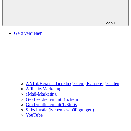
Menü
Geld verdienen
ANIfit-Berater: Tiere begeistern, Karriere gestalten
Affiliate-Marketing
eMail-Marketing
Geld verdienen mit Büchern
Geld verdienen mit T-Shirts
Side-Hustle (Nebenbeschäftigungen)
YouTube