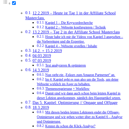
12.2.2019 – Heute ist Tag 1 in der Affiliate School
Masterclass.
Kapitel 1 – Die Keywordrecherche
Kapitel 2 – Webseite konfigurieren / Technik
13.2.2019 – Tag 2 in der Affiliate School Masterclass
Heute habe ich mir die Videos von Kapitel 3 angesehen –
die Vorbereitung und die Expertise.
Kapitel 4 – Webseite erstellen / Inhalte
14.2. + 15.2.2019
04.03.2019
07.03.2019
Text analysieren & optimieren
14.3.2019
Nun steht ein „Exkurs zum Amazon Partnernet“ an.
Im 4. Kapitel geht es nun also um die Tools, um deine
Webseite wirklich im Auge zu behalten.
Themenseparierung + Workflow
Damit sind wir dann auch schon beim letzten Kapitel in
dieser Lektion angekommen, nämlich den Hauptartikel setzen.
Das 5. Kapitel: Optimierung // Onpage und Offpage
18.3.2019
Mit diesen beiden letzten Lektionen endet die Offpage-
Optimierung und wir gehen weiter über zu Kapitel 6 – Analyse
und Optimierung.
Kennst du schon die Klick-Analyse?