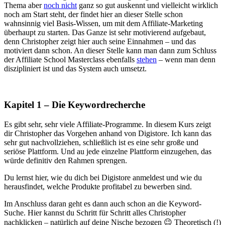
Thema aber
noch nicht
ganz so gut auskennt und vielleicht wirklich
noch am Start steht, der findet hier an dieser Stelle schon
wahnsinnig viel Basis-Wissen, um mit dem Affiliate-Marketing
überhaupt zu starten. Das Ganze ist sehr motivierend aufgebaut,
denn Christopher zeigt hier auch seine Einnahmen – und das
motiviert dann schon. An dieser Stelle kann man dann zum Schluss
der Affiliate School Masterclass ebenfalls
stehen
– wenn man denn
diszipliniert ist und das System auch umsetzt.
Kapitel 1 – Die Keywordrecherche
Es gibt sehr, sehr viele Affiliate-Programme. In diesem Kurs zeigt
dir Christopher das Vorgehen anhand von Digistore. Ich kann das
sehr gut nachvollziehen, schließlich ist es eine sehr große und
seriöse Plattform. Und au jede einzelne Plattform einzugehen, das
würde definitiv den Rahmen sprengen.
Du lernst hier, wie du dich bei Digistore anmeldest und wie du
herausfindet, welche Produkte profitabel zu bewerben sind.
Im Anschluss daran geht es dann auch schon an die Keyword-
Suche. Hier kannst du Schritt für Schritt alles Christopher
nachklicken – natürlich auf deine Nische bezogen 😉 Theoretisch (!)