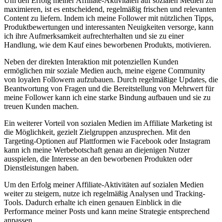
Um den Erfolg meiner Affiliate-Aktivitäten auf sozialen Medien zu
maximieren, ist es entscheidend, regelmäßig frischen und relevanten
Content zu liefern. Indem ich meine Follower mit nützlichen Tipps,
Produktbewertungen und interessanten Neuigkeiten versorge, kann
ich ihre Aufmerksamkeit aufrechterhalten und sie zu einer
Handlung, wie dem Kauf eines beworbenen Produkts, motivieren.
Neben der direkten Interaktion mit potenziellen Kunden
ermöglichen mir soziale Medien auch, meine eigene Community
von loyalen Followern aufzubauen. Durch regelmäßige Updates, die
Beantwortung von Fragen und die Bereitstellung von Mehrwert für
meine Follower kann ich eine starke Bindung aufbauen und sie zu
treuen Kunden machen.
Ein weiterer Vorteil von sozialen Medien im Affiliate Marketing ist
die Möglichkeit, gezielt Zielgruppen anzusprechen. Mit den
Targeting-Optionen auf Plattformen wie Facebook oder Instagram
kann ich meine Werbebotschaft genau an diejenigen Nutzer
ausspielen, die Interesse an den beworbenen Produkten oder
Dienstleistungen haben.
Um den Erfolg meiner Affiliate-Aktivitäten auf sozialen Medien
weiter zu steigern, nutze ich regelmäßig Analysen und Tracking-
Tools. Dadurch erhalte ich einen genauen Einblick in die
Performance meiner Posts und kann meine Strategie entsprechend
anpassen.