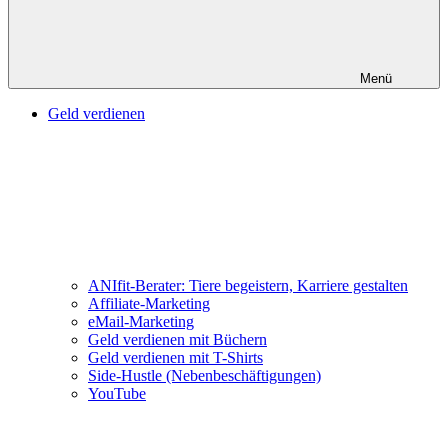
Menü
Geld verdienen
ANIfit-Berater: Tiere begeistern, Karriere gestalten
Affiliate-Marketing
eMail-Marketing
Geld verdienen mit Büchern
Geld verdienen mit T-Shirts
Side-Hustle (Nebenbeschäftigungen)
YouTube