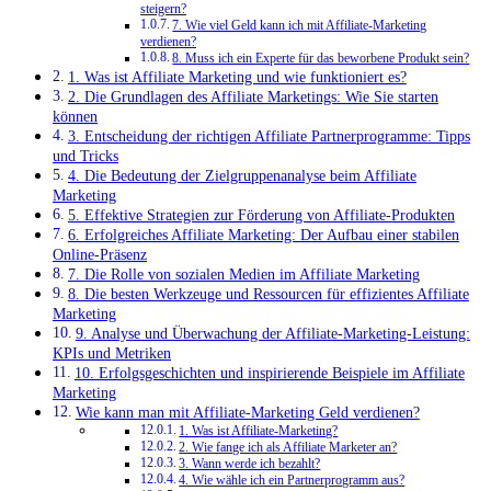
steigern?
7. Wie viel Geld kann ich mit Affiliate-Marketing
verdienen?
8. Muss ich ein Experte für das beworbene Produkt sein?
1. Was ist Affiliate Marketing und wie funktioniert es?
2. Die Grundlagen des Affiliate Marketings: Wie Sie starten
können
3. Entscheidung der richtigen Affiliate Partnerprogramme: Tipps
und Tricks
4. Die Bedeutung der Zielgruppenanalyse beim Affiliate
Marketing
5. Effektive Strategien zur Förderung von Affiliate-Produkten
6. Erfolgreiches Affiliate Marketing: Der Aufbau einer stabilen
Online-Präsenz
7. Die Rolle von sozialen Medien im Affiliate Marketing
8. Die besten Werkzeuge und Ressourcen für effizientes Affiliate
Marketing
9. Analyse und Überwachung der Affiliate-Marketing-Leistung:
KPIs und Metriken
10. Erfolgsgeschichten und inspirierende Beispiele im Affiliate
Marketing
Wie kann man mit Affiliate-Marketing Geld verdienen?
1. Was ist Affiliate-Marketing?
2. Wie fange ich als Affiliate Marketer an?
3. Wann werde ich bezahlt?
4. Wie wähle ich ein Partnerprogramm aus?