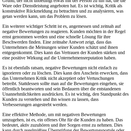
Grund, der nicht unbedingt​ etwas mit der Person zu tun hat, die die
Ware⁤ oder Dienstleistung angeboten hat. Es ist wichtig, Kritik als
konstruktive Rückmeldung zu betrachten‍ und zu​ analysieren, ⁣was‍
getan werden kann, um das Problem⁢ zu lösen.
Ein​ weiterer wichtiger Schritt ist es, angemessen und zeitnah auf
negative Bewertungen ⁢zu ​reagieren. Kunden möchten in der Regel
ernst genommen ⁢werden und eine⁢ schnelle Lösung für ihre
Beschwerden finden. Eine zeitnahe Antwort zeigt, dass das
Unternehmen die Meinungen seiner Kunden schätzt und ihnen
entgegenkommt. Dies kann das Vertrauen ⁣der Kunden stärken und⁤
eine positive ‌Wirkung auf‌ die Unternehmensreputation haben.
Es ist ebenfalls ratsam, negative Bewertungen nicht einfach zu⁤
ignorieren ‍oder zu löschen. Dies kann den Anschein erwecken, ​dass
das Unternehmen Kritik nicht akzeptiert oder Vertuschungen
betreibt. Stattdessen sollte man auf ‍die Bewertungen eingehen, sie
⁣öffentlich beantworten und sein Bedauern über die entstandenen
Unannehmlichkeiten ausdrücken. Es ist wichtig, ‍den Standpunkt des
Kunden zu verstehen und ihn wissen zu lassen, dass
Verbesserungen angestrebt werden.
Eine effektive Methode, um ​mit negativen Bewertungen
umzugehen,⁣ ist es, ein offenes Ohr für die Kunden zu haben. Das
bedeutet, aktiv zuzuhören und⁢ ihre‍ Sorgen ernst zu nehmen. Dies
kann durch regelmäßige ⁣Überprüfung der Bewertungsportale oder