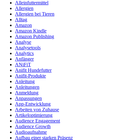
Alleinfuttermittel
Allergien
Allergien bei Tieren
Alltag
Amazon
Amazon Kindle
Amazon Publishing
Analyse
Analysetools
Analytics
Anfänger
ANiFiT
Anifit Hundefutter
Anifit-Produkte
Anleitung
Anleitungen
Anmeldung
Anpassungen
App-Entwicklung
Arbeiten von Zuhause
Artikeloptimierung
Audience Engagement
Audience Growth
Audioaufnahme
Aufbau einer starken Präsenz