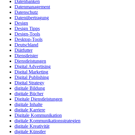
Datenbanken
Datenmanagement
Datenschutz
Datenübertragung
Design
Design Tipps
Design-Tools
Desktop-Tools
Deutschland
Diätfutter
Dienstleister
Dienstleistungen
Digital Advertising
Digital Marketing
Digital Publishing
Digital Strategy
digitale Bildung
digitale Bücher
Digitale Dienstleistungen
digitale Inhalte
digitale Karriere
Digitale Kommunikation
digitale Kommunikationsstrategien
digitale Kreativität
digitale Künstler