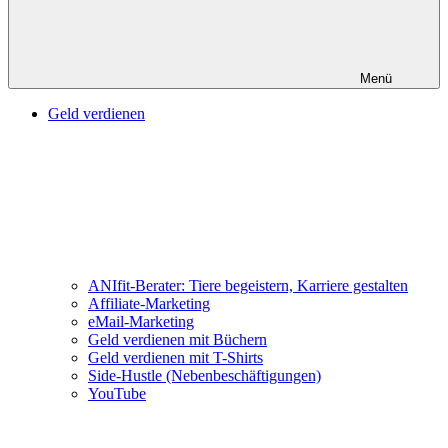
Menü
Geld verdienen
ANIfit-Berater: Tiere begeistern, Karriere gestalten
Affiliate-Marketing
eMail-Marketing
Geld verdienen mit Büchern
Geld verdienen mit T-Shirts
Side-Hustle (Nebenbeschäftigungen)
YouTube