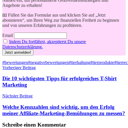
Namen ein, um personalisierte Geldverdienststrategien und
Angebote zu erhalten!
📧 Füllen Sie das Formular aus und klicken Sie auf „Jetzt
abonnieren“, um Ihren Weg zur finanziellen Freiheit zu beginnen
und von unseren Erfahrungen zu profitieren.
Email
Indem Du fortfährst, akzeptierst Du unsere
Datenschutzerklärung.
Schlagwörter
#bewertungen
#negativebewertungen
#tierhaltung
#tierprodukte
#tierrec
Beitragsnavigation
Vorheriger Beitrag
Die 10 wichtigsten Tipps für erfolgreiches T-Shirt
Marketing
Nächster Beitrag
Welche Kennzahlen sind wichtig, um den Erfolg
meiner Affiliate-Marketing-Bemühungen zu messen?
Schreibe einen Kommentar