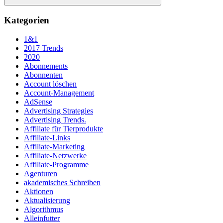
Suchen
Kategorien
1&1
2017 Trends
2020
Abonnements
Abonnenten
Account löschen
Account-Management
AdSense
Advertising Strategies
Advertising Trends.
Affiliate für Tierprodukte
Affiliate-Links
Affiliate-Marketing
Affiliate-Netzwerke
Affiliate-Programme
Agenturen
akademisches Schreiben
Aktionen
Aktualisierung
Algorithmus
Alleinfutter