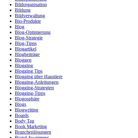
Bildorganisation
Bildung
Bildverwaltung
Bio-Produkte
Blog
Blog-Optimierung
Blog-Strategie
Blog-Tipps
Blogartikel
Blogbeiträge
Bloggen
Blogging
Blogging Tips
Blogging über Haustiere
Blogging-Anleitungen
Blogging-Strategien
Blogging-Tipps
Blogosphäre
Blogs
Blogwriting
Boards
Body Tag
Book Marketing
Branchenlösungen
Brand Awareness