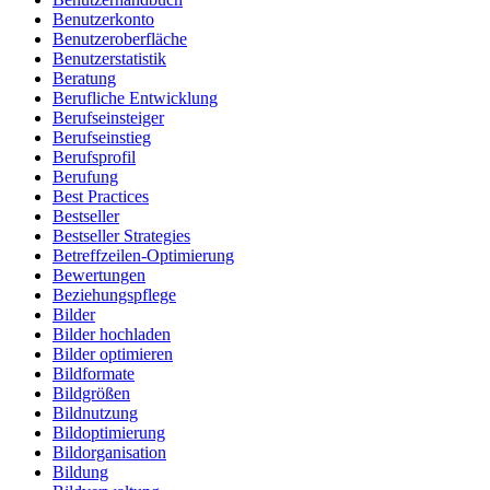
Benutzerkonto
Benutzeroberfläche
Benutzerstatistik
Beratung
Berufliche Entwicklung
Berufseinsteiger
Berufseinstieg
Berufsprofil
Berufung
Best Practices
Bestseller
Bestseller Strategies
Betreffzeilen-Optimierung
Bewertungen
Beziehungspflege
Bilder
Bilder hochladen
Bilder optimieren
Bildformate
Bildgrößen
Bildnutzung
Bildoptimierung
Bildorganisation
Bildung