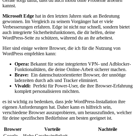
Geräte sorgt ⁤dafür, ⁤dass ‍du auch mobil ohne Probleme arbeiten
kannst.
Microsoft⁤ Edge
hat in‌ den letzten Jahren​ stark an ⁢Bedeutung
gewonnen. Im Vergleich zu seinem Vorgänger hat ⁢er⁤ viele
Verbesserungen erfahren. ​Edge ist ⁢nicht ⁢nur ⁤schnell, sondern bietet‍
auch integrierte Sicherheitsfunktionen, die dir helfen, deine
WordPress-Seite zu schützen, während du an ihr arbeitest.
Hier sind einige weitere Browser, die ich ⁢für die Nutzung von
WordPress empfehlen kann:
Opera:
Bekannt für seine integrierten‌ VPN- und Adblocker-
Funktionalitäten, die​ deine Online-Arbeit sicherer machen.
Brave:
⁣ Ein datenschutzorientierter Browser,⁢ der unnötige
ladezeiten⁤ durch ads und Tracker eliminiert.
Vivaldi:
‍ Perfekt für Power-User, die ihre Browser-Erfahrung
komplett personalisieren möchten.
es ist ⁢wichtig zu ‍bedenken, dass⁤ jede ⁤WordPress-Installation ihre
eigenen Anforderungen hat. ⁢Daher ⁣kann es ⁤hilfreich sein,
verschiedene Browser⁣ auszuprobieren, um herauszufinden, welcher
für​ deine spezifischen ​Bedürfnisse am besten geeignet ⁤ist.
Browser
Vorteile
Nachteile
Google⁤
Hohe⁤ Geschwindigkeit,