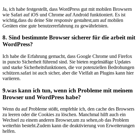
Ja, ich ​habe festgestellt, dass WordPress gut⁤ mit mobilen ‍Browsern⁢
wie Safari auf iOS und ‌Chrome auf ⁣Android funktioniert. Es ist
wichtig,dass du deine Site responsiv gestaltest,um auf mobilen
Geräten eine ⁢gute ‌benutzererfahrung zu ⁣gewährleisten.
8. Sind bestimmte ⁤Browser sicherer ⁣für die arbeit‌ mit​
WordPress?
Ich habe die Erfahrung gemacht,‍ dass Google ⁣Chrome und Firefox
in puncto Sicherheit ‌führend sind. Sie bieten ‌regelmäßige Updates‌
und‌ starke Sicherheitsfunktionen, die‌ vor⁤ potenziellen Bedrohungen
⁢schützen.safari‍ ist auch sicher, aber die Vielfalt an Plugins kann hier
variieren.
9.was kann ich tun, ⁢wenn⁤ ich‌ Probleme mit‌ meinem‌
Browser und WordPress habe?
Wenn du auf Probleme ⁤stößt, empfehle ich, den cache des ​Browsers‌
zu‍ leeren oder die Cookies zu löschen. Manchmal hilft ​auch ein
‍Wechsel ​zu einem‍ anderen Browser,um ‌zu sehen,ob das Problem
weiterhin besteht.Zudem kann die‌ deaktivierung⁣ von Erweiterungen
helfen.