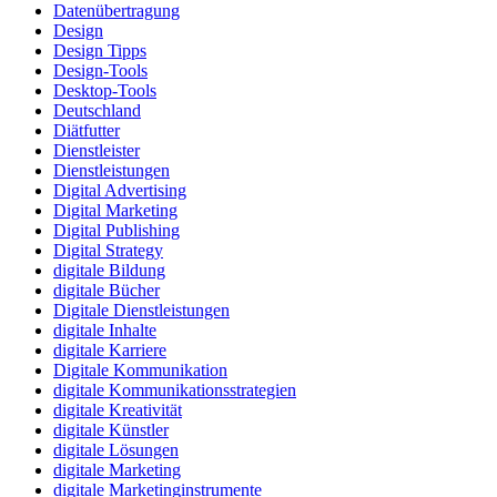
Datenübertragung
Design
Design Tipps
Design-Tools
Desktop-Tools
Deutschland
Diätfutter
Dienstleister
Dienstleistungen
Digital Advertising
Digital Marketing
Digital Publishing
Digital Strategy
digitale Bildung
digitale Bücher
Digitale Dienstleistungen
digitale Inhalte
digitale Karriere
Digitale Kommunikation
digitale Kommunikationsstrategien
digitale Kreativität
digitale Künstler
digitale Lösungen
digitale Marketing
digitale Marketinginstrumente