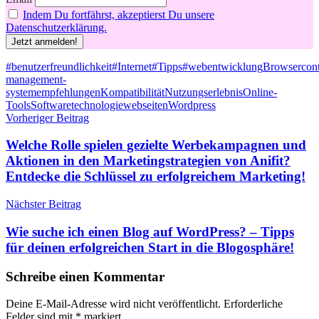
Indem Du fortfährst, akzeptierst Du unsere
Datenschutzerklärung.
Schlagwörter
#benutzerfreundlichkeit
#Internet
#Tipps
#webentwicklung
Browser
con
management-
system
empfehlungen
Kompatibilität
Nutzungserlebnis
Online-
Tools
Software
technologie
webseiten
Wordpress
Beitragsnavigation
Vorheriger Beitrag
Welche Rolle spielen gezielte Werbekampagnen und
Aktionen in den Marketingstrategien von Anifit?
Entdecke die Schlüssel zu erfolgreichem Marketing!
Nächster Beitrag
Wie suche ich einen Blog auf WordPress? – Tipps
für deinen erfolgreichen Start in die Blogosphäre!
Schreibe einen Kommentar
Deine E-Mail-Adresse wird nicht veröffentlicht.
Erforderliche
Felder sind mit
*
markiert