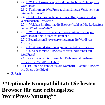
1. Welche Browser​ empfehlt ihr für die beste⁣ Nutzung von
WordPress?
2. Funktioniert WordPress auch mit älteren ​Versionen von
Internet ‍Explorer?
3.Gibt es Unterschiede in der Darstellung zwischen ‍den
verschiedenen⁣ Browsern?
4. ⁣Welchen Einfluss hat⁢ die Browser-Wahl auf die ⁢Ladezeiten
meiner​ WordPress-Seite?
5. ‍Wie​ oft sollte ich⁢ meinen Browser aktualisieren, um
‍WordPress optimal nutzen zu können?
6.Beeinflussen Browsererweiterungen die WordPress-
Nutzung?
7.‍ Funktioniert WordPress gut mit mobilen ⁣Browsern?
8. Sind bestimmte ⁤Browser sicherer ⁣für die arbeit‌ mit​
WordPress?
9.was kann ich tun, ⁢wenn⁤ ich‌ Probleme mit‌ meinem‌
Browser und WordPress habe?
10. Und⁢ wie steht es um die Kompatibilität mit Browsern
wie Opera oder Edge?
Fazit
**Optimale⁢ Kompatibilität: Die besten
⁢Browser für eine ⁣reibungslose ​
WordPress-Nutzung**