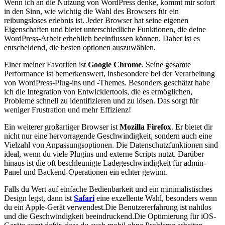
Wenn ich an die ‌Nutzung⁢ von WordPress ⁢denke, kommt‌ mir sofort
in den Sinn, wie wichtig die Wahl des Browsers für ein
reibungsloses erlebnis ist. ⁢Jeder ⁤Browser hat seine eigenen
Eigenschaften und‌ bietet‍ unterschiedliche Funktionen, die deine
WordPress-Arbeit erheblich beeinflussen können. Daher ist es
entscheidend, ⁢die⁤ besten⁤ optionen auszuwählen.
Einer meiner Favoriten ist
Google⁢ Chrome
. Seine ‌gesamte
Performance ist bemerkenswert, ‍insbesondere bei der Verarbeitung
von WordPress-Plug-ins und -Themes. Besonders geschätzt habe
ich die⁤ Integration‍ von Entwicklertools, die ⁢es ermöglichen,
Probleme schnell zu identifizieren und zu lösen. Das sorgt ​für
weniger Frustration und mehr Effizienz!
Ein weiterer großartiger‌ Browser ist
Mozilla Firefox
. Er bietet dir
nicht nur⁤ eine​ hervorragende Geschwindigkeit, sondern auch ⁣eine
Vielzahl von Anpassungsoptionen. Die​ Datenschutzfunktionen sind
ideal, wenn du⁣ viele ⁢Plugins ⁣und externe Scripts ‍nutzt. Darüber
hinaus ‍ist die oft​ beschleunigte Ladegeschwindigkeit für ⁣admin-
Panel und⁢ Backend-Operationen ein echter gewinn.
Falls du Wert auf einfache Bedienbarkeit und ein minimalistisches
Design legst, dann ist
Safari
eine exzellente Wahl, besonders wenn
du‌ ein Apple-Gerät verwendest.Die Benutzererfahrung ist ⁣nahtlos
und ⁤die Geschwindigkeit​ beeindruckend.Die ⁢Optimierung für‍ iOS-