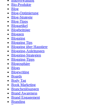
Bildverwaltung
Bio-Produkte
Blog
Blog-Optimierung
Blog-Strategie
Blog-Tipps
Blogartikel
Blogbeiträge
Bloggen
Blogging
Blogging Tips
Blogging über Haustiere
Blogging-Anleitungen
Blogging-Strategien
Blogging-Tipps
Blogosphäre
Blogs
Blogwriting
Boards
Body Tag
Book Marketing
Branchenlösungen
Brand Awareness
Brand Engagement
Branding