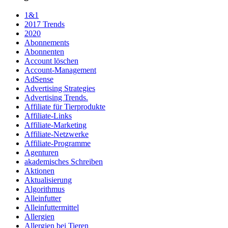
1&1
2017 Trends
2020
Abonnements
Abonnenten
Account löschen
Account-Management
AdSense
Advertising Strategies
Advertising Trends.
Affiliate für Tierprodukte
Affiliate-Links
Affiliate-Marketing
Affiliate-Netzwerke
Affiliate-Programme
Agenturen
akademisches Schreiben
Aktionen
Aktualisierung
Algorithmus
Alleinfutter
Alleinfuttermittel
Allergien
Allergien bei Tieren