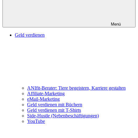
Menü
Geld verdienen
ANIfit-Berater: Tiere begeistern, Karriere gestalten
Affiliate-Marketing
eMail-Marketing
Geld verdienen mit Büchern
Geld verdienen mit T-Shirts
Side-Hustle (Nebenbeschäftigungen)
YouTube