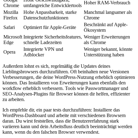
Hoher RAM-Verbrauch
Chrome
umfangreiche‍ Entwicklertools
Mozilla
Hohe Anpassbarkeit, starke
Manchmal langsamer als
Firefox
Datenschutzfunktionen
⁣Chrome
Beschränkt auf Apple-
Safari
Optimiert ⁤für Apple-Geräte
Ökosystem
Microsoft
Integrierte Sicherheitsfeatures,
Weniger Erweiterungen
Edge
schnelle Ladezeiten
als Chrome
Integrierte VPN und
Weniger bekannt, ⁤könnte⁣
Opera
Adblocker
Unterstützung⁤ haben
Außerdem ⁤lohnt‍ es sich, regelmäßig​ die⁢ Updates ​deines
Lieblingsbrowsers durchzuführen. Oft beinhalten neue Versionen
Verbesserungen,‌ die deine ⁤WordPress-Nutzung‌ erheblich optimieren
‍können. ‍Das Installieren von ‍Erweiterungen kann ebenfalls den‌
workflow erheblich verbessern. Tools wie Passwortmanager und ​
SEO-Analysen-Plugins ​für Browser können dir helfen, effizienter
zu arbeiten.
Ich empfehle dir,‍ ein ⁣paar tests durchzuführen: Installiere das
WordPress-Dashboard ⁣und arbeite mit verschiedenen Browsern‍
daran. Du ⁤wirst feststellen, dass die⁣ Benutzererfahrung stark
variieren kann und dein Arbeitsfluss deutlich beeinträchtigt werden
kann, wenn du den falschen Browser verwendest.