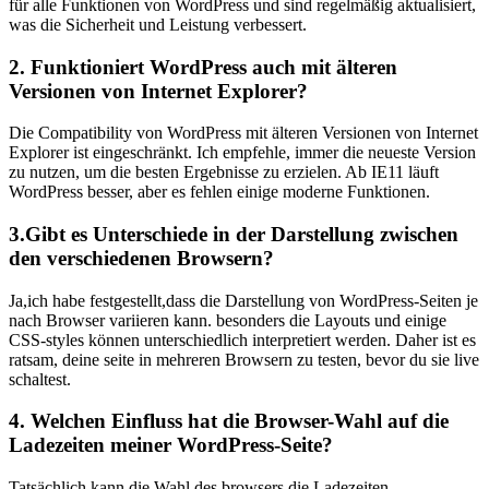
für alle Funktionen ​von WordPress und sind‍ regelmäßig aktualisiert,
was die Sicherheit und Leistung verbessert.
2. Funktioniert WordPress auch mit älteren ​
Versionen von Internet ‍Explorer?
Die Compatibility von⁣ WordPress mit ​älteren Versionen⁤ von Internet
‌Explorer ist⁢ eingeschränkt.‌ Ich empfehle, immer die neueste Version⁣
zu nutzen, um die besten Ergebnisse ⁤zu erzielen. Ab IE11 läuft
WordPress besser, ⁢aber es fehlen einige moderne‍ Funktionen.
3.Gibt es Unterschiede in der Darstellung zwischen
‍den verschiedenen⁣ Browsern?
Ja,ich habe festgestellt,dass ⁤die Darstellung ⁤von​ WordPress-Seiten je
nach Browser variieren kann. besonders ‌die Layouts und einige
CSS-styles können ⁤unterschiedlich interpretiert werden. Daher ​ist es
ratsam,​ deine ⁢seite in mehreren⁤ Browsern‍ zu testen, bevor du sie ⁤live
schaltest.
4. ⁣Welchen Einfluss hat⁢ die Browser-Wahl auf die
⁢Ladezeiten meiner​ WordPress-Seite?
Tatsächlich‌ kann die‌ Wahl⁣ des browsers die Ladezeiten