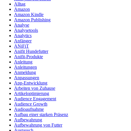
Alltag
Amazon
Amazon Kindle
Amazon Publishing
Analyse
Analysetools
Analytics
Anfänger
ANiFiT
Anifit Hundefutter
Anifit-Produkte
Anleitung
Anleitungen
Anmeldung
Anpassungen
App-Entwicklung
Arbeiten von Zuhause
Artikeloptimierung
Audience Engagement
Audience Growth
Audioaufnahme
Aufbau einer starken Präsenz
Aufbewahrung
Aufbewahrung von Futter
Austausch