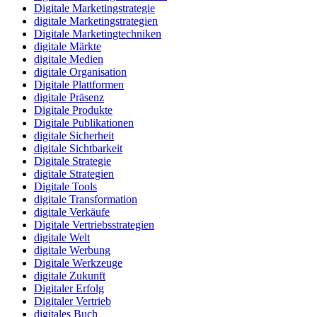
Digitale Marketingstrategie
digitale Marketingstrategien
Digitale Marketingtechniken
digitale Märkte
digitale Medien
digitale Organisation
Digitale Plattformen
digitale Präsenz
Digitale Produkte
Digitale Publikationen
digitale Sicherheit
digitale Sichtbarkeit
Digitale Strategie
digitale Strategien
Digitale Tools
digitale Transformation
digitale Verkäufe
Digitale Vertriebsstrategien
digitale Welt
digitale Werbung
Digitale Werkzeuge
digitale Zukunft
Digitaler Erfolg
Digitaler Vertrieb
digitales Buch