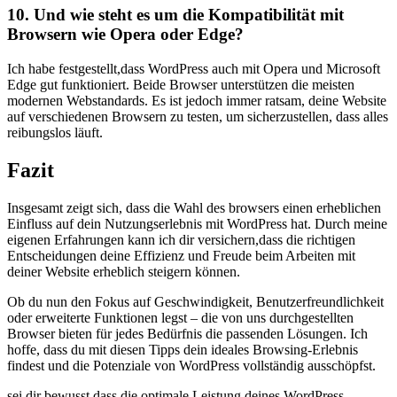
10. Und⁢ wie steht es um die Kompatibilität mit
Browsern wie Opera oder Edge?
Ich ⁤habe ‍festgestellt,dass WordPress auch mit Opera und Microsoft‍
Edge gut funktioniert. Beide Browser unterstützen die meisten
modernen Webstandards.⁤ Es ist jedoch immer⁤ ratsam, ​deine ‍Website
auf verschiedenen ‌Browsern zu testen, um sicherzustellen, dass alles
‍reibungslos läuft.
Fazit
Insgesamt zeigt sich, dass die Wahl des browsers einen erheblichen
⁤Einfluss auf dein Nutzungserlebnis mit WordPress hat. ⁢Durch ⁢meine
eigenen Erfahrungen kann ich⁤ dir‍ versichern,dass die richtigen
Entscheidungen deine Effizienz und ‌Freude beim ⁣Arbeiten mit
deiner Website erheblich steigern können.
Ob du nun den Fokus auf Geschwindigkeit, Benutzerfreundlichkeit
oder erweiterte Funktionen legst – ​die ‌von uns durchgestellten
Browser bieten für ‌jedes Bedürfnis⁣ die passenden Lösungen. Ich
hoffe, dass‍ du mit diesen Tipps dein ideales Browsing-Erlebnis
⁤findest und die ​Potenziale von WordPress vollständig ausschöpfst.
sei dir bewusst,dass die optimale⁢ Leistung deines​ WordPress-