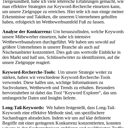
Tiergesundheit, habe ich⁢ viele lehrreiche‌ Erfahrungen gemacht, wie
man effektive Strategien zur Keyword-Recherche einsetzen kann,
um ‍unsere ⁤Zielgruppe zu erreichen. Hier ⁤teile ich nun einige meiner
Erkenntnisse ​und Taktiken, die unserem Unternehmen geholfen
haben, erfolgreich im Wettbewerbsumfeld Fuß zu fassen.
Analyse der ⁣Konkurrenz:
Um ‌herauszufinden, ​welche Keywords
unsere Mitbewerber einsetzen, ​habe​ ich intensive
Wettbewerbsanalysen durchgeführt. Wir haben uns sowohl‌ auf
größere Unternehmen in unserer‌ Branche als auch auf
Nischenanbieter konzentriert. Dies gab uns‌ wertvolle Einblicke in
den ​Markt ‌und half ⁤uns, Schlüsselwörter zu ⁣identifizieren, auf die
unsere Zielgruppe reagiert.
Keyword-Recherche-Tools:
‍ Um‌ unsere ⁢Strategie weiter zu ​
stärken,‌ haben wir verschiedene Keyword-Recherche-Tools
verwendet. Diese halfen uns, wichtige Informationen zu
Suchvolumen, Wettbewerb und ‍Trends zu erhalten. ​Besonders
‍hervorzuheben ist dabei‍ das Tool ⁢“Keyword Explorer“, ​das uns
umfangreiche Daten⁢ und Insights lieferte.
Long-Tail-Keywords:
⁤ Wir haben festgestellt, ​dass Long-Tail-
Keywords eine effektive Methode⁢ sind, um spezifischere
Suchanfragen abzudecken. ‍Indem wir uns auf klar definierte
Begriffe mit einer geringeren‌ Konkurrenz⁢ konzentrierten, konnten