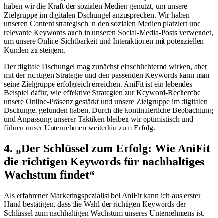
haben wir die ⁣Kraft der‌ sozialen‍ Medien genutzt,⁢ um unsere
Zielgruppe⁢ im ‍digitalen Dschungel anzusprechen. Wir haben
unseren Content strategisch⁤ in den sozialen⁤ Medien platziert ⁤und
relevante⁢ Keywords auch in unseren Social-Media-Posts verwendet,
⁤um​ unsere Online-Sichtbarkeit und Interaktionen mit potenziellen
Kunden zu steigern.
Der⁣ digitale Dschungel mag zunächst einschüchternd ​wirken, aber⁤
mit ⁢der richtigen ​Strategie ‌und den passenden​ Keywords kann ‌man⁤
seine ⁣Zielgruppe erfolgreich ‍erreichen.​ AniFit⁤ ist ‌ein lebendes
Beispiel⁢ dafür, ⁢wie effektive Strategien zur Keyword-Recherche
⁣unsere Online-Präsenz ⁣gestärkt und unsere ⁢Zielgruppe im⁤ digitalen
⁢Dschungel gefunden haben. Durch die‌ kontinuierliche ⁤Beobachtung
und Anpassung⁢ unserer‍ Taktiken bleiben wir optimistisch und​
führen unser Unternehmen ⁣weiterhin zum Erfolg.
4. „Der Schlüssel ​zum Erfolg: Wie ​AniFit​
die ‍richtigen Keywords für nachhaltiges
Wachstum findet“
Als erfahrener ⁣Marketingspezialist bei AniFit kann ich aus erster
Hand bestätigen, dass die Wahl der richtigen Keywords⁣ der
Schlüssel ⁤zum ⁢nachhaltigen Wachstum unseres Unternehmens ⁤ist.