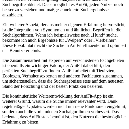
Suchbegriffe ableitet. Das ermöglicht es AniFit, jeden Nutzer⁤ noch
besser zu verstehen und maßgeschneiderte Suchergebnisse
anzubieten.
Ein weiterer Aspekt, ⁢der aus meiner⁣ eigenen ‍Erfahrung hervorsticht,
ist die‌ Integration von ​Synonymen und ähnlichen Begriffen in die
Suchalgorithmen. ⁤Wenn ich beispielsweise nach⁣ „Hund“ suche,
‍bekomme ich ⁣auch Ergebnisse für „Welpen“ oder „Vierbeiner“.
‌Diese ​Flexibilität macht die Suche in AniFit effizienter und optimiert
das‌ Benutzererlebnis.
Die ⁤Zusammenarbeit mit ​Experten⁢ auf verschiedenen Fachgebieten ​
ist ebenfalls⁣ ein‍ wichtiger Faktor, der ​AniFit⁢ dabei hilft, den
perfekten Suchbegriff zu finden. AniFit arbeitet⁢ mit Tierärzten,
Zoologen,‍ Verhaltensexperten und anderen ‌Fachleuten zusammen,
um sicherzustellen, dass die Suchergebnisse stets ⁢auf dem neuesten
‌Stand der Forschung und der besten⁢ Praktiken basieren.
Die kontinuierliche Weiterentwicklung der ⁤AniFit-App ist ein
weiterer Grund, warum die Suche immer relevanter wird. Dank
regelmäßiger Updates werden nicht nur neue Funktionen‌ eingeführt,
⁢sondern auch ​die vorhandenen ‍Suchalgorithmen verbessert. Das⁣
bedeutet, dass‍ AniFit‌ stets bemüht ist, den Nutzern die ⁣bestmögliche
⁤Erfahrung zu bieten.