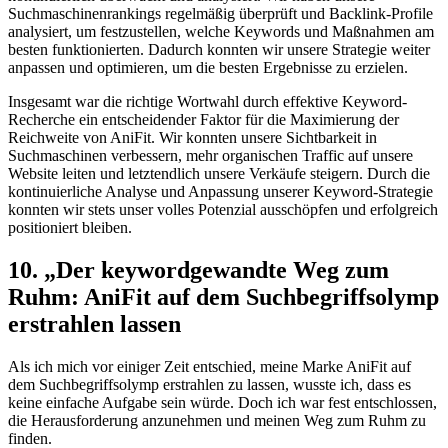
‌Suchmaschinenrankings regelmäßig überprüft und Backlink-Profile
analysiert, um festzustellen, welche⁤ Keywords und ​Maßnahmen⁤ am
besten funktionierten. Dadurch konnten wir ​unsere ⁢Strategie‍ weiter
anpassen und optimieren,‌ um die besten Ergebnisse zu erzielen.
Insgesamt war‌ die richtige⁢ Wortwahl⁢ durch effektive⁤ Keyword-
Recherche ein entscheidender Faktor für die⁣ Maximierung der
‍Reichweite von AniFit. Wir⁤ konnten unsere Sichtbarkeit ​in
Suchmaschinen ‌verbessern, ​mehr ⁣organischen ⁢Traffic auf unsere
Website leiten und letztendlich ‌unsere Verkäufe steigern. Durch die
kontinuierliche Analyse​ und Anpassung unserer Keyword-Strategie
konnten ​wir stets unser volles ​Potenzial ausschöpfen‍ und ‍erfolgreich
positioniert⁢ bleiben.
10. „Der keywordgewandte ⁤Weg zum
Ruhm: AniFit‍ auf dem Suchbegriffsolymp
erstrahlen lassen
Als⁤ ich ‌mich vor⁢ einiger ⁢Zeit entschied, meine Marke ⁤AniFit auf
dem Suchbegriffsolymp erstrahlen ‍zu ‍lassen, wusste ich, dass es
keine einfache ⁣Aufgabe sein würde. Doch⁢ ich war fest⁣ entschlossen,
die Herausforderung anzunehmen‍ und meinen Weg zum ‌Ruhm‍ zu
finden.