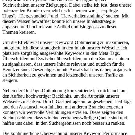
Suchverhalten unserer⁣ Zielgruppe.⁢ Dabei​ stellte ‌ich fest, dass unsere
potenziellen ⁣Kunden‌ vermehrt nach Themen wie „Tierpflege-
Tipps“, „Tiergesundheit“ ‌und⁤ „Tierverhaltenstraining“⁣ suchen. Mit‌
diesem Wissen bewaffnet konnte ich unsere Inhaltsstrategie
⁢anpassen‌ und hochrelevante Artikel⁤ und Blogposts zu diesen
Themen⁢ kreieren.
Um⁤ die Effektivität unserer Keyword-Optimierung zu maximieren,
⁣integrierte ich diese strategisch in den ‌Inhalt unserer‌ Webseite. Ich
platzierte sorgfältig ausgewählte ‌Keywords in den⁢ Meta-Tags,
Überschriften und Zwischenüberschriften, um​ den‍ Suchmaschinen⁢
zu signalisieren, dass unsere​ Inhalte relevant und ⁢nützlich für‍ die ​
Benutzer ⁢sind. Dieser abgestimmte Ansatz ⁢half uns dabei, organisch
an Sichtbarkeit zu ‍gewinnen und letztendlich⁢ unseren Traffic ⁢zu
steigern.
Neben der On-Page-Optimierung konzentrierte ich mich auch ‍auf
den Aufbau hochwertiger Backlinks, um‌ die Autorität⁣ unserer
Webseite zu stärken. Durch Gastbeiträge auf angesehenen​ Tierblogs
und⁣ den Austausch von ⁤Inhalten mit anderen Branchenexperten
konnten wir wertvolle ⁢Verlinkungen erzielen. Diese‍ zeigten‌ den
Suchmaschinen, dass wir eine vertrauenswürdige Quelle sind und
halfen uns dabei, in den Suchergebnissen‌ noch besser ⁢zu ranken.
Die⁤ kontinuierliche Überwachung‌ unserer ‍Keyword-Performance ​