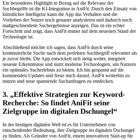
Ein besonderes⁤ Highlight​ in Bezug auf die Relevanz der
Suchbegriffe ist die ⁤KI-Integration in AniFit. Durch‌ den​ Einsatz von
künstlicher Intelligenz kann⁤ die App das Verhalten ⁤und ‌die
Vorlieben ⁤der Nutzer⁣ noch genauer⁤ analysieren und dadurch⁤ noch
maßgeschneiderte ‌Suchergebnisse anzeigen. Das ist ein‍ echter ​
Fortschritt und zeigt, dass AniFit immer ⁢auf dem neuesten Stand der
Technologie ist.
Abschließend ⁤möchte⁣ ich sagen, dass ‍AniFit durch seine
kontinuierliche Suche nach ⁢dem perfekten Suchbegriff relevanter als
je zuvor ‍bleibt. Die ⁤App entwickelt sich stetig weiter, integriert
neueste Erkenntnisse und nutzt⁤ moderne ⁢Technologien, um⁤ Nutzern
ein ⁤optimales Sucherlebnis ⁢zu bieten.⁢ Ich bin gespannt auf ⁣die
kommenden Updates und freue mich darauf, AniFit weiterhin zu
⁤nutzen und neue spannende Suchanfragen zu entdecken.
3. „Effektive Strategien zur Keyword-
Recherche: So findet AniFit seine
Zielgruppe im‍ digitalen ⁣Dschungel“
In der heutigen ‍digitalen Welt ist es für‌ Unternehmen von
entscheidender Bedeutung, ihre Zielgruppe im digitalen ​Dschungel
zu finden.​ Als Gründer von ‌AniFit, ⁢einem innovativen ‍Start-up für