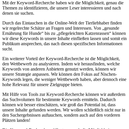
Mit ‍der Keyword-Recherche haben wir die ​Möglichkeit,‍ genau‍ die
Themen zu ‍identifizieren, die unsere ⁢Leser interessieren und nach
‌denen sie suchen.
Durch das Eintauchen in die ‍Online-Welt der Tierliebhaber⁣ finden
wir regelrechte Schätze ‍an Fragen und ​Interessen. Von „gesunde
Ernährung für​ Hunde“ ⁤bis ​zu „pflegeleichten Katzenrassen“ können
wir diese Keywords ‍in unsere Inhalte ‌einfließen lassen und ⁣somit ein​
Publikum ansprechen, das‍ nach ⁤diesen spezifischen Informationen
sucht.
Ein weiterer Vorteil​ der ​Keyword-Recherche ist ⁣die Möglichkeit,
⁣den Wettbewerb zu analysieren. Indem ⁣wir herausfinden,​ welche
‌Keywords von anderen Anbietern genutzt‍ werden, können wir ​
unsere Strategie‍ anpassen. Wir können den Fokus auf Nischen-
Keywords legen, die weniger Wettbewerb⁢ haben, ⁤aber dennoch ⁤eine⁤
hohe ​Relevanz für unsere Zielgruppe⁤ bieten.
Mit Hilfe ⁢von⁤ Tools⁣ zur ⁣Keyword-Recherche können wir außerdem
das Suchvolumen für bestimmte Keywords ermitteln. Dadurch
können wir besser‌ einschätzen,‌ wie groß das Potential ist, dass
unsere Inhalte gefunden werden. Wir wollen schließlich ⁢nicht nur in
den​ Suchergebnissen auftauchen, sondern auch auf den⁣ vorderen
Plätzen landen!