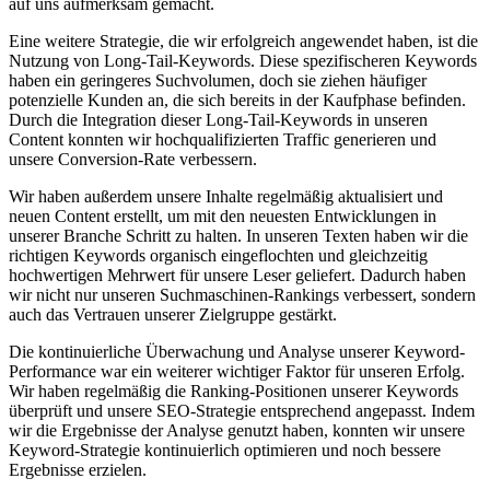
auf uns‌ aufmerksam gemacht.
Eine weitere Strategie, die wir erfolgreich angewendet ​haben, ist die
Nutzung von Long-Tail-Keywords. ⁣Diese ⁤spezifischeren ⁢Keywords
haben⁣ ein ⁣geringeres Suchvolumen, ​doch sie ziehen häufiger⁣
potenzielle Kunden an, die sich bereits ​in der ‍Kaufphase⁢ befinden.
Durch die Integration dieser ‍Long-Tail-Keywords in⁤ unseren
Content konnten‌ wir⁣ hochqualifizierten‌ Traffic generieren und‌
unsere Conversion-Rate verbessern.
Wir haben⁤ außerdem⁢ unsere‍ Inhalte regelmäßig aktualisiert ⁢und
neuen ‍Content erstellt, um mit den neuesten Entwicklungen in
unserer Branche Schritt zu ⁣halten. In unseren​ Texten haben wir die
richtigen Keywords organisch ⁢eingeflochten und gleichzeitig
hochwertigen Mehrwert für​ unsere Leser geliefert. Dadurch haben
wir nicht nur unseren Suchmaschinen-Rankings⁤ verbessert, sondern
auch das Vertrauen unserer⁤ Zielgruppe gestärkt.
Die kontinuierliche Überwachung und Analyse unserer​ Keyword-
Performance war‍ ein weiterer wichtiger ⁣Faktor für unseren ‌Erfolg.⁤
Wir ‍haben regelmäßig die ‍Ranking-Positionen unserer Keywords
überprüft und⁢ unsere SEO-Strategie‌ entsprechend ‌angepasst. Indem ​
wir die Ergebnisse ‌der Analyse genutzt haben, konnten ‌wir unsere
Keyword-Strategie kontinuierlich optimieren und noch bessere
Ergebnisse​ erzielen.