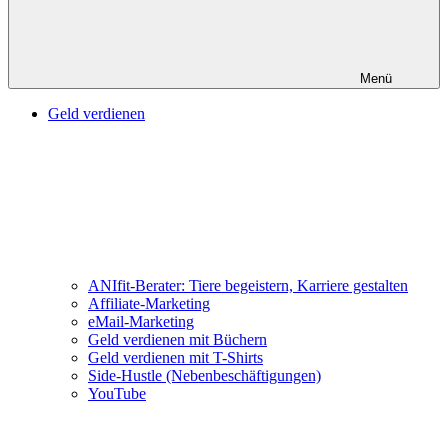
Menü
Geld verdienen
ANIfit-Berater: Tiere begeistern, Karriere gestalten
Affiliate-Marketing
eMail-Marketing
Geld verdienen mit Büchern
Geld verdienen mit T-Shirts
Side-Hustle (Nebenbeschäftigungen)
YouTube