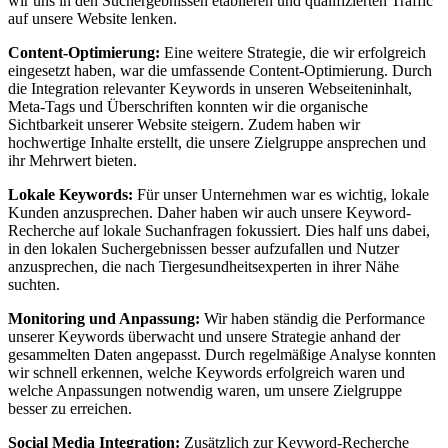
wir uns⁢ in den Suchergebnissen etablieren und qualifizierten ​Traffic
‌auf unsere Website ⁢lenken.
Content-Optimierung:
Eine weitere⁣ Strategie, ​die ‌wir erfolgreich
‍eingesetzt ⁢haben, war die umfassende Content-Optimierung. Durch
die‍ Integration relevanter Keywords in unseren Webseiteninhalt,
Meta-Tags und Überschriften konnten wir die‍ organische‍
Sichtbarkeit unserer Website steigern. ‌Zudem⁣ haben wir
hochwertige Inhalte erstellt, die unsere Zielgruppe ansprechen und
ihr Mehrwert bieten.
Lokale‌ Keywords:
Für unser Unternehmen war es wichtig, ⁢lokale
Kunden ⁢anzusprechen. Daher haben ‌wir⁣ auch ⁣unsere Keyword-
Recherche ‍auf lokale⁤ Suchanfragen⁣ fokussiert.‌ Dies half ​uns dabei,
⁣in den ‌lokalen‌ Suchergebnissen besser aufzufallen und Nutzer
anzusprechen, die nach⁣ Tiergesundheitsexperten in⁢ ihrer Nähe
suchten.
Monitoring und Anpassung:
Wir haben ständig die ⁣Performance
unserer Keywords ‍überwacht ⁤und unsere Strategie ‌anhand der
gesammelten ⁣Daten angepasst.⁢ Durch⁢ regelmäßige Analyse konnten ​
wir schnell erkennen, welche Keywords erfolgreich waren⁣ und ​
welche ​Anpassungen notwendig waren, um unsere Zielgruppe
besser zu erreichen.
Social⁢ Media Integration:
Zusätzlich ‌zur ⁣Keyword-Recherche⁢