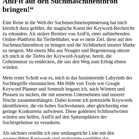
AniFit auf⁤ den⁢ Suchmaschinenthron
bringen!“
Eine ⁢Reise⁤ in die Welt ‌der Suchmaschinenoptimierung hat⁣ mich
kürzlich⁢ dazu ​geführt,⁣ die magische⁢ Kunst der Keyword-Recherche
zu erkunden. Als‌ stolzer⁤ Besitzer von ‍AniFit, einer aufstrebenden
Online-Plattform für⁣ Tierliebhaber, war es ⁣mein⁤ Ziel, diese‍ auf den
Suchmaschinenthron zu ⁢bringen und die‍ Sichtbarkeit unserer Marke
zu steigern. Mit einem Mix aus ‍Neugier ⁤und Begeisterung ⁤stürzte
ich mich in die Tiefen der Keyword-Analyse, bereit, die
Geheimnisse zu entdecken, die uns‌ den Weg zum Erfolg ebnen
würden.
Mein erster Schritt war es, ‍mich in ‌das faszinierende Labyrinth ​der
Suchbegriffe⁤ einzutauchen. Mit ‌Hilfe von Tools‌ wie Google ​
Keyword Planner ⁣und Semrush begann ich, nach Wörtern und
Phrasen zu suchen, die mit unserem ⁤Unternehmen und unserer
Nische zusammenhängen. Dabei konnte ich potenzielle Keywords
identifizieren, die ein ‌hohes Suchvolumen, aber ⁤gleichzeitig eine
geringe Konkurrenz ⁣aufwiesen. Diese goldenen ​Schlüsselwörter
würden ⁤uns helfen, AniFit auf den‌ Spitzenplätzen der
Suchergebnisse zu ⁤verankern.
Als nächstes⁣ erstellte ich eine umfangreiche Liste mit den
ausgewählten Keywords und ‌analysierte sorgfältig das