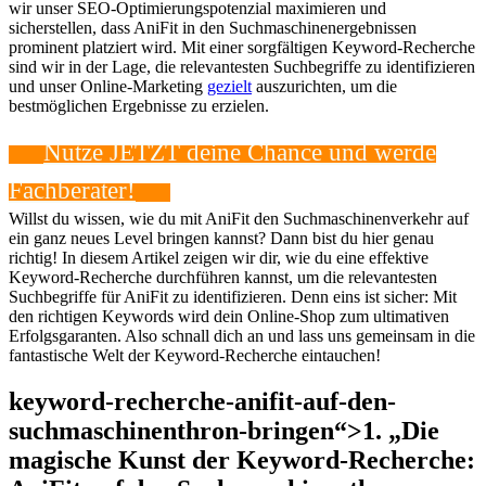
wir unser SEO-Optimierungspotenzial maximieren und
sicherstellen, dass AniFit in den Suchmaschinenergebnissen
prominent platziert wird. Mit einer sorgfältigen Keyword-Recherche
sind wir in der Lage, die relevantesten Suchbegriffe zu identifizieren
und unser Online-Marketing
gezielt
auszurichten, um die
bestmöglichen Ergebnisse zu erzielen.
Nutze‌ JETZT deine Chance und werde
Fachberater!
Willst du wissen, wie du​ mit⁤ AniFit den Suchmaschinenverkehr auf
ein ganz neues⁣ Level bringen kannst? Dann bist ​du hier genau
richtig! In diesem ​Artikel zeigen wir dir, wie du⁤ eine‍ effektive
Keyword-Recherche‍ durchführen kannst, um ​die relevantesten⁢
Suchbegriffe ‍für AniFit zu identifizieren. ​Denn eins ist sicher: Mit
den ⁣richtigen Keywords wird dein ‍Online-Shop ⁢zum ultimativen
Erfolgsgaranten. Also schnall dich​ an ​und⁤ lass uns gemeinsam in die
⁣fantastische‌ Welt der Keyword-Recherche eintauchen!
keyword-recherche-anifit-auf-den-
suchmaschinenthron-bringen“>1. „Die
magische Kunst der Keyword-Recherche:‍