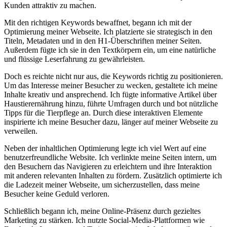
Kunden attraktiv zu​ machen.
Mit‌ den richtigen Keywords bewaffnet, begann ​ich mit der
Optimierung ⁣meiner Webseite. Ich platzierte sie strategisch in den
Titeln, ​Metadaten und ‍in den ⁢H1-Überschriften⁤ meiner Seiten.
Außerdem fügte ​ich sie in den Textkörpern ein, um eine natürliche
und flüssige Leserfahrung zu gewährleisten.
Doch‍ es reichte nicht nur​ aus, ‍die Keywords ‌richtig zu positionieren.
​Um​ das ⁣Interesse meiner⁤ Besucher zu wecken,⁣ gestaltete⁣ ich meine
Inhalte ​kreativ und ‍ansprechend. ⁤Ich fügte informative Artikel über
Haustierernährung hinzu, führte Umfragen durch​ und bot nützliche⁤
Tipps⁤ für ‍die⁢ Tierpflege an.‍ Durch diese interaktiven Elemente
inspirierte ich meine Besucher dazu, länger ‍auf ⁤meiner ⁣Webseite zu
verweilen.
Neben ‌der inhaltlichen Optimierung legte ich viel Wert auf eine​
benutzerfreundliche ‍Website. Ich verlinkte meine Seiten intern, um
den⁤ Besuchern das Navigieren​ zu erleichtern und ihre Interaktion ​
mit ⁣anderen ​relevanten Inhalten zu fördern. Zusätzlich ⁣optimierte ich
die Ladezeit meiner Webseite, um ⁣sicherzustellen, dass meine
‍Besucher ⁣keine⁤ Geduld⁤ verloren.
Schließlich begann ich,‍ meine ‍Online-Präsenz durch⁤ gezieltes
‌Marketing ⁣zu stärken. Ich ⁤nutzte Social-Media-Plattformen wie