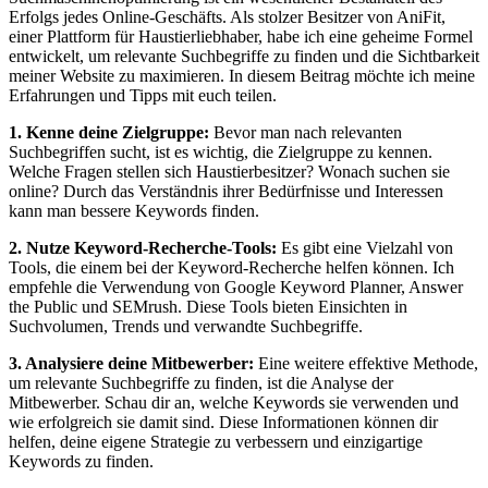
Erfolgs jedes Online-Geschäfts. Als stolzer Besitzer von AniFit,
einer Plattform ​für ⁤Haustierliebhaber, habe ​ich‍ eine geheime Formel
entwickelt, um relevante Suchbegriffe zu finden und die‍ Sichtbarkeit​
meiner Website zu maximieren. In diesem Beitrag ​möchte⁣ ich meine
⁣Erfahrungen ​und ‌Tipps mit euch teilen.
1.⁤ Kenne ⁣deine Zielgruppe:
Bevor man nach relevanten
Suchbegriffen ‌sucht, ist es wichtig, die Zielgruppe ⁢zu kennen.
Welche ⁣Fragen ‍stellen sich Haustierbesitzer? Wonach suchen ‌sie⁣
online? Durch das⁣ Verständnis ihrer ​Bedürfnisse und Interessen
kann ​man bessere Keywords finden.
2. Nutze Keyword-Recherche-Tools:
‌Es gibt eine Vielzahl von
Tools, die einem bei der Keyword-Recherche helfen können.‍ Ich‌
empfehle die Verwendung von Google ‌Keyword Planner, Answer
the Public und SEMrush. Diese Tools⁢ bieten Einsichten ⁣in
Suchvolumen,‌ Trends und verwandte Suchbegriffe.
3. Analysiere deine ‍Mitbewerber:
Eine weitere effektive​ Methode,
um⁢ relevante Suchbegriffe zu finden,‌ ist die ⁤Analyse ⁤der
Mitbewerber. Schau dir ​an, welche Keywords sie verwenden ⁢und⁣
wie ⁢erfolgreich⁤ sie damit sind. Diese Informationen können dir
helfen, deine ⁣eigene Strategie zu ⁤verbessern⁣ und einzigartige
Keywords zu ⁤finden.