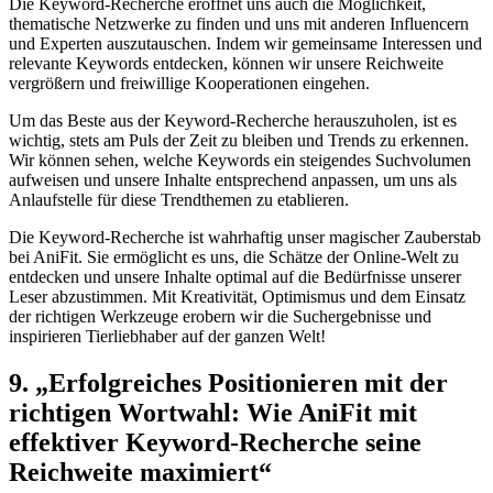
Die⁢ Keyword-Recherche⁤ eröffnet uns​ auch ​die Möglichkeit,
thematische Netzwerke zu finden und uns ⁤mit ⁤anderen Influencern
und Experten⁤ auszutauschen. Indem‍ wir gemeinsame Interessen und
relevante⁢ Keywords‌ entdecken, können wir unsere Reichweite
vergrößern und​ freiwillige‌ Kooperationen eingehen.
Um das Beste aus der Keyword-Recherche⁤ herauszuholen,‍ ist⁤ es​
wichtig, stets am Puls der ⁣Zeit zu bleiben und Trends zu erkennen.
Wir können sehen, ⁤welche Keywords ein steigendes Suchvolumen
aufweisen⁢ und ‍unsere Inhalte entsprechend ​anpassen, ​um‍ uns als
Anlaufstelle für ‍diese Trendthemen zu ​etablieren.
Die‌ Keyword-Recherche ist wahrhaftig unser magischer Zauberstab
bei AniFit. Sie ermöglicht es uns, die ​Schätze der Online-Welt zu
entdecken und ⁣unsere Inhalte optimal auf ‍die Bedürfnisse‍ unserer
Leser ⁤abzustimmen. Mit Kreativität, Optimismus und ⁤dem Einsatz
der richtigen‍ Werkzeuge erobern⁣ wir die ⁣Suchergebnisse ​und
inspirieren Tierliebhaber auf der ganzen Welt!
9. „Erfolgreiches⁢ Positionieren mit der⁣
richtigen Wortwahl: Wie ⁢AniFit ‌mit
effektiver​ Keyword-Recherche ⁣seine
Reichweite ⁤maximiert“