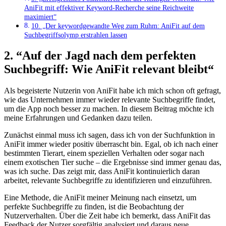
⁢AniFit ‌mit effektiver​ Keyword-Recherche ⁣seine Reichweite
⁤maximiert“
10. „Der keywordgewandte ⁤Weg zum Ruhm: AniFit‍ auf dem
Suchbegriffsolymp erstrahlen lassen
2. ​“Auf der Jagd nach dem perfekten
Suchbegriff: Wie AniFit relevant⁢ bleibt“
Als begeisterte Nutzerin von AniFit habe ich mich schon oft ⁣gefragt,
wie das Unternehmen immer wieder relevante Suchbegriffe findet,
um die App⁤ noch ‌besser zu machen. In diesem Beitrag ‍möchte ich
meine Erfahrungen und Gedanken dazu teilen.
Zunächst‌ einmal‍ muss‍ ich sagen, dass ich von der Suchfunktion in
AniFit immer wieder ‍positiv überrascht bin. Egal, ob ich nach einer
bestimmten⁤ Tierart, einem speziellen Verhalten oder sogar ‌nach
einem exotischen⁣ Tier suche⁢ – ⁢die⁤ Ergebnisse sind immer genau das,
was ich‍ suche. ‍Das ⁢zeigt mir,‍ dass ⁢AniFit kontinuierlich⁤ daran
arbeitet, relevante Suchbegriffe zu identifizieren und⁢ einzuführen.
Eine ⁣Methode, die AniFit⁢ meiner Meinung ⁢nach einsetzt, um
perfekte Suchbegriffe zu finden, ist die ⁤Beobachtung der‍
Nutzerverhalten. ​Über die Zeit habe ich bemerkt,​ dass‌ AniFit das
Feedback der Nutzer sorgfältig‌ analysiert​ und ‍daraus neue ​