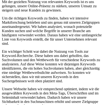
Mit der gezielten Nutzung von relevanten Keywords ist es uns
gelungen,‍ unsere Online-Präsenz zu stärken, unseren Umsatz zu
steigern und‍ neue ⁣Kunden zu gewinnen.
Um⁣ die⁢ richtigen ‌Keywords⁢ zu finden, haben wir intensive
Marktforschung ‌betrieben und uns‌ genau ‌mit unseren Zielgruppen ​
auseinandergesetzt.​ Wir⁣ haben analysiert, wonach potenzielle
Kunden suchen und‍ welche Begriffe in unserer Branche am​
häufigsten verwendet‌ werden. Daraus haben​ wir⁢ eine umfangreiche⁢
Liste von Keywords erstellt,‍ die für unser Unternehmen relevant
sind.
Ein wichtiger⁤ Schritt⁤ war dabei die Nutzung von Tools zur
Keyword-Recherche.‍ Diese ⁣haben‍ uns dabei geholfen, das
Suchvolumen und den Wettbewerb für verschiedene Keywords zu​
analysieren. Auf diese⁢ Weise ​konnten ‌wir diejenigen⁤ Keywords
‍identifizieren,‍ die ein hohes Suchvolumen haben, ‌aber⁢ gleichzeitig
eine niedrige ‌Wettbewerbsdichte⁤ aufweisen. ⁤So konnten wir
sicherstellen, dass ‌wir mit unseren Keywords in ‍den
Suchergebnissen weit oben platziert ⁣sind.
Unsere Webseite ⁤haben wir entsprechend⁢ optimiert,⁤ indem wir die⁢
ausgewählten Keywords in den Meta-Tags, Überschriften und im
Seiteninhalt verwendet haben.‌ Dadurch haben wir unsere‌
Sichtbarkeit in den Suchmaschinen erhöht und unsere ​Zielgruppe