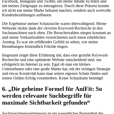
Facebook, Instagram⁤ und Twitter, um⁣ meine Inhalte zu teilen ‍und
mit meiner Zielgruppe ‍zu interagieren. Durch diese Präsenz konnte
ich nicht nur​ meine Marke bekannt ​machen, sondern auch ⁢wertvolle
Kundenbeziehungen​ aufbauen.
Die Ergebnisse meiner Schatzsuche waren überwältigend. ⁤Meine
Webseite ‌rückte dank‍ der cleveren ⁢Keyword-Recherche in den
⁣Suchmaschinen nach‍ oben.⁢ Die Besucherzahlen stiegen konstant ⁢an‌
und meine Verkaufszahlen verzeichneten auch‌ einen erheblichen
Anstieg. Es war‌ ein erfüllendes‍ Gefühl ⁣zu sehen, ‍wie meine ​
Bemühungen letztendlich Früchte ⁣trugen.
Insgesamt zeigte ⁣diese Erfahrung​ mir, dass eine gezielte Keyword-
Recherche und eine optimierte Website ⁢entscheidend sind, um
erfolgreich im Internet zu sein. Egal ‍ob man ein ​kleines
Unternehmen ‍oder ​eine ⁢große​ Marke hat, mit der richtigen ​Strategie
und⁢ etwas Kreativität kann man seinen eigenen ‍Schatz ​finden und
seinen Online-Erfolg ‌vorantreiben. Keine Schatzkarte benötigt!
6. „Die geheime Formel für AniFit: So‌
werden relevante Suchbegriffe⁤ für
maximale Sichtbarkeit gefunden“
Suchmaschinenoptimierung ist ein wesentlicher ​Bestandteil des