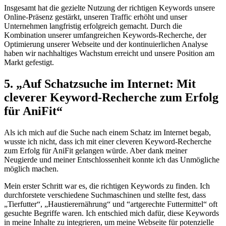
Insgesamt hat die gezielte Nutzung der richtigen Keywords unsere
Online-Präsenz gestärkt, ⁤unseren Traffic erhöht und unser
‌Unternehmen‍ langfristig​ erfolgreich gemacht. Durch die⁣
Kombination unserer umfangreichen Keywords-Recherche, der‍
Optimierung unserer Webseite und‍ der kontinuierlichen​ Analyse
haben wir nachhaltiges Wachstum erreicht und unsere ​Position ⁢am‌
Markt ⁢gefestigt.
5. „Auf Schatzsuche im⁣ Internet: Mit
cleverer Keyword-Recherche ⁤zum​ Erfolg
⁢für‍ AniFit“
Als ich mich auf‌ die Suche nach einem Schatz im Internet begab,
wusste​ ich nicht, dass⁤ ich mit einer ‌cleveren Keyword-Recherche
zum Erfolg für AniFit gelangen würde. Aber ‍dank meiner​
Neugierde und meiner Entschlossenheit konnte ich das Unmögliche
möglich ⁣machen.
Mein erster Schritt war ‍es, die ⁢richtigen Keywords zu finden.​ Ich
durchforstete verschiedene ⁤Suchmaschinen und stellte fest, dass
„Tierfutter“, „Haustierernährung“ und ​“artgerechte Futtermittel“​ oft
gesuchte ⁣Begriffe waren. Ich‍ entschied mich dafür, diese ⁣Keywords
in meine ⁣Inhalte zu integrieren, um meine Webseite für potenzielle