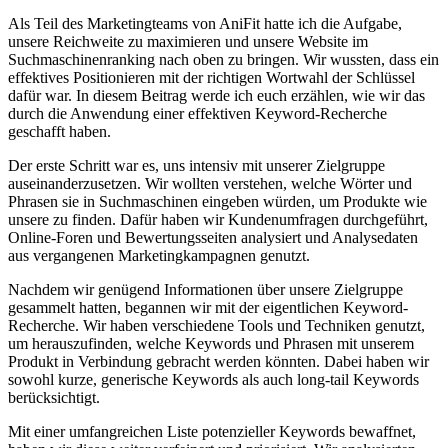
Als Teil des Marketingteams von AniFit hatte ⁢ich die Aufgabe,
unsere ‍Reichweite zu ⁤maximieren‍ und unsere Website im⁣
Suchmaschinenranking ‌nach ​oben‍ zu bringen. Wir wussten, dass ein
effektives Positionieren mit der richtigen Wortwahl‍ der Schlüssel
dafür ‌war. In diesem Beitrag werde​ ich euch erzählen, wie wir das
durch​ die Anwendung⁣ einer effektiven Keyword-Recherche
⁢geschafft haben.
Der erste ‌Schritt war es, uns intensiv mit unserer Zielgruppe
auseinanderzusetzen. Wir wollten ​verstehen, welche Wörter und⁤
Phrasen ‌sie in Suchmaschinen​ eingeben ⁣würden, um Produkte wie⁢
unsere ‍zu​ finden. ⁣Dafür haben wir Kundenumfragen durchgeführt,
Online-Foren ‍und ‍Bewertungsseiten⁤ analysiert und Analysedaten
⁤aus vergangenen Marketingkampagnen‍ genutzt.
Nachdem ⁤wir genügend Informationen über unsere Zielgruppe
‍gesammelt hatten, begannen wir ​mit der eigentlichen Keyword-
Recherche. Wir‍ haben verschiedene ⁤Tools⁣ und Techniken genutzt,
um herauszufinden, ‍welche ‌Keywords und Phrasen mit unserem
⁤Produkt in Verbindung‍ gebracht werden könnten. Dabei⁢ haben​ wir
sowohl kurze, generische Keywords⁣ als auch⁢ long-tail Keywords
berücksichtigt.
Mit einer umfangreichen Liste‌ potenzieller Keywords ​bewaffnet,