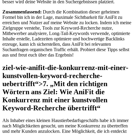
besser wird ​deine Website in ⁤den Suchergebnissen platziert.
Zusammenfassend:
⁣Durch die Kombination dieser geheimen
Formel bin ⁤ich in der Lage, maximale Sichtbarkeit​ für AniFit zu
erreichen‍ und Nutzer auf meine ​Website ​zu locken. Indem ich​ meine‍
Zielgruppe ⁤verstehe, Tools zur ​Keyword-Recherche nutze,
Mitbewerber analysiere,​ Long-Tail-Keywords verwende, optimierte
Inhalte erstelle, Ladezeiten optimiere und hochwertige ⁢Backlinks
erzeuge, kann ich ‍sicherstellen, dass ‍AniFit ​bei relevanten
Suchanfragen organischen Traffic erhält. Probiert diese Tipps selbst⁣
aus und freut euch über‌ das Ergebnis!
ziel-wie-anifit-die-konkurrenz-mit-einer-
kunstvollen-keyword-recherche-
uebertrifft“>7. „Mit den⁣ richtigen⁣
Wörtern ans‍ Ziel:​ Wie ⁢AniFit die
Konkurrenz mit einer kunstvollen
Keyword-Recherche‍ übertrifft“
Als Inhaber eines ⁢kleinen ⁤Haustierbedarfsgeschäfts habe ich ‌immer
⁢nach Möglichkeiten gesucht, um meine Konkurrenz zu übertreffen‍
und mehr‍ Kunden anzulocken. Eine Möglichkeit, die ich entdeckt‍