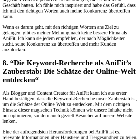
Geschäft⁤ hatten. Ich⁣ fühle mich inspiriert und habe das ‍Gefühl, ⁣dass
ich mit den richtigen Worten auch meine Konkurrenz übertreffen
kann.
Wenn es‍ darum geht, mit den richtigen Wörtern ‍ans Ziel‍ zu
⁣gelangen, gibt es meiner Meinung nach keine ⁣bessere Firma als
AniFit. Ich kann⁢ sie jedem empfehlen, der⁤ nach Möglichkeiten
sucht, seine Konkurrenz ‌zu ​übertreffen und ​mehr Kunden
anzulocken.
8. ⁢“Die Keyword-Recherche als AniFit’s
Zauberstab: Die Schätze der ⁢Online-Welt
entdecken“
Als Blogger ⁣und Content Creator für ‍AniFit ⁤kann ich aus erster​
Hand bestätigen, ⁤dass‌ die Keyword-Recherche unser ⁤Zauberstab ist,
um⁣ die Schätze der​ Online-Welt zu entdecken. Mit dem richtigen
Einsatz dieser magischen⁣ Technik können‌ wir ‌unsere Inhalte nicht
nur optimieren, sondern auch gezielt​ Besucher auf unsere⁢ Website
lenken.
Eine⁤ der aufregendsten Herausforderungen​ bei AniFit ist ⁣es,
relevante Informationen ⁣über Haustiere ⁤und Tiergesundheit​ zu teilen.⁤