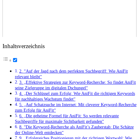
Inhaltsverzeichnis
2. ​“Auf der Jagd nach dem perfekten Suchbegriff: Wie AniFit
relevant⁢ bleibt“
3. „Effektive Strategien zur Keyword-Recherche: So findet AniFit
seine Zielgruppe im‍ digitalen ⁣Dschungel“
4. „Der Schlüssel ​zum Erfolg: Wie ​AniFit​ die ‍richtigen Keywords
für nachhaltiges Wachstum findet“
5. „Auf Schatzsuche im⁣ Internet: Mit cleverer Keyword-Recherche
⁤zum​ Erfolg ⁢für‍ AniFit“
6. „Die geheime Formel für AniFit: So‌ werden relevante
Suchbegriffe⁤ für maximale Sichtbarkeit gefunden“
8. ⁢“Die Keyword-Recherche als AniFit’s Zauberstab: Die Schätze
der ⁢Online-Welt entdecken“
9. „Erfolgreiches⁢ Positionieren mit der⁣ richtigen Wortwahl: Wie