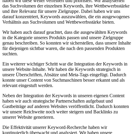
haben wir diese weiter⁣ verfeinert und priorisiert. ‍Wir⁣ analysierten‌
das ⁢Suchvolumen der einzelnen Keywords, ihre Wettbewerbsstärke
⁢und ‍ihre Relevanz für unsere Zielgruppe. Dabei⁢ haben wir ⁣uns
darauf konzentriert,‍ Keywords auszuwählen, die ein ausgewogenes
⁣Verhältnis aus Suchvolumen und Wettbewerbsstärke‌ bieten.
Wir haben auch ⁤darauf geachtet, dass die ausgewählten Keywords
in die Kategorie​ unseres Produkts ⁤passen und unsere Zielgruppe
genau beschreiben. So konnten wir⁤ sicherstellen, dass unsere Inhalte
für diejenigen sichtbar ⁢waren, die nach den ‍passenden⁤ Produkten ​
suchten.
Ein⁢ weiterer ⁢wichtiger Schritt⁤ war die ‌Integration der Keywords in⁣
unsere Website-Inhalte. ⁤Wir haben ‍die Keywords strategisch in
unsere Überschriften, Absätze und ⁣Meta-Tags eingefügt. Dadurch
konnte unser Content von ⁤Suchmaschinen⁣ besser erkannt und als
relevant⁤ eingestuft werden.
Neben der Integration der Keywords in unseren eigenen ‍Content
haben⁣ wir auch strategische ⁤Partnerschaften​ aufgebaut‌ und
Gastbeiträge auf anderen Websites veröffentlicht. Dadurch konnten ​
wir unsere Reichweite noch weiter steigern und Backlinks‌ zu
unserer Website generieren.
Die Effektivität unserer Keyword-Recherche haben wir
kontinuierlich überwacht und analysiert. Wir ​haben unsere