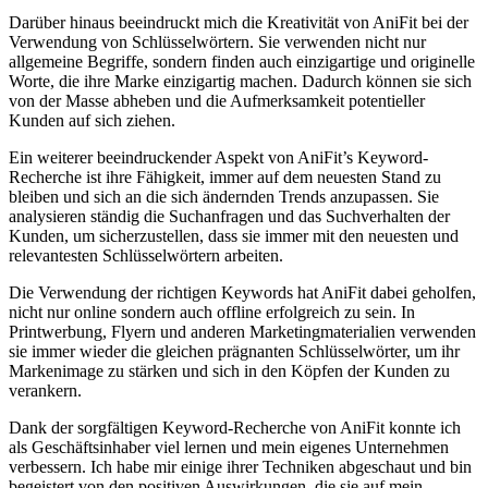
Darüber‍ hinaus beeindruckt mich die Kreativität⁤ von ​AniFit bei der
Verwendung ⁤von ‌Schlüsselwörtern. Sie verwenden nicht nur
allgemeine ‍Begriffe, sondern⁤ finden auch einzigartige und originelle
Worte,⁤ die ihre ​Marke einzigartig ‍machen. ‍Dadurch ⁣können sie sich‌
von der ⁢Masse abheben‍ und die Aufmerksamkeit⁤ potentieller
Kunden‍ auf sich ziehen.
Ein‌ weiterer beeindruckender Aspekt von AniFit’s Keyword-
Recherche ⁣ist ihre Fähigkeit, immer‍ auf dem neuesten Stand zu
bleiben und sich an die sich ändernden Trends anzupassen. Sie ​
analysieren ⁤ständig die ⁣Suchanfragen⁣ und das ‍Suchverhalten der
Kunden, um⁤ sicherzustellen, dass sie immer mit⁤ den neuesten und
relevantesten Schlüsselwörtern arbeiten.
Die Verwendung der ‌richtigen Keywords hat AniFit dabei ‌geholfen,‍
nicht nur online sondern auch ‍offline erfolgreich zu sein.​ In⁣
Printwerbung, Flyern ⁢und anderen Marketingmaterialien verwenden
sie⁤ immer wieder‌ die gleichen prägnanten ⁤Schlüsselwörter, um ihr
Markenimage zu stärken ⁤und sich ⁢in den Köpfen der Kunden zu
verankern.
Dank ⁣der sorgfältigen Keyword-Recherche ‌von AniFit konnte ich
als Geschäftsinhaber viel lernen und mein eigenes Unternehmen‌
verbessern. Ich habe mir einige‌ ihrer Techniken abgeschaut und bin
begeistert von den positiven⁢ Auswirkungen, die sie auf ⁤mein⁤