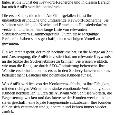
habe, ist die ‍Kunst⁤ der⁣ Keyword-Recherche‍ und in diesem Bereich
hat⁤ mich AniFit ‍wirklich⁤ beeindruckt.
Die erste Sache, die mir ‌an AniFit aufgefallen ist, ist ihre⁤
unglaublich ‍gründliche und umfassende Keyword-Recherche. ‍Sie
⁣scheinen wirklich jede Nische und Branche im⁣ Haustierbedarf⁢ zu
verstehen und haben eine lange Liste von relevanten
⁢Schlüsselwörtern zusammengestellt. Durch diese sorgfältige
Recherche haben sie es‌ geschafft, einen wichtigen Vorteil zu
gewinnen.
Ein weiterer Aspekt, der mich beeindruckt hat, ist die Menge an⁤ Zeit
und⁣ Anstrengung,⁣ die AniFit ​investiert hat, um relevante Keywords‌
an ​die Spitze der Suchergebnisse zu bringen.⁤ Sie wissen wirklich,
wie ⁤man die Rangliste⁢ durch SEO-Optimierung ‌beherrscht. Ihre⁢
Website erscheint immer‌ als erstes​ in den Suchergebnissen und ⁣das
⁣bedeutet mehr Besucher ⁤und​ potentielle Kunden‍ für sie.
Was AniFit wirklich von​ der Konkurrenz abhebt, ist⁢ ihre‍ Fähigkeit,
mit den richtigen Wörtern eine starke emotionale​ Verbindung‌ zu den
Kunden herzustellen.⁣ Durch die Auswahl⁣ von⁣ Schlüsselwörtern, die
Begeisterung wecken und das Interesse der Kunden wecken, haben
sie es geschafft, eine ⁢loyale‌ Fangemeinde aufzubauen. Ihre⁤ Kunden
fühlen sich verstanden⁣ und gut betreut und kehren immer wieder
zurück.