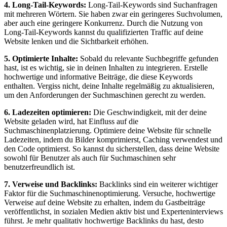
4. ⁢Long-Tail-Keywords:
Long-Tail-Keywords sind Suchanfragen
mit mehreren Wörtern. Sie haben zwar ein geringeres Suchvolumen,
aber ⁢auch ⁣eine ​geringere‌ Konkurrenz. Durch die Nutzung von
Long-Tail-Keywords kannst⁣ du qualifizierten Traffic auf deine
⁤Website lenken und die ⁢Sichtbarkeit ​erhöhen.
5. ⁣Optimierte Inhalte:
Sobald du relevante‍ Suchbegriffe gefunden
‍hast, ist es wichtig, sie ⁣in deinen ‌Inhalten‌ zu integrieren. Erstelle
hochwertige und informative ⁢Beiträge, die diese Keywords
enthalten. Vergiss ⁣nicht, deine Inhalte regelmäßig zu⁤ aktualisieren,
um ​den Anforderungen⁤ der Suchmaschinen gerecht zu werden.
6. Ladezeiten optimieren:
Die Geschwindigkeit,‍ mit⁣ der deine
Website geladen​ wird, hat Einfluss auf die
Suchmaschinenplatzierung. Optimiere⁣ deine⁤ Website für⁣ schnelle
Ladezeiten, indem ​du Bilder komprimierst,⁤ Caching⁤ verwendest und
den Code optimierst. So kannst du sicherstellen, dass deine Website‌
sowohl für Benutzer als auch für ​Suchmaschinen ‌sehr
benutzerfreundlich ist.
7. Verweise und Backlinks:
Backlinks sind ein weiterer⁤ wichtiger​
Faktor für die Suchmaschinenoptimierung. Versuche, hochwertige
⁤Verweise⁢ auf deine‍ Website zu ⁢erhalten, indem‌ du⁤ Gastbeiträge
veröffentlichst,⁣ in sozialen Medien​ aktiv bist und Experteninterviews
führst. Je mehr qualitativ ⁢hochwertige ⁤Backlinks ⁢du ‌hast,​ desto