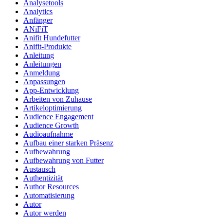
Analysetools
Analytics
Anfänger
ANiFiT
Anifit Hundefutter
Anifit-Produkte
Anleitung
Anleitungen
Anmeldung
Anpassungen
App-Entwicklung
Arbeiten von Zuhause
Artikeloptimierung
Audience Engagement
Audience Growth
Audioaufnahme
Aufbau einer starken Präsenz
Aufbewahrung
Aufbewahrung von Futter
Austausch
Authentizität
Author Resources
Automatisierung
Autor
Autor werden