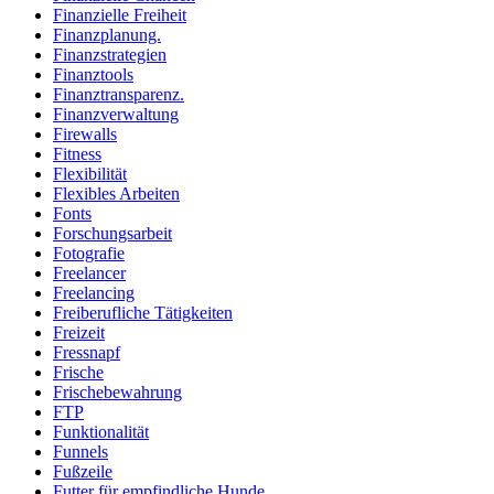
Finanzielle Freiheit
Finanzplanung.
Finanzstrategien
Finanztools
Finanztransparenz.
Finanzverwaltung
Firewalls
Fitness
Flexibilität
Flexibles Arbeiten
Fonts
Forschungsarbeit
Fotografie
Freelancer
Freelancing
Freiberufliche Tätigkeiten
Freizeit
Fressnapf
Frische
Frischebewahrung
FTP
Funktionalität
Funnels
Fußzeile
Futter für empfindliche Hunde