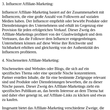
3. Influencer Affiliate-Marketing:
Influencer Affiliate-Marketing basiert auf der ⁢Zusammenarbeit mit
Influencern, die eine große Anzahl von Followern auf sozialen
Medien haben. Der Influencer empfiehlt oder bewirbt⁤ Produkte oder
Dienstleistungen des Unternehmens und erhält im Gegenzug eine
Provision für⁣ jeden erfolgreichen Verkauf. Dieser Zweig des
Affiliate-Marketings profitiert‍ von der‍ Glaubwürdigkeit und dem
Vertrauen, das die Follower dem Influencer entgegenbringen.
Unternehmen​ können auf diese Weise ihre Reichweite und​
Sichtbarkeit erhöhen und‌ gleichzeitig von der Authentizität des
Influencers profitieren.
4. Nischenseiten ⁤Affiliate-Marketing:
Nischenseiten⁢ sind Websites oder Blogs, die ‍sich auf ein
spezifisches Thema oder eine spezielle ⁤Nische konzentrieren.
Partner erstellen Inhalte, die für eine bestimmte Zielgruppe relevant⁤
sind und Produkte⁤ oder​ Dienstleistungen bewerben, die zu dieser
Nische passen. ‌Dieser Zweig des Affiliate-Marketings zieht ein
‌spezifisches Publikum an, das bereits Interesse an dem Thema hat ​
und daher ‍eher geneigt ist, auf ⁢Affiliate-Links zu ‍klicken ‌und etwas
zu kaufen.
Insgesamt bietet das Affiliate-Marketing verschiedene Zweige, die