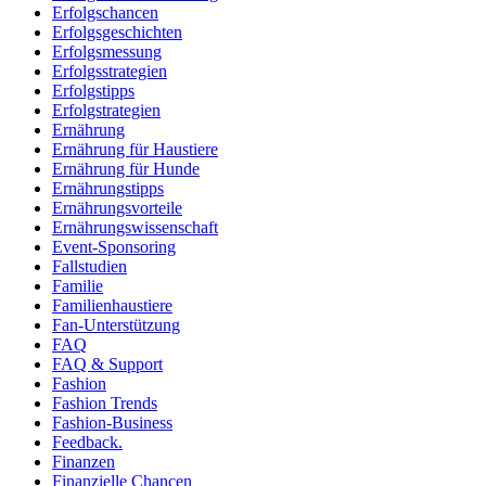
Erfolgschancen
Erfolgsgeschichten
Erfolgsmessung
Erfolgsstrategien
Erfolgstipps
Erfolgstrategien
Ernährung
Ernährung für Haustiere
Ernährung für Hunde
Ernährungstipps
Ernährungsvorteile
Ernährungswissenschaft
Event-Sponsoring
Fallstudien
Familie
Familienhaustiere
Fan-Unterstützung
FAQ
FAQ & Support
Fashion
Fashion Trends
Fashion-Business
Feedback.
Finanzen
Finanzielle Chancen