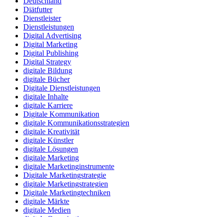
Deutschland
Diätfutter
Dienstleister
Dienstleistungen
Digital Advertising
Digital Marketing
Digital Publishing
Digital Strategy
digitale Bildung
digitale Bücher
Digitale Dienstleistungen
digitale Inhalte
digitale Karriere
Digitale Kommunikation
digitale Kommunikationsstrategien
digitale Kreativität
digitale Künstler
digitale Lösungen
digitale Marketing
digitale Marketinginstrumente
Digitale Marketingstrategie
digitale Marketingstrategien
Digitale Marketingtechniken
digitale Märkte
digitale Medien