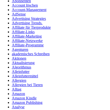
Abonnenten
Account löschen
Account-Management
AdSense
Advertising Strategies
Advertising Trends.
Affiliate für Tierprodukte
Affiliate-Links
Affiliate-Marketing
Affiliate-Netzwerke
Affiliate-Programme
Agenturen
akademisches Schreiben
Aktionen
Aktualisierung
Algorithmus
Alleinfutter
Alleinfuttermittel
Allergien
Allergien bei Tieren
Alltag
Amazon
Amazon Kindle
Amazon Publishing
Analyse