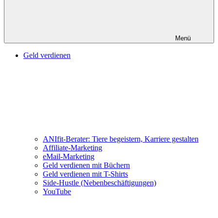
Menü
Geld verdienen
ANIfit-Berater: Tiere begeistern, Karriere gestalten
Affiliate-Marketing
eMail-Marketing
Geld verdienen mit Büchern
Geld verdienen mit T-Shirts
Side-Hustle (Nebenbeschäftigungen)
YouTube