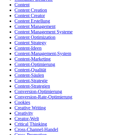
Content
Content Creation
Content Creator
Content Erstellung
Content Management
Content Management Systeme
Content Optimization
Content Strategy
Content-Ideen
Content-Management-System
Content-Marketing
Content-Optimierung
Content-Qualität
Content-Säulen
Content-Strategie
Content-Strategien
Conversion-Optimierung
Conversion-Rate-Optimierung
Cookies
Creative Writing
Creativity
Creator-Welt
Critical Thinking
Cross-Channel-Handel
Cross-Promotion