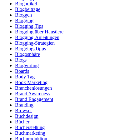
Blogartikel
Blogbeiträge
Bloggen
Blogging
Blogging Tips
Blogging über Haustiere
Blogging-Anleitungen
Blogging-Strategien
Blogging-Tipps
Blogosphäre
Blogs
Blogwriting
Boards
Body Tag
Book Marketing
Branchenlösungen
Brand Awareness
Brand Engagement
Branding
Browser
Buchdesign
Bücher
Bucherstellung
Buchmarketing
Buchproduktion