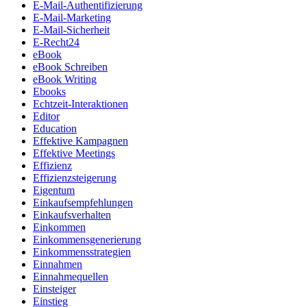
E-Mail-Authentifizierung
E-Mail-Marketing
E-Mail-Sicherheit
E-Recht24
eBook
eBook Schreiben
eBook Writing
Ebooks
Echtzeit-Interaktionen
Editor
Education
Effektive Kampagnen
Effektive Meetings
Effizienz
Effizienzsteigerung
Eigentum
Einkaufsempfehlungen
Einkaufsverhalten
Einkommen
Einkommensgenerierung
Einkommensstrategien
Einnahmen
Einnahmequellen
Einsteiger
Einstieg