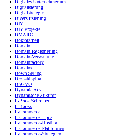
Digitales Unternehmertum
Digitalisierung
Digitalstrategie
Diversifizierung
DIY
DIY-Projekte
DMARC
Doktorarbeit
Domain
Domain-Registrierung
Domain-Verwaltung
Domainfactory
Domains
Down Selling
Dropshipping
DSGVO
Dynamic Ads
Dynamische Zukunft
E-Book Schreiben
E-Books
E-Commerce
E-Commerce Tipps
E-Commerce-Hosting
E-Commerce-Plattformen
E-Commerce-Strategien