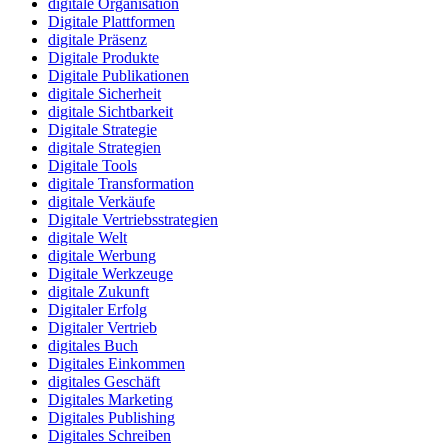
digitale Organisation
Digitale Plattformen
digitale Präsenz
Digitale Produkte
Digitale Publikationen
digitale Sicherheit
digitale Sichtbarkeit
Digitale Strategie
digitale Strategien
Digitale Tools
digitale Transformation
digitale Verkäufe
Digitale Vertriebsstrategien
digitale Welt
digitale Werbung
Digitale Werkzeuge
digitale Zukunft
Digitaler Erfolg
Digitaler Vertrieb
digitales Buch
Digitales Einkommen
digitales Geschäft
Digitales Marketing
Digitales Publishing
Digitales Schreiben