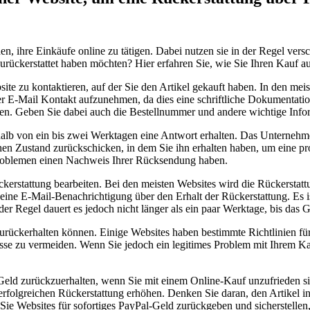
den, ihre Einkäufe‍ online zu tätigen.⁣ Dabei nutzen sie in der ⁢Regel 
urückerstattet haben möchten? Hier erfahren Sie, wie Sie Ihren​ Kauf au
ite zu kontaktieren, auf der Sie den Artikel ​gekauft haben. In den meist
 per E-Mail Kontakt ⁤aufzunehmen, da dies eine schriftliche Dokumentation
n. Geben Sie dabei auch die ‍Bestellnummer und ‌andere wichtige Info
lb von ein bis zwei Werktagen eine Antwort erhalten. ⁢Das ⁢Unternehme
ichen Zustand zurückschicken, in dem Sie ihn erhalten ​haben, um‍ eine ⁤
Problemen⁢ einen Nachweis Ihrer Rücksendung haben.
erstattung ⁤bearbeiten. Bei den meisten Websites wird ⁣die ​Rückerstattu
ie eine E-Mail-Benachrichtigung über ‍den Erhalt der Rückerstattung. Es 
er Regel dauert es jedoch nicht länger als ein ⁤paar Werktage, bis das⁢ 
d zurückerhalten können. Einige Websites haben⁣ bestimmte Richtlinien 
e⁤ zu‌ vermeiden. ⁤Wenn Sie jedoch ein legitimes ⁤Problem​ mit Ihrem‌ K
Geld zurückzuerhalten, wenn Sie mit einem​ Online-Kauf unzufrieden si
erfolgreichen Rückerstattung ⁢erhöhen. Denken Sie ⁣daran, den Artikel 
e Websites für sofortiges PayPal-Geld zurückgeben und sicherstellen, d