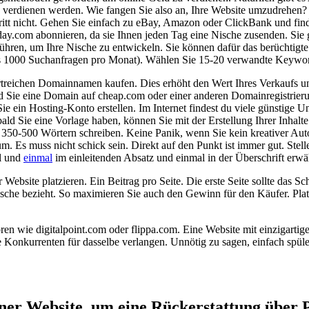
 verdienen werden. Wie fangen Sie also an, Ihre Website umzudrehen? De
ritt nicht. Gehen Sie einfach zu eBay, Amazon oder ClickBank und fin
ay.com abonnieren, da sie Ihnen jeden Tag eine Nische zusenden. Sie 
führen, um Ihre Nische zu entwickeln. Sie können dafür das berüchti
 1000 Suchanfragen pro Monat). Wählen Sie 15-20 verwandte Keywords 
lwortreichen Domainnamen kaufen. Dies erhöht den Wert Ihres Verkaufs
ie eine Domain auf cheap.com oder einer anderen Domainregistrierungsse
Sie ein Hosting-Konto erstellen. Im Internet findest du viele günstige 
ald Sie eine Vorlage haben, können Sie mit der Erstellung Ihrer Inhalt
 350-500 Wörtern schreiben. Keine Panik, wenn Sie kein kreativer Autor
. Es muss nicht schick sein. Direkt auf den Punkt ist immer gut. Stellen
el und
einmal
im einleitenden Absatz und einmal in der Überschrift erw
er Website platzieren. Ein Beitrag pro Seite. Die erste Seite sollte das
e Nische bezieht. So maximieren Sie auch den Gewinn für den Käufer. P
Foren wie digitalpoint.com oder flippa.com. Eine Website mit einzigar
re Konkurrenten für dasselbe verlangen. Unnötig zu sagen, einfach sp
einer Website, um ⁤eine Rückerstattung über