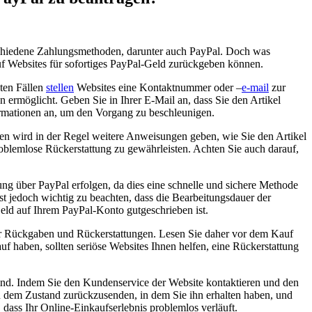
verschiedene Zahlungsmethoden, darunter auch PayPal. Doch was‍
f Websites ‍für ‌sofortiges ‌PayPal-Geld zurückgeben ⁢können.
en Fällen ⁤
stellen
Websites eine Kontaktnummer oder –
e-mail
zur
 ermöglicht. Geben Sie in ​Ihrer‍ E-Mail an, dass Sie den Artikel
rmationen an, ⁢um den ⁤Vorgang zu beschleunigen.
n wird in der Regel weitere Anweisungen⁢ geben, wie⁣ Sie den‍ Artikel
problemlose Rückerstattung zu ‍gewährleisten. Achten Sie auch darauf,
ng über PayPal erfolgen, da ⁤dies⁤ eine schnelle und sichere Methode
ist jedoch wichtig zu beachten,​ dass die Bearbeitungsdauer der
Geld auf Ihrem PayPal-Konto gutgeschrieben ⁣ist.
für Rückgaben und Rückerstattungen. Lesen Sie daher ‌vor⁤ dem Kauf
auf haben, sollten seriöse Websites Ihnen helfen, eine Rückerstattung
nd. ⁤Indem Sie den⁣ Kundenservice der⁤ Website kontaktieren und den
in dem Zustand zurückzusenden, ‍in dem Sie ihn erhalten haben, und
ass Ihr Online-Einkaufserlebnis ‍problemlos verläuft.