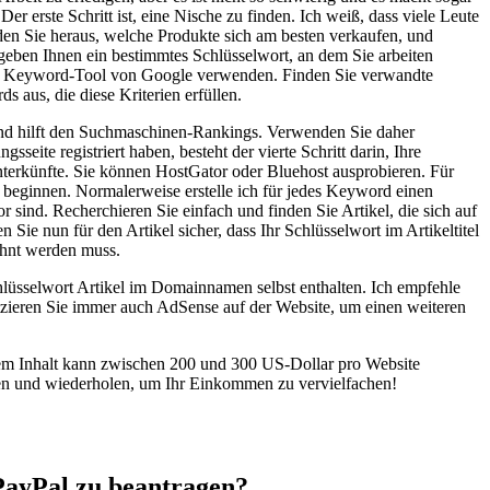
r erste Schritt ist, eine Nische zu finden. Ich weiß, dass viele Leute
den Sie heraus, welche Produkte sich am besten verkaufen, und
geben Ihnen ein bestimmtes Schlüsselwort, an dem Sie arbeiten
gte Keyword-Tool von Google verwenden. Finden Sie verwandte
aus, die diese Kriterien erfüllen.
 und hilft den Suchmaschinen-Rankings. Verwenden Sie daher
ite registriert haben, besteht der vierte Schritt darin, Ihre
Unterkünfte. Sie können HostGator oder Bluehost ausprobieren. Für
e beginnen. Normalerweise erstelle ich für jedes Keyword einen
 sind. Recherchieren Sie einfach und finden Sie Artikel, die sich auf
 Sie nun für den Artikel sicher, dass Ihr Schlüsselwort im Artikeltitel
ähnt werden muss.
 Schlüsselwort Artikel im Domainnamen selbst enthalten. Ich empfehle
latzieren Sie immer auch AdSense auf der Website, um einen weiteren
tigem Inhalt kann zwischen 200 und 300 US-Dollar pro Website
ülen und wiederholen, um Ihr Einkommen zu vervielfachen!
 PayPal zu beantragen?