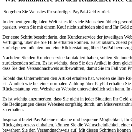
​ So⁤ geben Sie Websites⁤ für sofortiges PayPal-Geld ‍zurück
In der heutigen digitalen Welt ist es für viele Menschen‌ üblich gewor
passiert, wenn Sie mit einem​ Kauf nicht zufrieden sind und Ihr Geld z
Der erste Schritt besteht darin, den Kundenservice der⁢ jeweiligen Webs
Verfügung, über die Sie Hilfe erhalten können.‌ Es ist ratsam, ⁤zuerst
zurückgeben‍ möchten und ​eine Rückerstattung über PayPal bevorzuge
Nachdem Sie den Kundenservice kontaktiert haben, sollten Sie innerha
zurücksenden ‍sollen. Es ist wichtig, dass Sie den Artikel in dem​ gle
dass Sie den⁣ Versandnachweis aufbewahren, damit Sie im Fall von 
Sobald das Unternehmen den Artikel erhalten hat, werden sie Ihre Rück
⁣ist. Ähnlich wie bei einer ‌normalen Zahlung ⁢über PayPal erhalten ​S
Rückerstattung von Website zu Website⁣ unterschiedlich sein kann. In d
Es ist wichtig anzumerken, dass Sie nicht in jeder Situation Ihr Gel
die Bedingungen dieser Websites sorgfältig ‌durch, um Missverständniss
zu erhalten.
Insgesamt bietet PayPal eine einfache und bequeme Möglichkeit, Ihr​ 
Rückgabeprozess einhalten, können ⁣Sie die Wahrscheinlichkeit einer 
bewahren Sie den Versandnachweis auf. Mit diesen Schritten können Si