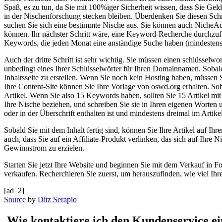
Spaß, es zu tun, da Sie mit 100%iger Sicherheit wissen, dass Sie Geld
in der Nischenforschung stecken bleiben. Überdenken Sie diesen Sch
suchen Sie sich eine bestimmte Nische aus. Sie können auch NicheAd
können. Ihr nächster Schritt wäre, eine Keyword-Recherche durchzu
Keywords, die jeden Monat eine anständige Suche haben (mindestens
Auch der dritte Schritt ist sehr wichtig. Sie müssen einen schlüsse
unbedingt eines Ihrer Schlüsselwörter für Ihren Domainnamen. Sobald S
Inhaltsseite zu erstellen. Wenn Sie noch kein Hosting haben, müssen 
Ihre Content-Site können Sie Ihre Vorlage von oswd.org erhalten. Sob
Artikel. Wenn Sie also 15 Keywords haben, sollten Sie 15 Artikel mit
Ihre Nische beziehen, und schreiben Sie sie in Ihren eigenen Worten um
oder in der Überschrift enthalten ist und mindestens dreimal im Artik
Sobald Sie mit dem Inhalt fertig sind, können Sie Ihre Artikel auf Ihr
auch, dass Sie auf ein Affiliate-Produkt verlinken, das sich auf Ihr
Gewinnstrom zu erzielen.
Starten Sie jetzt Ihre Website und beginnen Sie mit dem Verkauf in 
verkaufen. Recherchieren Sie zuerst, um herauszufinden, wie viel Ih
[ad_2]
Source
by
Ditz Serapio
⁤ Wie kontaktiere ich den Kundenservice​ 