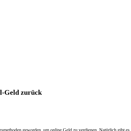
al-Geld zurück
methoden geworden, um online Geld zu verdienen. Natürlich gibt es Arb