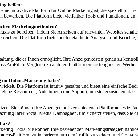
ing helfen?
ine innovative Plattform für Online-Marketing ist, die speziell für Tier
h bewerben. Die Plattform bietet vielfältige Tools und Funktionen, um 
mlichen Marketingmethoden?
he Praxis zu betreiben, indem Sie Anzeigen auf relevanten Websites sch
u erreichen. Die Plattform bietet auch detaillierte Analysen und Beric
staltung, die es Ihnen ermöglicht, Ihre Anzeigenkosten genau zu kontroll
, dass AniFit im Vergleich zu anderen Plattformen kostengünstige Werb
ng im Online-Marketing habe?
ckelt. Die Plattform ist intuitiv gestaltet und bietet eine einfache Be
greiche Ressourcen, Anleitungen und Support, um sicherzustellen, das
nutzen. Sie können Ihre Anzeigen auf verschiedenen Plattformen wie Fa
wachung Ihrer Social-Media-Kampagnen, um sicherzustellen, dass Sie 
rbar?
arketing-Tools. Sie können Ihre bestehenden Marketingstrategien nahtlos
merce-Plattform zu integrieren, um den Traffic zu steigern und Convers