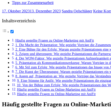
Tipps zur Zusammenarbeit
17. Oktober 2023
13. Dezember 2023
Sandra Oelschläger
Keine Kom
Inhaltsverzeichnis
Häufig gestellte Fragen zu Online-Marketing mit AniFit
1. Die Macht der Präsentation: Wie gezielte Vorträge die Zusammena
2. Eine Bühne für den Erfolg: Warum gezielte Präsentationen eine w
3. Zeigen und überzeugen: Wie gezielte Präsentationen die Partnersc
4. Der WOW-Faktor: Wie gezielte Präsentationen Aufmerksamkeit e
5. Präsentation als Kommunikationswerkzeug: Warum Vorträge in de
6. Mit Stil zum Erfolg: Wie gezielte Präsentationen das Image von A
7. Die Kunst der Überzeugung: Warum gezielte Präsentationen ein w
8. Augen auf, Präsentation an: Wie gezielte Vorträge das Verständni
9. Eine Stimme für Anifit: Wie gezielte Präsentationen die einzi
10. Von der Bühne zum Erfolg: Wie gezielte Präsentationen den Weg
Häufig gestellte Fragen zu Online-Marketing mit AniFit
Häufig gestellte Fragen zu Online-Marketing mit AniFit
Häufig gestellte Fragen zu Online-Marketi