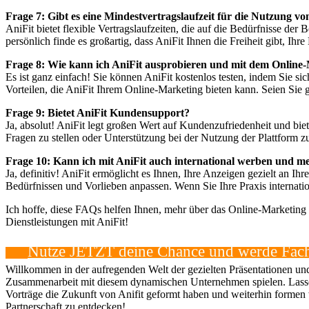
Frage 7: Gibt es eine Mindestvertragslaufzeit für die Nutzung vo
AniFit bietet flexible Vertragslaufzeiten, die auf die Bedürfnisse de
persönlich finde es großartig, dass AniFit Ihnen die Freiheit gibt, I
Frage 8: Wie kann ich AniFit ausprobieren und mit dem Online-
Es ist ganz einfach! Sie können AniFit kostenlos testen, indem Sie si
Vorteilen, die AniFit Ihrem Online-Marketing bieten kann. Seien Sie g
Frage 9: Bietet AniFit Kundensupport?
Ja, absolut! AniFit legt großen Wert auf Kundenzufriedenheit und bi
Fragen zu stellen oder Unterstützung bei der Nutzung der Plattform z
Frage 10: Kann ich mit AniFit auch international werben und m
Ja, definitiv! AniFit ermöglicht es Ihnen, Ihre Anzeigen gezielt an 
Bedürfnissen und Vorlieben anpassen. Wenn Sie Ihre Praxis internati
Ich hoffe, diese FAQs helfen Ihnen, mehr über das Online-Marketing mit
Dienstleistungen mit AniFit!
Nutze JETZT deine Chance und werde Fach
Willkommen in der aufregenden Welt der gezielten Präsentationen und 
Zusammenarbeit mit diesem dynamischen Unternehmen spielen. Lassen
Vorträge die Zukunft von Anifit geformt haben und weiterhin formen we
Partnerschaft zu entdecken!