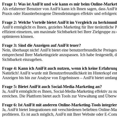
Frage 1: Was ist AniFit und wie kann es mir beim Online-Market
Als erfahrener Benutzer von AniFit kann ich Ihnen sagen, dass AniFit e
Praxis oder Haustierbezogene Dienstleistungen effektiv und erfolgreic
Frage 2: Welche Vorteile bietet AniFit im Vergleich zu herköm
AniFit ermöglicht es Ihnen, gezieltes Marketing für Ihre tierärztlic
effizient einsetzen, um maximale Sichtbarkeit bei Ihrer Zielgruppe z
optimieren können.
Frage 3: Sind die Anzeigen auf AniFit teuer?
Nein, überhaupt nicht! AniFit bietet eine benutzerfreundliche Preisge
entsprechend Ihrer Marketingziele anzupassen. Ich habe festgestellt
Sichtbarkeit einzugehen.
Frage 4: Kann ich AniFit auch nutzen, wenn ich keine Erfahru
Natürlich! AniFit wurde mit Benutzerfreundlichkeit im Hinterkopf entwi
Anzeigen bis hin zur Analyse von Ergebnissen – AniFit bietet umfan
Frage 5: Bietet AniFit auch Social-Media-Marketing an?
Ja, AniFit ermöglicht es Ihnen, Social-Media-Marketing effektiv zu 
erreichen. Die Plattform bietet auch Tools zur Verwaltung und Über
Frage 6: Ist AniFit mit anderen Online-Marketing-Tools integrie
Ja, AniFit bietet Integrationen mit verschiedenen beliebten Online-M
profitieren. Es ist auch möglich, AniFit mit Ihrer Website oder E-Com