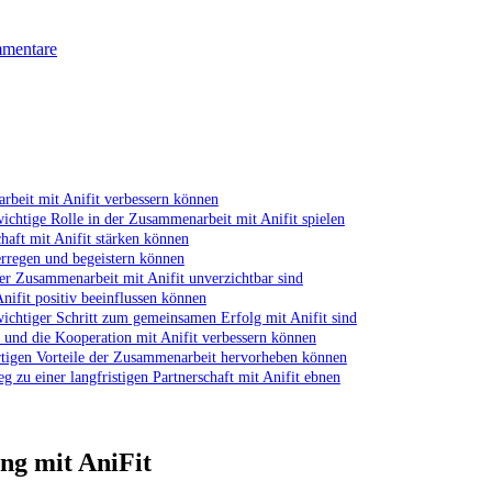
mentare
rbeit mit Anifit verbessern können
ichtige Rolle in der Zusammenarbeit mit Anifit spielen
haft mit Anifit stärken können
rregen und begeistern können
r Zusammenarbeit mit Anifit unverzichtbar sind
nifit positiv beeinflussen können
ichtiger Schritt zum gemeinsamen Erfolg mit Anifit sind
s und die Kooperation mit Anifit verbessern können
gartigen Vorteile der Zusammenarbeit hervorheben können
 zu einer langfristigen Partnerschaft mit Anifit ebnen
ng mit AniFit