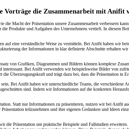
te Vorträge die Zusammenarbeit mit Anifit
, wie die Macht der Präsentation unsere Zusammenarbeit verbessern kann
für die Produkte und Aufgaben des Unternehmens vertieft. In diesem Bei
en auf eine verständliche Weise zu vermitteln. Bei Anifit haben wir be
turierung der Informationen in klar definierte Abschnitte erhalten wi
 Einsatz von Grafiken, Diagrammen und Bildern können komplexe Zusamm
d interessant. Bei Anifit verwenden wir beispielsweise Bilder von zuf
t die Überzeugungskraft und trägt dazu bei, dass die Präsentation in Er
 sein. Bei Anifit haben wir unterschiedliche Teams, die verschiedene 
s zugeschnitten sind. Indem wir Informationen auf die konkreten Hera
entation. Statt nur Informationen zu präsentieren, nutzen wir bei Anifi
er Präsentation teilzunehmen und ihre eigenen Gedanken und Ideen ein
r die Präsentation um praktische Beispiele und Fallstudien erweitern