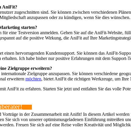
n AniFit?
r Benutzer zugeschnitten sind. Sie können zwischen verschiedenen Pläne
hre Mitgliedschaft anzupassen oder zu kündigen, wenn Sie dies wünschen.
Marketing starten?
ch für eine Testversion anmelden. Gehen Sie auf die AniFit-Website, fü
espannt auf die positive Wirkung, die AniFit auf Ihre Marketingstrateg
etet einen hervorragenden Kundensupport. Sie können das AniFit-Suppo
u erhalten. Ich habe bisher nur positive Erfahrungen mit dem Support-
eine Zielgruppe erweitern?
Ihre internationale Zielgruppe anzupassen. Sie können verschiedene geo
onal erweitern
möchten
, bietet AniFit die richtigen Werkzeuge, um Ihre 
 AniFit zu erfahren. Starten Sie jetzt und entfalten Sie das volle Pote
berater!
Vorträge in der Zusammenarbeit mit Anifit! In diesem Artikel werden wir
 Sie sich von unserer optimismusgeladenen Einführung mitreißen und 
rden. Freuen Sie sich auf eine Reise voller Kreativität und Möglichkeit