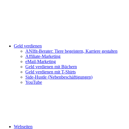
Geld verdienen
ANIfit-Berater: Tiere begeistern, Karriere gestalten
Affiliate-Marketing
eMail-Marketing
Geld verdienen mit Büchern
Geld verdienen mit T-Shirts
Side-Hustle (Nebenbeschäftigungen)
YouTube
Webseiten