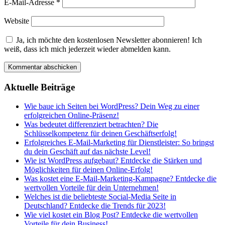
E-Mail-Adresse
*
Website
Ja, ich möchte den kostenlosen Newsletter abonnieren! Ich
weiß, dass ich mich jederzeit wieder abmelden kann.
Aktuelle Beiträge
Wie baue ich Seiten bei WordPress? Dein Weg zu einer
erfolgreichen Online-Präsenz!
Was bedeutet differenziert betrachten? Die
Schlüsselkompetenz für deinen Geschäftserfolg!
Erfolgreiches E-Mail-Marketing für Dienstleister: So bringst
du dein Geschäft auf das nächste Level!
Wie ist WordPress aufgebaut? Entdecke die Stärken und
Möglichkeiten für deinen Online-Erfolg!
Was kostet eine E-Mail-Marketing-Kampagne? Entdecke die
wertvollen Vorteile für dein Unternehmen!
Welches ist die beliebteste Social-Media Seite in
Deutschland? Entdecke die Trends für 2023!
Wie viel kostet ein Blog Post? Entdecke die wertvollen
Vorteile für dein Business!