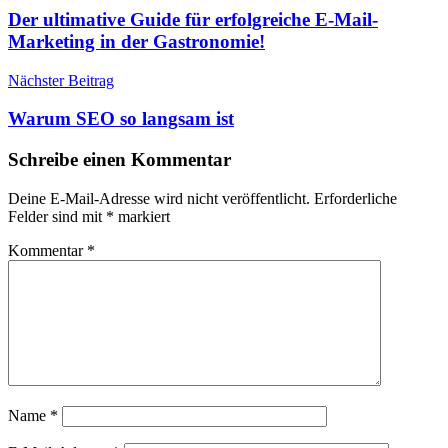
Der ultimative Guide für erfolgreiche E-Mail-
Marketing in der Gastronomie!
Nächster Beitrag
Warum SEO so langsam ist
Schreibe einen Kommentar
Deine E-Mail-Adresse wird nicht veröffentlicht.
Erforderliche
Felder sind mit
*
markiert
Kommentar
*
Name
*