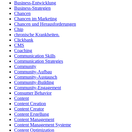
Business-Entwicklung
Business-Strategien
Chancen
Chancen im Marketing
Chancen und Herausforderungen
Chip
chronische Krankheiten.
Clickbank
CMS
Coaching
Communication Skills
Communication Strategies
Community
Community-Aufbau
Community-Austausch
Community-Building
Community-Engagement
Consumer Behavior
Content
Content Creation
Content Creator
Content Erstellung
Content Management
Content Management Systeme
Content Optimization