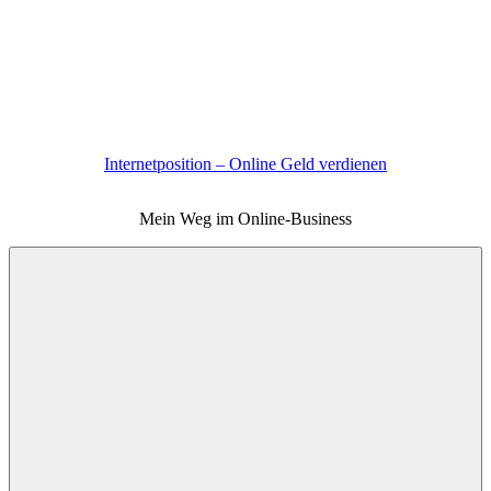
Zum
Inhalt
springen
Internetposition – Online Geld verdienen
Mein Weg im Online-Business