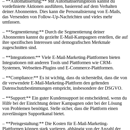
– **Automatisierung:** Mit Automatisierungstools kannst‍ du ​
vordefinierte Aktionen ausführen, basierend auf dem Verhalten
deiner Abonnenten. Dies kann die Personalisierung von E-Mails,
das Versenden von Follow-Up-Nachrichten und vieles mehr
umfassen.
– **Segmentierung:** Durch die Segmentierung deiner
Abonnenten kannst du gezielte E-Mail-Kampagnen erstellen,‍ die auf
ihre spezifischen Interessen und demografischen Merkmale
zugeschnitten sind.
– **Integrationen:** Viele E-Mail-Marketing-Plattformen bieten
Integrationen mit anderen ‌Tools und Plattformen ⁣wie CRM-
Systemen, Webseiten-Plugins und E-Commerce-Plattformen.
– **Compliance:** Es ist wichtig, dass du sicherstellst, dass die von
dir verwendete⁢ E-Mail-Marketing-Plattform den geltenden
Datenschutzbestimmungen entspricht, insbesondere der DSGVO.
– **Support:** Ein guter ⁣Kundensupport ist entscheidend, wenn du
‌Hilfe bei‍ der Einrichtung deiner Kampagnen oder ⁤bei der Lösung
von Problemen benötigst. Stelle ​sicher, dass die Plattform einen
zuverlässigen Supportkanal bietet.
– **Preisgestaltung:** ‌Die Kosten⁣ für​ E-Mail-Marketing-
Plattformen können stark variieren, abhängig von der Anzahl der