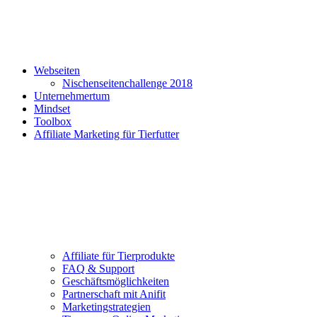
Webseiten
Nischenseitenchallenge 2018
Unternehmertum
Mindset
Toolbox
Affiliate Marketing für Tierfutter
Affiliate für Tierprodukte
FAQ & Support
Geschäftsmöglichkeiten
Partnerschaft mit Anifit
Marketingstrategien