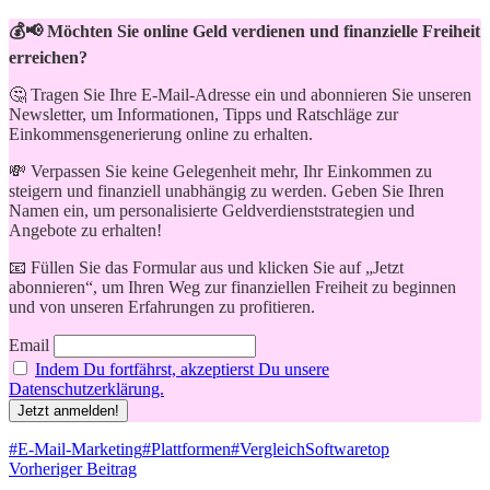
💰📢 Möchten Sie online Geld verdienen und finanzielle Freiheit
erreichen?
🤔 Tragen Sie Ihre E-Mail-Adresse ein und abonnieren Sie unseren
Newsletter, um Informationen, Tipps und Ratschläge zur
Einkommensgenerierung online zu erhalten.
💸 Verpassen Sie keine Gelegenheit mehr, Ihr Einkommen zu
steigern und finanziell unabhängig zu werden. Geben Sie Ihren
Namen ein, um personalisierte Geldverdienststrategien und
Angebote zu erhalten!
📧 Füllen Sie das Formular aus und klicken Sie auf „Jetzt
abonnieren“, um Ihren Weg zur finanziellen Freiheit zu beginnen
und von unseren Erfahrungen zu profitieren.
Email
Indem Du fortfährst, akzeptierst Du unsere
Datenschutzerklärung.
Schlagwörter
#E-Mail-Marketing
#Plattformen
#Vergleich
Software
top
Beitragsnavigation
Vorheriger Beitrag