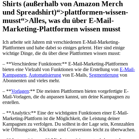
Shirts (außerhalb von Amazon Merch
und Spreadshirt)“>plattformen-wissen-
musst“>Alles,⁤ was⁣ du über E-Mail-
Marketing-Plattformen wissen musst
Ich arbeite seit Jahren mit verschiedenen E-Mail-Marketing-
Plattformen und habe dabei so einiges gelernt. Hier sind einige
wichtige Dinge, die du ⁣über​ diese Plattformen wissen​ musst:
– **Verschiedene Funktionen:** E-Mail-Marketing-Plattformen
bieten eine Vielzahl von Funktionen wie die ‍Erstellung von ⁤
E-Mail-
Kampagnen
,
Automatisierung
⁣von E-Mails,
Segmentierung
von
Abonnenten⁢ und vieles mehr.
– **
Vorlagen
:** Die meisten Plattformen bieten⁢ vorgefertigte E-
Mail-Vorlagen, die du ​anpassen kannst, um deine Kampagnen zu
erstellen.
– **Analytics:** Eine der wichtigsten Funktionen einer ‍E-Mail-
Marketing-Plattform ist⁣ die ‌Möglichkeit, die Leistung deiner
Kampagnen zu verfolgen. Du solltest in der Lage ⁣sein, Kennzahlen
wie ‌Öffnungsrate, Klickrate​ und Conversions leicht zu überwachen.