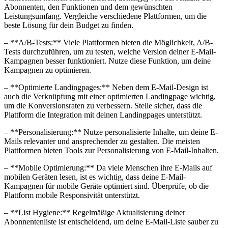
Abonnenten, den Funktionen ​und dem gewünschten
Leistungsumfang. Vergleiche verschiedene Plattformen, um die‍
beste Lösung für dein Budget ⁢zu ⁣finden.
– **A/B-Tests:** ‍Viele‍ Plattformen bieten die Möglichkeit, A/B-
Tests durchzuführen,‌ um zu‌ testen, welche Version deiner E-Mail-
Kampagnen besser funktioniert. ​Nutze ⁤diese​ Funktion, um‍ deine
Kampagnen zu⁤ optimieren.
– **Optimierte Landingpages:** Neben dem E-Mail-Design⁢ ist
auch die‍ Verknüpfung mit einer optimierten Landingpage wichtig,⁢
um⁢ die‌ Konversionsraten zu verbessern. ⁢Stelle sicher,⁤ dass die
Plattform die Integration mit deinen Landingpages unterstützt.
– **Personalisierung:** Nutze personalisierte Inhalte, um deine E-
Mails relevanter⁢ und ansprechender zu gestalten. Die meisten
Plattformen bieten Tools zur Personalisierung von E-Mail-Inhalten.
– **Mobile Optimierung:** Da‌ viele Menschen ihre E-Mails auf
mobilen Geräten lesen, ist es wichtig, dass deine E-Mail-
Kampagnen für mobile ​Geräte optimiert⁢ sind. Überprüfe, ob die
⁣Plattform mobile Responsivität unterstützt.
– **List Hygiene:** Regelmäßige⁤ Aktualisierung deiner
Abonnentenliste ist entscheidend, um deine E-Mail-Liste sauber ‌zu