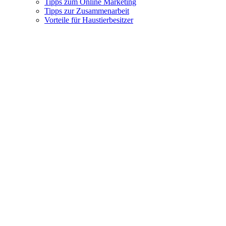
Tipps zum Online Marketing
Tipps zur Zusammenarbeit
Vorteile für Haustierbesitzer