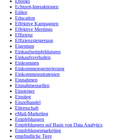
Ebooks
Echtzeit-Interaktionen
Editor
Education
Effektive Kampagnen
Effektive Meetings
Effizienz
Effizienzsteigerung
Eigentum
Einkaufsempfehlungen
Einkaufsverhalten
Einkommen
Einkommensgenerierung
Einkommensstrategien
Einnahmen
Einnahmequellen
Einsteiger
Einstieg
Einzelhandel
Elternschaft
eMail-Marketing
Empfehlungen
Empfehlungen auf Basis von Data Analytics
Empfehlungsmarketing
empfindliche Tiere