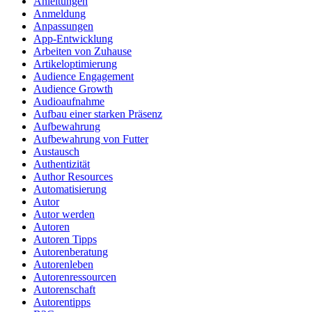
Anleitungen
Anmeldung
Anpassungen
App-Entwicklung
Arbeiten von Zuhause
Artikeloptimierung
Audience Engagement
Audience Growth
Audioaufnahme
Aufbau einer starken Präsenz
Aufbewahrung
Aufbewahrung von Futter
Austausch
Authentizität
Author Resources
Automatisierung
Autor
Autor werden
Autoren
Autoren Tipps
Autorenberatung
Autorenleben
Autorenressourcen
Autorenschaft
Autorentipps