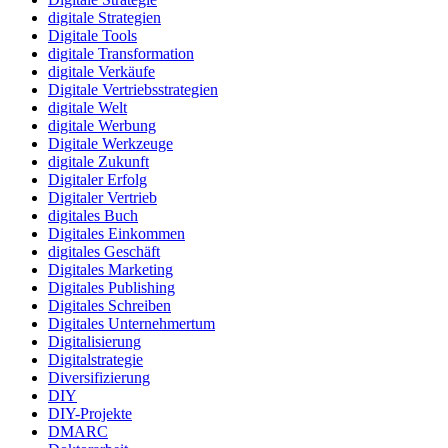
digitale Strategien
Digitale Tools
digitale Transformation
digitale Verkäufe
Digitale Vertriebsstrategien
digitale Welt
digitale Werbung
Digitale Werkzeuge
digitale Zukunft
Digitaler Erfolg
Digitaler Vertrieb
digitales Buch
Digitales Einkommen
digitales Geschäft
Digitales Marketing
Digitales Publishing
Digitales Schreiben
Digitales Unternehmertum
Digitalisierung
Digitalstrategie
Diversifizierung
DIY
DIY-Projekte
DMARC