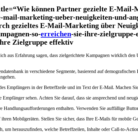
 title=“Wie können Partner gezielte E-Mai
e-mail-marketing-ueber-neuigkeiten-und-ang
rch gezieltes E-Mail-Marketing über Neuig
ampagnen-so-
erreichen
-sie-ihre-zielgruppe-
hre Zielgruppe effektiv
nn ich aus Erfahrung sagen, dass zielgerichtete Kampagnen wirklich den
dendatenbank in verschiedene Segmente, basierend auf demografischen I
eingehen.
s Empfängers in⁣ der Betreffzeile und ​im Text der E-Mail. Machen Sie 
hre Empfänger sehen. Achten Sie darauf, dass sie ​ansprechend und neugi
klare Handlungsaufforderungen enthalten. Verwenden Sie auffällige ⁣But
n Mobilgeräten. Stellen⁤ Sie sicher, dass Ihre E-Mails für mobile Gerä
h, ⁣um ‌herauszufinden, welche ‌Betreffzeilen, Inhalte oder Call-to-Act