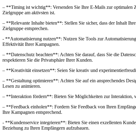
– **Timing ist wichtig**:⁢ Versenden Sie Ihre E-Mails zur optimalen
Zielgruppe am⁣ aktivsten ist.
– ⁢**Relevante Inhalte bieten**: Stellen Sie sicher, dass der Inhalt Ihr
Zielgruppe entsprechen.
-⁣ **Automatisierung nutzen**: Nutzen Sie Tools zur ‍Automatisierung, 
Effektivität Ihrer Kampagnen.
– **Datenschutz beachten**: Achten Sie darauf, dass Sie die Datens
respektieren Sie die Privatsphäre ​Ihrer Kunden.
– **Kreativität⁤ einsetzen**: Seien Sie kreativ ⁤und experimentierfre
– **Gestaltung optimieren**: Achten Sie ​auf ein​ ansprechendes Desig
Lesen zu ⁣animieren.
– **Interaktion fördern**: Bieten​ Sie Möglichkeiten zur Interaktion
– **Feedback einholen**: Fordern Sie Feedback von Ihren Empfängern 
⁤Ihre Kampagnen entsprechend.
-⁤ **Kundenservice integrieren**: Bieten Sie einen⁣ exzellenten ⁢Kund
Beziehung zu Ihren ⁤Empfängern aufzubauen.