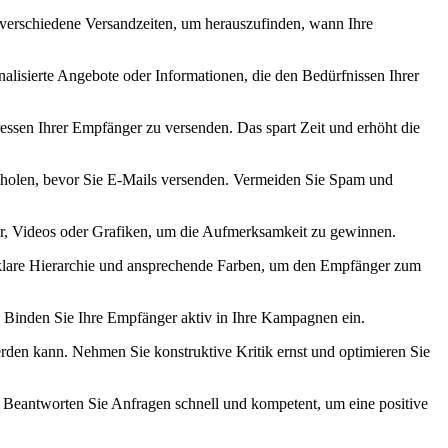
e verschiedene Versandzeiten, um herauszufinden, wann Ihre
sonalisierte Angebote oder Informationen, die den ‌Bedürfnissen⁢ Ihrer
essen Ihrer Empfänger zu ⁢versenden.⁤ Das spart Zeit und erhöht die‌
holen,⁣ bevor Sie E-Mails‌ versenden. Vermeiden Sie Spam und
er,‌ Videos oder Grafiken, ​um die Aufmerksamkeit ⁤zu gewinnen.
 klare ‌Hierarchie und⁢ ansprechende Farben, um den Empfänger ‍zum‍
n. Binden Sie Ihre Empfänger aktiv in Ihre‍ Kampagnen ein.
den kann.⁤ Nehmen Sie konstruktive Kritik‌ ernst und optimieren Sie
Beantworten ⁤Sie Anfragen⁤ schnell‌ und kompetent, um ⁤eine positive