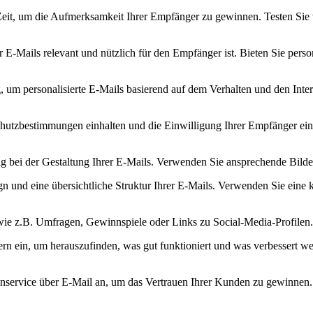
 Zeit, um die Aufmerksamkeit Ihrer Empfänger zu ‌gewinnen. Testen Si
er E-Mails relevant und ‌nützlich⁢ für den Empfänger ist. Bieten ​Sie‌ per
um ‍personalisierte⁤ E-Mails basierend auf dem Verhalten und​ den Inter
chutzbestimmungen einhalten und die Einwilligung Ihrer ‌Empfänger ein
udig bei der Gestaltung ‌Ihrer E-Mails. Verwenden Sie ​ansprechende Bild
n und⁣ eine übersichtliche Struktur⁢ Ihrer⁢ E-Mails. ⁣Verwenden Sie eine
, wie ⁤z.B. Umfragen, Gewinnspiele ⁣oder Links zu Social-Media-Profile
ein, um herauszufinden, ⁢was gut funktioniert und was ⁢verbessert wer
enservice über E-Mail ​an, um das Vertrauen Ihrer⁤ Kunden zu gewinnen. 