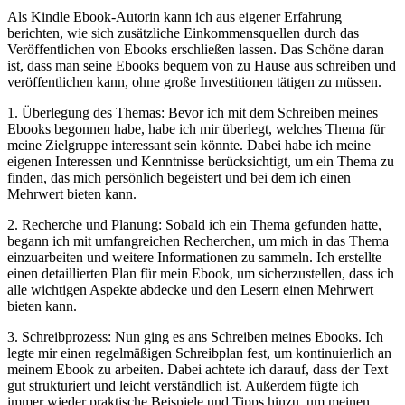
Als Kindle Ebook-Autorin kann ich aus eigener Erfahrung‌
berichten, wie sich ‌zusätzliche Einkommensquellen durch das
Veröffentlichen von Ebooks erschließen lassen. Das ⁢Schöne daran
ist, dass man seine Ebooks bequem von zu​ Hause aus schreiben und
veröffentlichen kann, ​ohne große ⁢Investitionen tätigen zu ‍müssen.
1. Überlegung des​ Themas: Bevor ich mit ⁢dem⁤ Schreiben ⁢meines ​
Ebooks begonnen⁢ habe, habe ich mir⁤ überlegt, welches Thema für‌
meine Zielgruppe interessant sein könnte. Dabei​ habe‍ ich meine
eigenen Interessen und Kenntnisse berücksichtigt, um ein Thema zu‍
finden, das mich‌ persönlich​ begeistert und bei dem ich einen
Mehrwert bieten kann.
2. Recherche und ⁣Planung: Sobald ich⁣ ein Thema gefunden hatte,
begann ich mit umfangreichen Recherchen, um ‌mich in ‍das Thema
einzuarbeiten und weitere Informationen zu sammeln.⁣ Ich erstellte
einen detaillierten Plan ​für mein Ebook, ‌um sicherzustellen, dass ich
alle wichtigen Aspekte abdecke ​und den Lesern einen Mehrwert
bieten kann.
3. Schreibprozess: Nun ging es ans ‍Schreiben meines Ebooks. Ich
legte mir ⁤einen ⁤regelmäßigen Schreibplan fest, ⁣um⁤ kontinuierlich ​an ​
meinem Ebook zu arbeiten. Dabei ‌achtete ich darauf,⁢ dass der Text⁣
gut strukturiert und leicht verständlich ist. Außerdem fügte ich​
immer wieder praktische Beispiele‍ und Tipps⁤ hinzu,⁣ um meinen