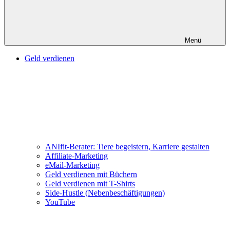
Menü
Geld verdienen
ANIfit-Berater: Tiere begeistern, Karriere gestalten
Affiliate-Marketing
eMail-Marketing
Geld verdienen mit Büchern
Geld verdienen mit T-Shirts
Side-Hustle (Nebenbeschäftigungen)
YouTube