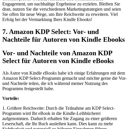
Engagement,‌ um nachhaltige Ergebnisse zu ​erzielen. Bleiben Sie
dran, nutzen Sie die verschiedenen Marketingstrategien und seien
Sie ⁢offen für neue ⁣Wege, um Ihre Reichweite⁢ zu erweitern. Viel
Erfolg bei der Vermarktung Ihres Kindle⁣ Ebooks!
7. Amazon ⁣KDP ‍Select: Vor- und
Nachteile für Autoren von Kindle Ebooks
Vor- und Nachteile von Amazon KDP
Select für Autoren von Kindle ⁣eBooks
Als​ Autor ​von Kindle eBooks habe ich einige Erfahrungen mit dem⁤
Amazon KDP Select-Programm gemacht und möchte gerne die Vor-
und Nachteile teilen, die⁢ ich während ⁣meiner Nutzung des
Programms festgestellt habe.
Vorteile:
1. Größere Reichweite: Durch die Teilnahme am KDP Select-
Programm wird Ihr eBook in die Kindle-Leihbücherei
aufgenommen.⁢ Dadurch erhalten Sie⁤ Zugang zu einer größeren
Leserschaft, die⁤ Ihr Buch⁣ ausleihen kann. Dies kann zu mehr
Sichtbarkeit und ‍potenziell zu höheren Einnahmen führen.