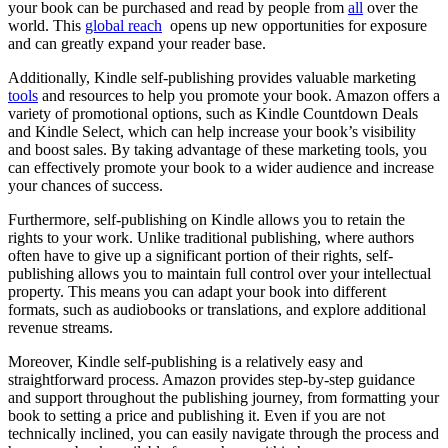
your book can be purchased and read by ​people from
all
over the
world. ‍This
global​ reach
‌ opens up new opportunities for exposure
and ‍can greatly expand your reader base.
Additionally, Kindle self-publishing provides valuable marketing
tools
⁣and resources to‌ help you ‌promote your⁣ book. Amazon offers a
variety of promotional options, such as⁣ Kindle Countdown Deals
and Kindle Select, which can help ‌increase your ​book’s visibility
and boost sales.‍ By taking ‌advantage of these ⁢marketing ⁣tools, you
can​ effectively promote your ⁣book to a‌ wider audience and increase
your chances⁢ of success.
Furthermore, self-publishing ‌on Kindle allows you ‌to retain the
rights⁢ to your ‍work. Unlike traditional publishing, where ⁤authors
often have to give‍ up a ⁢significant portion⁣ of their rights, self-
publishing allows you to maintain full control over⁣ your intellectual
property. This means you can adapt your book into different
formats, such as audiobooks or translations, and explore additional
revenue streams.
Moreover, Kindle self-publishing⁤ is a relatively⁤ easy and
straightforward process. Amazon provides step-by-step​ guidance
and support throughout⁢ the publishing journey,⁣ from formatting your
book to setting a price and publishing it. Even if you are‍ not‍
technically inclined, you can easily navigate through the process and