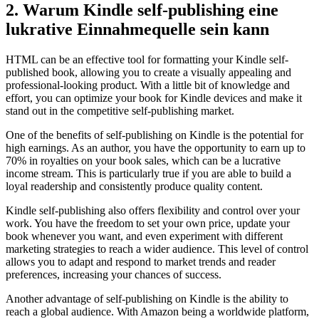
2. ‌Warum Kindle self-publishing ⁢eine
⁣lukrative Einnahmequelle sein kann
HTML ​can ⁣be ⁢an effective tool​ for formatting ⁣your Kindle self-
published book, allowing you to create⁢ a‌ visually appealing and
professional-looking product. With a ⁣little bit of ⁤knowledge and
effort, you can optimize your book for Kindle devices and ​make it
stand out in⁤ the⁤ competitive self-publishing⁣ market.
One ⁤of the ⁤benefits⁤ of self-publishing on Kindle⁣ is the potential for
high earnings. As an author, you have the opportunity to‍ earn up⁤ to
70% ‌in royalties on your book sales, which can be‌ a lucrative
⁣income ⁣stream. This is ‍particularly true if ⁤you are able to ⁢build a
loyal readership and consistently produce quality content.
Kindle self-publishing⁣ also offers flexibility⁣ and control over​ your
work. You have the freedom to set your own ‌price, update your
book whenever you want, and⁢ even experiment with different
marketing‌ strategies to reach a‍ wider ​audience. This level of ‍control
allows you to adapt and respond‌ to market trends and ⁤reader
preferences,⁢ increasing your chances of success.
Another advantage of self-publishing on​ Kindle is ‍the ability to
reach a⁢ global audience. ⁤With Amazon being a‍ worldwide‍ platform,