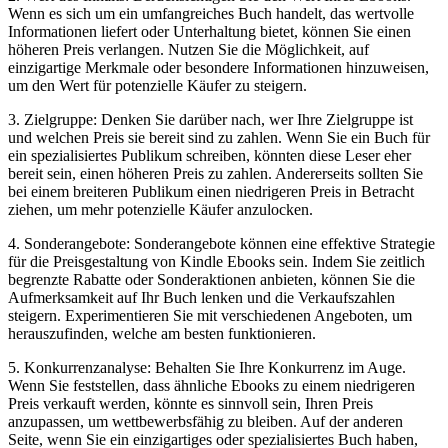
Wenn⁤ es sich um ⁣ein umfangreiches Buch handelt, das wertvolle
Informationen liefert oder Unterhaltung bietet, können Sie einen
höheren Preis verlangen. Nutzen Sie​ die Möglichkeit, auf
einzigartige Merkmale ‌oder besondere Informationen hinzuweisen,‌
um den Wert für potenzielle Käufer zu steigern.
3. Zielgruppe: Denken Sie darüber nach, wer Ihre Zielgruppe ist
und welchen Preis sie bereit sind zu zahlen. Wenn⁣ Sie ein Buch für
ein spezialisiertes ‍Publikum schreiben, könnten diese Leser ⁤eher
bereit sein, einen höheren Preis zu zahlen. Andererseits sollten Sie
bei einem breiteren Publikum einen niedrigeren Preis in Betracht
ziehen, ⁣um mehr potenzielle ⁣Käufer ⁢anzulocken.
4.⁣ Sonderangebote:⁣ Sonderangebote können ⁣eine effektive Strategie
für die Preisgestaltung von Kindle⁣ Ebooks sein. Indem Sie zeitlich
begrenzte Rabatte oder Sonderaktionen anbieten, können Sie die
Aufmerksamkeit auf ‍Ihr Buch lenken und die Verkaufszahlen
steigern. Experimentieren Sie‍ mit‌ verschiedenen Angeboten, um
herauszufinden, welche am besten funktionieren.
5.⁤ Konkurrenzanalyse: Behalten​ Sie ‌Ihre Konkurrenz im Auge.
⁤Wenn Sie feststellen,‌ dass ähnliche ⁢Ebooks zu einem niedrigeren
Preis verkauft werden, könnte es sinnvoll sein, Ihren ⁤Preis
anzupassen, ⁢um wettbewerbsfähig‍ zu​ bleiben. ​Auf der anderen
Seite, wenn Sie ein einzigartiges oder spezialisiertes Buch haben,‌