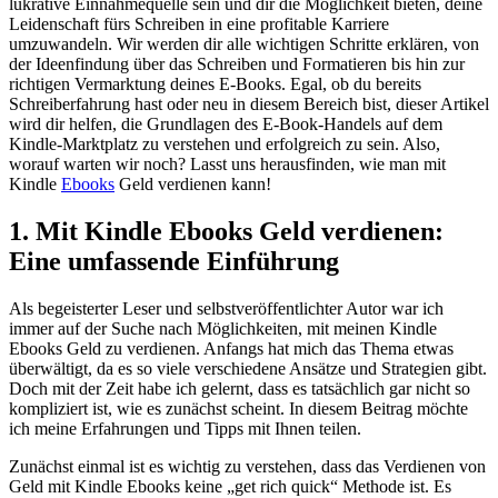
lukrative Einnahmequelle sein und dir die Möglichkeit bieten, deine
Leidenschaft fürs Schreiben in eine profitable Karriere
umzuwandeln. Wir werden dir‍ alle wichtigen Schritte⁤ erklären, von
der Ideenfindung über ​das Schreiben und Formatieren bis hin zur
richtigen Vermarktung‍ deines E-Books. Egal, ob du bereits ​
Schreiberfahrung ‍hast oder neu in diesem‍ Bereich bist,⁣ dieser Artikel
wird dir helfen, die Grundlagen⁤ des E-Book-Handels auf dem
Kindle-Marktplatz zu verstehen und erfolgreich zu sein. Also,
worauf warten⁣ wir noch? Lasst⁣ uns herausfinden, wie man mit
Kindle
Ebooks
Geld verdienen kann!
1. Mit Kindle Ebooks Geld verdienen:
Eine ​umfassende Einführung
Als begeisterter Leser und selbstveröffentlichter Autor war ich
immer auf der Suche nach Möglichkeiten, ​mit ⁢meinen Kindle
Ebooks ⁢Geld zu verdienen. Anfangs hat mich das Thema etwas
überwältigt, ⁣da es so viele verschiedene Ansätze und Strategien​ gibt.
Doch mit der ‍Zeit habe ich gelernt, dass‌ es ⁣tatsächlich gar nicht⁤ so
kompliziert ist, wie es zunächst scheint. In diesem Beitrag ‌möchte
ich meine⁢ Erfahrungen und Tipps ‍mit Ihnen ⁣teilen.
Zunächst einmal⁤ ist es​ wichtig zu verstehen,⁣ dass das Verdienen von
Geld mit Kindle​ Ebooks keine „get rich quick“ Methode ​ist. Es