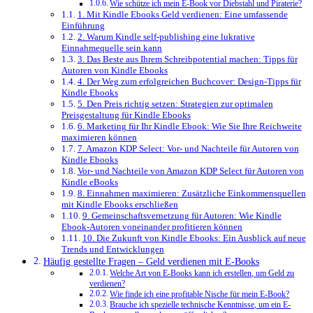
Wie schütze ich mein E-Book vor Diebstahl und Piraterie?
1. Mit Kindle Ebooks Geld verdienen: Eine ​umfassende
Einführung
2. ‌Warum Kindle self-publishing ⁢eine ⁣lukrative
Einnahmequelle sein kann
3. Das Beste aus Ihrem Schreibpotential machen: Tipps⁢ für
‍Autoren⁤ von Kindle ⁣Ebooks
4. Der Weg zum ⁤erfolgreichen Buchcover: Design-Tipps⁢ für
Kindle Ebooks
5. Den Preis richtig setzen: Strategien zur optimalen
Preisgestaltung​ für Kindle Ebooks
6. Marketing für Ihr Kindle Ebook: Wie Sie Ihre Reichweite
maximieren können
7. Amazon ⁣KDP ‍Select: Vor- und Nachteile für Autoren von
Kindle Ebooks
Vor- und Nachteile von Amazon KDP Select für Autoren von
Kindle ⁣eBooks
8. Einnahmen maximieren: Zusätzliche Einkommensquellen
mit​ Kindle ‌Ebooks erschließen
9. Gemeinschaftsvernetzung für Autoren: Wie Kindle
Ebook-Autoren voneinander profitieren können
10. Die ​Zukunft von Kindle Ebooks: Ein Ausblick auf neue
⁣Trends‍ und Entwicklungen
Häufig gestellte Fragen – Geld verdienen mit E-Books
Welche Art von E-Books kann ich erstellen, um Geld zu
verdienen?
Wie finde ich eine profitable Nische für mein E-Book?
Brauche ich spezielle technische Kenntnisse, um ein E-