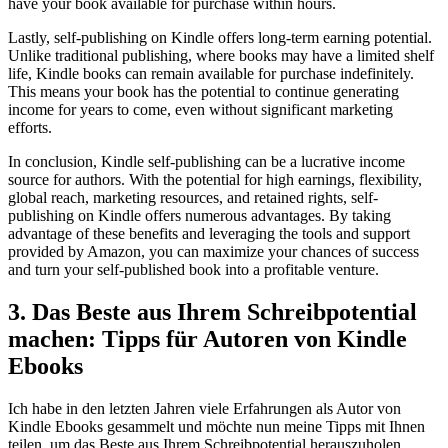
​have your book​ available for purchase within hours.
Lastly, self-publishing on Kindle offers long-term earning potential.‍
Unlike traditional ‌publishing, where books may have a​ limited shelf
life, Kindle books can remain available for⁣ purchase ⁢indefinitely.
This means your book has the ⁤potential​ to continue generating
income for years to come, even without significant marketing
efforts.
In conclusion, Kindle self-publishing ‌can be a ‌lucrative income
source for authors. With ‌the⁤ potential for high earnings, ​flexibility,
global reach,⁤ marketing resources, and retained rights, self-
publishing ​on Kindle offers numerous‌ advantages. By taking
advantage of these benefits and leveraging⁣ the tools and​ support
provided by Amazon, you can maximize your chances of success
and turn‌ your self-published book into a profitable venture.
3. Das Beste aus Ihrem Schreibpotential
machen: Tipps⁢ für ‍Autoren⁤ von Kindle
⁣Ebooks
Ich habe in den letzten Jahren viele Erfahrungen ⁢als Autor von
Kindle ⁣Ebooks gesammelt und⁣ möchte nun‍ meine Tipps mit Ihnen
teilen, um das Beste aus Ihrem Schreibpotential herauszuholen.