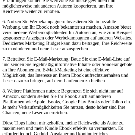
Erfahrungen können Sie wertvolle Einblicke gewinnen und
möglicherweise mit anderen Autoren kooperieren, um Ihre
Reichweite weiter zu erhöhen.
6. Nutzen Sie Werbekampagnen: Investieren Sie in⁣ bezahlte
Werbung, um ‍Ihr‌ Ebook noch bekannter zu‌ machen. Amazon ⁣bietet
verschiedene⁣ Werbemöglichkeiten für ⁢Autoren an, ‍wie zum Beispiel
gesponserte Anzeigen oder Werbekampagnen auf anderen Websites.
Dediziertes Marketing-Budget kann dazu beitragen, Ihre Reichweite
zu maximieren und neue Leser anzusprechen.
7. Betreiben Sie E-Mail-Marketing: Baue ‌Sie eine E-Mail-Liste‌ auf⁢
und ⁣senden​ Sie regelmäßig informative Inhalte oder ‌Sonderangebote
an Ihre Abonnenten. E-Mail-Marketing ‍ist ​eine effektive
Möglichkeit, das Interesse⁣ an Ihrem‌ Ebook aufrechtzuerhalten und‌
Leser dazu zu bringen, ​auf dem Laufenden zu bleiben.
8. Weitere‌ Plattformen nutzen: Begrenzen Sie sich nicht nur auf
Amazon, ⁣sondern stellen Sie ⁣Ihr Ebook auch auf anderen
Plattformen wie Apple iBooks, Google Play Books oder ⁤Tolino ein.
Je mehr Verkaufsmöglichkeiten Sie nutzen, desto höher sind ⁤Ihre
Chancen, neue Leser zu erreichen.
Diese⁤ Tipps haben ⁢mir ⁤geholfen, meine Reichweite als Autor zu
maximieren und mein Kindle Ebook effektiv zu vermarkten. Es
erfordert jedoch Geduld, Ausdauer ⁣und ‌kontinuierliches