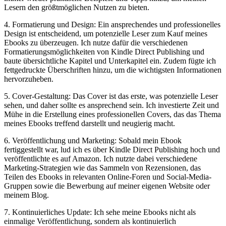
Lesern den größtmöglichen Nutzen zu⁤ bieten.
4. ‌Formatierung und Design: Ein ansprechendes und professionelles
Design ist entscheidend, um potenzielle Leser zum Kauf meines
Ebooks zu überzeugen. Ich nutze dafür die verschiedenen
Formatierungsmöglichkeiten von Kindle Direct Publishing und
baute übersichtliche Kapitel und Unterkapitel ein. Zudem fügte ich⁣
fettgedruckte Überschriften hinzu, um die ⁢wichtigsten Informationen
hervorzuheben.
5. Cover-Gestaltung: Das Cover ist⁣ das erste,⁢ was potenzielle Leser
sehen, und daher sollte es ansprechend sein. Ich investierte Zeit und
⁢Mühe ‌in die Erstellung eines professionellen Covers, das das Thema
meines⁢ Ebooks treffend darstellt und neugierig ⁢macht.
6. Veröffentlichung⁤ und Marketing:‍ Sobald mein Ebook
fertiggestellt war, lud ich es über Kindle Direct Publishing⁢ hoch und
veröffentlichte es auf Amazon. Ich nutzte dabei verschiedene
Marketing-Strategien wie das Sammeln von Rezensionen, das
Teilen des Ebooks in relevanten ‍Online-Foren und Social-Media-
Gruppen sowie die Bewerbung auf ‌meiner eigenen Website oder
meinem‌ Blog.
7. ⁢Kontinuierliches Update: Ich sehe meine Ebooks nicht als
einmalige Veröffentlichung, sondern⁤ als kontinuierlich