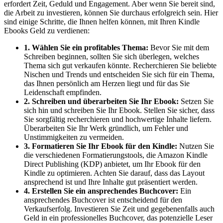
erfordert Zeit, Geduld⁣ und Engagement. ​Aber‍ wenn⁢ Sie bereit sind,
die Arbeit zu investieren, können Sie ⁣durchaus erfolgreich sein.⁤ Hier
sind einige Schritte, die Ihnen ​helfen können, mit Ihren ⁤Kindle
Ebooks Geld zu verdienen:
1. Wählen ⁢Sie ein profitables Thema:
Bevor Sie mit dem⁣
Schreiben beginnen, sollten Sie ⁢sich überlegen, welches
‍Thema sich gut verkaufen könnte.⁢ Recherchieren Sie beliebte
Nischen und Trends⁢ und⁢ entscheiden Sie sich ‌für ein Thema,
⁣das Ihnen persönlich am Herzen liegt und ‌für das Sie
Leidenschaft⁢ empfinden.
2. Schreiben und überarbeiten​ Sie Ihr Ebook:
Setzen ‌Sie
sich⁢ hin ‌und schreiben Sie Ihr Ebook. Stellen Sie sicher, dass
Sie sorgfältig recherchieren ⁣und hochwertige Inhalte liefern.
Überarbeiten Sie Ihr Werk ‍gründlich,⁣ um Fehler und
Unstimmigkeiten zu vermeiden.
3. Formatieren Sie‌ Ihr Ebook für den Kindle:
Nutzen⁤ Sie
die verschiedenen​ Formatierungstools, die‌ Amazon Kindle
Direct Publishing ⁤(KDP) anbietet, um Ihr Ebook ⁢für den
Kindle ⁤zu​ optimieren. ‍Achten Sie darauf, dass das Layout
ansprechend ist und Ihre Inhalte gut präsentiert⁣ werden.
4. Erstellen Sie ein ansprechendes Buchcover:
Ein
ansprechendes Buchcover ist entscheidend‌ für ​den‍
Verkaufserfolg.⁤ Investieren Sie Zeit und gegebenenfalls auch
Geld in ein professionelles Buchcover, das potenzielle Leser