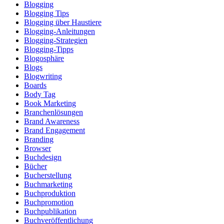
Blogging
Blogging Tips
Blogging über Haustiere
Blogging-Anleitungen
Blogging-Strategien
Blogging-Tipps
Blogosphäre
Blogs
Blogwriting
Boards
Body Tag
Book Marketing
Branchenlösungen
Brand Awareness
Brand Engagement
Branding
Browser
Buchdesign
Bücher
Bucherstellung
Buchmarketing
Buchproduktion
Buchpromotion
Buchpublikation
Buchveröffentlichung