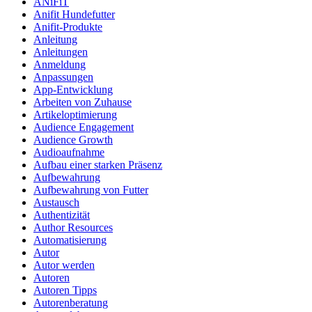
ANiFiT
Anifit Hundefutter
Anifit-Produkte
Anleitung
Anleitungen
Anmeldung
Anpassungen
App-Entwicklung
Arbeiten von Zuhause
Artikeloptimierung
Audience Engagement
Audience Growth
Audioaufnahme
Aufbau einer starken Präsenz
Aufbewahrung
Aufbewahrung von Futter
Austausch
Authentizität
Author Resources
Automatisierung
Autor
Autor werden
Autoren
Autoren Tipps
Autorenberatung