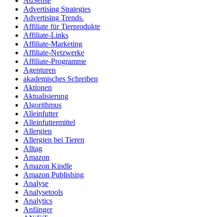
AdSense
Advertising Strategies
Advertising Trends.
Affiliate für Tierprodukte
Affiliate-Links
Affiliate-Marketing
Affiliate-Netzwerke
Affiliate-Programme
Agenturen
akademisches Schreiben
Aktionen
Aktualisierung
Algorithmus
Alleinfutter
Alleinfuttermittel
Allergien
Allergien bei Tieren
Alltag
Amazon
Amazon Kindle
Amazon Publishing
Analyse
Analysetools
Analytics
Anfänger