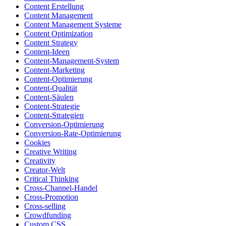
Content Erstellung
Content Management
Content Management Systeme
Content Optimization
Content Strategy
Content-Ideen
Content-Management-System
Content-Marketing
Content-Optimierung
Content-Qualität
Content-Säulen
Content-Strategie
Content-Strategien
Conversion-Optimierung
Conversion-Rate-Optimierung
Cookies
Creative Writing
Creativity
Creator-Welt
Critical Thinking
Cross-Channel-Handel
Cross-Promotion
Cross-selling
Crowdfunding
Custom CSS