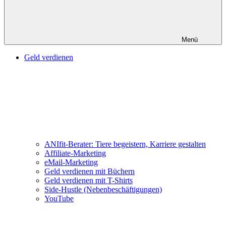
Menü
Geld verdienen
ANIfit-Berater: Tiere begeistern, Karriere gestalten
Affiliate-Marketing
eMail-Marketing
Geld verdienen mit Büchern
Geld verdienen mit T-Shirts
Side-Hustle (Nebenbeschäftigungen)
YouTube