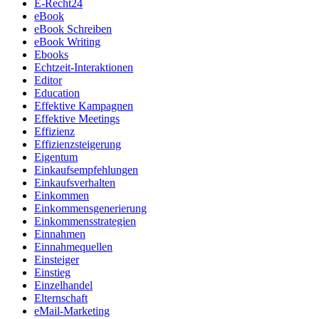
E-Recht24
eBook
eBook Schreiben
eBook Writing
Ebooks
Echtzeit-Interaktionen
Editor
Education
Effektive Kampagnen
Effektive Meetings
Effizienz
Effizienzsteigerung
Eigentum
Einkaufsempfehlungen
Einkaufsverhalten
Einkommen
Einkommensgenerierung
Einkommensstrategien
Einnahmen
Einnahmequellen
Einsteiger
Einstieg
Einzelhandel
Elternschaft
eMail-Marketing