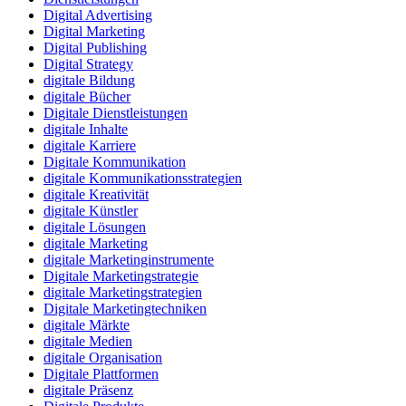
Digital Advertising
Digital Marketing
Digital Publishing
Digital Strategy
digitale Bildung
digitale Bücher
Digitale Dienstleistungen
digitale Inhalte
digitale Karriere
Digitale Kommunikation
digitale Kommunikationsstrategien
digitale Kreativität
digitale Künstler
digitale Lösungen
digitale Marketing
digitale Marketinginstrumente
Digitale Marketingstrategie
digitale Marketingstrategien
Digitale Marketingtechniken
digitale Märkte
digitale Medien
digitale Organisation
Digitale Plattformen
digitale Präsenz