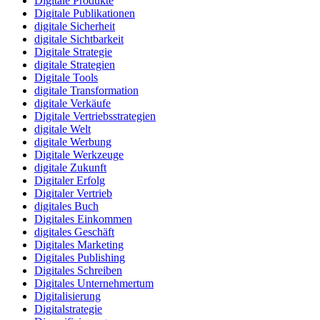
Digitale Produkte
Digitale Publikationen
digitale Sicherheit
digitale Sichtbarkeit
Digitale Strategie
digitale Strategien
Digitale Tools
digitale Transformation
digitale Verkäufe
Digitale Vertriebsstrategien
digitale Welt
digitale Werbung
Digitale Werkzeuge
digitale Zukunft
Digitaler Erfolg
Digitaler Vertrieb
digitales Buch
Digitales Einkommen
digitales Geschäft
Digitales Marketing
Digitales Publishing
Digitales Schreiben
Digitales Unternehmertum
Digitalisierung
Digitalstrategie