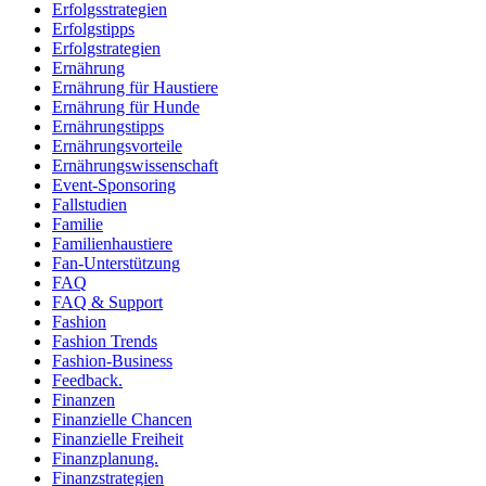
Erfolgsstrategien
Erfolgstipps
Erfolgstrategien
Ernährung
Ernährung für Haustiere
Ernährung für Hunde
Ernährungstipps
Ernährungsvorteile
Ernährungswissenschaft
Event-Sponsoring
Fallstudien
Familie
Familienhaustiere
Fan-Unterstützung
FAQ
FAQ & Support
Fashion
Fashion Trends
Fashion-Business
Feedback.
Finanzen
Finanzielle Chancen
Finanzielle Freiheit
Finanzplanung.
Finanzstrategien