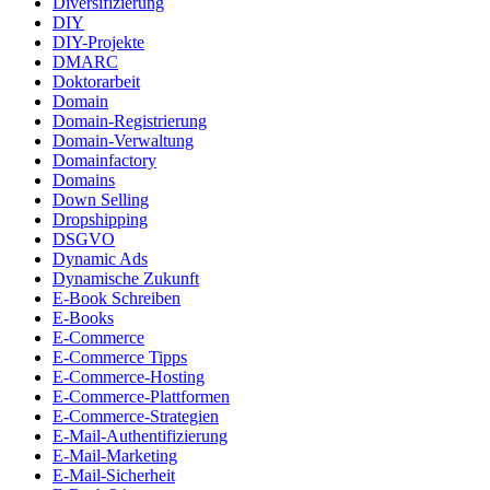
Diversifizierung
DIY
DIY-Projekte
DMARC
Doktorarbeit
Domain
Domain-Registrierung
Domain-Verwaltung
Domainfactory
Domains
Down Selling
Dropshipping
DSGVO
Dynamic Ads
Dynamische Zukunft
E-Book Schreiben
E-Books
E-Commerce
E-Commerce Tipps
E-Commerce-Hosting
E-Commerce-Plattformen
E-Commerce-Strategien
E-Mail-Authentifizierung
E-Mail-Marketing
E-Mail-Sicherheit