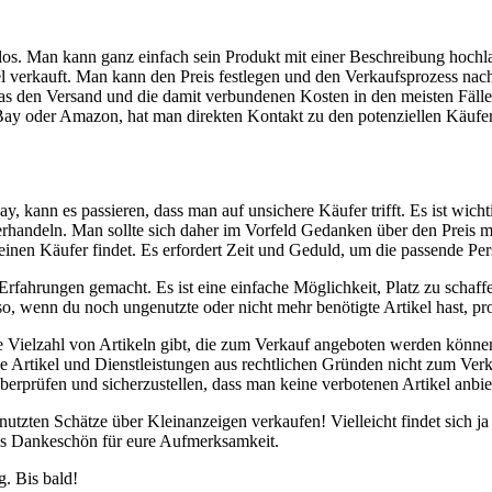
los.‍ Man⁢ kann ‌ganz einfach sein Produkt mit einer Beschreibung hochl
kel verkauft. Man‌ kann den Preis festlegen und den Verkaufsprozess nac
tt, was den Versand und die damit verbundenen Kosten in ⁣den meisten Fäll
eBay oder Amazon, hat man direkten Kontakt⁢ zu den potenziellen Käufer
y, kann es passieren, dass man auf unsichere Käufer trifft. Es ist wichtig
rhandeln. Man sollte‍ sich daher⁣ im Vorfeld Gedanken‍ über den Preis
einen ‍Käufer findet. Es ‍erfordert⁣ Zeit und Geduld, ​um die ⁣passende P
Erfahrungen gemacht. Es​ ist eine einfache Möglichkeit, Platz⁤ zu⁢ schaf
lso, ⁣wenn du noch ungenutzte oder nicht mehr⁣ benötigte Artikel hast, 
e‍ Vielzahl von ⁤Artikeln gibt, die‍ zum Verkauf​ angeboten werden könn
sse Artikel und Dienstleistungen aus rechtlichen Gründen​ nicht zum Verk
überprüfen und sicherzustellen, dass man keine verbotenen Artikel anbie
enutzten Schätze über‍ Kleinanzeigen verkaufen! Vielleicht findet sich j
es Dankeschön für eure​ Aufmerksamkeit.
. ‍Bis bald!