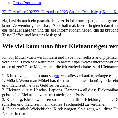
Cross-Promotion
22. Dezember 2023
22. Dezember 2023
Sandra Oelschläger
Keine K
Na, hast du auch ein paar alte Schätze bei ⁤dir rumliegen, die ⁣du ger
keine​ Verwendung mehr hast.⁣ Aber halt‌ mal, bevor⁤ du gleich damit​ lo
das genauer​ ansehen‌ und⁤ dir alle Informationen geben, ⁣die​ du brau
Tasse Kaffee ⁢und lass uns loslegen!
Wie viel kann man über ​Kleinanzeigen ve
Ich ⁤bin Mutter von ⁣zwei Kindern und habe mich selbstständig ‌gemacht
verbinden. Doch wie kann⁢ man <a href="https://www.internetposition.
unterstützen? Eine Möglichkeit, ⁣die ich entdeckt habe, sind Kleinanze
In Kleinanzeigen kann ‍man so
gut
‌ wie⁤ alles verkaufen, solange es leg
1. ⁣Möbel: Wenn man Möbel hat, die man nicht​ mehr ⁢benötigt‍ oder ei
und gleichzeitig etwas ‍Geld zu verdienen.
2. Elektronik: Alte ⁣Handys, Laptops, Kameras – all⁤ diese Elektronika
gebrauchte Elektronik zu einem ‌niedrigeren Preis.
3. Kleidung: Kinder wachsen so schnell aus ihrer Kleidung heraus. De
⁣schaffen und gleichzeitig ein ​kleines Taschengeld ⁣zu verdienen.
4. ⁤Kinderartikel: Wickeltische, Kinderwagen,⁢ Spielzeug – all diese D
Artikel freuen.