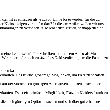
rkten ist es einfacher als je zuvor, Dinge loszuwerden, für die du
über Kleinanzeigen⁤ verkaufen darf? In‍ diesem Artikel wollen⁣ wir uns
Bestimmungen zu verstoßen. Also lehn‘ dich zurück, ⁣schnapp dir eine
meine ‍Leidenschaft ⁢fürs Schreiben mit⁣ meinem Alltag‌ als Mutter
ht. Wir trauern :(„>noch zusätzliches Geld verdienen, um die Familie zu
nbieten kann:
kaufen. Das ist eine ⁣großartige Möglichkeit, um ​Platz zu schaffen
 auf der Suche nach günstigen⁣ Alternativen und⁤ freuen sich über​
aufen. Es⁣ ist eine einfache ⁢Möglichkeit, Platz im Kleiderschrank zu
ie nach ⁢günstigen Optionen suchen und ⁢sich​ über gut⁤ erhaltene​