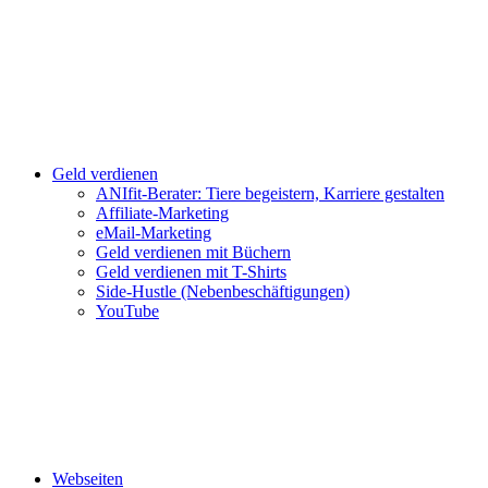
Geld verdienen
ANIfit-Berater: Tiere begeistern, Karriere gestalten
Affiliate-Marketing
eMail-Marketing
Geld verdienen mit Büchern
Geld verdienen mit T-Shirts
Side-Hustle (Nebenbeschäftigungen)
YouTube
Webseiten