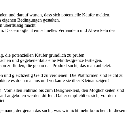
aden ‍und darauf warten, dass sich potenzielle Käufer melden.
h ⁣eigenen‍ Bedingungen gestalten.
en überflüssig macht.
n. Das ermöglicht ein‍ schnelles Verhandeln⁤ und Abwickeln des
, ⁤die​ potenziellen Käufer‌ gründlich zu prüfen.
 machen und gegebenenfalls eine Mindestgrenze festlegen.
erson zu finden,⁢ die genau das Produkt sucht, das man anbietet.
fen und gleichzeitig Geld zu verdienen. Die Plattformen sind leicht zu
probiere es doch mal aus und verkaufe sie über Kleinanzeigen!
en. ⁢Vom alten ‌Fahrrad bis zum Designerkleid, den Möglichkeiten sind
auf angeboten werden dürfen.⁣ Daher empfiehlt ‌es sich, vor⁢ dem
tet.
a jemand, der genau das sucht, was⁢ wir nicht mehr brauchen. In diesem