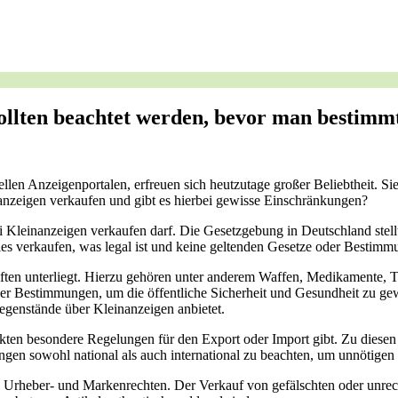
llten beachtet werden, bevor man bestimmt
ellen Anzeigenportalen, erfreuen sich heutzutage großer Beliebtheit. S
nanzeigen verkaufen und gibt es hierbei gewisse Einschränkungen?
bei Kleinanzeigen verkaufen darf. Die Gesetzgebung in Deutschland ste
s verkaufen, was legal ist und keine geltenden Gesetze oder Bestimmu
iften unterliegt. Hierzu gehören unter anderem Waffen, Medikamente, 
oder Bestimmungen, um die öffentliche Sicherheit und Gesundheit zu gew
genstände über Kleinanzeigen anbietet.
kten besondere Regelungen für den Export oder Import gibt. Zu diese
kungen sowohl national als auch international zu beachten, um unnötig
von Urheber- und Markenrechten. Der Verkauf von gefälschten oder unrec