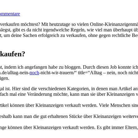
ommentare
ne verkaufen möchtest? Mit ⁢heutzutage so⁣ vielen Online-Kleinanzeigenmä
slegst, gibt⁤ es⁣ da ‍nicht irgendwelche ⁢Regeln, wie viel man überhaupt 
chst, um deine Sachen ⁤erfolgreich zu ​verkaufen, ohne gegen rechtliche 
rkaufen?
, indem⁤ ich⁣ angefangen habe zu bloggen. Durch diesen Job konnte ich ⁤
de/alltag-nein-
noch
-nicht-wir-trauern/“ title=“Alltag – nein, noch nic
igen.
al ‌ist.⁤ Hier⁣ sind die verschiedenen Kategorien,⁣ in denen⁤ man​ Artikel a
nfach‍ mal eine Veränderung möchte, kann man sie über Kleinanzeigen ver
rtikel können⁢ über Kleinanzeigen verkauft werden. Viele ⁣Menschen sind
shalb kann man die gut erhaltenen Stücke über Kleinanzeigen weiterverk
inge können‍ über Kleinanzeigen verkauft werden. Es gibt immer Eltern, d