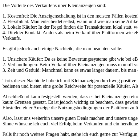
Die ⁤Vorteile des Verkaufens über Kleinanzeigen sind:
1. Kostenfrei: Die Anzeigenschaltung ist in den meisten Fällen kosten
2. Flexibilität: Man entscheidet selbst, wann und ‌wie man seine Arti
3. ‌Lokale Käufer:​ In der Regel⁣ finden‍ die​ Transaktionen lokal ‍sta
4. Direkter Kontakt: Anders als beim Verkauf über Plattformen ⁣wie 
Verkaufs.
Es gibt jedoch auch einige Nachteile, die man‍ beachten ⁢sollte:
1. ⁤Unsichere Käufer: Da es keine​ Bewertungssysteme⁣ gibt‍ wie bei​ eBa
2. Verhandlungen:⁤ Beim ​Verkauf über Kleinanzeigen muss man‍ oft ve
3. Zeit und Geduld:⁤ Manchmal kann‍ es⁤ etwas‍ länger dauern, bis man ​
Trotz‌ dieser Nachteile habe ich ⁢mit Kleinanzeigen durchweg positive⁢ 
bedienen und bieten eine große ‌Reichweite für potenzielle Käufer. ‍A
Abschließend kann‌ festgestellt werden, dass es bei Kleinanzeigen ein
kaum⁤ Grenzen gesetzt. Es ist​ jedoch ‍wichtig zu beachten, dass gewi
Einstellen einer ‍Anzeige die Nutzungsbedingungen ⁤der⁣ Plattform zu 
Also, lasst ⁢uns ‍weiterhin unsere guten ⁤Deals machen und unsere ung
Sinne wünsche ich euch viel Erfolg beim Verkaufen und ein herzlich
Falls ihr noch weitere Fragen habt, stehe ich euch gerne zur ‍Verfügung