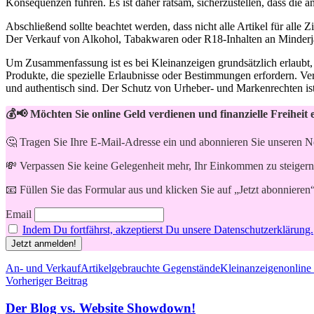
Konsequenzen führen. Es ist daher ratsam, sicherzustellen, dass die a
Abschließend sollte beachtet werden, dass nicht alle Artikel für alle
Der Verkauf von Alkohol, Tabakwaren oder R18-Inhalten an Minderjähri
Um Zusammenfassung ist es bei Kleinanzeigen grundsätzlich erlaubt, 
Produkte, die spezielle Erlaubnisse oder Bestimmungen erfordern. Ver
und authentisch sind. Der Schutz von Urheber- und Markenrechten ist e
💰📢 Möchten Sie online Geld verdienen und finanzielle Freiheit 
🤔 Tragen Sie Ihre E-Mail-Adresse ein und abonnieren Sie unseren N
💸 Verpassen Sie keine Gelegenheit mehr, Ihr Einkommen zu steigern
📧 Füllen Sie das Formular aus und klicken Sie auf „Jetzt abonnieren
Email
Indem Du fortfährst, akzeptierst Du unsere Datenschutzerklärung.
Schlagwörter
An- und Verkauf
Artikel
gebrauchte Gegenstände
Kleinanzeigen
online
Beitragsnavigation
Vorheriger Beitrag
Der Blog vs. Website Showdown!