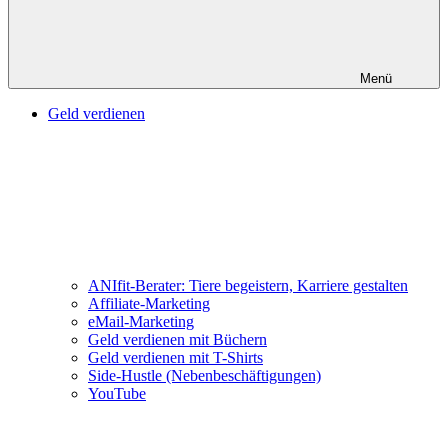
Menü
Geld verdienen
ANIfit-Berater: Tiere begeistern, Karriere gestalten
Affiliate-Marketing
eMail-Marketing
Geld verdienen mit Büchern
Geld verdienen mit T-Shirts
Side-Hustle (Nebenbeschäftigungen)
YouTube