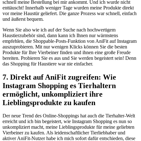
schnell meine Bestellung bei mir ankommt. Und ich wurde nicht
enttäuscht! Innerhalb weniger Tage wurden meine Produkte direkt
vor meine Haustür geliefert. Die ganze ⁣Prozess war schnell, einfach
und äußerst bequem.
Wenn Sie‌ also wie ⁢ich auf der Suche nach hochwertigem
Haustierzubehör ⁣sind, dann kann ich Ihnen nur ⁤wärmstens
‌empfehlen, die Shoppable-Posts-Funktion von AniFit auf⁤ Instagram⁣
auszuprobieren. Mit nur wenigen Klicks⁤ können Sie die besten
Produkte ⁢für Ihre Vierbeiner finden und ihnen eine große Freude
bereiten. Probieren ⁤Sie es aus und Sie werden begeistert sein! Denn
das⁣ Shopping für Haustiere ⁣war‍ nie einfacher.
7. ⁤Direkt auf AniFit zugreifen: Wie
Instagram Shopping es Tierhaltern
ermöglicht, unkompliziert‌ ihre
Lieblingsprodukte zu kaufen
Der neue Trend ⁢des Online-Shoppings hat auch⁣ die Tierhalter-Welt
erreicht und ich⁢ bin begeistert, wie Instagram Shopping es nun so
unkompliziert macht, meine Lieblingsprodukte für meine geliebten
Vierbeiner zu​ kaufen. ⁢Als⁢ leidenschaftlicher Tierliebhaber und
aktiver AniFit-Nutzer⁤ habe ich ​mich sofort dafür entschieden, diese