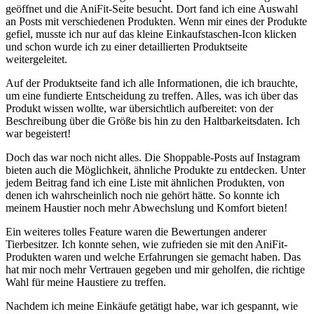
geöffnet und die AniFit-Seite besucht. Dort fand ich‍ eine Auswahl
an⁣ Posts mit verschiedenen Produkten. Wenn mir ⁤eines der Produkte
gefiel, musste ich nur auf das kleine Einkaufstaschen-Icon klicken
und schon‍ wurde ich zu einer detaillierten Produktseite
weitergeleitet.
Auf der Produktseite fand ich alle Informationen,‌ die⁤ ich brauchte,
um eine fundierte‍ Entscheidung zu treffen. Alles, was ⁤ich über⁢ das
Produkt wissen wollte, war übersichtlich aufbereitet: von der
Beschreibung über die ​Größe bis hin zu⁢ den Haltbarkeitsdaten. Ich
war begeistert!
Doch das war noch nicht alles. Die Shoppable-Posts auf‌ Instagram
‍bieten⁢ auch die Möglichkeit, ähnliche Produkte zu entdecken. Unter
jedem Beitrag‍ fand ich eine ​Liste mit‍ ähnlichen Produkten, von
⁣denen ich wahrscheinlich noch nie gehört hätte. So konnte ich ​
meinem⁣ Haustier noch mehr Abwechslung⁤ und Komfort ​bieten!
Ein weiteres tolles Feature waren ⁤die Bewertungen anderer
Tierbesitzer. Ich konnte ⁣sehen, wie zufrieden sie mit den AniFit-
Produkten waren und ‍welche⁤ Erfahrungen‍ sie gemacht haben. Das ​
hat mir noch mehr ‍Vertrauen gegeben und mir geholfen, die‍ richtige
Wahl für ​meine Haustiere zu treffen.
Nachdem ‌ich meine Einkäufe getätigt habe, war ich ‌gespannt, wie⁣