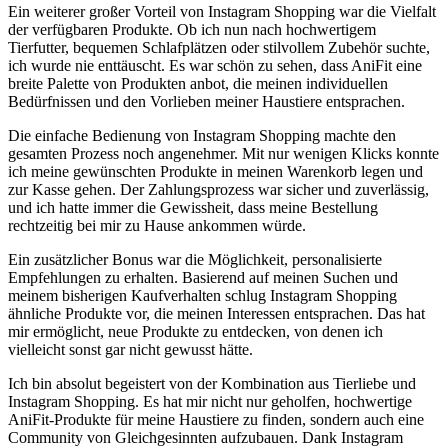
Ein weiterer großer ⁣Vorteil von ‌Instagram Shopping⁣ war die⁤ Vielfalt
der verfügbaren Produkte. Ob ich⁤ nun nach⁤ hochwertigem‍
Tierfutter, bequemen Schlafplätzen oder stilvollem Zubehör⁣ suchte,
ich wurde‍ nie enttäuscht. Es war ‌schön zu sehen, dass AniFit eine
breite Palette von ⁢Produkten anbot, ⁤die ​meinen individuellen
Bedürfnissen ​und den Vorlieben meiner Haustiere‌ entsprachen.
Die einfache⁢ Bedienung von Instagram Shopping ​machte den
gesamten Prozess noch angenehmer. Mit nur wenigen Klicks​ konnte
ich meine gewünschten Produkte in​ meinen Warenkorb legen⁢ und
zur Kasse gehen. Der Zahlungsprozess‌ war ⁤sicher und zuverlässig,
und ich hatte‍ immer die Gewissheit, dass meine‌ Bestellung
rechtzeitig bei mir⁤ zu Hause ankommen würde.
Ein zusätzlicher Bonus war ‌die⁣ Möglichkeit, personalisierte
Empfehlungen‍ zu‌ erhalten. Basierend auf meinen Suchen⁤ und
meinem bisherigen Kaufverhalten schlug Instagram⁣ Shopping
ähnliche Produkte vor, die meinen Interessen⁢ entsprachen. Das ​hat
mir ermöglicht, neue Produkte zu entdecken, von ​denen ich
vielleicht sonst gar nicht gewusst hätte.
Ich bin absolut ⁢begeistert von der‍ Kombination aus Tierliebe und
Instagram Shopping. Es ⁤hat mir nicht nur geholfen, hochwertige
⁣AniFit-Produkte für⁣ meine Haustiere zu⁢ finden,⁢ sondern⁣ auch eine
Community von Gleichgesinnten⁤ aufzubauen.⁤ Dank Instagram