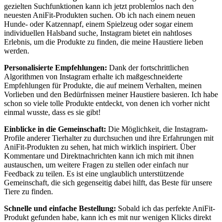
gezielten Suchfunktionen kann ich jetzt problemlos nach den
neuesten AniFit-Produkten ​suchen. Ob ich⁤ nach einem neuen
Hunde- ⁤oder Katzennapf, einem Spielzeug oder sogar einem‌
individuellen‌ Halsband​ suche, Instagram⁣ bietet ein nahtloses
Erlebnis, um die Produkte zu ⁣finden, die meine Haustiere lieben
⁣werden.
Personalisierte Empfehlungen:
Dank der ⁤fortschrittlichen
Algorithmen⁤ von Instagram erhalte⁤ ich⁤ maßgeschneiderte
Empfehlungen für Produkte, die auf meinem Verhalten, meinen
Vorlieben und den ⁤Bedürfnissen meiner⁣ Haustiere basieren. Ich habe
schon ‍so​ viele tolle ​Produkte entdeckt, von denen ich vorher ⁤nicht
einmal⁢ wusste, dass es ​sie gibt!
Einblicke in die Gemeinschaft:
Die Möglichkeit,​ die Instagram-
Profile anderer Tierhalter ​zu durchsuchen und ‍ihre Erfahrungen mit
‍AniFit-Produkten zu sehen,​ hat‌ mich wirklich inspiriert. Über
Kommentare und Direktnachrichten‌ kann ich mich mit ihnen
austauschen, um weitere⁣ Fragen‍ zu⁣ stellen oder einfach nur
Feedback zu teilen. ‍Es ist eine ⁣unglaublich unterstützende
⁢Gemeinschaft, die sich gegenseitig dabei ⁢hilft, das Beste‍ für unsere⁤
Tiere ⁢zu finden.
Schnelle und einfache Bestellung:
‍Sobald ich ​das perfekte ⁤AniFit-
Produkt gefunden⁣ habe, kann ich es mit nur wenigen Klicks‍ direkt