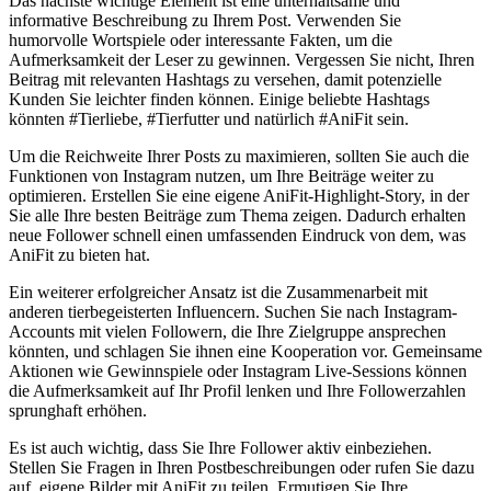
Das nächste wichtige Element ist eine unterhaltsame ‌und
informative Beschreibung zu Ihrem Post. ⁢Verwenden Sie⁤
humorvolle Wortspiele ​oder interessante Fakten,⁣ um die⁢
Aufmerksamkeit der Leser zu gewinnen. Vergessen⁣ Sie nicht, Ihren⁢
Beitrag‍ mit relevanten Hashtags zu versehen, damit potenzielle
⁤Kunden Sie leichter finden können. Einige beliebte Hashtags
könnten #Tierliebe,‌ #Tierfutter ⁤und natürlich #AniFit sein.
Um⁢ die Reichweite⁤ Ihrer Posts⁢ zu maximieren, sollten‌ Sie ⁣auch die‌
Funktionen von Instagram nutzen, um Ihre‍ Beiträge weiter zu
optimieren. ⁣Erstellen Sie⁤ eine ⁢eigene AniFit-Highlight-Story, in⁣ der
Sie ‌alle ‍Ihre⁢ besten Beiträge zum​ Thema zeigen.⁤ Dadurch erhalten
neue Follower schnell einen umfassenden ‌Eindruck von dem, was
AniFit zu bieten hat.
Ein⁣ weiterer erfolgreicher Ansatz ist die Zusammenarbeit mit
anderen tierbegeisterten Influencern. Suchen‍ Sie nach Instagram-
Accounts mit vielen⁢ Followern, die Ihre ‍Zielgruppe ansprechen
könnten, ‌und schlagen Sie ihnen⁢ eine Kooperation vor. Gemeinsame
Aktionen wie Gewinnspiele​ oder Instagram Live-Sessions können
die Aufmerksamkeit auf Ihr Profil lenken und Ihre Followerzahlen
sprunghaft erhöhen.
Es ⁣ist auch wichtig, dass Sie ⁣Ihre Follower aktiv ‌einbeziehen.
Stellen Sie ​Fragen in Ihren Postbeschreibungen oder rufen‌ Sie ⁤dazu
auf, eigene⁤ Bilder mit AniFit ‍zu teilen. Ermutigen Sie Ihre