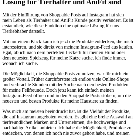
Lösung für Tierhalter und AniFit ⁢sind
Mit der‌ Einführung von​ Shoppable Posts auf Instagram​ hat ⁣sich
mein‍ Leben als Tierhalter und AniFit-Kunde positiv ⁤verändert. Es ist
erstaunlich, wie diese Funktion eine optimale ⁤Lösung für uns
Tierliebhaber darstellt.
Mit nur einem Klick kann ich ‍jetzt die Produkte entdecken, die mich
interessieren, ⁤und sie direkt von meinem Instagram-Feed aus kaufen.⁣
Egal,‌ ob ich nach dem perfekten Leckerli für meinen ⁢Hund oder⁢
dem neuesten Spielzeug für meine Katze ‌suche,⁤ ich finde ⁣immer,⁣
wonach ⁣ich suche.
Die⁣ Möglichkeit, ‌die Shoppable Posts zu nutzen, war für mich ein
großer Vorteil. Früher durchforstete ich endlos viele Online-Shops‍
und verbrachte ⁢Stunden mit⁢ der Suche nach ​den besten Produkten
für meine​ Fellfreunde. Doch jetzt ​kann ich⁤ einfach meinen
Instagram-Feed öffnen und⁢ in den Shoppable⁣ Posts stöbern, um die
neuesten ‌und besten Produkte für⁣ meine ‌Haustiere zu⁣ finden.
Was mich‌ am ‌meisten beeindruckt hat, ⁤ist die Vielfalt der Produkte,
die auf Instagram angeboten werden. Es ⁢gibt eine breite Auswahl an
tierfreundlichen Marken⁣ und Unternehmen, die hochwertige ⁤und
nachhaltige Artikel ​anbieten. Ich habe‍ die ⁤Möglichkeit, Produkte zu
entdecken, von denen⁤ ich ​noch ​nie zuvor gehört ⁤habe, und meinen