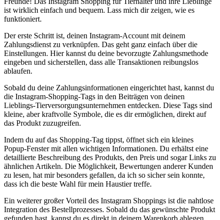
Freunde! Das ‌Instagram Shopping für Tierhalter und ihre ‌Lieblinge
ist wirklich einfach und bequem.⁤ Lass mich dir ⁤zeigen,⁢ wie es
funktioniert.
Der erste⁣ Schritt ist, deinen Instagram-Account mit ​deinem
⁤Zahlungsdienst​ zu verknüpfen. Das geht ganz einfach ⁣über ​die
Einstellungen. Hier kannst du deine bevorzugte Zahlungsmethode⁤
eingeben und sicherstellen, dass⁣ alle Transaktionen‍ reibungslos
ablaufen.
Sobald du deine Zahlungsinformationen eingerichtet⁤ hast, kannst du
die Instagram-Shopping-Tags in den Beiträgen‌ von deinen
Lieblings-Tierversorgungsunternehmen entdecken. Diese Tags sind
kleine, aber kraftvolle Symbole, die ⁢es dir ermöglichen, direkt auf
das Produkt zuzugreifen.
Indem du auf das⁤ Shopping-Tag tippst, ⁢öffnet sich ⁢ein kleines
Popup-Fenster⁤ mit allen wichtigen Informationen. Du‌ erhältst eine
detaillierte Beschreibung des Produkts,‍ den Preis und ‍sogar ​Links zu
ähnlichen Artikeln. Die ⁣Möglichkeit, Bewertungen anderer Kunden
zu lesen, hat mir besonders gefallen, da ich so sicher sein konnte,
dass ich die beste Wahl ⁣für ⁣mein ⁢Haustier treffe.
Ein weiterer großer Vorteil des Instagram​ Shoppings ‍ist die nahtlose⁣
Integration des Bestellprozesses. Sobald du das gewünschte Produkt
⁣gefunden hast, kannst du es direkt in deinem Warenkorb ablegen.