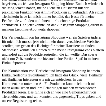
begeistert, als ich von ​Instagram Shopping hörte. Endlich würde ich
die Möglichkeit haben,⁢ meine Liebe zu Haustieren mit‌ der
praktischen ⁢Funktion von AniFit-Produkten zu⁤ verbinden. Als ‍stolze
Tierhalterin habe ich mich immer bemüht,⁤ das Beste für meine
Fellfreunde zu finden ​und ihnen nur ‌hochwertige Produkte
‌anzubieten.⁤ Und jetzt konnte ‌ich dank Instagram Shopping direkt in
meinem Lieblings-App weitershoppen!
Die Verwendung von ‌Instagram‌ Shopping war ein Spielveränderer
‌für mich. Ich musste jetzt nicht ⁢mehr durch verschiedene Websites
scrollen, um​ genau‌ das Richtige für meine⁢ Haustiere zu​ finden.
Stattdessen konnte ich einfach ‍durch meine Instagram-Feeds​ blättern
‌und sofort auf die Produkte​ zugreifen, die‍ ich‌ wollte. Das ‍sparte​
nicht nur ⁣Zeit, sondern brachte​ auch eine Portion⁣ Spaß in meinen
‌Einkaufsprozess.
Die Kombination⁢ von Tierliebe und ⁣Instagram Shopping hat‌ mein
Einkaufserlebnis revolutioniert. Ich hatte ⁣das Glück, viele ⁣Tierhalter
mit ähnlichen⁤ Interessen ‍wie ⁢mir zu entdecken. In den
Kommentaren unter den ⁢AniFit-Produkten konnte ich mich‍ mit
ihnen austauschen und ihre Erfahrungen mit den verschiedenen
⁣Produkten lesen. ‌Das fühlte ⁣sich an wie​ eine ‍Gemeinschaft von
Tiereliebhabern, und wir ‍konnten uns ​gegenseitig Tipps geben und
unsere⁣ Begeisterung teilen.