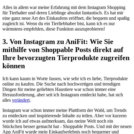
Alles in allem war meine ‍Erfahrung mit dem Instagram Shopping
für Tierhalter und deren Lieblinge absolut ⁤fantastisch.​ Es ‍hat mir
eine ganz neue ⁢Art des Einkaufens ⁢eröffnet, die bequem und spaßig
zugleich ist. Wenn du ein Tierliebhaber bist, kann ich ‍es nur
wärmstens empfehlen, diese Funktion⁤ auszuprobieren!
3. Von Instagram zu ‌AniFit: Wie Sie
mithilfe von‍ Shoppable Posts direkt auf
Ihre bevorzugten ⁣Tierprodukte zugreifen
können
Ich kann kaum in Worte fassen, wie sehr ich⁢ es‍ liebe, ⁣Tierprodukte
online zu kaufen. Die⁤ Suche nach hochwertigen und ⁣trendigen ​
Dingen für meine geliebten Haustiere‍ war schon immer eine
Herausforderung, aber seit ich Instagram entdeckt habe, hat sich
alles ⁢
verändert
.
Instagram war schon immer​ meine Plattform⁣ der ⁣Wahl, um ‌Trends‍
zu entdecken und inspirierende Inhalte ‍zu teilen. Aber vor kurzem
wurde ich auf etwas aufmerksam, das meine‌ Welt noch ein
Stückchen besser gemacht hat -⁤ Shoppable Posts. ​Und mit der neuen
App AniFit wurde mein Einkaufserlebnis⁢ noch bequemer und