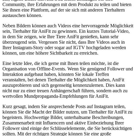
⁢Community, ihre Erfahrungen mit dem Produkt zu teilen und‌ bieten
Sie ihnen eine Plattform, auf⁣ der sie sich mit anderen Tierhaltern
austauschen können.
Neben Bildern können auch Videos eine hervorragende Möglichkeit
sein, ​Tierhalter für AniFit zu gewinnen. Ein kurzes Tutorial-Video,
in dem Sie zeigen, wie Ihre Tiere AniFit genießen, kann sehr
überzeugend sein. Vergessen Sie nicht, dass Ihre Videos auch in
Ihrer Instagram-Story⁤ oder sogar auf IGTV ​hochgeladen werden
‍können, um eine höhere Sichtbarkeit zu erreichen.
Eine ⁣letzte Idee, die ich gerne mit Ihnen ⁢teilen möchte, ist ⁤die
Organisation von Offline-Events.⁤ Wenn ⁣Sie genügend Follower und
Interaktion‌ aufgebaut haben,​ könnten Sie lokale⁢ Treffen⁢
veranstalten,​ bei denen Tierhalter die Möglichkeit⁣ haben, AniFit
auszuprobieren und sich gegenseitig kennenzulernen. Dies kann
‌nicht nur zu einer treuen Anhängerschaft⁤ führen, ⁤sondern ⁢auch​ zu
wertvollen Mundpropaganda-Empfehlungen ⁤für​ AniFit.
Kurz ‌gesagt, indem Sie ‍ansprechende Posts⁣ auf Instagram teilen,
können Sie die Macht der Bilder nutzen, um Tierhalter für AniFit zu
begeistern. Hochwertige Bilder, ‌unterhaltsame Beschreibungen,
Zusammenarbeit mit ⁣Influencern ​und aktive Einbeziehung Ihrer
Follower sind‍ einige⁢ der Schlüsselelemente, die⁢ Sie berücksichtigen
⁤sollten. Mit der richtigen Strategie können Sie eine große