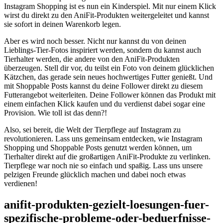
Instagram Shopping ist es⁣ nun ⁢ein Kinderspiel. Mit nur einem Klick
wirst du direkt zu den⁣ AniFit-Produkten⁤ weitergeleitet und kannst
sie ⁢sofort in deinen Warenkorb legen.
Aber ‌es ⁣wird ‍noch besser.⁢ Nicht nur kannst du von deinen
⁢Lieblings-Tier-Fotos⁢ inspiriert werden, sondern⁢ du kannst ⁢auch⁤
Tierhalter werden, ⁣die andere‍ von den AniFit-Produkten
überzeugen. Stell dir ‌vor, du ​teilst ⁢ein Foto‌ von deinem glücklichen
⁢Kätzchen,​ das gerade sein⁤ neues hochwertiges Futter genießt.‍ Und
mit Shoppable Posts kannst ‌du deine‌ Follower ​direkt zu diesem
Futterangebot weiterleiten. Deine Follower können das Produkt‌ mit​
einem einfachen Klick kaufen und du verdienst dabei sogar eine
Provision. Wie ‍toll ist das denn?!
Also, sei bereit, die Welt ‌der‌ Tierpflege ⁤auf Instagram zu
revolutionieren. Lass uns gemeinsam entdecken,⁤ wie Instagram
Shopping und‍ Shoppable‍ Posts genutzt​ werden können, um
Tierhalter direkt ‌auf die großartigen AniFit-Produkte zu verlinken.
Tierpflege ⁤war ⁣noch⁤ nie so einfach ​und spaßig. Lass uns ‌unsere
pelzigen Freunde⁢ glücklich machen und dabei noch etwas⁤
verdienen!
anifit-produkten-gezielt-loesungen-fuer-
spezifische-probleme-oder-beduerfnisse-