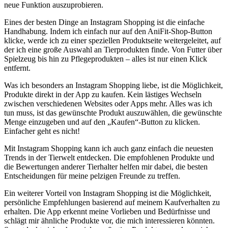
neue Funktion ⁣auszuprobieren.
Eines der besten ‌Dinge an Instagram Shopping ist die einfache
Handhabung. Indem ich einfach nur ⁢auf den AniFit-Shop-Button
klicke, werde​ ich zu einer speziellen ‌Produktseite weitergeleitet, ‍auf
der⁢ ich eine große Auswahl an Tierprodukten finde. Von Futter über
‍Spielzeug bis hin zu Pflegeprodukten – alles ist nur einen ‍Klick⁢
entfernt.
Was ich besonders an⁢ Instagram Shopping liebe, ist​ die Möglichkeit,
Produkte ⁣direkt ⁣in⁣ der‌ App zu kaufen.‌ Kein lästiges Wechseln
zwischen verschiedenen Websites⁢ oder Apps mehr. Alles was ich‍
tun muss, ist das gewünschte Produkt auszuwählen, ​die gewünschte
Menge einzugeben und auf​ den „Kaufen“-Button zu ​klicken.
Einfacher ​geht es nicht!
Mit Instagram Shopping ​kann ich​ auch ganz einfach ⁣die ​neuesten
Trends ‍in​ der Tierwelt entdecken. ​Die​ empfohlenen Produkte und
die Bewertungen ‌anderer Tierhalter helfen⁢ mir dabei,⁤ die ⁤besten
Entscheidungen für meine pelzigen Freunde ‍zu treffen.
Ein weiterer Vorteil⁢ von⁢ Instagram Shopping⁤ ist⁤ die Möglichkeit,
persönliche Empfehlungen basierend auf meinem ‌Kaufverhalten zu
erhalten. Die App erkennt meine ⁢Vorlieben ​und Bedürfnisse und
schlägt mir ähnliche ‍Produkte vor, ‌die​ mich interessieren könnten.