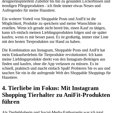
designerinspiriertem Zubehör bis hin zu gesunden Leckerbissen und⁤
trendigen Pflegeprodukten ⁣- ich finde immer etwas Neues und
Aufregendes für meine Haustiere.
Ein weiterer Vorteil⁤ von Shoppable⁣ Posts und AniFit ist die
Möglichkeit, Produkte zu speichern und meine Wunschliste ​zu
erstellen. Wenn ich gerade⁣ nicht bereit bin, einen Kauf ‍zu tätigen,
kann ich einfach meinen‌ Lieblingsprodukten ⁣folgen und sie später
kaufen, wenn es mir besser passt. Es ist großartig,⁤ immer eine⁢ Liste
mit den besten Tierprodukten‌ zur⁢ Hand ⁤zu haben.
Die⁢ Kombination aus Instagram, ⁢Shoppable Posts ‌und AniFit ​hat
mein Einkaufserlebnis für Tierprodukte revolutioniert. Ich ‍kann
meine Lieblingsprodukte direkt von den Instagram-Beiträgen aus
finden ​und kaufen,​ ohne die App ⁤verlassen zu müssen. Es ist
schnell, praktisch und macht einfach Spaß! Probieren Sie es aus und
⁣tauchen‌ Sie ein ‍in die aufregende ⁤Welt ⁣des Shoppable Shoppings für
Haustiere.
4. Tierliebe ‌im Fokus: ⁣Mit⁣ Instagram
Shopping Tierhalter zu AniFit-Produkten
führen
Als Tierliebhaberin und Social-Media-Enthusiastin war ich ⁤total