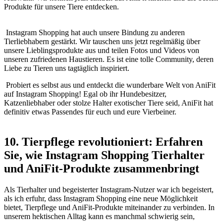
Produkte für ⁢unsere Tiere entdecken.
⁤ Instagram⁤ Shopping ⁣hat auch unsere ⁤Bindung zu anderen
‌Tierliebhabern gestärkt. Wir ‍tauschen ‌uns jetzt regelmäßig über
unsere​ Lieblingsprodukte aus und teilen Fotos und‌ Videos von
unseren ⁤zufriedenen Haustieren. Es ist eine tolle ‍Community, deren
Liebe⁤ zu Tieren uns ‌tagtäglich inspiriert.
⁤ Probiert es selbst aus ⁣und ⁤entdeckt‌ die wunderbare‍ Welt ‍von AniFit
⁢auf Instagram Shopping! Egal ​ob ihr‌ Hundebesitzer,⁣
Katzenliebhaber oder stolze Halter exotischer Tiere seid, ⁤AniFit hat
⁤definitiv​ etwas Passendes‌ für euch und eure Vierbeiner.
10. Tierpflege revolutioniert:⁤ Erfahren ​
Sie, wie ⁤Instagram Shopping Tierhalter
und AniFit-Produkte zusammenbringt
Als Tierhalter und begeisterter ​Instagram-Nutzer war ich begeistert,
als‍ ich erfuhr, dass Instagram Shopping ‍eine⁣ neue ⁣Möglichkeit
bietet, Tierpflege und AniFit-Produkte miteinander zu verbinden. In
⁢unserem hektischen Alltag⁤ kann es manchmal ⁣schwierig sein,