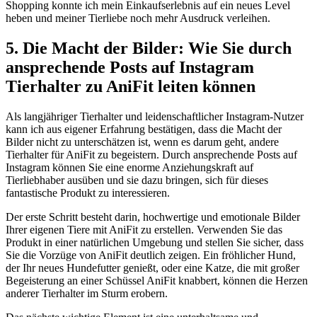
Shopping konnte ich⁢ mein Einkaufserlebnis auf ein‍ neues‍ Level⁤
heben und⁣ meiner Tierliebe ‍noch ​mehr ⁢Ausdruck ​verleihen.
5. Die⁣ Macht der Bilder: Wie​ Sie durch
ansprechende​ Posts auf‍ Instagram
Tierhalter ‍zu AniFit leiten ‌können
Als ​langjähriger Tierhalter⁤ und leidenschaftlicher⁣ Instagram-Nutzer
kann ich aus ⁤eigener Erfahrung ​bestätigen, dass die⁣ Macht der
Bilder nicht zu ‍unterschätzen‌ ist, wenn es darum geht, andere⁢
Tierhalter ⁤für⁤ AniFit zu begeistern. ⁢Durch ansprechende ⁤Posts auf
Instagram‌ können Sie eine enorme Anziehungskraft auf
Tierliebhaber ausüben und ​sie dazu bringen, sich für⁣ dieses
fantastische‍ Produkt zu interessieren.
Der erste Schritt besteht darin, hochwertige‍ und ⁣emotionale Bilder
Ihrer eigenen Tiere mit AniFit zu erstellen. Verwenden Sie das
Produkt in einer natürlichen Umgebung und‌ stellen Sie sicher, dass
Sie die Vorzüge von AniFit ‌deutlich ‍zeigen. Ein fröhlicher Hund,
der Ihr neues ​Hundefutter‍ genießt, oder eine Katze, die mit großer
Begeisterung an einer Schüssel⁢ AniFit knabbert, können die Herzen
anderer Tierhalter im⁢ Sturm erobern.