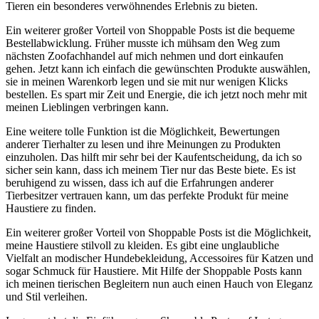
Tieren ein⁤ besonderes verwöhnendes Erlebnis zu bieten.
Ein weiterer großer Vorteil von Shoppable Posts ist ⁢die⁢ bequeme⁣
Bestellabwicklung. Früher musste ​ich mühsam den Weg zum
nächsten ‍Zoofachhandel​ auf mich nehmen und dort einkaufen⁤
gehen. Jetzt kann ich‍ einfach die gewünschten Produkte auswählen,
⁢sie in meinen Warenkorb legen und‌ sie mit nur ⁤wenigen Klicks
⁤bestellen. ‌Es spart mir Zeit und Energie,‍ die ich​ jetzt noch mehr mit
meinen‌ Lieblingen verbringen kann.
Eine weitere‍ tolle Funktion ist ⁤die Möglichkeit, Bewertungen
anderer Tierhalter zu lesen und ihre Meinungen zu ⁣Produkten
‌einzuholen. Das hilft mir sehr bei der Kaufentscheidung, da ich ⁣so
sicher sein kann, dass ich meinem Tier nur das Beste biete. Es ist
⁤beruhigend zu wissen, dass ich auf die Erfahrungen anderer
Tierbesitzer vertrauen kann, ⁢um das perfekte Produkt für meine⁢
Haustiere‍ zu ⁤finden.
Ein weiterer großer ⁣Vorteil von Shoppable ⁢Posts‍ ist die Möglichkeit,
meine Haustiere stilvoll zu kleiden. Es gibt eine unglaubliche
Vielfalt an​ modischer Hundebekleidung, Accessoires ‌für Katzen ‌und
sogar Schmuck für Haustiere.‍ Mit Hilfe der ⁢Shoppable Posts kann
⁢ich meinen tierischen⁤ Begleitern nun auch einen Hauch von ‍Eleganz
und ‌Stil verleihen.