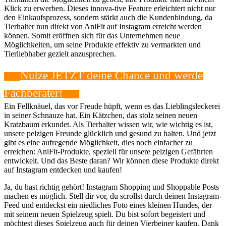
Klick zu erwerben. Dieses innova-tive Feature erleichtert nicht nur
den Einkaufsprozess, sondern stärkt auch die Kundenbindung, da
Tierhalter nun direkt von AniFit auf Instagram erreicht werden
können. Somit eröffnen sich für das Unternehmen neue
Möglichkeiten, um seine Produkte effektiv zu vermarkten und
Tierliebhaber gezielt anzusprechen.
Nutze⁤ JETZT deine Chance und werde
Fachberater!
Ein Fellknäuel, das‌ vor Freude hüpft, wenn⁤ es ‌das Lieblingsleckerei
in seiner Schnauze ⁣hat. ⁢Ein Kätzchen, das stolz seinen neuen
Kratzbaum erkundet. Als Tierhalter‌ wissen wir, wie wichtig es ist,
unsere pelzigen Freunde glücklich‍ und⁣ gesund⁢ zu ‍halten.⁢ Und jetzt
gibt⁢ es⁣ eine‍ aufregende Möglichkeit, dies‍ noch einfacher​ zu
erreichen: AniFit-Produkte, speziell für⁤ unsere pelzigen ⁢Gefährten
entwickelt. Und das Beste daran? Wir können diese Produkte direkt
auf Instagram ⁣entdecken‍ und kaufen!
Ja, du hast richtig gehört!⁢ Instagram Shopping und Shoppable Posts
machen es möglich.⁣ Stell dir vor, du scrollst⁤ durch deinen Instagram-
Feed und entdeckst ⁢ein niedliches Foto eines ⁤kleinen Hundes, der
mit seinem neuen Spielzeug spielt. Du bist sofort begeistert und
möchtest ‍dieses⁢ Spielzeug auch ⁣für ‌deinen Vierbeiner ⁢kaufen. Dank