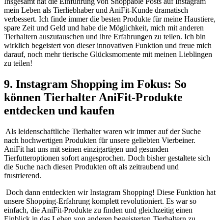
Insgesamt hat die Einführung ⁣von Shoppable Posts auf‌ Instagram
⁤mein ⁢Leben als Tierliebhaber und AniFit-Kunde dramatisch
verbessert. Ich ​finde immer die besten Produkte für meine Haustiere,⁣
spare Zeit ​und Geld und habe die Möglichkeit, mich mit anderen
Tierhaltern auszutauschen⁤ und ihre Erfahrungen zu‌ teilen. Ich bin⁤
wirklich begeistert von dieser innovativen Funktion ​und freue‌ mich
darauf, noch mehr tierische Glücksmomente mit meinen Lieblingen
zu teilen!
9. Instagram Shopping im Fokus: So
können Tierhalter AniFit-Produkte
entdecken und kaufen
‍​ Als leidenschaftliche Tierhalter waren wir⁢ immer‍ auf der‍ Suche
nach ​hochwertigen Produkten für unsere geliebten ⁢Vierbeiner.
AniFit hat uns mit seinen einzigartigen und gesunden
Tierfutteroptionen sofort⁣ angesprochen. Doch bisher gestaltete sich
‌die Suche nach‌ diesen Produkten ⁣oft als‍ zeitraubend und
frustrierend.
‌ Doch dann entdeckten⁣ wir Instagram Shopping! Diese ⁤Funktion hat‍
unsere Shopping-Erfahrung komplett revolutioniert.⁤ Es war so
einfach, die AniFit-Produkte zu finden und gleichzeitig einen ​
Einblick in das⁤ Leben von​ anderen begeisterten Tierhaltern zu