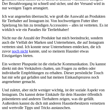
Der Bezahlvorgang⁣ ist‍ schnell und sicher, und der Versand wird in
nur ​wenigen ‌Tagen arrangiert.
Ich war angenehm​ überrascht, wie groß ⁣die Auswahl an ‍Produkten
für‌ Tierhalter auf Instagram ist. Von hochwertigem Futter über
Spielzeug⁣ bis hin⁢ zu trendigen Accessoires – alles ist vertreten. Es ‍ist
wirklich wie ein Paradies für Tierliebhaber!
Nicht⁢ nur ‍die Anzahl der Produkte⁣ hat mich beeindruckt, sondern
auch⁤ die Vielfalt der Marken und Unternehmen, die auf‌ Instagram
vertreten⁣ sind. Ich ‍konnte neue⁣ Unternehmen entdecken, die ich
zuvor
noch nicht
⁣ kannte, und so meinem⁣ Haustier etwas
Einzigartiges ⁤bieten.
Ein ⁢weiterer Pluspunkt ist‌ die‌ einfache Kommunikation.​ Du kannst
direkt mit den Verkäufern chatten, um Fragen zu stellen oder
individuelle Empfehlungen zu erhalten.⁤ Dieser⁢ persönliche‌ Touch
hat mir sehr gut gefallen und hat ⁤meinen Einkaufsprozess noch
angenehmer gemacht.
Und zuletzt, aber nicht weniger wichtig, ist der soziale Aspekt‌ von
Instagram. Du kannst deine Einkäufe ‍für dein ​Haustier‍ öffentlich
präsentieren und anderen Tierhaltern zeigen, was dir gefällt.
Außerdem‍ kannst du dich mit anderen Haustierbesitzern vernetzen
und ⁢wertvolle Tipps ⁢und ‍Tricks‍ austauschen.