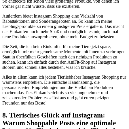
So entdeckte ich schon viele großartige Produkte, von denen ⁢ich
vorher gar ⁣nicht⁣ wusste, dass sie existieren.
Außerdem bietet Instagram Shopping‌ eine Vielzahl⁤ von
Rabattaktionen und Sonderangeboten an.⁢ So⁢ kann⁣ ich ⁤meine
Lieblingsprodukte zu einem günstigeren Preis ⁤ergattern. ‌Das macht
⁣das Einkaufen ⁢noch mehr Spaß und⁣ ermöglicht es mir,‌ auch‌ mal
neue Produkte auszuprobieren,‌ ohne mein Budget zu belasten.
Die Zeit, die⁤ ich beim⁢ Einkaufen für⁤ meine Tiere jetzt spare,
ermöglicht⁤ mir mehr‍ gemeinsame Momente mit ⁢ihnen zu verbringen.
Statt in ⁢überfüllten Geschäften nach ⁤den ⁤richtigen Produkten zu
suchen, kann ich​ einfach durch den⁢ AniFit-Shop auf Instagram
stöbern ​und schnell alles bestellen, was ich brauche.
Alles⁢ in‌ allem kann ich jedem Tierliebhaber Instagram⁣ Shopping nur
wärmstens empfehlen.⁤ Die einfache Handhabung, die
personalisierten Empfehlungen und ‍die Vielfalt⁤ an Produkten⁢
machen das Tier-Einkaufserlebnis‍ so viel ​angenehmer und
zeitsparender. Probiert es selbst aus und gebt euren pelzigen
Freunden ‍nur das Beste!
8. Tierisches Glück auf Instagram:​
Warum⁢ Shoppable Posts eine ⁤optimale