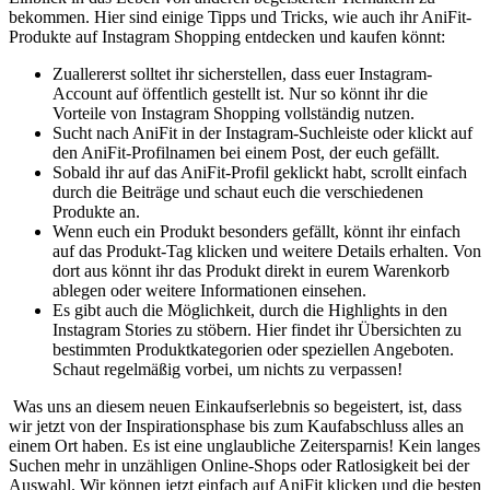
bekommen. Hier sind einige⁢ Tipps ⁣und ⁤Tricks, wie‌ auch ihr AniFit-
Produkte ⁣auf Instagram Shopping entdecken und kaufen könnt:
Zuallererst solltet ihr sicherstellen, dass euer​ Instagram-
Account‌ auf öffentlich‍ gestellt ist. Nur so ⁣könnt ihr die‍
Vorteile von Instagram Shopping vollständig⁤ nutzen.
Sucht nach AniFit in der Instagram-Suchleiste oder‍ klickt ‍auf
den AniFit-Profilnamen bei einem ‍Post, ⁣der euch gefällt.
Sobald ‍ihr auf das AniFit-Profil ‌geklickt habt, scrollt einfach
durch die Beiträge ‍und ​schaut ⁢euch⁢ die verschiedenen
Produkte ⁣an.
Wenn euch ein Produkt besonders gefällt, könnt⁤ ihr ⁢einfach
auf das Produkt-Tag klicken und weitere‍ Details⁣ erhalten. Von
dort‍ aus könnt ihr das Produkt direkt in eurem Warenkorb
ablegen oder weitere ‍Informationen einsehen.
Es ⁣gibt auch⁢ die ​Möglichkeit, ⁣durch die Highlights in den
⁤Instagram ⁤Stories zu stöbern. Hier⁢ findet ihr Übersichten zu
bestimmten Produktkategorien oder speziellen ‌Angeboten.
Schaut regelmäßig vorbei, um ⁣nichts ⁤zu verpassen!
⁤⁣ ⁢Was uns an ⁢diesem neuen⁢ Einkaufserlebnis⁢ so begeistert,‌ ist, dass⁤
wir jetzt‍ von​ der Inspirationsphase ⁢bis zum Kaufabschluss alles an
⁢einem Ort haben. Es ist eine unglaubliche‌ Zeitersparnis!‍ Kein langes
Suchen mehr in⁤ unzähligen Online-Shops ‌oder‌ Ratlosigkeit bei der‌
Auswahl.​ Wir können⁤ jetzt einfach auf AniFit ‍klicken und die besten