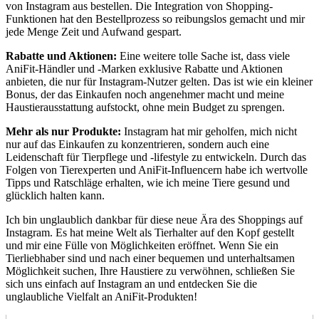
von Instagram aus bestellen. Die‌ Integration von Shopping-
Funktionen hat den Bestellprozess so ⁤reibungslos ⁤gemacht und mir⁣
jede Menge Zeit und Aufwand‌ gespart.
Rabatte und Aktionen:
Eine weitere⁤ tolle Sache ist, dass ⁣viele
AniFit-Händler und -Marken ⁢exklusive Rabatte und ⁢Aktionen
⁤anbieten, die ⁢nur für Instagram-Nutzer gelten. Das ist wie ​ein kleiner
Bonus, der das Einkaufen noch angenehmer macht und meine
Haustierausstattung aufstockt, ohne ‍mein ‍Budget zu sprengen.
Mehr als nur Produkte:
Instagram hat mir geholfen, mich nicht
nur auf das Einkaufen zu konzentrieren, sondern auch ⁣eine
Leidenschaft ⁢für Tierpflege und -lifestyle zu entwickeln. Durch das
Folgen⁣ von Tierexperten und AniFit-Influencern habe ich wertvolle
Tipps und⁤ Ratschläge erhalten, wie ich meine‍ Tiere gesund⁢ und
glücklich halten ‍kann.
Ich bin unglaublich dankbar für diese neue Ära des Shoppings auf
Instagram.⁤ Es hat meine Welt als Tierhalter auf den Kopf gestellt
⁢und mir eine ⁢Fülle von Möglichkeiten eröffnet. Wenn Sie‌ ein
Tierliebhaber sind ⁢und nach ⁤einer bequemen ​und unterhaltsamen
Möglichkeit suchen, Ihre‍ Haustiere zu verwöhnen, schließen‌ Sie⁢
sich uns einfach auf Instagram an und entdecken⁢ Sie die‍
unglaubliche Vielfalt an⁣ AniFit-Produkten!