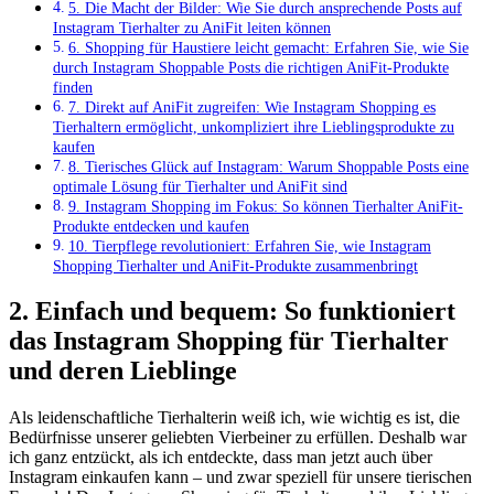
5. Die⁣ Macht der Bilder: Wie​ Sie durch ansprechende​ Posts auf‍
Instagram Tierhalter ‍zu AniFit leiten ‌können
6. Shopping für Haustiere leicht gemacht: Erfahren Sie, wie Sie
durch Instagram Shoppable Posts die richtigen AniFit-Produkte
finden
7. ⁤Direkt auf AniFit zugreifen: Wie Instagram Shopping es
Tierhaltern ermöglicht, unkompliziert‌ ihre Lieblingsprodukte zu
kaufen
8. Tierisches Glück auf Instagram:​ Warum⁢ Shoppable Posts eine
⁤optimale Lösung für Tierhalter und AniFit ⁢sind
9. Instagram Shopping im Fokus: So können Tierhalter AniFit-
Produkte entdecken und kaufen
10. Tierpflege revolutioniert:⁤ Erfahren ​Sie, wie ⁤Instagram
Shopping Tierhalter und AniFit-Produkte zusammenbringt
2. Einfach und bequem: So funktioniert
das⁤ Instagram Shopping ⁤für ‍Tierhalter
und deren Lieblinge
Als ‌leidenschaftliche​ Tierhalterin‌ weiß ich, wie wichtig es ist, die
Bedürfnisse unserer geliebten⁢ Vierbeiner zu erfüllen.⁢ Deshalb war
ich ganz ‌entzückt,⁤ als ich entdeckte, dass man ‌jetzt auch über
Instagram einkaufen kann – und ⁣zwar speziell ‌für unsere ‍tierischen