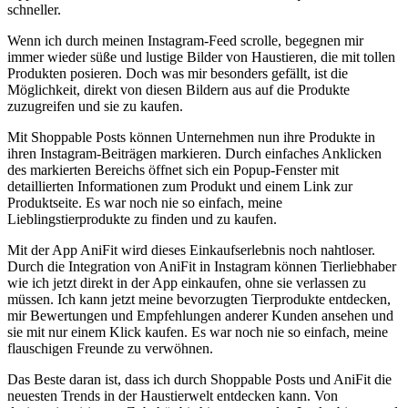
schneller.
Wenn ich durch meinen Instagram-Feed scrolle, begegnen mir⁤
immer wieder süße und lustige Bilder von​ Haustieren,⁢ die⁢ mit tollen
Produkten posieren.⁤ Doch⁤ was ‍mir besonders gefällt, ⁣ist die
Möglichkeit, direkt von diesen Bildern aus auf ‌die Produkte
zuzugreifen und sie zu kaufen.
Mit Shoppable Posts können ‍Unternehmen nun ihre Produkte in
⁢ihren⁣ Instagram-Beiträgen markieren. Durch einfaches Anklicken
des markierten Bereichs öffnet ‌sich ein‌ Popup-Fenster ‌mit
detaillierten Informationen zum Produkt ⁤und‌ einem Link⁢ zur
Produktseite.⁣ Es war noch ⁣nie so einfach, meine
Lieblingstierprodukte zu finden und zu ⁤kaufen.
Mit ⁣der​ App AniFit⁢ wird dieses ⁢Einkaufserlebnis noch nahtloser.
‌Durch‍ die Integration von AniFit in Instagram können Tierliebhaber
wie ⁤ich jetzt direkt in der App einkaufen, ohne‌ sie verlassen zu
müssen. Ich kann⁢ jetzt meine bevorzugten Tierprodukte entdecken,
mir Bewertungen und‌ Empfehlungen⁤ anderer Kunden ansehen ⁢und
‌sie mit nur einem ⁢Klick kaufen. Es war noch⁤ nie so einfach, meine
⁢flauschigen‍ Freunde​ zu verwöhnen.
Das Beste ‌daran ist, ⁢dass ich durch Shoppable Posts und AniFit die
neuesten Trends in der Haustierwelt entdecken kann.​ Von‍