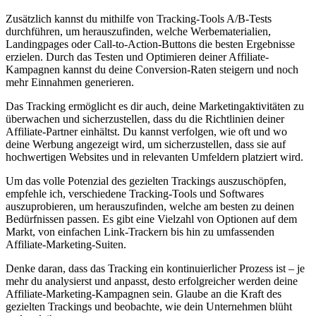
Zusätzlich kannst du mithilfe ⁤von Tracking-Tools A/B-Tests
durchführen,⁤ um herauszufinden, welche Werbematerialien,‍
Landingpages⁤ oder ⁢Call-to-Action-Buttons die besten ⁢Ergebnisse​
erzielen. Durch ‌das Testen und ⁣Optimieren ⁤deiner Affiliate-
Kampagnen ​kannst du deine Conversion-Raten steigern und ⁣noch
mehr Einnahmen generieren.
Das Tracking ermöglicht es ‌dir ​auch, deine Marketingaktivitäten⁣ zu
‍überwachen und sicherzustellen, dass ​du⁤ die Richtlinien deiner
Affiliate-Partner einhältst. Du ⁤kannst ⁤verfolgen, wie ‍oft und wo
deine Werbung angezeigt wird,‍ um sicherzustellen, dass sie auf
hochwertigen⁤ Websites und in relevanten Umfeldern platziert wird.
Um das volle Potenzial​ des ‍gezielten Trackings ⁢auszuschöpfen,
⁣empfehle ich, ‌verschiedene ⁤Tracking-Tools und‍ Softwares
⁢auszuprobieren, um herauszufinden, welche‍ am ⁤besten zu ⁤deinen
Bedürfnissen passen. Es gibt ‍eine⁢ Vielzahl von‌ Optionen auf dem
Markt, ‌von ⁣einfachen Link-Trackern bis hin zu umfassenden⁤
Affiliate-Marketing-Suiten.
Denke daran,⁤ dass das Tracking ein‌ kontinuierlicher⁢ Prozess ist – ⁣je
mehr du⁤ analysierst ‍und ⁢anpasst, desto erfolgreicher werden deine
Affiliate-Marketing-Kampagnen sein. Glaube an die Kraft⁤ des‌
gezielten ⁣Trackings und⁤ beobachte, wie⁤ dein Unternehmen blüht