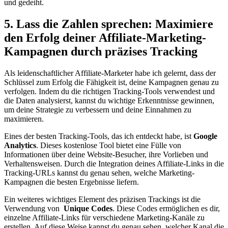
und gedeiht.
5. Lass die Zahlen ​sprechen: Maximiere
den‌ Erfolg deiner Affiliate-Marketing-
Kampagnen durch präzises Tracking
Als leidenschaftlicher Affiliate-Marketer habe⁢ ich gelernt, dass der
Schlüssel zum Erfolg die Fähigkeit ist, deine​ Kampagnen genau ⁢zu‌
verfolgen. Indem du‍ die richtigen Tracking-Tools ‌verwendest und
die‍ Daten analysierst, kannst du ‍wichtige Erkenntnisse gewinnen,
um deine Strategie ⁢zu verbessern und deine ⁢Einnahmen zu
maximieren.
Eines ⁣der besten Tracking-Tools, das ich ⁤entdeckt habe, ​ist
Google
Analytics
. Dieses kostenlose ⁣Tool⁢ bietet eine Fülle von⁤
Informationen über deine Website-Besucher, ihre Vorlieben und
Verhaltensweisen. Durch die Integration deines ​Affiliate-Links in die
Tracking-URLs kannst ⁣du genau sehen, ‍welche ​Marketing-
Kampagnen ‍die​ besten Ergebnisse liefern.
Ein ​weiteres wichtiges‌ Element des präzisen ⁣Trackings‍ ist die
‌Verwendung​ von ​
Unique Codes
. Diese⁢ Codes ermöglichen es dir,
einzelne⁢ Affiliate-Links ​für ⁣verschiedene Marketing-Kanäle zu
erstellen. Auf ​diese ‍Weise ‌kannst du genau ⁣sehen, welcher Kanal die⁣