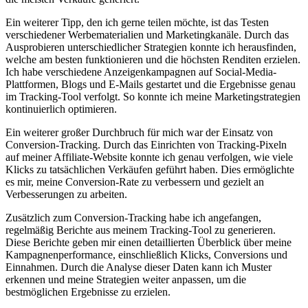
Ein weiterer Tipp, den ich gerne teilen möchte, ​ist das Testen⁣
verschiedener Werbematerialien und Marketingkanäle. Durch das‍
Ausprobieren⁢ unterschiedlicher Strategien konnte ‍ich herausfinden,
welche‌ am besten funktionieren‍ und die⁢ höchsten Renditen‌ erzielen.
Ich⁢ habe verschiedene ​Anzeigenkampagnen‍ auf Social-Media-
Plattformen, Blogs und E-Mails gestartet ⁣und die Ergebnisse genau
im Tracking-Tool verfolgt. So⁢ konnte ich ⁢meine Marketingstrategien‌
kontinuierlich‌ optimieren.
Ein weiterer großer Durchbruch für ‍mich war der Einsatz von
Conversion-Tracking. Durch das Einrichten⁣ von Tracking-Pixeln
auf meiner Affiliate-Website konnte ich genau verfolgen, wie‌ viele
Klicks zu tatsächlichen⁢ Verkäufen ‌geführt haben. ⁢Dies ermöglichte
es mir, meine Conversion-Rate zu verbessern und gezielt ⁤an
⁤Verbesserungen ‌zu arbeiten.
Zusätzlich zum⁢ Conversion-Tracking ⁣habe ich angefangen,
regelmäßig Berichte⁣ aus⁣ meinem‍ Tracking-Tool zu⁢ generieren.⁣
Diese Berichte geben ⁢mir einen detaillierten Überblick über ‍meine
Kampagnenperformance, einschließlich Klicks, Conversions‌ und
Einnahmen. Durch die Analyse dieser Daten kann ich‌ Muster
erkennen ⁣und ‍meine Strategien weiter anpassen, um⁤ die
bestmöglichen Ergebnisse zu ⁤erzielen.