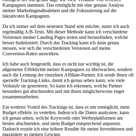
Kampagnen stammen. Das⁤ ermöglicht mir eine genaue Analyse
meiner Marketingmaßnahmen‍ und die Fokussierung auf die
lukrativsten Kampagnen.
Da ⁣ich immer⁢ auf dem ‍neuesten ⁤Stand⁣ sein möchte, nutze ich auch
regelmäßig A/B-Tests. Mit ⁣dieser Methode kann⁤ ich verschiedene
Versionen ‍meiner Landing Pages testen und herausfinden, welche
besser⁢ funktioniert. Durch das Tracking ⁢kann ich dann genau
messen, wie ‍sich die verschiedenen Versionen auf meine
Conversion-Raten auswirken.
Ich habe ⁢auch festgestellt, dass es nicht nur wichtig ist, ⁣die
allgemeine Effektivität‍ meiner Kampagnen zu ⁤überwachen, sondern⁢
auch die Leistung der einzelnen Affiliate-Partner. Ich sende ihnen oft
spezielle​ Tracking-Links, damit ⁤ich genau sehen kann, wie viele
⁢Verkäufe sie generieren. So kann ich erkennen, welche Partner
besonders⁤ gut‍ abschneiden ⁤und mit ihnen möglicherweise enger⁢
zusammenarbeiten.
Ein⁢ weiterer ‍Vorteil des ⁣Trackings ist, dass es ‍mir ‍ermöglicht, mein⁣
Budget ‌effektiv zu verteilen. Indem ​ich ⁢die‍ Daten⁢ analysiere, ⁣kann
⁤ich‌ genau sehen, welche Keywords oder Werbeplattformen am
⁢besten abschneiden, und mein ⁢Budget⁤ entsprechend anpassen.
Dadurch erziele ich eine höhere​ Rendite für​ meine Investitionen und
maximiere⁤ so‍ meinen Gewinn.