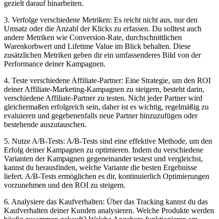
gezielt darauf hinarbeiten.
3. Verfolge verschiedene Metriken:⁣ Es reicht nicht ⁤aus, nur⁣ den ​
Umsatz oder die Anzahl​ der ⁢Klicks zu erfassen. Du‍ solltest auch
andere Metriken wie Conversion-Rate, durchschnittlichen
Warenkorbwert ⁣und⁤ Lifetime Value im Blick behalten. Diese
zusätzlichen ​Metriken geben ​dir ein ‌umfassenderes Bild von der
Performance deiner Kampagnen.
4. Teste verschiedene Affiliate-Partner: ⁣Eine Strategie, um den‌ ROI⁣
deiner Affiliate-Marketing-Kampagnen⁢ zu ⁤steigern, besteht darin,
verschiedene‌ Affiliate-Partner zu ⁣testen. Nicht jeder​ Partner wird​
gleichermaßen erfolgreich​ sein, daher​ ist es wichtig, regelmäßig zu
evaluieren und ​gegebenenfalls neue Partner hinzuzufügen oder
bestehende ⁣auszutauschen.
5.⁤ Nutze ⁢A/B-Tests: A/B-Tests sind eine effektive Methode, um den ​
Erfolg‍ deiner Kampagnen zu optimieren.‌ Indem du⁤ verschiedene
Varianten der Kampagnen ​gegeneinander testest⁣ und vergleichst,‍
kannst du herausfinden, welche Variante ⁤die‌ besten‌ Ergebnisse
liefert. A/B-Tests ermöglichen ⁢es ‍dir,‌ kontinuierlich Optimierungen
vorzunehmen und den ROI zu steigern.
6.⁣ Analysiere ‍das Kaufverhalten: Über​ das Tracking ⁢kannst ‌du das
Kaufverhalten deiner Kunden analysieren. Welche Produkte werden