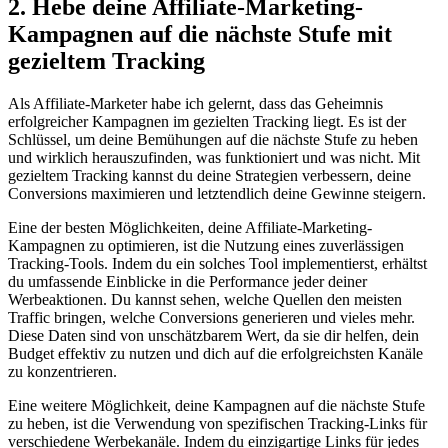
2.‌ Hebe⁤ deine Affiliate-Marketing-
Kampagnen auf die nächste Stufe mit
gezieltem Tracking
Als Affiliate-Marketer habe ich gelernt, dass ⁢das Geheimnis
⁣erfolgreicher‌ Kampagnen im gezielten ​Tracking liegt.‍ Es⁢ ist der
Schlüssel, um deine ⁤Bemühungen auf die‌ nächste Stufe ​zu⁢ heben
und wirklich herauszufinden,​ was ​funktioniert und was​ nicht.⁤ Mit
gezieltem Tracking kannst⁤ du⁤ deine Strategien verbessern, deine
Conversions maximieren ​und letztendlich deine‍ Gewinne steigern.
Eine der besten Möglichkeiten, ⁢deine Affiliate-Marketing-
Kampagnen⁣ zu optimieren,‍ ist die Nutzung​ eines zuverlässigen
Tracking-Tools. Indem ⁢du ein⁣ solches ‌Tool implementierst,​ erhältst
⁤du umfassende Einblicke in ‍die Performance⁢ jeder deiner‍
Werbeaktionen.‌ Du kannst sehen, welche Quellen den ⁤meisten
Traffic bringen,‌ welche Conversions‌ generieren ​und vieles mehr.
Diese Daten sind von​ unschätzbarem ⁢Wert, da sie dir ⁣helfen, dein
Budget effektiv zu nutzen und‌ dich auf die erfolgreichsten ​Kanäle
zu konzentrieren.
Eine weitere⁣ Möglichkeit, ⁢deine⁢ Kampagnen auf die ‍nächste Stufe
zu ​heben,‍ ist die Verwendung⁣ von ⁤spezifischen⁢ Tracking-Links⁣ für
verschiedene Werbekanäle. Indem du⁢ einzigartige Links für jedes