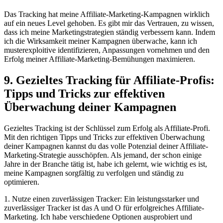
Das ⁤Tracking hat meine Affiliate-Marketing-Kampagnen wirklich
auf ein​ neues Level gehoben. Es gibt ​mir das ​Vertrauen, ⁣zu wissen,
dass ‌ich⁢ meine Marketingstrategien ständig verbessern ​kann. ⁢Indem‍
ich ⁣die Wirksamkeit meiner Kampagnen überwache, kann ich
⁢musterexploitive identifizieren, Anpassungen⁤ vornehmen und den
Erfolg meiner⁢ Affiliate-Marketing-Bemühungen maximieren.
9.‌ Gezieltes ⁢Tracking für Affiliate-Profis:
Tipps ⁤und Tricks ‍zur effektiven
Überwachung deiner Kampagnen
Gezieltes Tracking ist⁤ der ⁤Schlüssel zum Erfolg als Affiliate-Profi.
Mit den ‌richtigen Tipps und ‍Tricks zur effektiven ⁢Überwachung
deiner Kampagnen kannst du das ⁤volle Potenzial deiner Affiliate-
Marketing-Strategie ausschöpfen. Als jemand, ​der schon ⁤einige
Jahre in der Branche tätig⁣ ist, habe ich gelernt, wie wichtig es ist,‍
meine ​Kampagnen sorgfältig zu verfolgen⁤ und ständig ⁣zu
optimieren.
1. Nutze einen zuverlässigen Tracker: Ein leistungsstarker ‌und‍
zuverlässiger ​Tracker ist das A und O für erfolgreiches ‍Affiliate-
Marketing. Ich habe verschiedene Optionen ausprobiert ​und