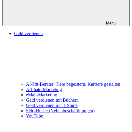
Menü
Geld verdienen
ANIfit-Berater: Tiere begeistern, Karriere gestalten
Affiliate-Marketing
eMail-Marketing
Geld verdienen mit Büchern
Geld verdienen mit T-Shirts
Side-Hustle (Nebenbeschäftigungen)
YouTube