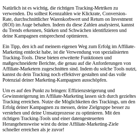
Natürlich ist ⁤es wichtig, die richtigen Tracking-Metriken zu
verwenden. Du solltest Kennzahlen wie Klickrate, Conversion-
Rate, durchschnittlicher ⁣Warenkorbwert und⁢ Return on⁤ Investment‌
(ROI) im Auge behalten. Indem du​ diese Zahlen​ analysierst, kannst ​
du Trends⁢ erkennen,‍ Stärken und Schwächen ⁤identifizieren und
deine Kampagnen entsprechend optimieren.
Ein ⁣Tipp, den ich ‌auf⁤ meinem eigenen Weg ‍zum Erfolg im Affiliate-
Marketing entdeckt habe, ist die Verwendung von⁤ spezialisierten
Tracking-Tools. Diese ‌bieten erweiterte​ Funktionen und
maßgeschneiderte ​Berichte, die ⁤genau​ auf die Anforderungen von
‌Affiliate-Marketern zugeschnitten sind. Indem du solche ⁣Tools nutzt,
kannst du dein ⁣Tracking⁤ noch effektiver gestalten ⁣und ‌das⁤ volle
Potenzial deiner ​Marketing-Kampagnen ausschöpfen.
Um es auf‍ den Punkt zu bringen: Effizienzsteigerung‌ und‍
Gewinnsteigerung ⁢im Affiliate-Marketing lassen ‍sich ⁤durch⁣ gezieltes
Tracking erreichen. Nutze die ⁢Möglichkeiten des Trackings, um den
Erfolg ⁣deiner Kampagnen zu⁤ messen, ‌deine ​Zielgruppe besser zu‍
verstehen ​und⁣ deine Umsatzprozesse‍ zu optimieren. Mit den
richtigen Tracking-Tools und ‌einer datengesteuerten
⁤Herangehensweise⁣ wirst ⁢du deine ⁢Affiliate-Marketing-Ziele
schneller erreichen als je⁣ zuvor!