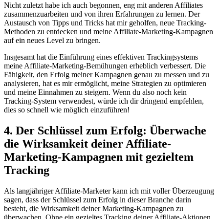
Nicht zuletzt habe ​ich‌ auch begonnen, ⁢eng mit anderen Affiliates
zusammenzuarbeiten‍ und von ihren Erfahrungen zu lernen.⁤ Der
Austausch‍ von Tipps ⁣und⁤ Tricks hat mir geholfen,​ neue Tracking-
Methoden zu entdecken und meine Affiliate-Marketing-Kampagnen
auf ⁣ein neues Level zu bringen.
Insgesamt hat‍ die⁣ Einführung ⁣eines effektiven Trackingsystems
meine ⁢Affiliate-Marketing-Bemühungen erheblich verbessert. Die
Fähigkeit, den ‍Erfolg meiner​ Kampagnen genau ‍zu messen und zu
analysieren, hat es⁤ mir ⁣ermöglicht, meine Strategien⁢ zu optimieren⁢
und meine Einnahmen zu steigern. Wenn du⁣ also ⁢noch kein
⁤Tracking-System⁣ verwendest, würde ich dir dringend‌ empfehlen,
dies so⁣ schnell wie⁣ möglich einzuführen!
4. Der ⁣Schlüssel zum Erfolg: ⁣Überwache
die Wirksamkeit‍ deiner Affiliate-
Marketing-Kampagnen mit gezieltem
Tracking
Als langjähriger⁣ Affiliate-Marketer kann⁣ ich mit⁤ voller Überzeugung
sagen, dass ‍der⁤ Schlüssel⁢ zum Erfolg in dieser Branche ​darin
besteht, die Wirksamkeit deiner ‌Marketing-Kampagnen zu
überwachen.⁤ Ohne ein ⁣gezieltes Tracking deiner Affiliate-Aktionen ​