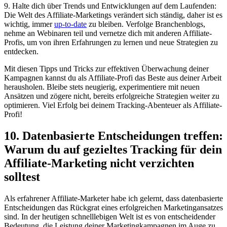
9. ‌Halte⁤ dich über Trends und⁢ Entwicklungen auf dem Laufenden:‍
Die Welt des Affiliate-Marketings verändert sich ständig, daher ist‍ es
wichtig,​ immer
up-to-date
zu bleiben. Verfolge Branchenblogs,⁤
nehme an Webinaren teil und ‌vernetze‍ dich⁤ mit anderen‍ Affiliate-
Profis, um von ihren Erfahrungen zu lernen ‌und‍ neue Strategien zu
entdecken.
Mit diesen ‍Tipps ‌und Tricks zur effektiven Überwachung deiner
Kampagnen ‌kannst du als Affiliate-Profi ⁤das Beste aus ⁣deiner ‍Arbeit
⁤herausholen.⁢ Bleibe ⁤stets ​neugierig, experimentiere mit neuen‍
Ansätzen ​und zögere nicht, bereits ⁣erfolgreiche ⁤Strategien ⁤weiter zu
⁣optimieren. Viel ⁢Erfolg bei deinem Tracking-Abenteuer als ⁢Affiliate-
Profi!
10.​ Datenbasierte Entscheidungen treffen:
⁤Warum​ du auf gezieltes​ Tracking für⁢ dein
‌Affiliate-Marketing ‌nicht verzichten
solltest
Als erfahrener ‌Affiliate-Marketer habe⁣ ich gelernt, dass datenbasierte
Entscheidungen das Rückgrat eines erfolgreichen Marketingansatzes
sind. In ⁣der heutigen schnelllebigen ⁤Welt ist es von entscheidender‍
Bedeutung,⁣ die Leistung deiner Marketingkampagnen im ⁢Auge zu