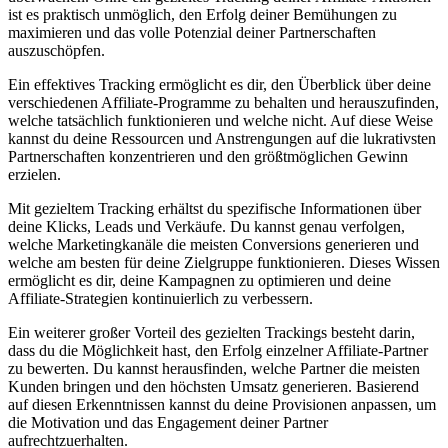
ist es praktisch unmöglich, den Erfolg deiner Bemühungen zu
maximieren und das volle ⁣Potenzial deiner Partnerschaften‌
auszuschöpfen.
Ein‌ effektives Tracking‌ ermöglicht es‌ dir, den Überblick über deine
verschiedenen ​Affiliate-Programme zu behalten ‍und⁤ herauszufinden,
welche tatsächlich​ funktionieren und welche​ nicht.⁤ Auf ⁣diese Weise
⁣kannst⁤ du deine Ressourcen und Anstrengungen auf die ‍lukrativsten
‍Partnerschaften⁢ konzentrieren​ und den größtmöglichen Gewinn
erzielen.
Mit gezieltem Tracking erhältst‍ du spezifische Informationen über
deine Klicks, Leads und Verkäufe. Du kannst genau verfolgen,
⁣welche Marketingkanäle die⁣ meisten Conversions ‌generieren⁢ und
welche am besten für deine‍ Zielgruppe ⁤funktionieren. Dieses Wissen
ermöglicht es dir, deine Kampagnen zu optimieren ‌und deine⁣
Affiliate-Strategien kontinuierlich zu verbessern.
Ein weiterer ⁢großer ⁤Vorteil ‌des ⁣gezielten Trackings besteht darin,
dass du ‌die Möglichkeit hast, den Erfolg​ einzelner Affiliate-Partner⁢
zu bewerten. Du​ kannst herausfinden, welche Partner die meisten
Kunden bringen und​ den höchsten Umsatz generieren. ⁣Basierend
auf ⁢diesen ⁤Erkenntnissen kannst du deine ‌Provisionen anpassen, um
⁤die Motivation und das Engagement deiner ‌Partner
aufrechtzuerhalten.