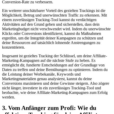
Conversion-Rate zu ⁣verbessern.
Ein weiterer ‍unschätzbarer Vorteil des gezielten Trackings ist ⁤die ​
Möglichkeit, Betrug‍ und unerwünschten ⁢Traffic zu ⁢erkennen. Mit
einem zuverlässigen Tracking-Tool kannst⁢ du verdächtigen
Aktivitäten auf ​den Grund‍ gehen und⁤ sicherstellen, dass dein
Marketingbudget nicht verschwendet ⁢wird. Indem du unerwünschte
Klicks oder Conversions‍ identifizierst, ⁢kannst ‍du Maßnahmen
ergreifen, um ​die Integrität deiner Kampagnen zu schützen und
deine⁢ Ressourcen auf ‌tatsächlich lohnende ‌Anstrengungen⁤ zu
konzentrieren.
Insgesamt ist ‍gezieltes‌ Tracking der‍ Schlüssel, um deine Affiliate-
Marketing-Kampagnen ‌auf ⁤die ‌nächste Stufe‌ zu ⁢heben. ‌Es
ermöglicht dir, fundierte Entscheidungen auf der ‍Grundlage⁤ von​
Daten⁤ zu ‍treffen und ‌deine Bemühungen zu optimieren. Indem‌ du
⁤die Leistung ‌deiner Werbekanäle, Keywords und
Marketingmaterialien genau analysierst, ‌kannst‍ du ‍deine
Conversions maximieren und deine Gewinne ⁤steigern. ​Also zögere
nicht länger, investiere‌ in ⁢ein⁢ zuverlässiges Tracking-Tool⁤ und
beobachte, wie deine Affiliate-Marketing-Kampagnen zum Erfolg
werden.
3.‌ Vom‌ Anfänger zum Profi: ‌Wie du