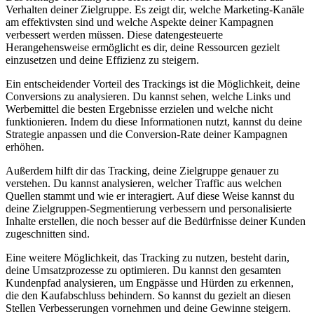
⁣Verhalten deiner Zielgruppe. Es‌ zeigt dir,⁢ welche Marketing-Kanäle
‌am effektivsten⁣ sind und ‍welche Aspekte⁣ deiner Kampagnen
verbessert ⁢werden ‌müssen. Diese ‌datengesteuerte
⁣Herangehensweise ermöglicht ⁢es dir, deine Ressourcen gezielt
einzusetzen und deine Effizienz zu steigern.
Ein⁣ entscheidender Vorteil des Trackings ist die Möglichkeit, deine
Conversions ​zu analysieren.⁣ Du kannst sehen, welche Links und
⁢Werbemittel die besten Ergebnisse ‍erzielen und welche nicht
funktionieren. Indem⁢ du diese⁣ Informationen nutzt, kannst ‌du⁣ deine
Strategie anpassen⁤ und die Conversion-Rate deiner⁤ Kampagnen
⁢erhöhen.
Außerdem hilft dir ​das Tracking, deine ​Zielgruppe genauer ‍zu
verstehen. ⁣Du kannst analysieren, welcher⁣ Traffic aus‍ welchen
Quellen stammt und wie er interagiert. Auf‌ diese Weise kannst du
deine Zielgruppen-Segmentierung‍ verbessern und personalisierte
Inhalte​ erstellen,⁤ die noch besser⁣ auf die​ Bedürfnisse deiner Kunden
zugeschnitten​ sind.
Eine weitere Möglichkeit, das Tracking zu nutzen,⁤ besteht darin,
deine Umsatzprozesse zu optimieren. ⁢Du kannst den gesamten
Kundenpfad analysieren, ‌um​ Engpässe und Hürden⁣ zu erkennen,
die den Kaufabschluss ‍behindern.‍ So kannst du ⁤gezielt an diesen
Stellen ⁢Verbesserungen vornehmen und⁢ deine ‍Gewinne steigern.