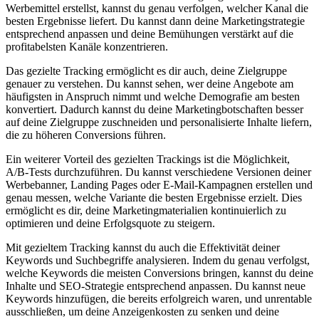
Werbemittel⁤ erstellst,⁣ kannst du genau verfolgen, welcher Kanal die
besten⁣ Ergebnisse liefert. Du⁣ kannst⁣ dann deine Marketingstrategie‌
entsprechend ‌anpassen und deine Bemühungen verstärkt auf die
profitabelsten Kanäle konzentrieren.
Das gezielte Tracking⁤ ermöglicht es dir⁢ auch, deine Zielgruppe
genauer zu verstehen. ⁢Du kannst sehen, wer⁤ deine Angebote am
⁢häufigsten in Anspruch⁢ nimmt und welche Demografie am besten⁢
konvertiert. ⁢Dadurch kannst du deine ​Marketingbotschaften besser
auf deine Zielgruppe zuschneiden ⁤und personalisierte Inhalte‍ liefern,
die zu⁣ höheren ‌Conversions führen.
Ein weiterer⁤ Vorteil​ des gezielten Trackings ist die ‌Möglichkeit,
A/B-Tests durchzuführen. Du​ kannst verschiedene⁣ Versionen deiner
Werbebanner, Landing Pages ​oder E-Mail-Kampagnen erstellen und
genau messen, welche Variante die besten Ergebnisse erzielt. Dies
ermöglicht‌ es dir, deine Marketingmaterialien kontinuierlich zu⁤
optimieren und‌ deine Erfolgsquote zu steigern.
Mit gezieltem Tracking kannst du auch ‍die Effektivität deiner
Keywords​ und Suchbegriffe ‌analysieren.⁢ Indem du genau verfolgst,
welche Keywords⁣ die meisten Conversions⁢ bringen, kannst du deine⁢
Inhalte‌ und SEO-Strategie ​entsprechend anpassen.​ Du kannst neue
Keywords⁣ hinzufügen, die‍ bereits erfolgreich ⁣waren, und unrentable
ausschließen, ​um deine Anzeigenkosten zu senken und​ deine