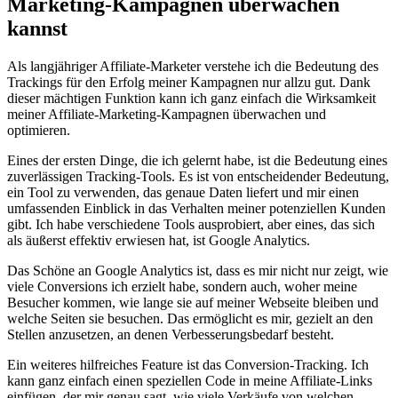
Marketing-Kampagnen überwachen
⁢kannst
Als⁢ langjähriger Affiliate-Marketer⁤ verstehe ​ich ​die Bedeutung des
Trackings für den Erfolg meiner Kampagnen nur​ allzu ​gut. Dank
dieser mächtigen Funktion kann ich ganz einfach ​die‌ Wirksamkeit
meiner ‍Affiliate-Marketing-Kampagnen überwachen und
optimieren.
Eines‌ der ersten⁣ Dinge, ⁤die ich gelernt habe, ist die⁤ Bedeutung eines
zuverlässigen Tracking-Tools. Es ⁤ist‍ von entscheidender⁣ Bedeutung,
ein Tool zu verwenden, das genaue Daten liefert und mir einen⁣
umfassenden⁣ Einblick ‌in ⁣das⁣ Verhalten meiner⁣ potenziellen Kunden
⁣gibt. Ich ⁢habe⁤ verschiedene Tools ausprobiert, aber eines, ⁢das ‌sich
als äußerst effektiv erwiesen hat, ist Google Analytics. ​
Das​ Schöne an ​Google Analytics ⁢ist, dass es mir ⁢nicht nur zeigt, wie
viele ⁣Conversions ich⁤ erzielt⁢ habe, sondern auch, woher meine
Besucher kommen, wie lange sie auf meiner Webseite bleiben und
welche‌ Seiten sie besuchen. Das ermöglicht es ​mir, gezielt an den
Stellen ⁤anzusetzen, an denen Verbesserungsbedarf besteht.
Ein⁤ weiteres ⁢hilfreiches Feature‌ ist‌ das Conversion-Tracking. Ich
kann ganz einfach einen ⁣speziellen Code in meine Affiliate-Links⁣
einfügen, der mir genau sagt,⁣ wie viele Verkäufe von welchen