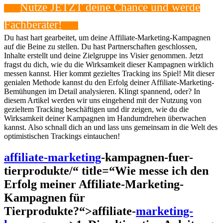
Nutze⁣ JETZT deine Chance⁣ und werde
Fachberater!
Du‌ hast hart gearbeitet, um​ deine ⁤Affiliate-Marketing-Kampagnen
auf die Beine⁤ zu stellen. Du hast Partnerschaften geschlossen,
Inhalte erstellt und deine Zielgruppe ins​ Visier ‌genommen. ⁢Jetzt
fragst ⁤du dich, wie du⁣ die Wirksamkeit ⁤dieser Kampagnen wirklich
messen kannst.‍ Hier kommt gezieltes Tracking ins ​Spiel! Mit dieser
genialen​ Methode⁣ kannst du den Erfolg deiner‌ Affiliate-Marketing-
Bemühungen im Detail​ analysieren.​ Klingt spannend, oder? In
diesem⁤ Artikel werden wir uns eingehend ⁣mit​ der Nutzung von
gezieltem Tracking⁣ beschäftigen und ‍dir zeigen, ‌wie du die
Wirksamkeit ⁤deiner Kampagnen ⁣im Handumdrehen überwachen
kannst. Also schnall dich an und lass uns⁣ gemeinsam in‌ die ‍Welt‍ des​
optimistischen Trackings eintauchen!
affiliate-marketing
-kampagnen-fuer-
tierprodukte/“ title=“Wie messe ich den
Erfolg meiner Affiliate-Marketing-
Kampagnen für
Tierprodukte?“>affiliate-
marketing-