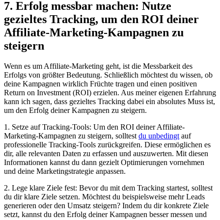
7. Erfolg messbar machen: Nutze
gezieltes⁤ Tracking,⁤ um den ROI deiner
Affiliate-Marketing-Kampagnen zu
steigern
Wenn ‍es um Affiliate-Marketing ⁤geht, ist die Messbarkeit des
Erfolgs von‌ größter Bedeutung. Schließlich möchtest du⁣ wissen, ob
deine Kampagnen wirklich‌ Früchte tragen und‌ einen positiven
Return on Investment⁣ (ROI) erzielen. Aus ‍meiner eigenen Erfahrung
kann ‍ich sagen, dass⁣ gezieltes Tracking ‍dabei ein⁣ absolutes Muss ist,
um den Erfolg deiner Kampagnen​ zu steigern.
1. Setze auf Tracking-Tools: Um den​ ROI deiner Affiliate-
Marketing-Kampagnen zu steigern, solltest
du unbedingt
⁤ auf
professionelle ‌Tracking-Tools zurückgreifen. Diese ermöglichen es
‌dir, alle relevanten⁤ Daten zu erfassen und ⁤auszuwerten. Mit ⁣diesen
Informationen kannst ‌du dann gezielt Optimierungen vornehmen‍
und⁤ deine Marketingstrategie anpassen.
2.​ Lege klare⁣ Ziele fest: Bevor du mit dem Tracking ‌startest, solltest​
du dir klare Ziele setzen. Möchtest ⁢du beispielsweise mehr Leads
generieren oder‍ den Umsatz steigern? Indem du dir ​konkrete Ziele
setzt, kannst ‍du ⁤den Erfolg⁣ deiner Kampagnen besser messen und