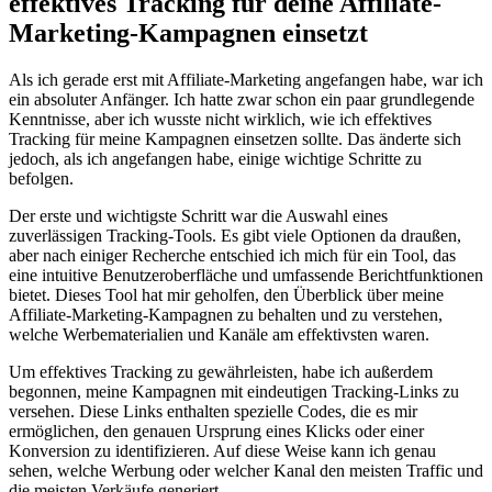
effektives⁤ Tracking für deine Affiliate-
Marketing-Kampagnen⁤ einsetzt
Als⁤ ich ‍gerade erst mit Affiliate-Marketing angefangen‍ habe, war‍ ich
ein absoluter Anfänger.‍ Ich hatte zwar⁣ schon ein paar ⁢grundlegende
Kenntnisse, aber ich wusste nicht wirklich, wie ‌ich⁤ effektives
Tracking ⁤für meine Kampagnen einsetzen‍ sollte. Das⁣ änderte sich
jedoch, als ich angefangen habe, einige⁢ wichtige Schritte zu
befolgen.
Der erste und wichtigste Schritt‍ war die Auswahl eines
zuverlässigen Tracking-Tools. Es gibt viele⁣ Optionen da ​draußen,
aber ⁢nach ⁣einiger Recherche entschied ⁢ich mich für ein Tool, das
eine intuitive Benutzeroberfläche und umfassende Berichtfunktionen
bietet. ⁤Dieses ⁣Tool hat mir ‍geholfen, den Überblick über meine
⁣Affiliate-Marketing-Kampagnen ⁢zu behalten​ und zu verstehen,
welche Werbematerialien und Kanäle ‍am‌ effektivsten ​waren.
Um effektives Tracking zu gewährleisten,‌ habe ich außerdem
begonnen, meine Kampagnen mit ‌eindeutigen Tracking-Links zu⁤
versehen. Diese​ Links enthalten​ spezielle Codes, die ‌es mir
ermöglichen, ⁣den genauen​ Ursprung eines⁢ Klicks‍ oder einer
Konversion zu identifizieren. ⁢Auf⁤ diese ⁢Weise kann ich ‍genau
sehen, welche Werbung oder welcher Kanal ​den meisten Traffic und
⁤die meisten⁤ Verkäufe⁢ generiert.