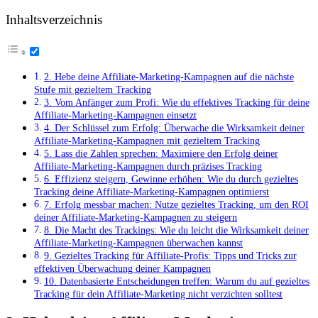
Inhaltsverzeichnis
2.‌ Hebe⁤ deine Affiliate-Marketing-Kampagnen auf die nächste
Stufe mit gezieltem Tracking
3.‌ Vom‌ Anfänger zum Profi: ‌Wie du effektives⁤ Tracking für deine
Affiliate-Marketing-Kampagnen⁤ einsetzt
4. Der ⁣Schlüssel zum Erfolg: ⁣Überwache die Wirksamkeit‍ deiner
Affiliate-Marketing-Kampagnen mit gezieltem Tracking
5. Lass die Zahlen ​sprechen: Maximiere den‌ Erfolg deiner
Affiliate-Marketing-Kampagnen durch präzises Tracking
6. Effizienz ⁢steigern,‌ Gewinne erhöhen: Wie‍ du durch ‍gezieltes
Tracking deine Affiliate-Marketing-Kampagnen optimierst
7. Erfolg messbar machen: Nutze gezieltes⁤ Tracking,⁤ um den ROI
deiner Affiliate-Marketing-Kampagnen zu steigern
8.‌ Die Macht des Trackings: Wie du leicht die Wirksamkeit deiner
Affiliate-Marketing-Kampagnen überwachen ⁢kannst
9.‌ Gezieltes ⁢Tracking für Affiliate-Profis: Tipps ⁤und Tricks ‍zur
effektiven Überwachung deiner Kampagnen
10.​ Datenbasierte Entscheidungen treffen: ⁤Warum​ du auf gezieltes​
Tracking für⁢ dein ‌Affiliate-Marketing ‌nicht verzichten solltest