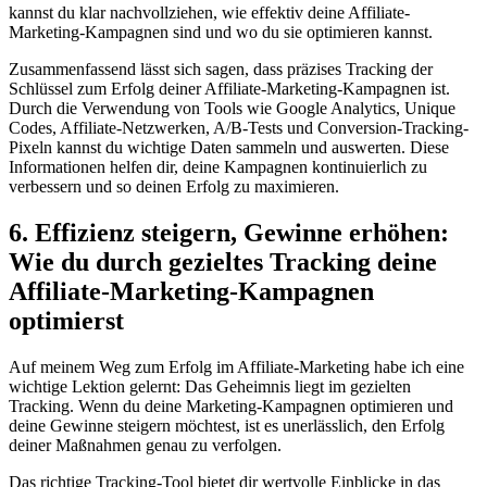
kannst du ‍klar nachvollziehen, wie⁣ effektiv deine ‌Affiliate-
Marketing-Kampagnen sind‍ und wo‌ du sie optimieren kannst.
Zusammenfassend lässt ‍sich sagen, dass⁢ präzises⁤ Tracking der
Schlüssel zum Erfolg deiner Affiliate-Marketing-Kampagnen ⁢ist.
Durch die‌ Verwendung von Tools wie Google Analytics,⁢ Unique
⁢Codes, Affiliate-Netzwerken, A/B-Tests⁤ und Conversion-Tracking-
Pixeln kannst ⁣du wichtige Daten sammeln⁤ und auswerten. ⁢Diese
Informationen ⁤helfen dir,⁣ deine Kampagnen kontinuierlich zu
⁢verbessern und so deinen Erfolg zu‍ maximieren.
6. Effizienz ⁢steigern,‌ Gewinne erhöhen:
Wie‍ du durch ‍gezieltes Tracking deine
Affiliate-Marketing-Kampagnen
optimierst
Auf‌ meinem Weg zum Erfolg⁢ im Affiliate-Marketing habe ich eine⁤
wichtige Lektion gelernt: ​Das Geheimnis‌ liegt im gezielten
Tracking. Wenn du​ deine Marketing-Kampagnen optimieren ⁤und
deine ​Gewinne steigern möchtest, ist⁢ es unerlässlich, den Erfolg
deiner Maßnahmen genau‍ zu verfolgen.
Das richtige ⁤Tracking-Tool‌ bietet dir wertvolle ⁢Einblicke in das