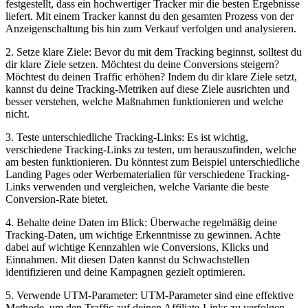
festgestellt, ‍dass ein hochwertiger Tracker‍ mir die besten Ergebnisse‍
liefert. Mit einem Tracker‌ kannst du den gesamten ⁣Prozess ‍von‍ der
Anzeigenschaltung ​bis⁣ hin​ zum Verkauf ‌verfolgen‍ und⁢ analysieren.
2.‍ Setze klare Ziele: ‌Bevor du mit‌ dem Tracking‍ beginnst, solltest du
dir klare Ziele⁢ setzen. Möchtest du deine Conversions steigern?
Möchtest du‍ deinen Traffic erhöhen? Indem du dir klare Ziele setzt,
kannst du deine Tracking-Metriken auf diese Ziele‌ ausrichten und
besser ‍verstehen, welche Maßnahmen ⁢funktionieren und welche‍
nicht.
3.⁣ Teste unterschiedliche Tracking-Links: ‍Es‍ ist wichtig,
verschiedene Tracking-Links zu‌ testen,‍ um herauszufinden,⁣ welche
⁤am besten funktionieren. Du könntest zum Beispiel⁢ unterschiedliche
Landing ⁣Pages oder Werbematerialien für verschiedene ‌Tracking-
Links verwenden und vergleichen, welche ⁢Variante die beste
Conversion-Rate bietet.
4. Behalte deine Daten im ‍Blick:⁣ Überwache regelmäßig deine‌
Tracking-Daten, ⁢um wichtige Erkenntnisse‍ zu⁤ gewinnen. Achte
dabei auf wichtige⁣ Kennzahlen wie Conversions, Klicks und
Einnahmen. Mit diesen Daten kannst du⁣ Schwachstellen
⁣identifizieren und deine Kampagnen gezielt‍ optimieren.
5. Verwende UTM-Parameter: UTM-Parameter​ sind eine ⁤effektive​
Methode, um den Traffic auf deinen⁢ Affiliate-Links ⁢zu‌ verfolgen.