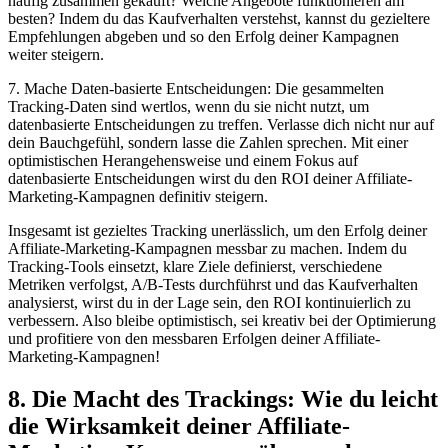
häufig zusammen gekauft? Welche⁣ Angebote funktionieren am
besten?⁣ Indem du das Kaufverhalten verstehst, kannst‌ du⁢ gezieltere​
Empfehlungen abgeben und so den Erfolg deiner Kampagnen
⁣weiter steigern.
7. Mache Daten-basierte‍ Entscheidungen: ⁣Die‌ gesammelten
‌Tracking-Daten sind wertlos, wenn du sie nicht‌ nutzt, um
datenbasierte Entscheidungen zu treffen. Verlasse dich ⁢nicht nur auf
dein ⁤Bauchgefühl, sondern lasse ‍die Zahlen sprechen. Mit‌ einer
optimistischen Herangehensweise und⁤ einem Fokus auf
datenbasierte Entscheidungen wirst du den ‍ROI deiner Affiliate-
Marketing-Kampagnen definitiv steigern.
Insgesamt ⁢ist gezieltes⁣ Tracking unerlässlich, um ⁤den‍ Erfolg deiner
Affiliate-Marketing-Kampagnen messbar zu ‍machen. Indem du
Tracking-Tools einsetzt, ⁤klare Ziele definierst, verschiedene
Metriken ⁢verfolgst,‌ A/B-Tests durchführst ⁢und das Kaufverhalten
analysierst,⁣ wirst du in‌ der ⁢Lage sein, den ROI⁤ kontinuierlich zu
verbessern. Also⁤ bleibe optimistisch, sei ⁤kreativ bei der Optimierung
und profitiere von den⁤ messbaren‍ Erfolgen deiner Affiliate-
Marketing-Kampagnen!
8.‌ Die Macht des Trackings: Wie du leicht
die Wirksamkeit deiner Affiliate-