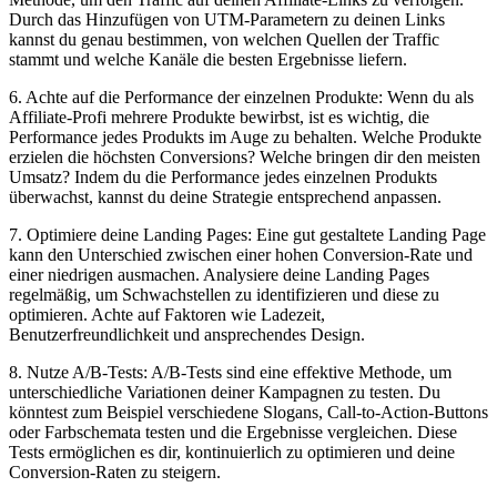
Durch ‌das Hinzufügen‌ von UTM-Parametern zu‌ deinen‌ Links
kannst du genau bestimmen, von ​welchen Quellen der​ Traffic
stammt und welche ​Kanäle die besten Ergebnisse‌ liefern.
6. Achte auf ⁢die Performance der einzelnen Produkte: Wenn⁢ du als
Affiliate-Profi mehrere Produkte bewirbst, ist ⁤es wichtig, die
Performance ‍jedes ⁤Produkts im Auge zu behalten. Welche ⁣Produkte
erzielen ⁢die höchsten Conversions? ⁢Welche bringen​ dir ​den meisten
Umsatz? Indem du die⁢ Performance jedes‌ einzelnen Produkts⁤
überwachst, kannst du deine Strategie entsprechend anpassen.
7. Optimiere deine Landing Pages: Eine gut gestaltete Landing Page
kann⁣ den⁢ Unterschied ‌zwischen‍ einer hohen Conversion-Rate und
einer niedrigen ausmachen. Analysiere ⁤deine Landing Pages
⁢regelmäßig, um Schwachstellen zu ​identifizieren​ und diese zu
optimieren. Achte auf‌ Faktoren wie Ladezeit,
Benutzerfreundlichkeit und ansprechendes Design.
8. Nutze A/B-Tests: A/B-Tests sind eine effektive⁣ Methode, um
unterschiedliche Variationen deiner Kampagnen zu testen.‌ Du
könntest zum Beispiel verschiedene Slogans, Call-to-Action-Buttons
‌oder Farbschemata testen und die Ergebnisse⁢ vergleichen.⁤ Diese
Tests ermöglichen es dir, ⁣kontinuierlich zu optimieren​ und deine
Conversion-Raten‍ zu steigern.