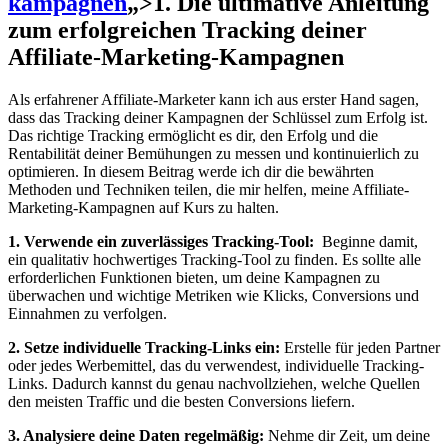
kampagnen
„>1. Die ultimative Anleitung
zum erfolgreichen ‍Tracking deiner
Affiliate-Marketing-Kampagnen
Als ⁣erfahrener Affiliate-Marketer kann ich aus erster Hand‍ sagen,
dass das Tracking deiner⁣ Kampagnen ​der⁤ Schlüssel zum Erfolg ist.
⁢Das‌ richtige Tracking⁤ ermöglicht es dir, den Erfolg und die
Rentabilität deiner Bemühungen⁣ zu messen und kontinuierlich​ zu
optimieren. In ​diesem‌ Beitrag werde ⁣ich dir die bewährten
Methoden und Techniken teilen, die mir ⁢helfen, meine Affiliate-
Marketing-Kampagnen auf ‌Kurs ‍zu ⁢halten.
1.‍ Verwende ein zuverlässiges Tracking-Tool:
‍ Beginne damit,
‍ein qualitativ hochwertiges⁢ Tracking-Tool zu finden. Es ‍sollte ⁢alle
erforderlichen Funktionen bieten, um deine Kampagnen zu
überwachen und wichtige Metriken wie Klicks, Conversions und
Einnahmen ​zu verfolgen.
2. Setze individuelle⁤ Tracking-Links ⁤ein:
Erstelle für ​jeden Partner
oder⁣ jedes‍ Werbemittel,⁣ das⁤ du verwendest, individuelle Tracking-
Links. Dadurch ‍kannst du ​genau nachvollziehen, welche​ Quellen
den ⁣meisten Traffic und die‌ besten Conversions liefern.
3. ​Analysiere deine Daten regelmäßig:
Nehme dir ⁢Zeit,⁣ um deine