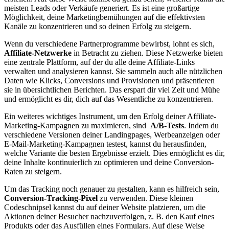
meisten ⁢Leads⁤ oder Verkäufe generiert. ⁤Es ​ist eine großartige
Möglichkeit, ​deine Marketingbemühungen auf die effektivsten
Kanäle zu ‌konzentrieren und ⁢so deinen ‍Erfolg zu steigern.
Wenn du verschiedene ‍Partnerprogramme ​bewirbst, lohnt es sich,
Affiliate-Netzwerke
in⁤ Betracht zu‍ ziehen. Diese Netzwerke⁣ bieten
eine ⁢zentrale Plattform,⁢ auf der du alle deine Affiliate-Links
verwalten ⁣und‌ analysieren kannst. Sie‍ sammeln auch alle nützlichen
Daten wie Klicks, Conversions und Provisionen und ⁢präsentieren⁤
sie in übersichtlichen Berichten. ​Das ​erspart dir ⁣viel ‌Zeit und Mühe
⁤und ermöglicht⁢ es dir, dich auf das Wesentliche⁢ zu⁤ konzentrieren.
Ein weiteres wichtiges Instrument, um‌ den⁤ Erfolg deiner Affiliate-
Marketing-Kampagnen⁤ zu‍ maximieren, sind ⁣
A/B-Tests
. Indem⁢ du
verschiedene Versionen deiner‌ Landingpages, ⁤Werbeanzeigen oder⁢
E-Mail-Marketing-Kampagnen testest,⁤ kannst du herausfinden,
welche ⁢Variante die​ besten Ergebnisse erzielt. Dies ermöglicht ⁢es ‍dir,
deine​ Inhalte kontinuierlich zu ‍optimieren und deine⁤ Conversion-
Raten‍ zu steigern.
Um das Tracking​ noch genauer‍ zu gestalten, kann es hilfreich ⁤sein,
Conversion-Tracking-Pixel
zu ‌verwenden. Diese kleinen
Codeschnipsel kannst du auf deiner⁢ Website platzieren, um ⁤die
⁤Aktionen deiner Besucher nachzuverfolgen, z. B. den Kauf⁣ eines
Produkts oder das​ Ausfüllen eines⁣ Formulars. Auf ‍diese‌ Weise