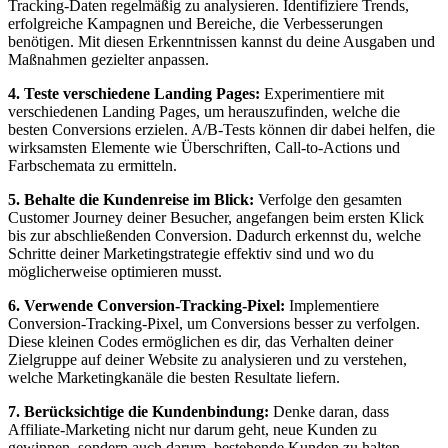
‌Tracking-Daten ​regelmäßig zu analysieren. Identifiziere Trends,
erfolgreiche Kampagnen und Bereiche, die Verbesserungen⁣
benötigen. Mit diesen Erkenntnissen kannst du ‍deine Ausgaben und
Maßnahmen ‍gezielter anpassen.
4. Teste verschiedene⁢ Landing Pages:
Experimentiere mit
verschiedenen Landing Pages, um herauszufinden,‌ welche ⁢die‍
besten Conversions erzielen. A/B-Tests können dir dabei helfen, die
wirksamsten Elemente ⁢wie Überschriften, Call-to-Actions ⁣und​
Farbschemata ‍zu ermitteln.
5.⁣ Behalte ⁢die Kundenreise im Blick:
Verfolge den ​gesamten
Customer Journey deiner Besucher, angefangen⁢ beim ersten Klick
bis zur ‍abschließenden Conversion. ⁣Dadurch erkennst du, ‍welche
Schritte ⁣deiner ⁣Marketingstrategie ‌effektiv sind und wo⁢ du
möglicherweise ⁢optimieren⁢ musst.
6. Verwende Conversion-Tracking-Pixel:
Implementiere ​
Conversion-Tracking-Pixel,⁣ um Conversions​ besser zu verfolgen.
⁣Diese kleinen‌ Codes ermöglichen es dir,⁢ das Verhalten deiner ​
Zielgruppe auf deiner ⁢Website ⁢zu analysieren und zu ⁤verstehen,
welche Marketingkanäle die besten Resultate liefern.
7. ‍Berücksichtige ‍die‌ Kundenbindung:
Denke daran, dass
Affiliate-Marketing nicht nur darum⁢ geht, neue Kunden zu
gewinnen, sondern auch darum,‌ bestehende⁤ Kunden zu halten.