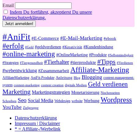
Email
Indem Du fortfährst, akzeptierst Du unsere
Datenschutzerklärung.
#AniFit
#E-Mail-Marketing
#E-Commerce
#ebook
#erfolg
#Kundenbindung
#geldverdienen
#Kreativität
#Geld
#online-marketing
#OnlineMarketing
#Produkte
#Selbstständigkeit
#Tipps
#Tierhalter
#tierprodukte
#Strategien
#Verdienen
#Tiergesundheit
Affiliate-Marketing
#webentwicklung
#Zusammenarbeit
Blogging
AniFit-Produkte
Anleitung
AffiliateMarketing
content-management-
Blog
Geld verdienen
system
content-marketing
content creation
digitale Medien
Marketing
Marketingstrategien
Monetarisierung
Nischenseiten
Wordpress
Seo
Social Media
Werbung
Webdesign
website
Schreiben
YouTube
Zielgruppe
Datenschutzerklärung
Impressum | Disclaimer
* = Affiliate-/Werbelink