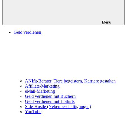
Menü
Geld verdienen
ANIfit-Berater: Tiere begeistern, Karriere gestalten
Affiliate-Marketing
eMail-Marketing
Geld verdienen mit Büchern
Geld verdienen mit T-Shirts
Side-Hustle (Nebenbeschäftigungen)
YouTube