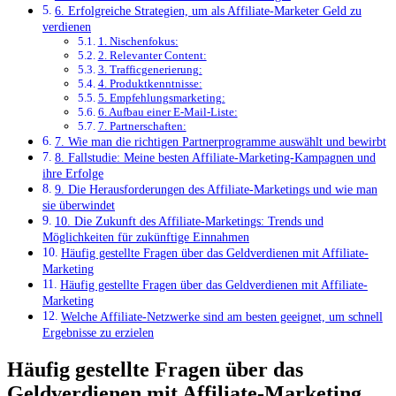
6. Erfolgreiche Strategien, um als Affiliate-Marketer Geld zu
verdienen
1. Nischenfokus:
2. Relevanter Content:
3. Trafficgenerierung:
4. Produktkenntnisse:
5. Empfehlungsmarketing:
6. Aufbau einer E-Mail-Liste:
7. Partnerschaften:
7. Wie man die richtigen Partnerprogramme auswählt und bewirbt
8. Fallstudie: Meine besten Affiliate-Marketing-Kampagnen und
ihre Erfolge
9. Die Herausforderungen des Affiliate-Marketings und wie man
sie überwindet
10. Die Zukunft des Affiliate-Marketings: Trends und
Möglichkeiten für zukünftige Einnahmen
Häufig gestellte Fragen über das Geldverdienen mit Affiliate-
Marketing
Häufig gestellte Fragen über das Geldverdienen mit Affiliate-
Marketing
Welche Affiliate-Netzwerke sind am besten geeignet, ⁣um schnell‌
Ergebnisse‌ zu erzielen
Häufig gestellte Fragen über das
Geldverdienen mit Affiliate-Marketing