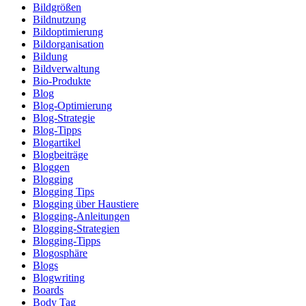
Bildgrößen
Bildnutzung
Bildoptimierung
Bildorganisation
Bildung
Bildverwaltung
Bio-Produkte
Blog
Blog-Optimierung
Blog-Strategie
Blog-Tipps
Blogartikel
Blogbeiträge
Bloggen
Blogging
Blogging Tips
Blogging über Haustiere
Blogging-Anleitungen
Blogging-Strategien
Blogging-Tipps
Blogosphäre
Blogs
Blogwriting
Boards
Body Tag