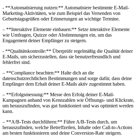
-‍ **Automatisierung nutzen:** Automatisiere ​bestimmte E-Mail-
Marketing-Aktivitäten,⁢ wie zum Beispiel das Versenden ⁤von
Geburtstagsgrüßen ⁤oder Erinnerungen an wichtige Termine.
– **Interaktive Elemente einbauen:**‌ Setze interaktive⁣ Elemente
wie ⁤Umfragen, Quizze oder ⁢Abstimmungen ein, um das
Engagement deiner Empfänger zu steigern.
-⁢ **Qualitätskontrolle:**⁣ Überprüfe regelmäßig ‍die Qualität deiner
E-Mails, um sicherzustellen, dass sie benutzerfreundlich ⁣und
fehlerfrei sind.
– **Compliance beachten:** Halte dich an die
datenschutzrechtlichen ⁤Bestimmungen und sorge dafür,⁤ dass deine‌
Empfänger dem ‍Erhalt‌ deiner E-Mails‌ aktiv zugestimmt haben.
– **Erfolgsmessung:** Messe den Erfolg deiner E-Mail-
Kampagnen anhand von Kennzahlen wie Öffnungs- und⁢ Klickrate,
⁢um herauszufinden, was gut funktioniert und ⁤was optimiert werden
kann.
– **A/B-Tests⁢ durchführen:** Führe A/B-Tests durch, um
herauszufinden, welche Betreffzeilen, Inhalte oder Call-to-Actions
am⁢ besten funktionieren und⁢ deine Conversion-Rate steigern.