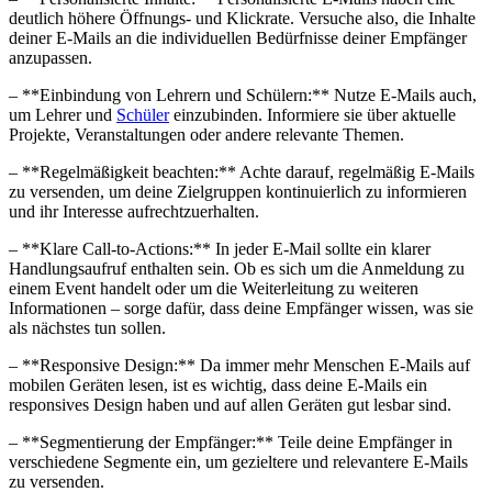
deutlich höhere Öffnungs- und Klickrate. Versuche also, die⁢ Inhalte
deiner E-Mails an die individuellen Bedürfnisse deiner⁢ Empfänger
anzupassen.
– ​**Einbindung von Lehrern ⁤und Schülern:** Nutze E-Mails auch,
um Lehrer und
Schüler
einzubinden. Informiere sie über​ aktuelle
Projekte, Veranstaltungen oder ⁣andere relevante Themen.
– ‍**Regelmäßigkeit beachten:** Achte darauf, regelmäßig E-Mails‍
zu ‍versenden, um deine Zielgruppen kontinuierlich zu informieren
und ihr Interesse aufrechtzuerhalten.
– **Klare Call-to-Actions:**​ In jeder E-Mail sollte ‍ein klarer
⁤Handlungsaufruf⁢ enthalten sein. ⁢Ob es sich‍ um die Anmeldung zu
einem ‌Event handelt oder um ‍die Weiterleitung zu weiteren
Informationen – sorge dafür,⁢ dass deine Empfänger ⁤wissen, was sie
als nächstes tun sollen.
– **Responsive ‍Design:** Da immer mehr Menschen ⁢E-Mails⁤ auf
mobilen Geräten lesen, ist es wichtig, dass deine⁢ E-Mails‌ ein
responsives Design haben⁣ und auf allen Geräten⁤ gut lesbar sind.
– **Segmentierung⁤ der Empfänger:** ⁢Teile deine Empfänger in
verschiedene Segmente ein, um ‌gezieltere und⁤ relevantere E-Mails
zu versenden.