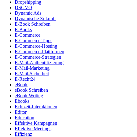
Dropshipping
DSGVO
Dynamic Ads
Dynamische Zukunft
E-Book Schreiben
E-Books
E-Commerce
E-Commerce Tipps
E-Commerce-Hosting
E-Commerce-Plattformen
E-Commerce-Strategien
E-Mail-Authentifizierung
E-Mail-Marketing
E-Mail-Sicherheit
E-Recht24
eBook
eBook Schreiben
eBook Writing
Ebooks
Echtzeit-Interaktionen
Editor
Education
Effektive Kampagnen
Effektive Meetings
Effizienz