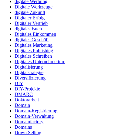
digitale Werbung
Digitale Werkzeuge
digitale Zukunft
Digitaler Erfolg
Digitaler Vertrieb
digitales Buch
Digitales Einkommen
digitales Geschäft
Digitales Marketing
Digitales Publishing
Digitales Schreiben
Digitales Unternehmertum
Digitalisierung
Digitalstrategie
Diversifizierung
DIY
DIY-Projekte
DMARC
Doktorarbeit
Domain
Domain-Registrierung
Domain-Verwaltung
Domainfactory
Domains
Down Selling