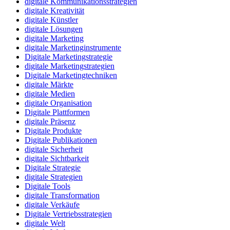
digitale Kommunikationsstrategien
digitale Kreativität
digitale Künstler
digitale Lösungen
digitale Marketing
digitale Marketinginstrumente
Digitale Marketingstrategie
digitale Marketingstrategien
Digitale Marketingtechniken
digitale Märkte
digitale Medien
digitale Organisation
Digitale Plattformen
digitale Präsenz
Digitale Produkte
Digitale Publikationen
digitale Sicherheit
digitale Sichtbarkeit
Digitale Strategie
digitale Strategien
Digitale Tools
digitale Transformation
digitale Verkäufe
Digitale Vertriebsstrategien
digitale Welt