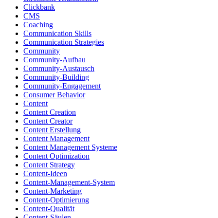
Clickbank
CMS
Coaching
Communication Skills
Communication Strategies
Community
Community-Aufbau
Community-Austausch
Community-Building
Community-Engagement
Consumer Behavior
Content
Content Creation
Content Creator
Content Erstellung
Content Management
Content Management Systeme
Content Optimization
Content Strategy
Content-Ideen
Content-Management-System
Content-Marketing
Content-Optimierung
Content-Qualität
Content-Säulen