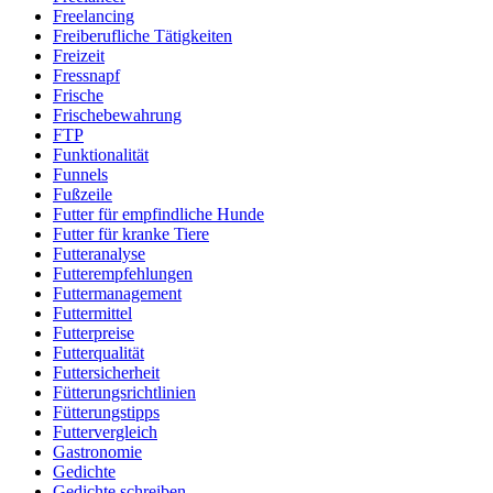
Freelancing
Freiberufliche Tätigkeiten
Freizeit
Fressnapf
Frische
Frischebewahrung
FTP
Funktionalität
Funnels
Fußzeile
Futter für empfindliche Hunde
Futter für kranke Tiere
Futteranalyse
Futterempfehlungen
Futtermanagement
Futtermittel
Futterpreise
Futterqualität
Futtersicherheit
Fütterungsrichtlinien
Fütterungstipps
Futtervergleich
Gastronomie
Gedichte
Gedichte schreiben