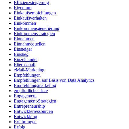
Effizienzsteigerung
Eigentum
Einkaufsempfehlungen
Einkaufsverhalten
Einkommen
Einkommensgenerierung
Einkommensstrategien
Einnahmen
Einnahmequellen
Einsteiger
Einstieg
Einzelhandel
Elternschaft
eMail-Marketing
Empfehlungen
Empfehlungen auf Basis von Data Analytics
Empfehlungsmarketing
empfindliche Tiere
Engagement
Engagement-Strategien
Entrepreneurship
Entwicklerressourcen
Entwicklung
Erfahrungen
Erfolg