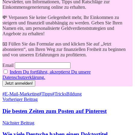
Newsletter, um Informationen, Tipps und Ratschläge zur
Einkommensgenerierung online zu erhalten.
💸 Verpassen Sie keine Gelegenheit mehr, Ihr Einkommen zu
steigern und finanziell unabhängig zu werden. Geben Sie Ihren
Namen ein, um personalisierte Geldverdienststrategien und
Angebote zu erhalten!
📧 Füllen Sie das Formular aus und klicken Sie auf „Jetzt
abonnieren“, um Ihren Weg zur finanziellen Freiheit zu beginnen
und von unseren Erfahrungen zu profitieren.
Email
Indem Du fortfährst, akzeptierst Du unsere
Datenschutzerklärung.
Schlagwörter
#E-Mail-Marketing
#Tipps
#Tricks
Bildung
Beitragsnavigation
Vorheriger Beitrag
Die besten Zeiten zum Posten auf Pinterest
Nächster Beitrag
Wie viele Deutsche haben einen Doktortitel