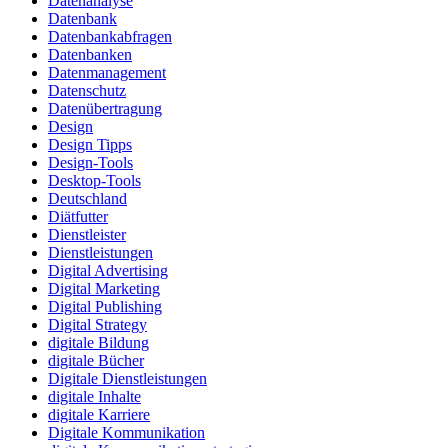
Datenanalyse
Datenbank
Datenbankabfragen
Datenbanken
Datenmanagement
Datenschutz
Datenübertragung
Design
Design Tipps
Design-Tools
Desktop-Tools
Deutschland
Diätfutter
Dienstleister
Dienstleistungen
Digital Advertising
Digital Marketing
Digital Publishing
Digital Strategy
digitale Bildung
digitale Bücher
Digitale Dienstleistungen
digitale Inhalte
digitale Karriere
Digitale Kommunikation