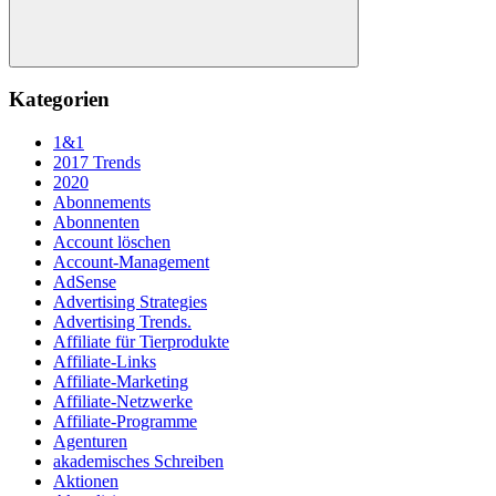
Suchen
Kategorien
1&1
2017 Trends
2020
Abonnements
Abonnenten
Account löschen
Account-Management
AdSense
Advertising Strategies
Advertising Trends.
Affiliate für Tierprodukte
Affiliate-Links
Affiliate-Marketing
Affiliate-Netzwerke
Affiliate-Programme
Agenturen
akademisches Schreiben
Aktionen