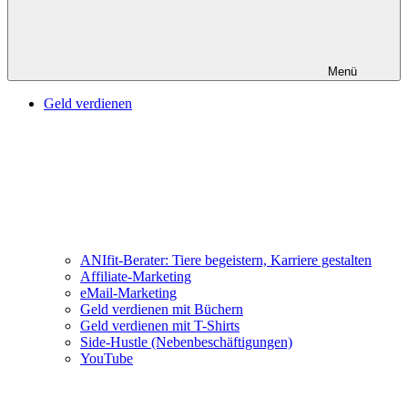
Menü
Geld verdienen
ANIfit-Berater: Tiere begeistern, Karriere gestalten
Affiliate-Marketing
eMail-Marketing
Geld verdienen mit Büchern
Geld verdienen mit T-Shirts
Side-Hustle (Nebenbeschäftigungen)
YouTube