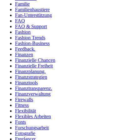
Familie
Familienhaustiere
Fan-Unterstützung
FAQ
FAQ & Support
Fashion
Fashion Trends
Fashion-Business
Feedback.
Finanzen
Finanzielle Chancen
Finanzielle Freiheit
Finanzplanung.
Finanzstrategien
Finanztools
Finanztransparenz.
Finanzverwaltung
Firewalls
Fitness
Flexibilität
Flexibles Arbeiten
Fonts
Forschungsarbeit
Fotografie
Freelancer