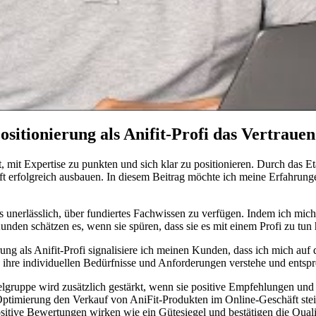
ositionierung als Anifit-Profi das Vertraue
st, ⁤mit Expertise⁤ zu punkten und sich klar zu positionieren. Durch das​ Et
 erfolgreich ausbauen. In diesem Beitrag‌ möchte ich meine Erfahrunge
t es unerlässlich, über fundiertes⁢ Fachwissen zu ​verfügen. Indem ich mi
Kunden schätzen es, wenn​ sie spüren, dass sie es mit einem Profi zu tu
ng ​als Anifit-Profi signalisiere ich ‍meinen Kunden, dass ich mich auf‌ 
 ich ihre individuellen Bedürfnisse und Anforderungen verstehe und ent
ielgruppe wird zusätzlich gestärkt, wenn sie positive‍ Empfehlungen 
-Optimierung den Verkauf von AniFit-Produkten im Online-Geschäft stei
itive Bewertungen ⁤wirken wie‌ ein ​Gütesiegel ⁤und ⁢bestätigen die Quali