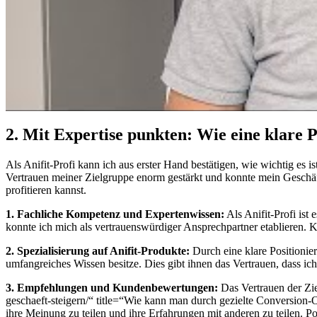
2. Mit Expertise ​punkten: Wie eine klare P
Als Anifit-Profi⁢ kann‌ ich ‌aus erster Hand bestätigen, ​wie wichtig es i
Vertrauen meiner Zielgruppe enorm⁤ gestärkt und konnte mein Geschäft
profitieren kannst.
1. ‌Fachliche‌ Kompetenz und Expertenwissen:
⁢Als‌ Anifit-Profi is
konnte ich​ mich ⁣als vertrauenswürdiger Ansprechpartner etablieren. 
2. Spezialisierung auf Anifit-Produkte:
Durch eine klare Positionieru
umfangreiches Wissen ⁤besitze. ​Dies gibt ihnen ‍das Vertrauen, dass
3. Empfehlungen und ⁢Kundenbewertungen:
Das ⁣Vertrauen der⁢ Z
geschaeft-steigern/“ title=“Wie kann man durch gezielte Conversion
ihre Meinung zu teilen und ihre Erfahrungen mit anderen zu teilen. Pos