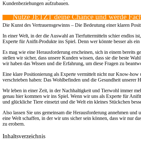
Kundenbeziehungen aufzubauen.
Nutze JETZT​ deine Chance und werde Fach
Die Kunst des Vertrauensgewinns – Die Bedeutung ⁣einer klaren Positi
In ​einer Welt, in der die Auswahl ⁢an Tierfuttermitteln schier endlos‌
Experte für Anifit-Produkte ins ​Spiel. Denn wer könnte besser als ei
Es mag wie eine Herausforderung erscheinen, sich in einem bereits ge
stellen‍ wir sicher, ‍dass​ unsere Kunden‍ wissen, dass⁤ sie die beste 
‍wir haben das ⁣Wissen und die Erfahrung, um⁣ diese Fragen zu beantw
Eine ‌klare Positionierung als ⁣Experte ⁣vermittelt nicht nur Know-h
verschrieben haben: Das ‍Wohlbefinden⁣ und die Gesundheit⁤ unserer Ha
Wir leben in einer Zeit, in der⁢ Nachhaltigkeit und Tierwohl immer
genau‌ hier kommen ⁣wir ins Spiel.⁤ Wenn wir uns als Experte für Anif
und glückliche‍ Tiere einsetzt und die Welt ein ​kleines Stückchen be
Also lassen Sie⁤ uns gemeinsam‌ die Herausforderung annehmen⁣ und un
eine Welt schaffen, in der wir uns sicher sein können, dass wir nur da
zu ‍erobern.
Inhaltsverzeichnis