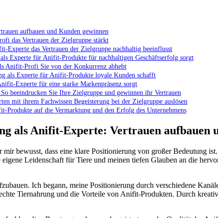
 Vertrauen aufbauen und Kunden gewinnen
rofi das Vertrauen der Zielgruppe stärkt
it-Experte ⁢das Vertrauen der Zielgruppe nachhaltig⁣ beeinflusst
 als Experte für Anifit-Produkte für nachhaltigen Geschäftserfolg sorgt
als Anifit-Profi Sie ⁣von der Konkurrenz‌ abhebt
g als Experte für​ Anifit-Produkte loyale Kunden​ schafft
Anifit-Experte für eine starke Markenpräsenz sorgt
: So⁤ beeindrucken Sie Ihre Zielgruppe und gewinnen ihr‍ Vertrauen
rten mit ihrem Fachwissen‌ Begeisterung bei der Zielgruppe⁢ auslösen
ifit-Produkte auf die Vermarktung und​ den Erfolg des Unternehmens
ung⁤ als Anifit-Experte: Vertrauen aufbaue
r mir bewusst, dass eine klare Positionierung von großer Bedeutung ⁣is
igene Leidenschaft für Tiere und meinen ‌tiefen Glauben an die ‌hervo
fzubauen. Ich begann, meine‌ Positionierung⁢ durch verschiedene Kanä
rechte Tiernahrung und die Vorteile von Anifit-Produkten. Durch kreati