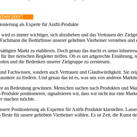
berater!
onierung als Experte für Anifit-Produkte
 ist, wird es immer wichtiger, sich abzuheben und das⁤ Vertrauen der Ziel
n Fachmann die Bedürfnisse unserer geliebten Vierbeiner‌ verstehen und 
sättigten Markt zu etablieren. Doch genau das‍ macht es umso lohnenswer
Wahl für⁣ ihre tierischen Begleiter treffen. Ob es um artgerechte Ernähru
orten und die⁢ Bedenken unserer Zielgruppe zu zerstreuen.
ow und Fachwissen, sondern auch Vertrauen und Glaubwürdigkeit. Sie zei
ustiere zu ‍fördern. Und genau das ist es, was uns ⁤von anderen Marktt
 mehr an Bedeutung gewinnen. Menschen suchen‌ nach‌ Produkten und Ma
it-Produkte positionieren, ​signalisieren⁤ wir, dass wir nicht nur eine 
sser machen möchte.
sere Positionierung als Experten für Anifit-Produkte klarstellen. Las
s Beste ‌für unsere geliebten Vierbeiner wählen. ⁤Es ist Zeit, die Kuns