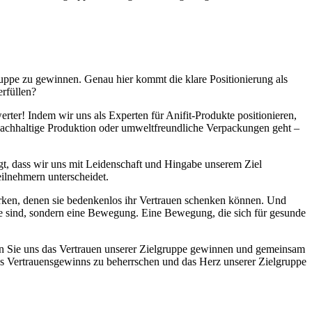
gruppe⁤ zu gewinnen. Genau hier⁤ kommt die klare Positionierung als
erfüllen?
ter! Indem wir uns als Experten für​ Anifit-Produkte positionieren,
ng, nachhaltige Produktion ⁢oder umweltfreundliche Verpackungen geht –
gt, dass wir uns mit Leidenschaft und Hingabe unserem Ziel​
eilnehmern unterscheidet.
rken, denen sie ‌bedenkenlos ihr Vertrauen schenken können. Und
Marke sind, sondern eine Bewegung. Eine Bewegung, die sich für gesunde
sen Sie uns das Vertrauen unserer Zielgruppe gewinnen und⁢ gemeinsam
t ⁣des Vertrauensgewinns zu beherrschen und das Herz unserer Zielgruppe