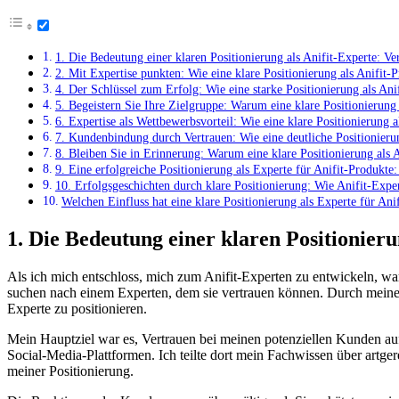
1. Die Bedeutung einer klaren Positionierung⁤ als Anifit-Experte:
2. Mit Expertise ​punkten: Wie eine klare Positionierung als Anifit-P
4. Der Schlüssel zum Erfolg: Wie eine starke Positionierung⁢ als Anif
5. Begeistern ‍Sie Ihre Zielgruppe: Warum eine klare Positionierung
6. Expertise als Wettbewerbsvorteil: Wie‌ eine klare ‍Positionierung 
7. Kundenbindung durch⁤ Vertrauen: Wie eine deutliche Positionierun
8. ​Bleiben Sie in Erinnerung: Warum eine klare Positionierung als 
9. Eine erfolgreiche ‍Positionierung als Experte für Anifit-Produkte
10. Erfolgsgeschichten durch klare‌ Positionierung: Wie Anifit-Expe
Welchen Einfluss hat eine klare Positionierung als Experte für An
1. Die Bedeutung einer klaren Positionier
Als ich mich ⁤entschloss, mich zum Anifit-Experten zu entwickeln, wa
suchen⁣ nach einem Experten, dem sie vertrauen können. Durch meine e
Experte zu positionieren.
Mein Hauptziel war es, Vertrauen‍ bei meinen potenziellen Kunden au
Social-Media-Plattformen. Ich teilte dort mein⁢ Fachwissen über artge
meiner Positionierung.