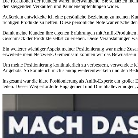
Die Reaktionen der ⁢Kunden waren überwältigend. Sie schätzten meine f
den steigenden Verkäufen und Kundenempfehlungen wider.
Außerdem entwickelte ich​ eine persönliche ‍Beziehung zu meinen Kun
richtigen ⁤Produkte zu helfen. Diese persönliche Note war entscheide
Damit meine Kunden ihre eigenen ​Erfahrungen mit Anifit-Produkten m
Geschmack der ​Produkte selbst zu erleben. Diese Veranstaltungen wa
Ein weiterer wichtiger⁤ Aspekt meiner⁣ Positionierung war meine ‌Zu
erweiterte mein Netzwerk. Gemeinsam konnten wir das Bewusstsein für 
Um ⁢meine Positionierung kontinuierlich zu verbessern,‌ verwendete 
Angebots.‍ So konnte ich⁣ mich ⁢ständig weiterentwickeln und​ den Bed
Insgesamt war die⁤ klare Positionierung als Anifit-Experte ein großer 
teilen.⁤ Dieser Weg erforderte Engagement und Durchhaltevermögen, ab