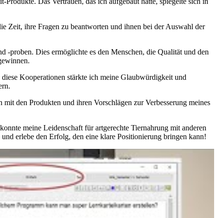
rodukte. Das Vertrauen, das⁢ ich aufgebaut hatte, ⁤spiegelte sich in
e Zeit, ihre⁣ Fragen zu beantworten und ihnen bei der Auswahl der
 -proben. Dies ermöglichte​ es den ⁣Menschen, die Qualität und den⁤
 gewinnen.
h diese Kooperationen stärkte ich meine Glaubwürdigkeit und
ern.
en mit den Produkten⁣ und ihren Vorschlägen zur Verbesserung meines
d‍ konnte meine Leidenschaft für artgerechte Tiernahrung mit anderen
d ⁣erlebe ‍den ⁤Erfolg, den eine klare Positionierung bringen kann!