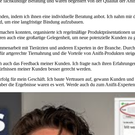
achkundige Beratung und waren⁢ begeistert von der Qualität der Anifit-P
den, indem ich ihnen eine individuelle Beratung anbot. Ich nahm mir di
nd, um eine langfristige Bindung aufzubauen.
achen konnten, organisierte ich regelmäßige Produktpräsentationen und
ren auch eine ⁣großartige Gelegenheit, um neue potenzielle Kunden zu
sammenarbeit mit Tierärzten und anderen Experten in der Branche. Durc
artgerechte Tiernahrung⁢ und‌ die Vorteile von Anifit-Produkten steig
ich auch das Feedback meiner Kunden.​ Ich fragte nach ihren Erfahrung
ürfnissen ‌meiner ⁢Kunden besser gerecht werden.
Erfolg für mein Geschäft. ‍Ich baute ‍Vertrauen auf, ​gewann‌ Kunden un
er die Ergebnisse waren es wert. Werde auch du ⁣zum Anifit-Experten un