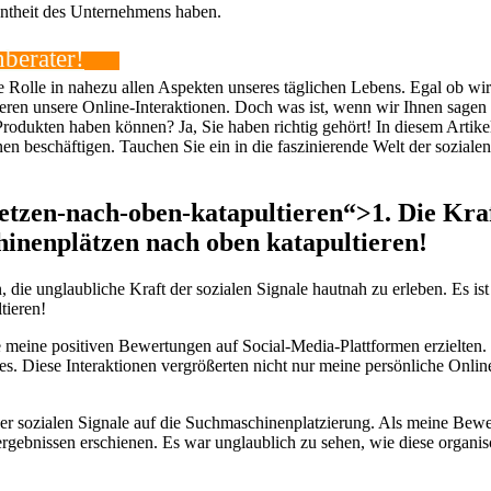
ntheit des Unternehmens haben.
berater!
de Rolle in nahezu allen Aspekten unseres täglichen Lebens. Egal ob wi
ieren unsere Online-Interaktionen. Doch was ist, wenn wir Ihnen sagen
rodukten haben können? Ja, Sie haben richtig gehört! In diesem Artik
n beschäftigen. Tauchen Sie ein in die faszinierende Welt der sozialen
tzen-nach-oben-katapultieren“>1. Die Kraf
inenplätzen nach oben katapultieren!
, die unglaubliche Kraft der sozialen Signale hautnah zu erleben. Es i
tieren!
ie meine positiven Bewertungen auf Social-Media-Plattformen erzielten
res. Diese Interaktionen vergrößerten nicht nur meine persönliche Onli
ser sozialen Signale auf die Suchmaschinenplatzierung. Als meine Be
rgebnissen erschienen. Es war unglaublich zu sehen, wie diese organis