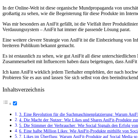
In der Online-Welt ist diese organische Mundpropaganda von unschät
großartig zu sehen, wie die Begeisterung für diese Produkte im Inte
Was mir besonders an AniFit gefällt, ist die Vielfalt ihrer Produktli
Verdauungssystem – AniFit hat immer die passende Lösung parat.
Eine weitere clevere Strategie von AniFit ist die Einbeziehung von I
breiteren Publikum bekannt gemacht.
Es ist erstaunlich zu sehen, wie gut AniFit all diese unterschiedlic
Zusammenarbeit mit Influencern haben dazu beigetragen, dass AniFit z
Ich kann AniFit wirklich jedem Tierhalter empfehlen, der nach hoch
Probieren Sie es aus und lassen Sie sich selbst von den beeindrucke
Inhaltsverzeichnis
3. Eine Revolution für die Suchmaschinenplatzierung: Warum AniFit
4. Die Macht der Nutzer: Wie Likes und Shares AniFit-Produkte z
5. Die Stimmer der Verbraucher: Wie Social Signals den Erfolg vo
6. Eine halbe Million Likes: Wie AniFit-Produkte mithilfe von Soc
7. Likes im Überfluss: Warum AniFit-Produkte auf Social Media so 