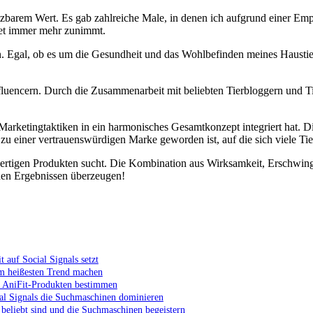
zbarem Wert. Es gab zahlreiche Male, in denen ich aufgrund einer Emp
rnet immer mehr zunimmt.
nien. Egal, ob es um die Gesundheit und das Wohlbefinden meines Haustie
nfluencern. Durch die Zusammenarbeit mit beliebten Tierbloggern und T
hen Marketingtaktiken in ein harmonisches Gesamtkonzept integriert ha
u einer vertrauenswürdigen Marke geworden ist, auf die sich viele Tier
wertigen Produkten sucht. Die Kombination aus Wirksamkeit, Erschwing
nden Ergebnissen überzeugen!
 auf Social Signals setzt
um heißesten Trend machen
n AniFit-Produkten bestimmen
ial Signals die Suchmaschinen dominieren
beliebt sind und die Suchmaschinen begeistern