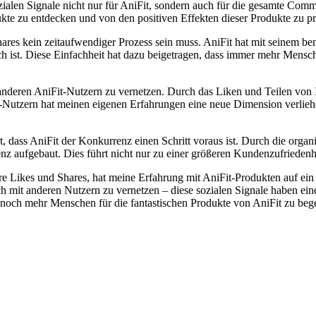
 sozialen Signale nicht nur für AniFit, sondern auch für die gesamte Co
te zu entdecken und von den positiven Effekten dieser Produkte zu pro
es kein zeitaufwendiger Prozess sein muss. AniFit hat mit seinem benu
ch ist. Diese Einfachheit hat dazu beigetragen, dass immer mehr Mensc
it anderen AniFit-Nutzern zu vernetzen. Durch das Liken und Teilen von
t-Nutzern hat meinen eigenen Erfahrungen eine neue Dimension verlieh
rt, dass AniFit der Konkurrenz einen Schritt voraus ist. Durch die orga
senz aufgebaut. Dies führt nicht nur zu einer größeren Kundenzufrieden
e Likes und Shares, hat meine Erfahrung mit AniFit-Produkten auf ein
ch mit anderen Nutzern zu vernetzen – diese sozialen Signale haben ein
, noch mehr Menschen für die fantastischen Produkte von AniFit zu bege