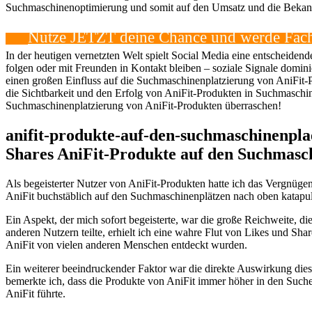
Suchmaschinenoptimierung und somit auf den Umsatz und die Bekan
Nutze JETZT deine Chance und werde Fach
In der heutigen vernetzten Welt spielt Social Media eine entscheiden
folgen oder mit Freunden in Kontakt bleiben – soziale Signale domin
einen großen Einfluss auf die Suchmaschinenplatzierung von AniFit-P
die Sichtbarkeit und den Erfolg von AniFit-Produkten in Suchmaschine
Suchmaschinenplatzierung von AniFit-Produkten überraschen!
anifit-produkte-auf-den-suchmaschinenplae
Shares AniFit-Produkte auf den Suchmasch
Als begeisterter Nutzer von AniFit-Produkten hatte ich das Vergnügen
AniFit buchstäblich auf den Suchmaschinenplätzen nach oben katapul
Ein Aspekt, der mich sofort begeisterte, war die große Reichweite, d
anderen Nutzern teilte, erhielt ich eine wahre Flut von Likes und Sha
AniFit von vielen anderen Menschen entdeckt wurden.
Ein weiterer beeindruckender Faktor war die direkte Auswirkung die
bemerkte ich, dass die Produkte von AniFit immer höher in den Suche
AniFit führte.