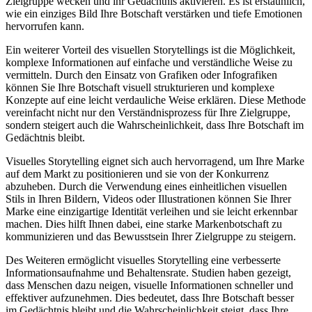
Zielgruppe wecken und ​ihr ⁢Gedächtnis​ aktivieren. Es ist erstaunlich,
⁤wie ein‌ einziges ‌Bild Ihre Botschaft verstärken und⁤ tiefe⁤ Emotionen
hervorrufen kann.
Ein weiterer Vorteil‌ des visuellen Storytellings ​ist ‍die Möglichkeit,
komplexe Informationen auf einfache und verständliche Weise zu
⁢vermitteln. Durch den Einsatz⁣ von Grafiken oder Infografiken
‍können Sie Ihre​ Botschaft ⁤visuell strukturieren und komplexe
Konzepte⁤ auf eine leicht verdauliche Weise erklären. ‌Diese Methode
⁤vereinfacht nicht nur den Verständnisprozess für Ihre Zielgruppe,
⁤sondern‌ steigert auch die‍ Wahrscheinlichkeit, dass Ihre‌ Botschaft im
Gedächtnis bleibt.
Visuelles​ Storytelling eignet sich auch hervorragend, ⁤um Ihre⁢ Marke
auf dem Markt zu‌ positionieren​ und sie von ⁤der ‌Konkurrenz
‌abzuheben. Durch die‍ Verwendung⁤ eines einheitlichen visuellen
‍Stils ⁤in Ihren Bildern, Videos ‌oder Illustrationen können Sie Ihrer
Marke eine einzigartige Identität verleihen und ⁤sie leicht‍ erkennbar
machen. Dies hilft ‌Ihnen dabei, eine starke Markenbotschaft zu
kommunizieren und das Bewusstsein Ihrer Zielgruppe zu steigern.
Des Weiteren⁢ ermöglicht visuelles Storytelling eine verbesserte
Informationsaufnahme und Behaltensrate. Studien haben gezeigt,​
dass​ Menschen dazu neigen,‌ visuelle Informationen schneller und
effektiver aufzunehmen. Dies bedeutet, ⁣dass Ihre ‍Botschaft besser
im⁤ Gedächtnis bleibt und⁤ die Wahrscheinlichkeit steigt, dass Ihre