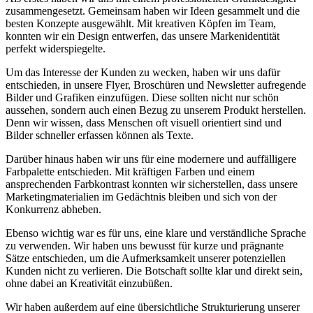
zusammengesetzt. ⁢Gemeinsam haben wir Ideen gesammelt und ⁤die
⁤besten Konzepte ausgewählt. Mit kreativen Köpfen im Team,
konnten wir ⁢ein Design⁤ entwerfen,⁤ das unsere⁢ Markenidentität
⁤perfekt ⁢widerspiegelte.
Um das Interesse ‌der ⁢Kunden‍ zu wecken, haben wir uns dafür
entschieden, in unsere Flyer, Broschüren und Newsletter aufregende‍
Bilder ‌und Grafiken ‍einzufügen. Diese sollten nicht nur schön
aussehen, sondern auch einen Bezug zu unserem Produkt herstellen.
Denn wir ⁣wissen, dass⁣ Menschen oft visuell orientiert sind und
Bilder schneller ​erfassen können als Texte.
Darüber hinaus ⁣haben wir uns für eine modernere und auffälligere
Farbpalette entschieden. Mit kräftigen Farben und einem
ansprechenden Farbkontrast konnten wir sicherstellen, dass unsere
Marketingmaterialien im Gedächtnis bleiben und sich von der
Konkurrenz abheben.
Ebenso wichtig war es für uns, eine ⁢klare ‍und verständliche Sprache⁣
zu verwenden. Wir haben uns bewusst für kurze und prägnante
Sätze entschieden, um die ‌Aufmerksamkeit unserer potenziellen
⁢Kunden nicht zu verlieren. ‍Die Botschaft sollte klar und direkt sein,
ohne dabei an Kreativität einzubüßen.
Wir ‍haben außerdem auf eine übersichtliche Strukturierung unserer