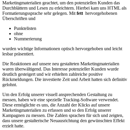
Marketingmaterialien geachtet,⁤ um den potenziellen Kunden⁣ das
Durchblättern und‌ Lesen zu erleichtern. Hierbei kam uns HTML als
Formatierungssprache sehr gelegen. Mit
fett
⁤ hervorgehobenen
Überschriften und
Punktelisten
ohne
Nummerierung
wurden wichtige Informationen optisch‌ hervorgehoben und leicht
lesbar​ präsentiert.
Die Reaktionen⁤ auf ‌unsere neu gestalteten ⁣Marketingmaterialien
waren überwältigend. Das Interesse potenzieller Kunden wurde
‌deutlich gesteigert und wir erhielten zahlreiche positive
Rückmeldungen.‌ Die investierte Zeit und Arbeit hatten sich definitiv
gelohnt.
Um den Erfolg unserer visuell ansprechenden Gestaltung zu
messen, haben ⁣wir eine ⁤spezielle ⁣Tracking-Software verwendet. ​
Diese​ ermöglichte es ‌uns, ⁢die Anzahl der‍ Klicks auf unsere
Marketingmaterialien zu erfassen und so den Erfolg unserer
Kampagnen zu messen. Die ​Zahlen sprachen ⁣für sich‌ und zeigten,
dass ‍unsere gestalterische Neuausrichtung⁣ den gewünschten ‍Effekt
erzielt hatte.