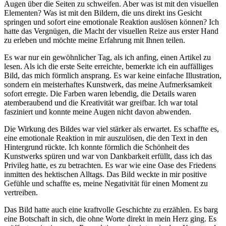
Augen⁤ über die Seiten zu schweifen. Aber⁤ was ist mit den visuellen
Elementen? Was ist mit den Bildern, die uns direkt ins Gesicht
springen und sofort eine emotionale Reaktion auslösen können? ⁢Ich​
hatte das Vergnügen, die Macht der visuellen Reize aus erster Hand
zu erleben und möchte meine ‌Erfahrung mit ⁣Ihnen teilen.
Es​ war nur⁢ ein ‌gewöhnlicher Tag,⁢ als ich anfing, einen Artikel zu
‌lesen. Als ich die‌ erste Seite‍ erreichte, ‍bemerkte ich‍ ein auffälliges
Bild, das mich ⁢förmlich ansprang. Es ​war keine einfache Illustration,
sondern ein meisterhaftes Kunstwerk,⁢ das meine ⁤Aufmerksamkeit​
sofort ‍erregte. Die Farben​ waren lebendig, die Details ⁤waren
atemberaubend‍ und die Kreativität‌ war greifbar. Ich war total
fasziniert⁢ und konnte meine Augen nicht davon ⁣abwenden.
Die Wirkung des Bildes ‌war‌ viel ⁤stärker als erwartet. Es schaffte es,
eine‍ emotionale ‌Reaktion in mir auszulösen, die⁣ den Text in den
Hintergrund​ rückte. Ich konnte förmlich die Schönheit des
Kunstwerks spüren und war von Dankbarkeit erfüllt, dass ich⁣ das
Privileg hatte, es zu‌ betrachten. ⁢Es war wie eine Oase ‍des Friedens
inmitten des hektischen Alltags. Das Bild ​weckte in mir​ positive
Gefühle und⁣ schaffte es, meine​ Negativität⁣ für einen ⁢Moment zu⁢
vertreiben.
Das Bild hatte⁢ auch eine kraftvolle Geschichte zu erzählen. Es barg
eine Botschaft in sich, die ohne Worte direkt in mein ⁤Herz ging. Es