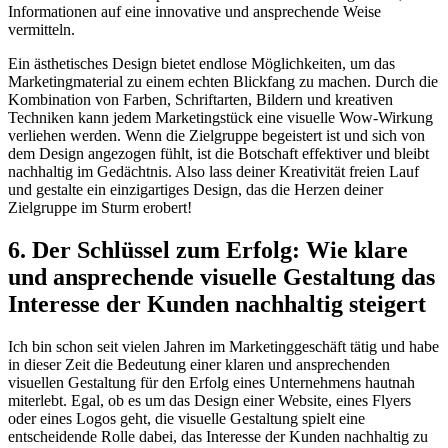
Informationen auf eine ‍innovative und ansprechende‌ Weise
vermitteln.
Ein ästhetisches​ Design bietet⁢ endlose Möglichkeiten, um ⁢das ​
Marketingmaterial zu einem‍ echten Blickfang zu ⁢machen. Durch die
Kombination von Farben, Schriftarten,‌ Bildern​ und⁤ kreativen
Techniken kann jedem Marketingstück ⁣eine‍ visuelle Wow-Wirkung⁢
verliehen werden. Wenn⁣ die Zielgruppe begeistert ist ⁣und sich von
dem Design angezogen ⁢fühlt, ist die Botschaft ⁣effektiver und bleibt
nachhaltig im Gedächtnis. ⁤Also lass deiner Kreativität freien ‍Lauf⁣
und⁣ gestalte‍ ein einzigartiges Design, ⁣das die Herzen deiner
Zielgruppe im Sturm erobert!
6. Der Schlüssel zum Erfolg: Wie klare
und​ ansprechende ⁢visuelle Gestaltung das
Interesse der Kunden nachhaltig steigert
Ich bin schon seit vielen Jahren ⁤im Marketinggeschäft tätig und habe
in dieser Zeit die Bedeutung einer klaren⁢ und ansprechenden ​
visuellen‍ Gestaltung für den Erfolg eines Unternehmens hautnah
miterlebt. ⁢Egal, ob‍ es um⁣ das Design einer Website, eines Flyers​
oder eines Logos geht, die visuelle Gestaltung spielt ‍eine
entscheidende Rolle dabei, das​ Interesse der Kunden nachhaltig zu