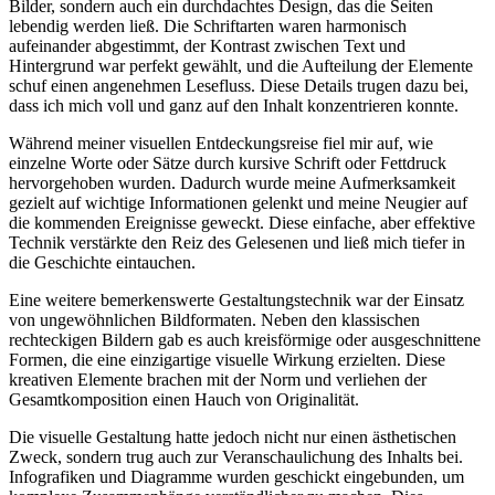
Bilder,⁣ sondern auch ein durchdachtes Design, das die ​Seiten⁢
lebendig‌ werden ließ. Die Schriftarten⁢ waren harmonisch
aufeinander abgestimmt, der ‌Kontrast zwischen Text und
Hintergrund war perfekt gewählt, und die Aufteilung der Elemente
schuf einen⁣ angenehmen Lesefluss.‍ Diese Details⁢ trugen⁣ dazu ‍bei,
dass ich mich voll und ganz auf den ⁣Inhalt konzentrieren konnte.
Während meiner visuellen Entdeckungsreise fiel mir auf, wie‍
einzelne⁢ Worte oder Sätze‌ durch kursive ‌Schrift oder ‍Fettdruck
hervorgehoben ⁤wurden. Dadurch wurde meine‌ Aufmerksamkeit
gezielt ⁣auf⁣ wichtige Informationen gelenkt und meine Neugier‍ auf
die kommenden Ereignisse ⁤geweckt. Diese einfache,​ aber ‌effektive
Technik ⁣verstärkte den Reiz ​des Gelesenen ⁢und ließ mich tiefer in
⁤die ‌Geschichte eintauchen.
Eine weitere bemerkenswerte​ Gestaltungstechnik war der Einsatz
von ungewöhnlichen Bildformaten. Neben den klassischen
rechteckigen Bildern gab es auch ⁤kreisförmige oder ausgeschnittene
Formen,‍ die eine einzigartige‌ visuelle ⁢Wirkung ‍erzielten. ⁤Diese
kreativen Elemente brachen mit der Norm und⁢ verliehen der‍
Gesamtkomposition einen Hauch von Originalität.
Die visuelle Gestaltung hatte jedoch nicht nur einen ästhetischen
Zweck, sondern ⁤trug auch zur ⁣Veranschaulichung des Inhalts⁢ bei.
Infografiken‍ und Diagramme‍ wurden geschickt eingebunden, um