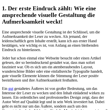
1. Der erste‌ Eindruck zählt: Wie eine
ansprechende visuelle Gestaltung die
Aufmerksamkeit weckt!
Eine ansprechende visuelle Gestaltung ist ​der Schlüssel, ⁢um die
Aufmerksamkeit der‍ Leser zu wecken. Als jemand, der
leidenschaftlich​ gern Inhalte ⁢erstellt, kann ich aus erster Hand
bestätigen, wie wichtig es ist, von Anfang ⁣an einen ​bleibenden
Eindruck zu hinterlassen.
Jeder⁢ hat schon einmal eine Webseite besucht ​oder einen Artikel⁣
gelesen, der so beeindruckend gestaltet war, dass man sofort
fasziniert ‌war.⁤ Ob es sich um ⁤ein atemberaubendes Layout,
wunderschöne​ Bilder oder eine einfallsreiche Typografie handelt,
gute ⁢visuelle Elemente ⁣können die Stimmung der Leser positiv ​
beeinflussen und ihre Aufmerksamkeit festhalten.
Ein
gut
gestaltetes‍ Äußeres ist von großer Bedeutung,‌ um das
Interesse der Leser zu wecken und den Inhalt einladend wirken zu
lassen. Ein ordentliches ⁣und professionelles Design ‍zeigt, dass der
Autor Wert auf Qualität‌ legt⁣ und in sein Werk investiert⁤ hat. Dabei
‍geht es nicht nur ⁢um das‍ Äußere, ‌sondern auch‍ um⁢ den