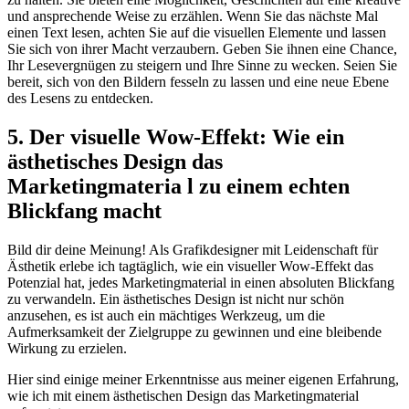
und ansprechende ⁣Weise zu erzählen. Wenn Sie das nächste Mal
⁤einen⁢ Text lesen, achten‍ Sie auf die ‌visuellen Elemente und ⁣lassen
Sie sich von ihrer Macht verzaubern. Geben Sie ihnen eine Chance,
Ihr Lesevergnügen zu ‌steigern und Ihre Sinne zu wecken. Seien Sie
bereit, sich von ‍den Bildern fesseln​ zu​ lassen ⁤und eine neue Ebene⁤
des Lesens zu entdecken.
5. Der visuelle Wow-Effekt: Wie ein
ästhetisches Design⁣ das​
Marketingmateria l zu einem echten
Blickfang macht
Bild dir deine Meinung! Als‌ Grafikdesigner mit Leidenschaft für
Ästhetik erlebe ich tagtäglich, wie ein ‍visueller Wow-Effekt das
Potenzial hat, jedes Marketingmaterial in ⁣einen absoluten Blickfang
zu⁣ verwandeln. Ein ästhetisches Design ist nicht nur​ schön
anzusehen, es ist auch ein mächtiges Werkzeug, um die
‍Aufmerksamkeit der⁣ Zielgruppe zu gewinnen und⁣ eine bleibende
Wirkung‌ zu erzielen.
Hier sind einige meiner Erkenntnisse aus meiner eigenen Erfahrung,
‍wie ich mit einem ästhetischen Design das Marketingmaterial​