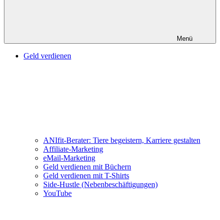
Menü
Geld verdienen
ANIfit-Berater: Tiere begeistern, Karriere gestalten
Affiliate-Marketing
eMail-Marketing
Geld verdienen mit Büchern
Geld verdienen mit T-Shirts
Side-Hustle (Nebenbeschäftigungen)
YouTube