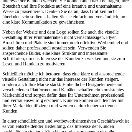
Interesse der ⁣Kunden wecken. ​Sie können auch dazu beitragen, Ihre
Botschaft und Ihre Produkte ​auf eine kreative und unterhaltsame‌
Weise zu präsentieren.⁤ Denken Sie⁣ daran, dass Grafiken nicht
⁤überladen​ sein sollten –‍ halten Sie ⁣sie einfach und verständlich, um
eine klare ‌Kommunikation ⁤zu gewährleisten.
Neben⁤ der Website und ‌dem Logo sollten Sie auch die visuelle
Gestaltung⁢ Ihrer Printmaterialien ⁢nicht vernachlässigen. Flyer,
Broschüren und‌ Plakate sind immer noch effektive Werbemittel und
sollten daher professionell gestaltet sein. Verwenden Sie
ansprechende Bilder, ⁣eine klare‌ Struktur und interessante
Schriftarten, um das Interesse der Kunden zu wecken und​ sie zum
Lesen und Handeln zu​ motivieren.
Schließlich möchte‌ ich betonen, dass eine klare und ansprechende
visuelle Gestaltung​ nicht nur das Interesse der Kunden steigert,
sondern auch Ihre Marke stärkt. Einheitliche ​Designelemente auf
verschiedenen Plattformen und Kanälen schaffen ein konsistentes
Markenbild und sorgen dafür, dass Ihr Unternehmen professionell
und vertrauenswürdig erscheint. Kunden können sich leichter⁢ mit
Ihrer Marke identifizieren und werden dadurch eher zu⁤ treuen
Kunden.
In⁤ einer⁣ schnelllebigen⁤ und wettbewerbsintensiven‌ Geschäftswelt ist
es von entscheidender Bedeutung, das Interesse ⁤der ⁣Kunden
nachhaltig ⁤zu⁤ steigern.‌ Eine klare und ansprechende visuelle