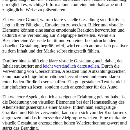
ermöglicht es, wichtige⁢ Informationen ⁤auf eine unterhaltsame und
zugängliche ​Weise zu präsentieren.
Ein‍ weiterer Grund, warum klare visuelle Gestaltung‍ so⁣ effektiv ist,
liegt in ihrer Fähigkeit,⁢ Emotionen zu wecken. Bilder und‍ visuelle⁣
Elemente ‌können eine⁢ starke emotionale Reaktion ​hervorrufen ⁣und
dadurch ⁤eine Verbindung zur Zielgruppe ​herstellen. Wenn ein
Besucher eine Webseite betritt und von einer beeindruckenden
visuellen Gestaltung begrüßt wird, wird ‍er sich automatisch positiver
zu dem Inhalt und der Marke selbst eingestellt fühlen.
Darüber hinaus hilft eine klare visuelle Gestaltung auch dabei, den
Inhalt strukturiert und
leicht verständlich darzustellen
. Durch die
Verwendung​ von Überschriften, Absätzen⁢ und Aufzählungszeichen
⁤kann man⁢ wichtige Informationen ⁤hervorheben und einen klaren ​
roten‍ Faden⁢ für ⁣die Leser schaffen. Ein gut gestalteter Text ist nicht
nur einfacher ‍zu lesen, sondern auch angenehmer für das Auge.
Ein weiterer ‌Aspekt,⁣ den ‍ich aus eigener Erfahrung gelernt habe, ‍ist
die Bedeutung von visuellen Elementen bei der Herausstellung ⁢des
Alleinstellungsmerkmals ​einer Marke. Indem man einzigartige
Grafiken und Bilder verwendet, kann man sich ​von der Konkurrenz
abgrenzen und ⁤das Interesse der⁤ Zielgruppe wecken. Eine​ markante
visuelle‌ Gestaltung erzeugt einen hohen Wiedererkennungswert und
stärkt das Branding.