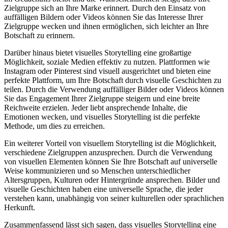
Zielgruppe sich an Ihre⁣ Marke‍ erinnert. ⁤Durch den Einsatz von
‍auffälligen Bildern oder Videos können‌ Sie das Interesse Ihrer‍
Zielgruppe wecken und ihnen ermöglichen,‌ sich leichter an ‍Ihre
Botschaft zu erinnern.
Darüber hinaus‌ bietet‍ visuelles Storytelling ‍eine‍ großartige
Möglichkeit, soziale ​Medien effektiv zu nutzen. Plattformen wie
Instagram oder Pinterest sind‌ visuell ‍ausgerichtet und bieten eine
perfekte⁢ Plattform,⁤ um ⁢Ihre⁢ Botschaft durch visuelle Geschichten zu
teilen. Durch die Verwendung auffälliger Bilder​ oder Videos können
Sie ⁢das Engagement Ihrer Zielgruppe steigern und eine breite
Reichweite erzielen. ⁤Jeder liebt ansprechende ⁤Inhalte, die
Emotionen‍ wecken, und⁣ visuelles Storytelling ist die​ perfekte
‍Methode, um ⁣dies zu erreichen.
Ein weiterer​ Vorteil von ⁣visuellem Storytelling ​ist die Möglichkeit,
verschiedene ​Zielgruppen anzusprechen. Durch​ die Verwendung
von visuellen Elementen können Sie Ihre Botschaft auf ‍universelle
Weise⁣ kommunizieren ​und so Menschen‍ unterschiedlicher
Altersgruppen, Kulturen oder Hintergründe ansprechen. Bilder und
⁤visuelle Geschichten ⁤haben eine universelle Sprache, die jeder
verstehen kann, unabhängig ⁢von ⁣seiner kulturellen ⁣oder sprachlichen
Herkunft.
Zusammenfassend lässt sich‌ sagen,‌ dass visuelles Storytelling eine