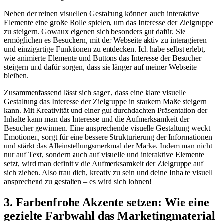
Neben der reinen visuellen Gestaltung ‍können auch ⁣interaktive
⁣Elemente eine große Rolle spielen, ⁣um ⁢das Interesse​ der Zielgruppe
zu⁣ steigern. Gowaux eigenen sich besonders gut ​dafür. Sie
ermöglichen ⁢es⁣ Besuchern, mit der Webseite aktiv zu interagieren
und einzigartige Funktionen zu ⁣entdecken. Ich habe selbst erlebt,
wie animierte Elemente und Buttons das Interesse der Besucher
steigern und ‌dafür sorgen, dass⁢ sie​ länger auf meiner⁣ Webseite
bleiben.
Zusammenfassend lässt⁢ sich sagen, dass eine klare visuelle
Gestaltung‍ das‌ Interesse der Zielgruppe in starkem Maße steigern
kann. Mit Kreativität und einer gut‍ durchdachten Präsentation der
Inhalte kann man das Interesse und‌ die Aufmerksamkeit ‍der
Besucher gewinnen. Eine⁣ ansprechende ‍visuelle Gestaltung ⁤weckt
Emotionen,‍ sorgt für ‌eine‌ bessere Strukturierung der Informationen
und stärkt das Alleinstellungsmerkmal der Marke. Indem man‍ nicht⁣
nur auf Text, sondern auch auf visuelle⁢ und interaktive Elemente⁤
setzt,⁣ wird​ man ⁤definitiv die Aufmerksamkeit der ⁢Zielgruppe ⁣auf
sich ziehen. Also trau dich, kreativ zu​ sein und deine Inhalte visuell
ansprechend zu gestalten – es wird ⁣sich lohnen!
3. ⁢Farbenfrohe Akzente setzen: Wie eine
gezielte Farbwahl‍ das ⁣Marketingmaterial