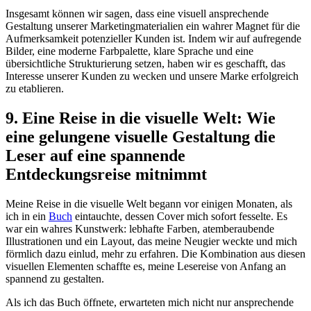
Insgesamt können‌ wir sagen, dass eine visuell ansprechende
Gestaltung‌ unserer ⁤Marketingmaterialien ein wahrer ‌Magnet für ⁣die
‌Aufmerksamkeit potenzieller Kunden ist.⁤ Indem‍ wir auf aufregende
Bilder,⁤ eine moderne Farbpalette, klare Sprache ⁣und‌ eine
übersichtliche Strukturierung setzen,‌ haben wir es geschafft, das
Interesse unserer ⁤Kunden zu wecken und unsere‌ Marke erfolgreich
zu etablieren.
9. Eine Reise in​ die visuelle ⁢Welt: ‍Wie
eine⁢ gelungene visuelle⁣ Gestaltung die
Leser auf eine spannende
Entdeckungsreise mitnimmt
Meine Reise ​in die visuelle Welt⁢ begann ‍vor⁤ einigen Monaten, als
ich in ein
Buch
eintauchte, dessen ⁣Cover mich sofort ⁤fesselte. Es
‌war ein ⁢wahres Kunstwerk: ‍lebhafte Farben, atemberaubende
Illustrationen und ein Layout, das meine⁤ Neugier weckte und ‍mich
förmlich dazu einlud, mehr zu erfahren. Die ‍Kombination⁣ aus diesen
visuellen Elementen‍ schaffte es, meine Lesereise von Anfang an
spannend zu⁣ gestalten.
Als ich das Buch ‌öffnete, ⁣erwarteten mich nicht nur ansprechende‌