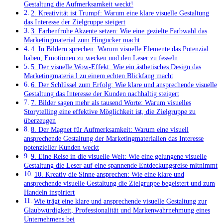
Gestaltung die Aufmerksamkeit weckt!
2. Kreativität ist Trumpf: Warum eine klare visuelle ‌Gestaltung​
das ‍Interesse der Zielgruppe steigert
3. ⁢Farbenfrohe Akzente setzen: Wie eine gezielte Farbwahl‍ das
⁣Marketingmaterial zum⁤ Hingucker macht
4. In​ Bildern‌ sprechen: Warum ⁤visuelle Elemente das Potenzial‍
haben, ‍Emotionen zu‍ wecken und den Leser zu fesseln
5. Der visuelle Wow-Effekt: Wie ein ästhetisches Design⁣ das​
Marketingmateria l zu einem echten Blickfang macht
6. Der Schlüssel zum Erfolg: Wie klare und​ ansprechende ⁢visuelle
Gestaltung das Interesse der Kunden nachhaltig steigert
7. Bilder sagen mehr als tausend ⁤Worte: Warum visuelles
Storytelling eine effektive​ Möglichkeit ist, die Zielgruppe ⁢zu
überzeugen
8. Der Magnet für Aufmerksamkeit: Warum eine visuell
ansprechende Gestaltung der Marketingmaterialien ⁤das Interesse
potenzieller⁢ Kunden‌ weckt
9. Eine Reise in​ die visuelle ⁢Welt: ‍Wie eine⁢ gelungene visuelle⁣
Gestaltung die Leser auf eine spannende Entdeckungsreise mitnimmt
10. ​Kreativ ​die Sinne ansprechen: Wie eine klare und
ansprechende visuelle Gestaltung die Zielgruppe ‍begeistert und zum
Handeln⁤ inspiriert
Wie trägt eine klare ‌und ‍ansprechende visuelle ⁢Gestaltung zur
Glaubwürdigkeit,‌ Professionalität und Markenwahrnehmung eines
Unternehmens ⁤bei