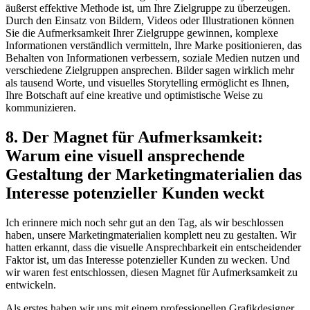
äußerst‌ effektive Methode ist, um Ihre Zielgruppe zu überzeugen.
Durch den Einsatz ​von Bildern, Videos oder Illustrationen können
Sie ⁣die Aufmerksamkeit Ihrer Zielgruppe gewinnen, komplexe
Informationen verständlich⁣ vermitteln, Ihre Marke positionieren,⁢ das
Behalten von Informationen verbessern, soziale‍ Medien nutzen und
verschiedene Zielgruppen ansprechen. Bilder sagen ‌wirklich mehr ​
als tausend Worte, ​und visuelles Storytelling⁤ ermöglicht es Ihnen,
Ihre ⁢Botschaft auf eine kreative und optimistische⁢ Weise zu ​
kommunizieren.
8. Der Magnet für Aufmerksamkeit:
Warum eine visuell ansprechende
Gestaltung der Marketingmaterialien ⁤das
Interesse potenzieller⁢ Kunden‌ weckt
Ich erinnere mich noch ‌sehr gut an den‌ Tag,⁢ als wir beschlossen
haben, unsere Marketingmaterialien komplett neu‍ zu gestalten. Wir
hatten erkannt, dass die visuelle ​Ansprechbarkeit ein entscheidender
‌Faktor ist, ‌um ⁤das⁢ Interesse potenzieller Kunden zu wecken. Und
wir waren fest entschlossen, diesen Magnet für Aufmerksamkeit zu
entwickeln.
Als erstes haben wir uns mit einem professionellen Grafikdesigner​