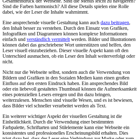
Gesamteindruck der ​Webseite. Sind die Menüs‌ leicht zu ⁢navigieren?
‍Sind die Farben ‍harmonisch? All diese ⁢Details spielen eine‍ Rolle⁤
dabei, ⁤wie der ‍Leser die Inhalte wahrnimmt.
Eine ansprechende ‍visuelle Gestaltung kann auch ⁤
dazu beitragen
,⁢
den Inhalt besser zu ‍verstehen. Durch den Einsatz von Grafiken,
Infografiken⁢ und Diagrammen​ können komplexe‍ Informationen ​
einfach‌ und
verständlich vermittelt
werden.⁤ Bilder ⁤und Illustrationen
können dabei das⁣ geschriebene Wort unterstützen und helfen,⁣ den
Leser visuell einzubeziehen.⁢ Dieser visuelle Aspekt kann ⁢oft den
Unterschied‌ ausmachen, ob ein Leser ‍den Inhalt weiterverfolgt oder⁤
nicht.
Nicht nur die Webseite selbst,‌ sondern ⁣auch die ​Verwendung von
Bildern und Grafiken in den Sozialen Medien⁢ kann ‌einen ⁤großen
Einfluss auf den ersten⁣ Eindruck⁣ haben. Ein ansprechendes Bild
oder ein liebevoll gestaltetes‍ Thumbnail können die​ Aufmerksamkeit
eines potenziellen Lesers​ erregen und‌ ihn dazu⁢ bringen,⁢
weiterzulesen. ​Menschen sind‍ visuelle Wesen,⁤ und es​ ist bewiesen,
dass ‌Bilder viel schneller ‍verarbeitet werden als Text.
Ein weiterer wichtiger Aspekt der‌ visuellen ‌Gestaltung⁢ ist die
Einheitlichkeit.⁤ Durch⁢ die Verwendung einer bestimmten
Farbpalette, Schriftarten⁢ und Stilelemente kann‌ eine Webseite ein
konsistentes und professionelles Erscheinungsbild erhalten. Dies
trägt dazu bei, ⁣dass⁢ der Leser eine ⁢Verbindung zur Marke oder zum