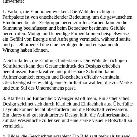
aufwertete:
1. Farben, die Emotionen⁣ wecken: Die Wahl der richtigen
Farbpalette⁢ ist von entscheidender Bedeutung, ‌um die gewünschten
Emotionen ​bei der Zielgruppe hervorzurufen. Farben können​ die
Stimmung beeinflussen und beim Betrachter‌ bestimmte Gefühle⁣
hervorrufen. Mutige und lebendige Farben können beispielsweise‌
ein Gefühl von Energie und Aufregung⁤ vermitteln,⁣ während sanfte
und pastellfarbene Töne eine beruhigende und entspannende
Wirkung haben können.
2. Schriftarten, die ‌Eindruck hinterlassen: Die Wahl der richtigen⁤
Schriftarten⁤ kann ​den Gesamteindruck des ⁣Designs erheblich
beeinflussen. Eine kreative​ und gut ⁤lesbare Schriftart kann
Aufmerksamkeit erregen ⁤und Botschaften effektiv vermitteln.
Gleichzeitig ‌ist es ⁤wichtig, eine Schriftart zu wählen, die zur Marke
und zum Stil‍ des Unternehmens passt.
3. ⁢Klarheit und Einfachheit: Weniger ist oft⁤ mehr. Ein ästhetisches
⁤Design zeichnet sich ‍durch Klarheit und Einfachheit aus. Überfüllte
Layouts können leicht überfordern und die Botschaft verwässern.
Ein klares ⁣und gut strukturiertes Design hilft, die Aufmerksamkeit
auf das Wesentliche zu lenken und eine‌ starke visuelle Botschaft zu
vermitteln.
4. Bilder, die Geschichten erzählen: Ein Bild sagt‌ mehr als tausend