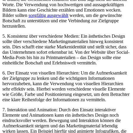
Worte.⁤ Die ‌Verwendung von hochwertigen und aussagekräftigen
Bildern kann eine Geschichte erzählen und Emotionen wecken.
Bilder sollten
sorgfältig ausgewählt
werden, um‍ die gewünschte
Botschaft zu unterstützen und eine Verbindung zur Zielgruppe
herzustellen.
5. Konsistenz über ‌verschiedene Medien: ‌Ein ästhetisches Design
sollte über verschiedene Marketingmaterialien hinweg konsistent
sein. ‌Dies schafft eine‌ starke Markenidentität und ‍stellt sicher, dass
das Unternehmen sofort erkennbar ist. Von der Website über Social-
Media-Posts bis hin zu Printmaterialien – das Design sollte eine
einheitliche⁣ Botschaft und ​Erlebniswelt ‌vermitteln.
6. Der ‍Einsatz ‍von visuellen Hierarchien: Um die Aufmerksamkeit
der Zielgruppe zu lenken und die ‍wichtigsten Informationen
hervorzuheben, kann die Verwendung von visuellen Hierarchien
sehr effektiv sein. Hierbei werden verschiedene‌ visuelle⁢ Elemente⁣
wie Größe,‍ Farbe und Positionierung ⁢eingesetzt, um dem⁤ Betrachter
eine klare Reihenfolge der Informationen zu vermitteln.
7. Interaktion und Animation: Durch ⁤den Einsatz‍ interaktiver
Elemente und Animationen kann ein ästhetisches Design​ noch
eindrucksvoller⁤ werden. Bewegung​ und Interaktion können ⁤die
Aufmerksamkeit steigern und das Marketingmaterial lebendig​
wirken lassen. ‌Ein Beispiel hierfür sind animierte Infografiken, die