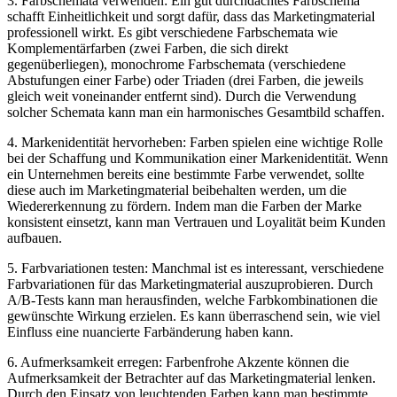
3. Farbschemata ⁢verwenden: Ein gut durchdachtes Farbschema
schafft Einheitlichkeit und sorgt dafür, ‌dass ‍das ⁤Marketingmaterial
professionell wirkt. ⁣Es gibt verschiedene Farbschemata wie
Komplementärfarben⁣ (zwei ⁣Farben, ⁢die sich direkt
gegenüberliegen), monochrome ‌Farbschemata (verschiedene
Abstufungen einer ‌Farbe) oder Triaden (drei Farben, die jeweils
gleich weit voneinander entfernt sind). Durch die Verwendung
solcher Schemata ‍kann man ein ‍harmonisches Gesamtbild schaffen.
4. Markenidentität hervorheben: Farben spielen eine wichtige Rolle ​
bei der⁣ Schaffung und Kommunikation einer ⁢Markenidentität. Wenn
​ein Unternehmen bereits eine bestimmte Farbe verwendet,​ sollte
diese auch im Marketingmaterial beibehalten werden, um die
Wiedererkennung zu fördern. Indem man die‌ Farben der Marke
⁣konsistent einsetzt, kann man‌ Vertrauen und Loyalität beim Kunden‍
aufbauen.
5. Farbvariationen testen:​ Manchmal ist es interessant, verschiedene ​
Farbvariationen ⁣für das Marketingmaterial auszuprobieren. Durch‌
A/B-Tests kann man ‍herausfinden, welche ⁢Farbkombinationen die⁢
gewünschte Wirkung erzielen. Es kann überraschend sein, wie viel
Einfluss eine nuancierte Farbänderung haben ⁤kann.
6. Aufmerksamkeit erregen: Farbenfrohe Akzente können⁣ die
Aufmerksamkeit der Betrachter auf das Marketingmaterial lenken.
Durch den Einsatz von leuchtenden Farben kann man bestimmte