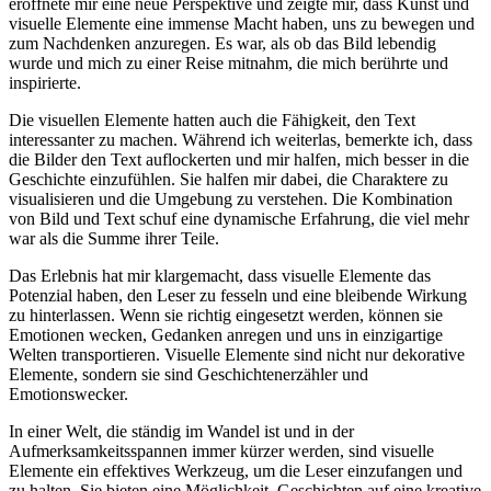
eröffnete mir eine neue Perspektive und‍ zeigte mir, dass Kunst und
⁣visuelle‌ Elemente eine immense Macht haben, uns zu bewegen ‌und
zum Nachdenken anzuregen. Es⁢ war, ‌als ob ⁣das Bild lebendig
wurde und mich zu einer ‌Reise mitnahm, die ‍mich berührte und
inspirierte.
Die visuellen Elemente hatten auch die Fähigkeit,⁤ den Text
interessanter zu machen. Während ich weiterlas,​ bemerkte ich,‍ dass
die Bilder den Text auflockerten und⁣ mir‌ halfen, mich besser in die
Geschichte einzufühlen. ‌Sie​ halfen mir dabei, ‍die Charaktere zu​
visualisieren und die​ Umgebung ⁢zu verstehen. Die Kombination
von Bild ⁢und‌ Text schuf eine dynamische Erfahrung, die viel mehr
war⁤ als die Summe ihrer Teile.
Das Erlebnis hat mir klargemacht,⁢ dass visuelle Elemente das
Potenzial haben, den Leser zu fesseln und eine bleibende Wirkung
zu hinterlassen. Wenn sie richtig eingesetzt werden, können‌ sie
Emotionen wecken,‌ Gedanken ​anregen und uns in einzigartige
Welten transportieren. Visuelle Elemente ⁢sind nicht nur‌ dekorative
Elemente, sondern sie ⁤sind Geschichtenerzähler und
Emotionswecker.
In⁤ einer ‍Welt, die ständig im Wandel ist und ⁢in der‌
Aufmerksamkeitsspannen immer kürzer​ werden,‍ sind visuelle‍
Elemente‍ ein ​effektives Werkzeug, um die Leser‍ einzufangen und
zu halten. Sie bieten eine Möglichkeit, Geschichten auf eine kreative