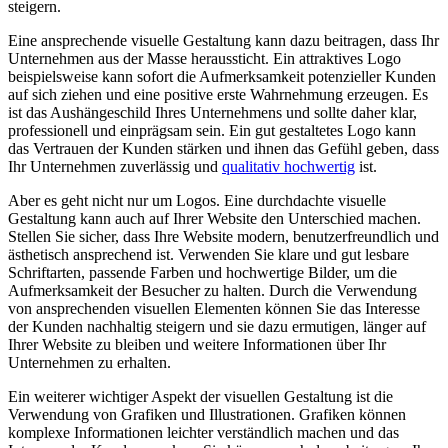
steigern.
Eine‌ ansprechende visuelle Gestaltung ⁣kann dazu beitragen, dass Ihr‌
Unternehmen aus⁣ der Masse heraussticht. Ein‍ attraktives Logo
beispielsweise kann sofort die Aufmerksamkeit potenzieller Kunden
auf​ sich ‌ziehen und eine positive ⁤erste Wahrnehmung erzeugen. Es
ist das Aushängeschild Ihres Unternehmens und ⁤sollte daher klar,
professionell und ⁢einprägsam sein. Ein gut gestaltetes Logo​ kann⁣
das‌ Vertrauen⁢ der Kunden stärken und ihnen das Gefühl geben,⁤ dass
Ihr Unternehmen zuverlässig und‍
qualitativ hochwertig
ist.
Aber es ⁤geht nicht nur um Logos. Eine durchdachte visuelle
Gestaltung kann auch ‍auf Ihrer Website‌ den Unterschied⁢ machen.
⁤Stellen Sie⁢ sicher, dass Ihre Website⁤ modern, ⁣benutzerfreundlich​ und
ästhetisch ansprechend ist. Verwenden Sie klare‌ und gut lesbare
Schriftarten, passende Farben und hochwertige Bilder,⁢ um die
Aufmerksamkeit der Besucher zu​ halten. Durch die Verwendung
von ansprechenden visuellen Elementen ‍können Sie das Interesse
der Kunden nachhaltig steigern und sie‍ dazu ⁤ermutigen, länger auf
‍Ihrer ⁣Website zu‍ bleiben und ⁢weitere Informationen über Ihr
Unternehmen​ zu erhalten.
Ein weiterer⁤ wichtiger Aspekt der visuellen ‌Gestaltung ist die
Verwendung‍ von Grafiken ⁣und Illustrationen. Grafiken können⁣
komplexe Informationen leichter verständlich machen und das