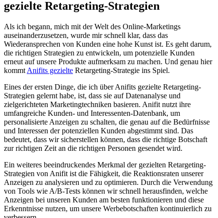
gezielte Retargeting-Strategien
Als ich begann, mich mit der Welt des Online-Marketings
auseinanderzusetzen, wurde mir schnell klar,​ dass das
Wiederansprechen von Kunden eine hohe Kunst ist.‍ Es geht darum,
die richtigen Strategien zu entwickeln, um potenzielle Kunden
erneut auf unsere Produkte aufmerksam zu machen. Und‍ genau hier
kommt
Anifits gezielte
⁢Retargeting-Strategie ins Spiel.
Eines der ‍ersten Dinge, die ⁢ich über Anifits gezielte Retargeting-
Strategien ‍gelernt habe, ist, dass⁢ sie auf Datenanalyse und
⁢zielgerichteten Marketingtechniken basieren. Anifit nutzt ihre
umfangreiche Kunden- und Interessenten-Datenbank, um
⁤personalisierte Anzeigen zu‍ schalten, die genau auf die ‌Bedürfnisse
und Interessen der potenziellen Kunden abgestimmt sind. Das
bedeutet, dass wir sicherstellen können, dass die richtige Botschaft‌
zur⁤ richtigen Zeit an die richtigen Personen gesendet wird.
Ein weiteres beeindruckendes Merkmal der gezielten Retargeting-
Strategien ⁣von Anifit ist die⁢ Fähigkeit, die Reaktionsraten unserer
Anzeigen zu analysieren und zu optimieren. ⁣Durch die Verwendung
von Tools wie A/B-Tests können wir schnell herausfinden, welche
Anzeigen bei unseren ⁣Kunden am⁤ besten funktionieren und diese
Erkenntnisse nutzen, um ⁣unsere⁢ Werbebotschaften kontinuierlich zu
verbessern.