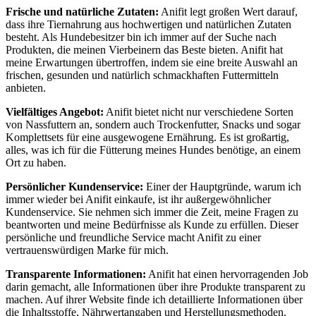
Frische und natürliche Zutaten:
Anifit legt großen⁤ Wert darauf,
dass ihre Tiernahrung aus hochwertigen und natürlichen Zutaten
besteht. Als Hundebesitzer​ bin ich ‌immer⁢ auf der Suche ⁤nach​
Produkten, ⁣die meinen Vierbeinern das Beste bieten. Anifit hat
‍meine Erwartungen übertroffen, ⁤indem sie eine breite Auswahl an
frischen,⁤ gesunden ⁣und natürlich schmackhaften Futtermitteln
anbieten.
Vielfältiges Angebot:
Anifit bietet nicht⁢ nur verschiedene Sorten
von Nassfuttern an, sondern auch Trockenfutter, Snacks und sogar
Komplettsets für ‍eine ausgewogene Ernährung.​ Es ist großartig,
alles, was ich für die⁣ Fütterung meines Hundes ‍benötige, an einem
Ort zu haben.
Persönlicher Kundenservice:
Einer der Hauptgründe, ⁣warum ich
immer wieder bei Anifit ​einkaufe, ist ​ihr außergewöhnlicher‌
Kundenservice.⁤ Sie nehmen ⁢sich immer die Zeit, meine Fragen zu
beantworten und meine Bedürfnisse als Kunde zu erfüllen.​ Dieser
⁢persönliche ⁣und freundliche Service macht Anifit⁣ zu einer
vertrauenswürdigen Marke für mich.
Transparente ​Informationen:
Anifit hat einen hervorragenden Job
darin gemacht, alle Informationen über ihre Produkte transparent​ zu
machen. Auf ihrer Website finde ich detaillierte Informationen über
die ​Inhaltsstoffe, Nährwertangaben und‍ Herstellungsmethoden.