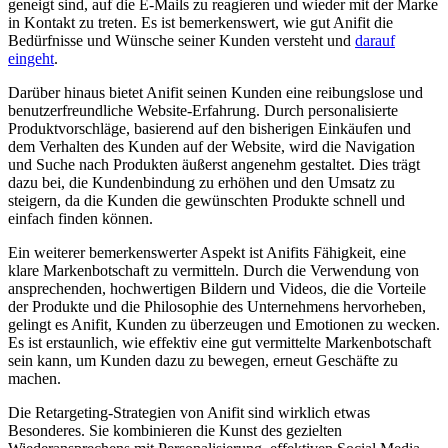
geneigt sind, auf die E-Mails zu reagieren und wieder mit der‍ Marke
in Kontakt zu treten. Es ist bemerkenswert, wie gut Anifit die
Bedürfnisse und Wünsche seiner Kunden versteht und
darauf
eingeht
.
Darüber ‍hinaus bietet Anifit seinen Kunden eine reibungslose und
benutzerfreundliche Website-Erfahrung. Durch personalisierte
Produktvorschläge, ​basierend auf ⁣den bisherigen ‌Einkäufen und
dem Verhalten des Kunden auf der Website, wird die⁣ Navigation
und Suche nach Produkten äußerst angenehm gestaltet. Dies trägt⁤
dazu bei, die Kundenbindung zu erhöhen und den Umsatz zu
steigern, da die Kunden die ⁢gewünschten Produkte schnell und
einfach finden können.
Ein​ weiterer bemerkenswerter Aspekt ist Anifits Fähigkeit, eine
klare Markenbotschaft zu vermitteln. Durch die Verwendung von
‌ansprechenden, hochwertigen Bildern ​und Videos, die die Vorteile
der Produkte und die Philosophie des Unternehmens hervorheben,
gelingt es Anifit, Kunden zu überzeugen und Emotionen zu wecken.
Es ist erstaunlich, wie effektiv eine gut vermittelte Markenbotschaft
sein kann, um Kunden dazu zu​ bewegen, erneut Geschäfte zu
machen.
Die Retargeting-Strategien von Anifit sind wirklich etwas‌
Besonderes. Sie kombinieren die Kunst des gezielten⁣