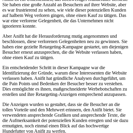
Sie haben eine große Anzahl‌ an‌ Besuchern auf ihrer Website, aber
es war frustrierend zu sehen,⁢ wie viele dieser potenziellen Kunden
auf halbem Weg verloren gingen, ohne einen Kauf zu tätigen. Das⁤
war eine verlorene Gelegenheit, die das ​Unternehmen nicht
ignorieren konnte.
Aber Anifit hat‌ die Herausforderung mutig angenommen und
beschlossen, diese verlorenen Gelegenheiten neu zu gewinnen.‍ Sie⁤
haben eine gezielte Retargeting-Kampagne gestartet, um diejenigen
Besucher erneut anzusprechen, ‌die die Website verlassen haben,
ohne einen Kauf zu tätigen.
Ein entscheidender Schritt in‌ dieser Kampagne war die
‌Identifizierung​ der Gründe,‍ warum diese Interessenten die Website
verlassen haben. Anifit‌ hat gründliche Analysen durchgeführt, um
die Pain Points und⁢ Bedenken der Besucher⁢ besser ⁢zu verstehen.
Dies ermöglichte es ihnen, maßgeschneiderte Werbebotschaften ⁣zu
erstellen⁣ und ihre Retargeting-Anzeigen entsprechend anzupassen.
Die Anzeigen wurden so gestaltet, dass sie die Besucher an die
tollen Vorteile und den Mehrwert erinnern, ‌den Anifit⁤ bietet. ⁤Sie
verwendeten ansprechende Grafiken und ansprechende‍ Texte, die
die Aufmerksamkeit der⁣ potenziellen Kunden erregten und sie dazu
ermutigten, noch einmal ‍einen ⁣Blick auf das hochwertige
Hundefutter von Anifit zu ⁢werfen.