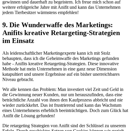
gewinnen und dauerhaft zu begeistern. Ich freue mich schon auf
weitere erfolgreiche Jahre ‍mit Anifit und kann das Unternehmen
jedem Tierbesitzer wärmstens empfehlen!
9. Die Wunderwaffe des Marketings:
⁣Anifits kreative Retargeting-Strategien⁣
im Einsatz
Als leidenschaftlicher Marketingexperte kann ich mit⁣ Stolz
behaupten, dass ich‍ die Geheimwaffe des Marketings gefunden
habe ‌- Anifits kreative Retargeting-Strategien. Diese innovative
‍Methode hat mein⁣ Unternehmen ⁢in eine ganz neue Dimension
katapultiert und unsere Ergebnisse auf ein bisher unerreichbares
Niveau ​gebracht.
Wir ‌alle kennen das⁤ Problem: Man investiert viel‌ Zeit und Geld in‍
die Gewinnung neuer Kunden, nur um herauszufinden, dass eine‍
beträchtliche Anzahl von ihnen den Kaufprozess abbricht und ‍nie
wieder zurückkehrt. Das ist frustrierend und kann das Wachstum
eines Unternehmens erheblich beeinträchtigen. Doch ‌zum Glück hat
Anifit die Lösung gefunden!
Die retargeting Strategien von Anifit sind der Schlüssel zu unserem​
Erfolg.​ Durch geschicktes Setzen von Cookies können‍ wir gezielt