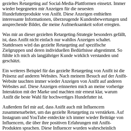
gezieltes Retargeting auf Social-Media-Plattformen einsetzt. Immer
wieder begegneten​ mir Anzeigen für die neuesten
Hundefutterprodukte von Anifit. ‍Diese Anzeigen enthielten
interessante Informationen, ‍überzeugende Kundenbewertungen und
ansprechende Bilder, die meine Aufmerksamkeit‌ sofort erregten.
Was ⁣mir an dieser gezielten Retargeting-Strategie besonders gefällt,
ist, dass Anifit nicht einfach nur wahllos Anzeigen schaltet.
Stattdessen wird das ​gezielte ⁤Retargeting auf spezifische
Zielgruppen und deren individuellen Bedürfnisse abgestimmt. So
fühlte ich mich als langjähriger Kunde wirklich ⁣verstanden⁢ und
geschätzt.
Ein weiteres Beispiel für das gezielte Retargeting von Anifit ist ⁤die
Präsenz auf anderen Websites. Nach meinem Besuch auf der Anifit-
Website tauchten‌ immer wieder Anzeigen von Anifit auf anderen
Websites auf. Diese Anzeigen erinnerten mich an meine vorherige
Interaktion mit der Marke und⁢ machten mir erneut klar, warum​
Anifit die beste Wahl ‌für hochwertiges Hundefutter ist.
Außerdem fiel mir auf, dass Anifit auch mit Influencern
zusammenarbeitet, um das gezielte Retargeting zu verstärken. Auf
Instagram und YouTube⁤ entdeckte ich immer wieder Beiträge von
Influencern, die über ihre ⁣positiven Erfahrungen mit Anifit-
Produkten sprachen. Diese Influencer wurden wahrscheinlich