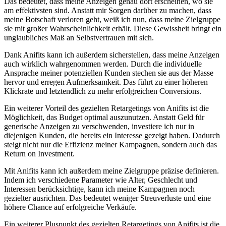
Das bedeutet, dass meine Anzeigen‌ genau dort erscheinen, wo sie
am effektivsten sind. Anstatt mir Sorgen darüber zu machen, dass
meine Botschaft verloren geht, weiß⁣ ich nun, dass meine Zielgruppe
⁣sie⁣ mit großer Wahrscheinlichkeit erhält. Diese Gewissheit bringt ein
unglaubliches Maß an Selbstvertrauen mit sich.
Dank Anifits kann ich ​außerdem sicherstellen, dass meine Anzeigen
auch wirklich wahrgenommen werden. Durch die individuelle
Ansprache meiner potenziellen Kunden stechen sie aus der Masse
hervor und erregen ‌Aufmerksamkeit. Das führt zu einer höheren
Klickrate ⁣und ‍letztendlich zu ⁢mehr erfolgreichen Conversions.
Ein ⁤weiterer Vorteil des gezielten​ Retargetings von Anifits ist die
Möglichkeit, das Budget ⁣optimal auszunutzen. Anstatt Geld⁤ für
generische Anzeigen zu verschwenden,‌ investiere ich nur in
diejenigen Kunden, die⁣ bereits ein Interesse gezeigt haben. Dadurch
steigt⁣ nicht ​nur die Effizienz meiner Kampagnen, sondern ⁢auch das
Return on Investment.
Mit Anifits kann ich‌ außerdem meine Zielgruppe präzise definieren.
Indem ich verschiedene Parameter wie Alter, Geschlecht und
Interessen berücksichtige, kann ich⁢ meine Kampagnen ‌noch
gezielter ausrichten. Das bedeutet weniger⁤ Streuverluste ⁢und eine
höhere Chance auf erfolgreiche Verkäufe.
Ein weiterer Pluspunkt ‍des ‌gezielten Retargetings von Anifits ist die