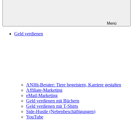
Menü
Geld verdienen
ANIfit-Berater: Tiere begeistern, Karriere gestalten
Affiliate-Marketing
eMail-Marketing
Geld verdienen mit Büchern
Geld verdienen mit T-Shirts
Side-Hustle (Nebenbeschäftigungen)
YouTube