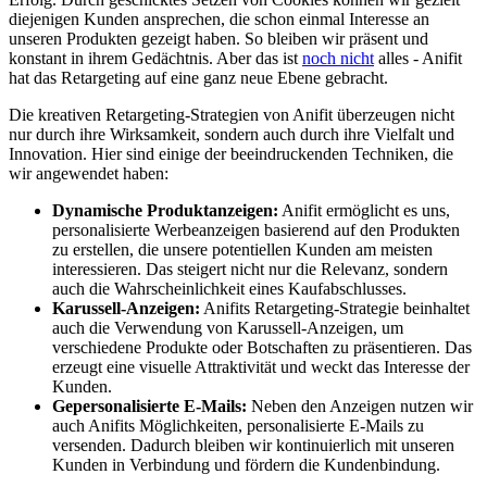
diejenigen Kunden⁢ ansprechen, die schon einmal ​Interesse an​
unseren Produkten gezeigt⁢ haben. So bleiben wir präsent und
konstant in ihrem Gedächtnis. Aber ⁤das⁢ ist
noch nicht
alles ‍- Anifit
hat das Retargeting ⁣auf eine ganz neue Ebene gebracht.
Die kreativen Retargeting-Strategien von Anifit überzeugen nicht
nur ​durch ⁤ihre Wirksamkeit, sondern auch‌ durch ihre⁢ Vielfalt⁤ und
Innovation. Hier sind einige‌ der beeindruckenden Techniken, die
wir angewendet haben:
Dynamische Produktanzeigen:
Anifit ermöglicht es uns,
personalisierte Werbeanzeigen basierend auf⁢ den⁣ Produkten
zu erstellen, die unsere potentiellen Kunden am meisten
‍interessieren. Das steigert nicht nur die Relevanz, ‌sondern
auch⁤ die Wahrscheinlichkeit eines Kaufabschlusses.
Karussell-Anzeigen:
Anifits Retargeting-Strategie beinhaltet
auch die Verwendung von Karussell-Anzeigen, um
verschiedene Produkte oder Botschaften zu präsentieren. Das
erzeugt ⁤eine⁤ visuelle Attraktivität und weckt​ das Interesse der
Kunden.
Gepersonalisierte E-Mails:
Neben den Anzeigen nutzen wir
auch Anifits Möglichkeiten, personalisierte E-Mails zu
versenden. Dadurch bleiben wir kontinuierlich mit‌ unseren
Kunden in Verbindung und fördern die Kundenbindung.