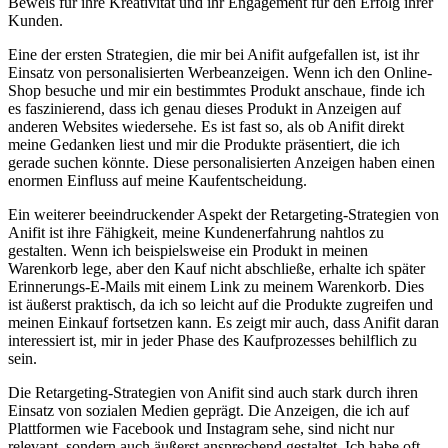
Beweis für ihre​ Kreativität und ihr Engagement für den Erfolg​ ihrer
Kunden.
Eine der ersten Strategien, die mir bei Anifit aufgefallen ist, ist ihr
Einsatz von personalisierten Werbeanzeigen. Wenn ich ​den Online-
Shop besuche und mir ein bestimmtes Produkt anschaue, finde ich‍
es⁤ faszinierend, dass ich genau dieses⁤ Produkt in⁢ Anzeigen auf
anderen Websites wiedersehe. Es ist fast so,⁣ als ob Anifit direkt
meine Gedanken liest‍ und mir die Produkte präsentiert, die ich
gerade‍ suchen könnte. Diese⁤ personalisierten‌ Anzeigen‍ haben ​einen
enormen Einfluss auf meine ‌Kaufentscheidung.
Ein weiterer ‌beeindruckender Aspekt der Retargeting-Strategien von
Anifit ist ihre Fähigkeit, ​meine Kundenerfahrung nahtlos zu
gestalten. Wenn ich beispielsweise ein Produkt in meinen
⁤Warenkorb lege, aber den Kauf nicht abschließe, erhalte ⁣ich später
‍Erinnerungs-E-Mails mit​ einem Link zu meinem Warenkorb.‌ Dies
ist äußerst praktisch, da ich so leicht auf die ‌Produkte ⁢zugreifen und
meinen Einkauf fortsetzen kann. Es zeigt mir auch, dass Anifit daran
interessiert ist, mir in jeder Phase des Kaufprozesses behilflich zu
sein.
Die Retargeting-Strategien von Anifit sind auch stark ⁣durch ihren
⁣Einsatz von sozialen Medien geprägt. Die Anzeigen, die ich auf
Plattformen wie Facebook und Instagram sehe, sind nicht nur
relevant, sondern auch äußerst ansprechend gestaltet. Ich habe oft