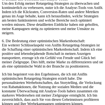
Um den Erfolg meiner Retargeting-Strategien zu überwachen und
kontinuierlich zu verbessern, nutze‍ ich die Analyse-Tools von Anifit.
Indem ich die Klickraten, Conversion-Raten und andere Metriken
genau im Auge behalte, kann ich herausfinden, welche Strategien
am ‍besten funktionieren ​und welche Bereiche noch optimiert
werden müssen. Diese‍ detaillierten Einblicke haben mir geholfen,
meine Kampagnen stetig zu optimieren und meine Umsätze⁣ zu
steigern.
6.​ Die Bedeutung ‍einer optimistischen Markenbotschaft:
Ein ⁣weiterer Schlüsselaspekt von Anifits Retargeting-Strategien ist
die Schaffung‌ einer optimistischen Markenbotschaft. Indem ich eine
positive und lebensbejahende Botschaft in meinen Anzeigen
transportiere, erzeuge ich ein Gefühl von Freude und Glück bei
meiner Zielgruppe. Dies⁣ hilft, meine Marke zu differenzieren⁣ und sie
als eine optimistische Wahl in der Branche zu ⁤positionieren.
Ich bin begeistert ‍von den Ergebnissen,⁢ die ich ​mit Anifits
optimistischen Retargeting-Strategien erzielt habe. Die
personalisierten⁣ Werbebotschaften, das Storytelling,⁣ die Verlockung
von Rabattaktionen, die Nutzung der sozialen Medien und die
konstante Überwachung mit‍ Analyse-Tools haben​ zusammen ‍ein ​
starkeres Wiedersehen mit meiner Zielgruppe ermöglicht. Ich bin
zuversichtlich, dass auch Sie ‌von diesen Geheimnissen profitieren
können und Ihre Werbekampagnen optimieren können.