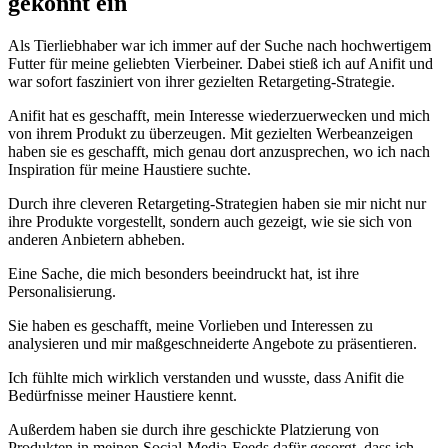
gekonnt ein
Als ⁢Tierliebhaber war ich immer auf der Suche nach hochwertigem
Futter für meine geliebten Vierbeiner. Dabei stieß ich auf Anifit und
war sofort ​fasziniert von ihrer gezielten Retargeting-Strategie.
Anifit hat es geschafft, mein Interesse wiederzuerwecken und mich
von ihrem Produkt⁣ zu überzeugen. Mit gezielten Werbeanzeigen
haben sie es geschafft, mich ‌genau dort anzusprechen, wo ​ich nach
Inspiration für meine⁤ Haustiere suchte.
Durch ihre cleveren ⁣Retargeting-Strategien haben sie mir nicht nur
ihre Produkte⁢ vorgestellt, sondern auch gezeigt, wie sie sich von
anderen Anbietern abheben.
Eine Sache, ⁣die mich besonders beeindruckt hat, ‌ist ihre
Personalisierung.
Sie haben es geschafft, meine Vorlieben und Interessen zu
analysieren ⁢und mir​ maßgeschneiderte Angebote zu präsentieren.
Ich fühlte mich wirklich verstanden und wusste, dass Anifit die
‌Bedürfnisse meiner Haustiere kennt. ⁤
Außerdem haben sie‌ durch⁣ ihre geschickte Platzierung von
Produkten in meinen Social-Media-Feeds dafür gesorgt, dass ich