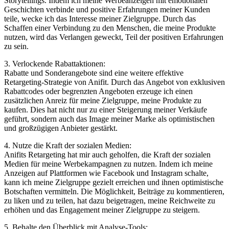
Storytellings. Indem ich⁣ meine Werbeanzeigen mit emotionalen
Geschichten verbinde und positive ⁣Erfahrungen meiner Kunden
teile, ⁤wecke ich das Interesse meiner Zielgruppe. Durch das
Schaffen einer Verbindung zu den Menschen, die meine Produkte
nutzen, wird das Verlangen⁤ geweckt, Teil der​ positiven⁤ Erfahrungen
zu sein.
3. Verlockende Rabattaktionen:
Rabatte ⁣und Sonderangebote ⁣sind eine weitere effektive
Retargeting-Strategie von Anifit. Durch das Angebot von exklusiven
Rabattcodes oder begrenzten Angeboten erzeuge ich einen
⁢zusätzlichen Anreiz für ⁤meine Zielgruppe, ⁤meine Produkte zu
kaufen. Dies ​hat nicht nur zu einer Steigerung meiner Verkäufe
geführt, sondern auch das ​Image meiner Marke als optimistischen
und großzügigen Anbieter gestärkt.
4. Nutze die Kraft der sozialen ⁣Medien:
Anifits Retargeting hat mir auch geholfen, die Kraft der sozialen
Medien für meine Werbekampagnen zu nutzen. Indem ich meine
Anzeigen auf Plattformen wie Facebook und Instagram schalte,
kann ich meine Zielgruppe gezielt erreichen und ihnen optimistische
Botschaften vermitteln. Die‌ Möglichkeit, ‌Beiträge⁤ zu kommentieren,
zu liken und zu ⁤teilen, hat dazu beigetragen, meine⁤ Reichweite zu
erhöhen‌ und das Engagement meiner Zielgruppe zu steigern.
5. Behalte den Überblick mit‌ Analyse-Tools: