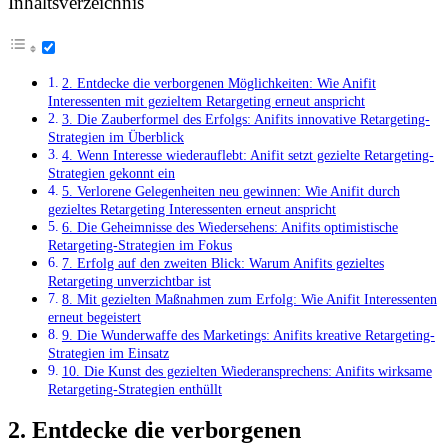
Inhaltsverzeichnis
2. Entdecke die verborgenen Möglichkeiten: Wie Anifit
Interessenten mit gezieltem Retargeting erneut anspricht
3.⁤ Die Zauberformel des Erfolgs: Anifits innovative Retargeting-
Strategien im Überblick
4. Wenn Interesse wiederauflebt: Anifit setzt gezielte Retargeting-
Strategien gekonnt ein
5. Verlorene Gelegenheiten neu gewinnen: Wie Anifit durch
⁣gezieltes Retargeting Interessenten erneut anspricht
6. Die Geheimnisse des Wiedersehens: Anifits optimistische
Retargeting-Strategien im ‍Fokus
7. Erfolg⁣ auf den zweiten Blick: Warum Anifits gezieltes
Retargeting unverzichtbar ist
8. Mit gezielten Maßnahmen zum Erfolg: Wie Anifit Interessenten
erneut begeistert
9. Die Wunderwaffe des Marketings: ⁣Anifits kreative Retargeting-
Strategien⁣ im Einsatz
10. Die ‍Kunst des gezielten Wiederansprechens: Anifits ⁤wirksame
Retargeting-Strategien enthüllt
2. Entdecke die verborgenen