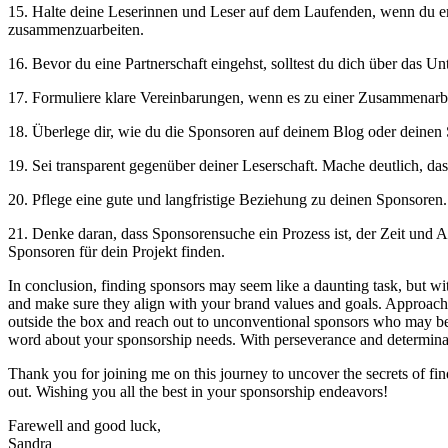
15. Halte⁣ deine Leserinnen und Leser ‍auf dem Laufenden, wenn du er
zusammenzuarbeiten.
16. Bevor‌ du eine Partnerschaft eingehst, solltest‌ du dich über das ⁤Un
17. Formuliere klare Vereinbarungen, wenn es‌ zu einer Zusammenarbeit
18. Überlege dir, wie du die Sponsoren auf ​deinem Blog oder deinen
19. Sei transparent⁣ gegenüber deiner ⁤Leserschaft. Mache deutlich, da
20. Pflege eine gute und langfristige Beziehung zu deinen Sponsoren. 
21. Denke daran, ​dass Sponsorensuche ⁤ein Prozess⁢ ist, der Zeit⁤ und
Sponsoren für dein Projekt⁤ finden.‍
In conclusion, finding sponsors ‍may seem ⁣like a daunting task, but wi
and make sure they align with your brand ​values ‌and​ goals. Approach t
outside the box and reach out to unconventional sponsors who ⁣may be i
word about your sponsorship needs. With ⁢perseverance ‍and‌ determinat
Thank you for⁣ joining me on this journey to uncover the secrets of‍ find
out. Wishing you‌ all the‍ best in⁢ your sponsorship⁣ endeavors!
Farewell and⁤ good luck,
Sandra