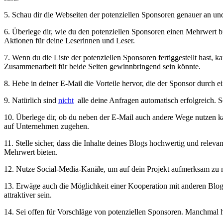
5. ⁢Schau dir die Webseiten der⁢ potenziellen Sponsoren genauer an un
6. Überlege⁤ dir,​ wie du den ⁢potenziellen Sponsoren einen Mehrwert b
Aktionen ⁢für deine ⁢Leserinnen⁣ und Leser.
7. ‌Wenn du die Liste der potenziellen Sponsoren fertiggestellt ⁣hast, ka
Zusammenarbeit für beide Seiten gewinnbringend​ sein könnte.
8. Hebe in deiner E-Mail die Vorteile hervor, die der Sponsor durch ei
9. Natürlich ‌sind
nicht
⁣ alle deine Anfragen automatisch erfolgreich. S
10. Überlege dir, ob du neben der E-Mail auch‌ andere Wege nutzen ka
auf Unternehmen zugehen.
11. Stelle sicher, dass ​die Inhalte deines Blogs ​hochwertig und relev
Mehrwert bieten.
12. ⁤Nutze‌ Social-Media-Kanäle, um auf dein Projekt aufmerksam zu m
13.‍ Erwäge auch‍ die Möglichkeit einer Kooperation mit anderen Blogg
attraktiver ‌sein.
14. Sei⁣ offen für Vorschläge von potenziellen Sponsoren. ⁢Manchmal h