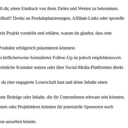
ft dir,⁢ einen Eindruck‍ von ihren Zielen ​und Werten zu bekommen.
eilhaft? Denke an Produktplatzierungen, Affiliate-Links oder ‍spezielle
n Projekt vorstellst​ und erklärst,‌ warum du ⁤glaubst, dass eine‌
Produkte erfolgreich präsentieren könntest.
in höflicherweise formulierter Follow-Up ist ‌jedoch ​empfehlenswert.
önliche Kontakte ‌nutzen ⁣oder über Social-Media-Plattformen direkt
⁣ du‌ eine ‍engagierte Leserschaft hast und deine Inhalte⁤ einen
te Beiträge oder Inhalte, die für Unternehmen relevant sein könnten.
en oder Projektideen ⁤könnten für​ potenzielle ‍Sponsoren noch‌
tion aussehen könnte.