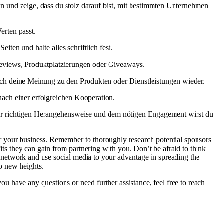
n und​ zeige, dass du stolz darauf bist, mit bestimmten Unternehmen
Werten passt.
en und halte alles ‌schriftlich fest.
Reviews,‌ Produktplatzierungen oder Giveaways.
rlich deine‍ Meinung ​zu den Produkten oder Dienstleistungen wieder.
 nach einer erfolgreichen Kooperation.
t der‍ richtigen Herangehensweise und dem nötigen Engagement wirst⁢ du
 for your ‌business. Remember to thoroughly research potential sponsors
s‍ they can gain​ from partnering with you. Don’t be ​afraid ⁤to think
 network and use ‌social media to your advantage ⁤in spreading the
to new heights.
ou have any questions or need further ⁤assistance, feel⁣ free ⁤to reach