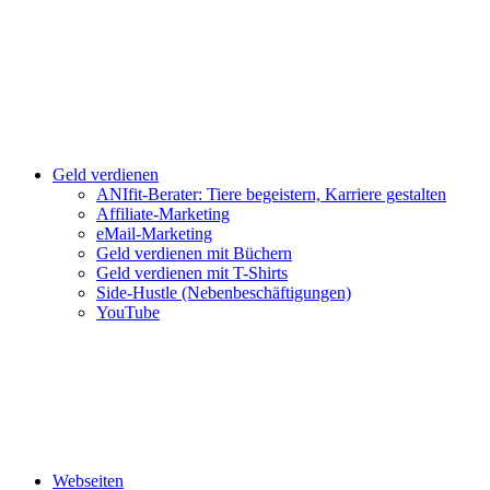
Geld verdienen
ANIfit-Berater: Tiere begeistern, Karriere gestalten
Affiliate-Marketing
eMail-Marketing
Geld verdienen mit Büchern
Geld verdienen mit T-Shirts
Side-Hustle (Nebenbeschäftigungen)
YouTube
Webseiten