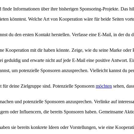
d finde Informationen über ihre bisherigen Sponsoring-Projekte. Das hil
ieten könntest.⁢ Welche ⁣Art von Kooperation​ wäre für beide Seiten vort
nnst du den ersten Kontakt herstellen.⁢ Verfasse eine E-Mail, in der du dei
ne‍ Kooperation ‌mit dir ​haben könnte. ​Zeige, wie du seine Marke oder 
ei geduldig und erwarte nicht auf jede E-Mail eine ⁢positive ​Antwort. E
nnst, um potenzielle Sponsoren anzusprechen. Vielleicht kannst du pers
ant für deine Zielgruppe sind. Potenzielle Sponsoren
möchten
⁣sehen, dass
achen und potenzielle⁢ Sponsoren anzusprechen. Verlinke auf interessan
ern oder⁢ Influencern, die‍ bereits‍ Sponsoren haben. Gemeinsame Aktion
aben ⁣sie bereits konkrete Ideen oder Vorstellungen, wie eine⁣ Koopera