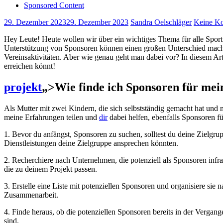
Sponsored Content
29. Dezember 2023
29. Dezember 2023
Sandra Oelschläger
Keine K
Hey⁤ Leute! Heute wollen wir über ein wichtiges Thema für alle Sport
Unterstützung von Sponsoren ‍können einen großen Unterschied machen,
Vereinsaktivitäten. Aber wie ‍genau geht man dabei vor? In diesem Arti
erreichen könnt!
projekt
„>Wie finde ich Sponsoren für mei
Als Mutter mit⁣ zwei Kindern, die sich selbstständig gemacht hat und⁤
meine Erfahrungen ‍teilen und
dir
dabei helfen, ebenfalls Sponsoren für
1. Bevor du anfängst, Sponsoren zu suchen, solltest‍ du deine‍ Zielgr
‍Dienstleistungen deine ⁤Zielgruppe ansprechen könnten.
2. Recherchiere ⁣nach Unternehmen, ‍die potenziell als‌ Sponsoren ‍
die zu deinem Projekt passen.
3. ‌Erstelle eine Liste mit potenziellen Sponsoren und organisiere ‍sie 
Zusammenarbeit.
4. Finde heraus, ob‍ die potenziellen⁣ Sponsoren bereits in der⁤ Vergang
sind.