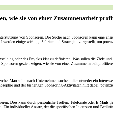
en, wie ‌sie von einer Zusammenarbeit prof
Unterstützung von Sponsoren. Die Suche nach Sponsoren kann eine anspru
 werden einige wichtige Schritte und Strategien vorgestellt, um‍ potenz
staltung oder des Projekts klar zu ​definieren. Was sollen die Ziele und 
Sponsoren gezielt zeigen, wie sie von einer Zusammenarbeit profitier
che.⁢ Man sollte nach Unternehmen suchen, die entweder ein Interesse‍ 
sophie und der bisherigen Sponsoring-Aktivitäten ‍hilft dabei, potenziel
aktieren. Dies kann durch⁤ persönliche Treffen, ​Telefonate oder E-Mails
 Ein individueller Ansatz, der die spezifischen⁤ Interessen und Bedürfni