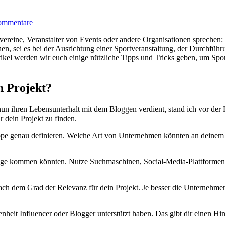
ommentare
vereine, Veranstalter von Events oder andere Organisationen sprechen:
 sei⁣ es bei der Ausrichtung einer Sportveranstaltung, der Durchführung
kel werden ⁢wir euch einige⁤ nützliche Tipps und Tricks geben, um ⁢Spons
n Projekt?
 nun ihren Lebensunterhalt mit dem ⁤Bloggen verdient, stand ich vor de
 dein Projekt​ zu finden.
uppe genau definieren. Welche Art von Unternehmen⁣ könnten an ⁢deinem⁣ P
infrage kommen könnten. Nutze⁤ Suchmaschinen, Social-Media-Plattform
nach dem Grad der Relevanz ⁤für ⁣dein Projekt. Je besser⁣ die Unternehmen
enheit Influencer⁤ oder Blogger unterstützt haben. Das gibt dir einen Hinw