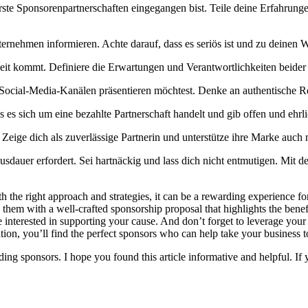
ste⁢ Sponsorenpartnerschaften eingegangen bist. Teile deine Erfahrunge
ternehmen⁢ informieren.​ Achte darauf, dass es seriös ist und‍ zu deinen‍ 
 kommt. Definiere die Erwartungen und Verantwortlichkeiten beider Seit
 Social-Media-Kanälen präsentieren möchtest.⁤ Denke ‌an authentische 
ss es sich um eine‌ bezahlte Partnerschaft handelt und gib offen und eh
Zeige‍ dich als​ zuverlässige Partnerin und unterstütze ihre Marke auch
 Ausdauer erfordert. ⁢Sei hartnäckig und lass dich nicht entmutigen. Mi
th the right approach​ and strategies, ⁣it can be a rewarding experience
hem with a well-crafted sponsorship⁤ proposal that highlights the benefit
nterested in supporting your cause. ‍And ‌don’t forget to‍ leverage your
ion, you’ll find the perfect​ sponsors who can help take your business 
ing ⁢sponsors. I hope ⁤you found this article informative and helpful. If y