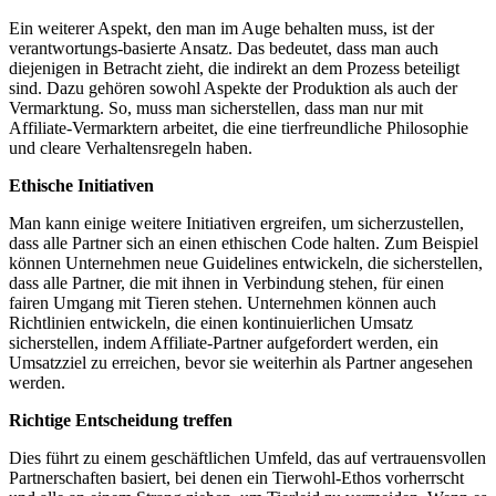
Ein ⁤weiterer Aspekt, den⁤ man ⁤im Auge behalten muss, ist der
verantwortungs-basierte Ansatz. Das‌ bedeutet, dass man auch
diejenigen​ in Betracht⁣ zieht, die indirekt an dem ⁣Prozess beteiligt
⁢sind. Dazu gehören sowohl⁣ Aspekte der Produktion⁤ als auch der
Vermarktung. So, ⁢muss man sicherstellen, dass man nur ‌mit
Affiliate-Vermarktern⁤ arbeitet,​ die⁤ eine​ tierfreundliche ⁢Philosophie
und cleare Verhaltensregeln⁣ haben.
Ethische Initiativen
Man kann einige weitere Initiativen ergreifen, um ‍sicherzustellen,
dass alle Partner sich⁣ an ​einen ethischen Code halten. Zum Beispiel⁤
können Unternehmen ​neue ⁤Guidelines entwickeln, die sicherstellen,
⁤dass alle Partner, die mit ihnen in Verbindung stehen, für einen
‌fairen‌ Umgang mit ‍Tieren stehen. Unternehmen können auch
‍Richtlinien entwickeln, die⁢ einen kontinuierlichen Umsatz
sicherstellen, indem ​Affiliate-Partner⁢ aufgefordert werden, ein
Umsatzziel zu erreichen,⁤ bevor sie weiterhin ⁣als Partner⁤ angesehen⁣
werden.
Richtige Entscheidung treffen
Dies führt⁢ zu einem geschäftlichen Umfeld, das auf vertrauensvollen
Partnerschaften ​basiert,​ bei denen ein Tierwohl-Ethos vorherrscht