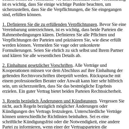
ist es ⁣wichtig, dass Sie einige ⁤wichtige Punkte beachten, um
sicherzustellen, dass Sie ⁢die⁣ Verpflichtungen, die Sie eingegangen
sind, erfüllen können.
1. Definieren Sie die zu erfüllenden Verpflichtungen
. Bevor Sie eine
Vereinbarung unterzeichnen, ist es wichtig, dass beide ⁣Parteien ⁢die
Rahmenbedingungen‌ klären. Definieren Sie ⁤alle‍ Pflichten und
Verpflichtungen der⁣ Parteien⁣ und präzisieren ‌Sie, wie diese erfüllt
werden können. Vermeiden Sie vage oder ‌unkonkrete
Formulierungen. ‌Seien Sie ehrlich zu sich selbst⁢ und Ihrem Partner
und klären ⁤Sie alle​ wesentlichen Details ab.
2. ​Einhaltung gesetzlicher Vorschriften
. Alle Verträge⁢ und
Kooperationen müssen vor dem ⁢Abschluss auf ‌ihre‌ Einhaltung​ der
geltenden Rechtsvorschriften ⁤überprüft werden.⁢ Rücksprache mit
einem professionellen Berater oder⁣ Anwalt kann hier⁢ sehr hilfreich
sein, um sicherzustellen, ‍dass Sie das ‍bestmögliche Ergebnis
erzielen. Ein guter ​Vertrag bietet beiden⁣ Parteien Rechtssicherheit.
3. Regeln bezüglich⁣ Änderungen ⁣und⁣ Kündigungen
. Vergessen Sie⁤
nicht, ‌auch Regeln bezüglich möglicher Änderungen oder
‍Kündigungen des⁣ Vertrags festzulegen. Unterschiedliche Verträge
⁢können unterschiedliche⁤ Richtlinien beinhalten.⁢ Sei ‌es eine
schriftliche Kündigungsfrist oder die Notwendigkeit, eine andere
Partei​ zu ⁣informieren, ⁢wenn einer der Vertragsparteien die⁣