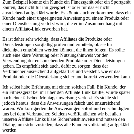
Zum Beispiel könnte ⁣ein⁣ Kunde ein Fitnessgerät oder ein Sportgerät
kaufen, das nicht für​ ihn geeignet ist oder ​für das er ‍nicht
ausreichend aufgeklärt‌ wurde. Es könnte auch vorkommen, dass ein
Kunde nach einer ungeeigneten ​Anweisung zu einem ⁤Produkt⁢ oder
einer Dienstleistung ‍verletzt wird, die er im Zusammenhang mit
einem‌ Affiliate-Link ⁢erworben hat.
Es ist daher sehr wichtig, ⁤dass Affiliates ⁣die Produkte oder
Dienstleistungen sorgfältig ​prüfen und ermitteln, ob sie für
diejenigen empfohlen werden⁢ können, die ihnen folgen. Es‍ sollte
auch eine klare Warnung ⁤oder Nutzungshinweis vor der
Verwendung der entsprechenden Produkte⁤ oder Dienstleistungen
geben. Es empfiehlt sich auch, dafür zu sorgen, dass der
Verbraucher ausreichend aufgeklärt ist und ‌versteht, wie er das
Produkt oder die Dienstleistung ⁢sicher und korrekt verwenden kann.
Ich selbst habe Erfahrung mit einem solchen Fall. ⁢Ein Kunde, der‍
ein Fitnessgerät bei ​mir über den Affiliate-Link⁤ kaufte, wurde ⁤später
nach einer falschen Montageanweisung verletzt. Es stellte sich
jedoch heraus, dass die Anweisungen falsch und ⁢unzureichend
waren. Wir korrigierten die Anweisungen sofort und entschuldigten
uns bei dem Verbraucher. Seitdem veröffentlichen⁢ wir‍ bei allen
unseren Affiliate-Links klare Sicherheitshinweise ⁢und nutzen den
‍Dialog, um sicherzustellen, dass alle Kunden vollständig aufgeklärt
werden.