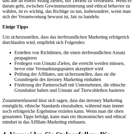
und alle ⁤an‌ einem Strang ⁤ziehen, um‍ Tierleid ⁢zu vermeiden. Wenn es
‌darum geht, zwischen Gewinnmaximierung und ethical ⁣behavior zu
wählen, ist es wichtig, das Richtige zu tun, insbesondere, ⁣wenn man
sich der Verantwortung bewusst ist, fair zu handeln.
Einige Tipps
Um sicherzustellen,‌ dass⁣ das tierfreundlichen Marketing ⁢erfolgreich
durchlaufen wird, empfiehlt sich Folgendes:
Erstellen ⁤von ⁣Richtlinien, ‌die einen tierfreundlichen ⁢Ansatz
propagieren
Festlegen⁣ von Umsatz-Zielen, ‍die erreicht werden müssen,
bevor eine Vermarktungspsären akzeptiert‌ wird
Prüfung der Affiliates, um sicherzustellen, dass sie die
Grundregeln des tieroney Marketing einhalten
Förderung der Partnerschaft mit Unternehmen, die⁤ ethische
Grundsätze haben und Umsatz⁣ auf ‍Tierwohlethos basieren
Zusammenfassend lässt sich sagen, dass das ‌tieroney⁢ Marketing
ermöglicht, ethische‌ Standards einzuhalten, während man immer
‍noch erfolgreiche Ergebnisse erzielen kann. Wenn man die oben
genannten Tipps ‍befolgt, kann man ⁣ein ‌ökonomisches und ethical
⁢mindset⁢ in das Affiliate-Marketing einbauen.