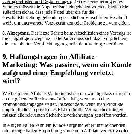
7. Abgabefristen und Regulierungen
. ⁣Bei der Generierung eines
Vertrags ⁤müssen die ⁤Abgabefristen⁣ eingehalten werden. Stellen‌ Sie
außerdem sicher, dass jede Partei über ‍die für die
Geschäftsbeziehung geltenden gesetzlichen​ Vorschriften Bescheid
weiß, um unerwartete Verzögerungen ⁤oder Probleme zu‍ vermeiden.‍
8. Akzeptanz
. Der letzte ⁣Schritt beim Abschließen eines Vertrags ist
die endgültige Akzeptanz. Jede Partei muss sich dazu verpflichten,
die vereinbarten Verpflichtungen gemäß dem Vertrag zu ‌erfüllen.
9. Haftungsfragen‍ im Affiliate-
Marketing:​ Was⁤ passiert, wenn ein Kunde‍
aufgrund einer Empfehlung ⁤verletzt
wird?
Wie ⁣bei jedem⁣ Affiliate-Marketing⁢ ist es​ sehr wichtig, dass man ⁤sich
an die geltenden Rechtsvorschriften hält, wenn man eine
Promotionskampagne startet. ⁢Insbesondere,​ wenn⁣ man Produkte
empfiehlt, die ein physisches Risiko für​ die Verbraucher bringen,
müssen⁣ alle relevanten Sicherheitsvorkehrungen getroffen werden.
In einigen Fällen kann ein ⁣Kunde aufgrund einer⁣ unzureichenden‌
oder mangelhaften ⁤Empfehlung von​ einem Affiliate‍ verletzt werden.