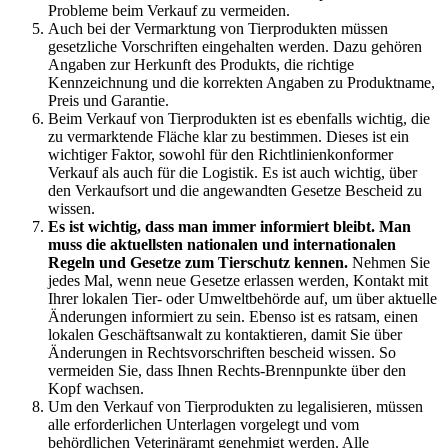
Probleme beim Verkauf⁤ zu vermeiden.
Auch bei der ​Vermarktung von Tierprodukten​ müssen
gesetzliche Vorschriften eingehalten ⁤werden. Dazu⁤ gehören
Angaben ‌zur Herkunft des Produkts, die richtige
‌Kennzeichnung und die korrekten Angaben zu Produktname,​
Preis und Garantie.
Beim ​Verkauf von Tierprodukten ist​ es ebenfalls wichtig, ⁢die
zu vermarktende Fläche klar⁤ zu bestimmen. Dieses ⁤ist ein
wichtiger Faktor, sowohl für‌ den Richtlinienkonformer
Verkauf als auch ⁤für die Logistik. Es ist auch wichtig, über
den Verkaufsort und die angewandten Gesetze Bescheid zu
wissen.
Es ist wichtig, dass man immer informiert bleibt. Man
⁤muss die aktuellsten⁣ nationalen und internationalen
Regeln​ und Gesetze zum Tierschutz kennen.
Nehmen Sie‌
jedes⁢ Mal, wenn neue Gesetze erlassen werden, Kontakt mit
⁣Ihrer lokalen Tier- oder Umweltbehörde auf, um über aktuelle
Änderungen informiert zu sein. Ebenso ist es ‌ratsam,⁤ einen
lokalen ⁢Geschäftsanwalt zu kontaktieren, damit Sie ​über
Änderungen in Rechtsvorschriften bescheid wissen. So
vermeiden‌ Sie, dass ⁣Ihnen Rechts-Brennpunkte über den
Kopf wachsen.
Um den Verkauf von Tierprodukten⁤ zu legalisieren, müssen
alle erforderlichen Unterlagen vorgelegt⁣ und vom‌
behördlichen Veterinäramt genehmigt ⁢werden. Alle