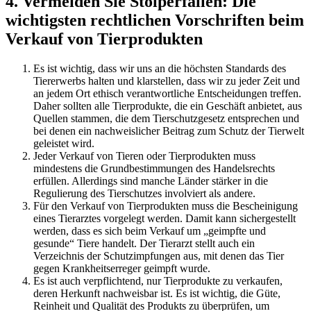
4. Vermeiden Sie Stolperfallen: Die
wichtigsten rechtlichen⁢ Vorschriften beim
Verkauf von Tierprodukten
Es ist wichtig,⁣ dass wir‍ uns an ‍die höchsten Standards des
Tiererwerbs halten​ und⁢ klarstellen, dass wir zu⁣ jeder Zeit ⁣und
an jedem ⁣Ort ethisch verantwortliche Entscheidungen treffen.
Daher sollten alle Tierprodukte, die ein⁤ Geschäft anbietet, aus​
Quellen stammen, die dem Tierschutzgesetz​ entsprechen und
bei denen ​ein ‌nachweislicher Beitrag zum Schutz der​ Tierwelt
geleistet wird.
Jeder Verkauf von Tieren oder ‍Tierprodukten muss
mindestens die Grundbestimmungen des Handelsrechts
erfüllen. ‍Allerdings sind manche Länder ‌stärker in ⁢die
Regulierung des Tierschutzes involviert als andere.
Für den Verkauf von Tierprodukten muss⁣ die Bescheinigung
eines Tierarztes vorgelegt werden. Damit kann sichergestellt⁤
werden, dass es sich​ beim ​Verkauf um „geimpfte und
gesunde“ Tiere handelt. Der⁢ Tierarzt stellt auch ein
Verzeichnis‌ der Schutzimpfungen aus, mit denen das Tier
gegen Krankheitserreger geimpft wurde.
Es ist auch verpflichtend, nur Tierprodukte zu ⁤verkaufen,
‍deren Herkunft ⁢nachweisbar ist. Es ist wichtig, die Güte,⁤
Reinheit und Qualität⁣ des Produkts zu überprüfen, um