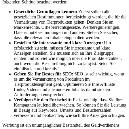
folgenden Schritte beachtet werden:
Gesetzliche ⁣Grundlagen kennen:
Zuerst sollten alle
gesetzlichen Bestimmungen ⁣berücksichtigt werden,‌ die für die
Vermarktung ⁣von Tierprodukten gelten. Denken‍ Sie an
Markenrechte, Urheberrechtsgesetze, Werberegulierungen,
Datenschutzbestimmungen und andere. Stellen Sie⁣ sicher,
dass alle⁢ relevanten Inhalte eingehalten werden.
Erstellen Sie interessante und ⁢klare Anzeigen:
Um​
erfolgreich zu sein,⁤ müssen Sie⁤ interessante​ und klare
Anzeigen erstellen. Sie müssen sich an Ihre Zielgruppe
richten und so viel⁤ wie ‍möglich über​ die Produkte erzählen,
auch wenn die Beschreibung nicht‍ zu lang ist. Seien Sie‌
einfallsreich und kreativ!
Geben Sie ⁢Ihr ‌Bestes für ⁤SEO:
SEO ⁢ist sehr ‌wichtig,⁢ wenn⁤
es um die ⁤Vermarktung von Produkten im
Tierproduktesegment ⁣geht. Optimieren ⁤Sie Ihre Affiliate-
Links, Videos und alle anderen Inhalte, damit sie ‍den
Anforderungen ‍entsprechen.
Verfolgen Sie den ‍Fortschritt:
Es ist wichtig,​ dass Sie​ Ihre⁣
Kampagnen laufend überwachen. ‍So können Sie‍ die Leistung
‌in Bezug auf ‌Keywords, Umsatz und Besucherzahlen
verbessern ⁤und beobachten, wie ‍sich ‌Ihre Anzeigen​ schlagen.
Werbung ist‍ ein unumgänglicher Bestandteil des ​Geldverdienens.