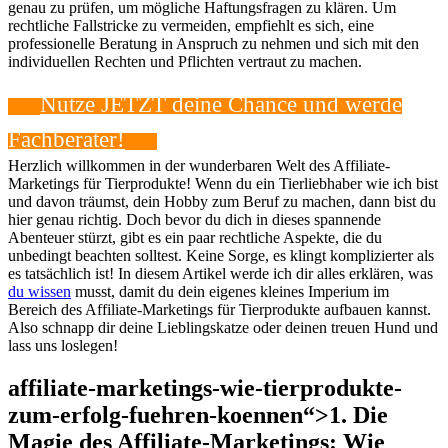
genau zu prüfen, um mögliche Haftungsfragen zu klären. Um
rechtliche Fallstricke zu vermeiden, empfiehlt es sich, eine
professionelle Beratung in Anspruch zu nehmen und sich mit den
individuellen Rechten und Pflichten vertraut zu machen.
Nutze JETZT deine Chance ‌und werde
⁢Fachberater!
Herzlich‌ willkommen in‌ der wunderbaren Welt des Affiliate-
Marketings für Tierprodukte! Wenn du ein Tierliebhaber wie ​ich bist
und davon ⁣träumst, dein Hobby zum Beruf zu machen, dann ⁣bist du
hier genau richtig.⁣ Doch bevor du⁤ dich​ in dieses ⁢spannende
Abenteuer stürzt,⁢ gibt ⁤es ein paar rechtliche Aspekte, die du
unbedingt beachten solltest. ‍Keine Sorge, es klingt komplizierter ⁢als
es tatsächlich ist! ‍In diesem Artikel ⁤werde ich dir alles‌ erklären,⁤ was
du wissen
musst,‌ damit du dein eigenes kleines ⁢Imperium im
Bereich des Affiliate-Marketings für Tierprodukte aufbauen⁤ kannst.
⁢Also schnapp‌ dir ​deine Lieblingskatze oder⁣ deinen treuen Hund und
​lass uns loslegen!
affiliate-marketings-wie-tierprodukte-
zum-erfolg-fuehren-koennen“>1. ⁤Die
Magie des ⁤Affiliate-Marketings: Wie