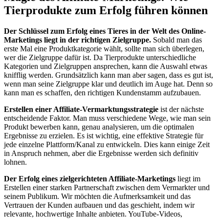
Tierprodukte ⁤zum Erfolg führen können
Der Schlüssel zum ​Erfolg eines Tieres in der⁤ Welt des Online-
Marketings⁢ liegt in der richtigen Zielgruppe.
Sobald man⁤ das
erste Mal eine Produktkategorie wählt, sollte ‌man sich überlegen, ​
wer die ⁤Zielgruppe dafür ist. Da Tierprodukte unterschiedliche
⁢Kategorien und Zielgruppen ansprechen, kann⁣ die Auswahl ​etwas
⁢knifflig werden. Grundsätzlich‍ kann ‌man aber sagen, dass es gut ist,
wenn man ‍seine⁤ Zielgruppe ​klar und ‌deutlich ⁤im⁤ Auge hat. ‌Denn so
kann man es​ schaffen, ‌den richtigen Kundenstamm ⁢aufzubauen.
Erstellen‍ einer Affiliate-Vermarktungsstrategie
ist der nächste
entscheidende⁣ Faktor. ⁤Man‍ muss​ verschiedene Wege,⁢ wie man sein
Produkt bewerben kann, genau analysieren, um ⁤die optimalen
⁤Ergebnisse⁤ zu erzielen. Es ist wichtig, eine effektive Strategie für
jede‍ einzelne Plattform/Kanal zu entwickeln. Dies kann einige Zeit
in Anspruch nehmen, aber die Ergebnisse werden sich definitiv
lohnen.
Der Erfolg eines⁢ zielgerichteten​ Affiliate-Marketings
‍liegt ​im
Erstellen‌ einer starken Partnerschaft zwischen dem⁢ Vermarkter und
seinem Publikum. Wir möchten die Aufmerksamkeit und das⁢
Vertrauen der‌ Kunden aufbauen und das geschieht, ⁣indem wir
relevante, hochwertige Inhalte anbieten. YouTube-Videos,