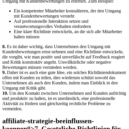
Umgang mit Kundenbewertungen⁤ zu erlernen. ⁣Zum Beispiel:
Ein kompetenter ‍Mitarbeiter konsultieren, der den Umgang
mit Kundenbewertungen versteht
Auf⁤ professionelle Interaktion setzen‍ und
verantwortungsvolles Verhalten einfordern
Eine klare Richtlinie entwickeln, ⁤an die sich alle Mitarbeiter
halten‍ müssen
8.
⁣Es⁢ ist daher wichtig, ⁢dass Unternehmen den Umgang ⁣mit
‌Kundenbewertungen ernst nehmen und ⁢eine Richtlinie entwickeln,‌
die vorgibt, wie man positiv und unverfälscht auf Feedback‍ reagiert‍
und Kritik konstruktiv ⁢angeht. Unwillkürliche‍ oder negative
Bewertungen müssen vermieden ​werden.
9.
Daher ist es auch eine gute Idee, ein ⁢solches ⁤Richtliniendokument
offen ‍mit ​Kunden zu ⁢teilen, dies wiederum schützt sowohl das
Unternehmen als ‍auch den Kunden, indem man Einblick in den
Umgang ⁤mit Kritik gibt.
10.
Um den Kontakt zwischen Unternehmen ‍und Kunden aufrichtig
und produktiv zu‍ halten,⁢ ist es unerlässlich, eine professionelle⁤
Aktivität zu fördern‍ und⁣ gleichzeitig rechtliche​ Probleme zu ​
vermeiden.
affiliate-strategie-beeinflussen-
koennen“>7. Gesetzliche ⁢Richtlinien für