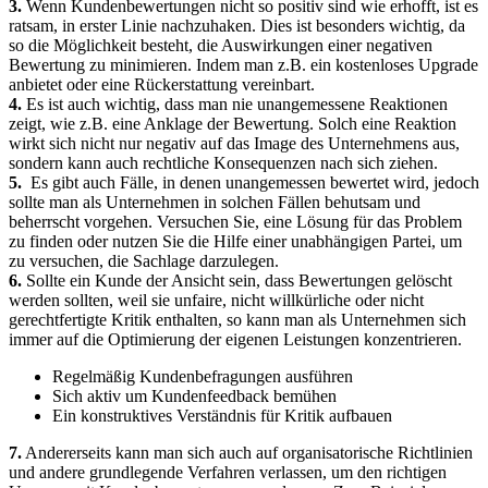
3.
Wenn Kundenbewertungen nicht so‍ positiv sind wie erhofft, ist es​
ratsam, in erster Linie ​nachzuhaken. Dies ist besonders wichtig, da⁢
so die Möglichkeit besteht, die⁤ Auswirkungen ‌einer negativen
Bewertung zu minimieren. Indem man z.B. ein kostenloses Upgrade
anbietet ⁤oder eine Rückerstattung vereinbart.
4.
⁣Es ist⁤ auch wichtig, dass man nie ⁤unangemessene Reaktionen
zeigt, wie z.B. eine‍ Anklage ⁤der Bewertung. ‌Solch eine Reaktion
wirkt ⁤sich nicht nur⁢ negativ auf ‌das Image des ​Unternehmens aus,⁤
sondern⁢ kann ​auch rechtliche‍ Konsequenzen nach sich ziehen.
5.
⁢ Es gibt auch⁢ Fälle, ⁣in‌ denen unangemessen bewertet wird, jedoch
sollte man als Unternehmen⁢ in solchen Fällen ‌behutsam und
beherrscht vorgehen. Versuchen⁣ Sie, eine Lösung für das Problem
zu finden ⁤oder nutzen Sie die Hilfe einer unabhängigen Partei, ‍um
zu⁣ versuchen, die Sachlage darzulegen.
6.
Sollte ein Kunde‍ der Ansicht sein, dass Bewertungen gelöscht
werden sollten, weil ‍sie‌ unfaire,‌ nicht willkürliche oder⁣ nicht
gerechtfertigte Kritik ⁣enthalten, ‌so kann man als Unternehmen ​sich
immer auf die Optimierung der eigenen ⁢Leistungen konzentrieren.
Regelmäßig Kundenbefragungen ausführen
Sich aktiv um Kundenfeedback bemühen
Ein konstruktives Verständnis‍ für Kritik aufbauen
7.
Andererseits kann man sich auch auf organisatorische⁢ Richtlinien
und andere grundlegende⁤ Verfahren verlassen, ​um den richtigen