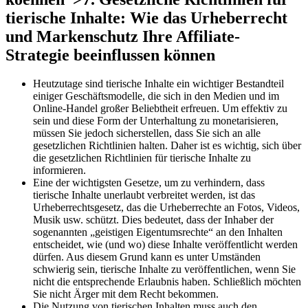
tierische ⁤Inhalte: Wie das Urheberrecht
und Markenschutz Ihre Affiliate-
Strategie beeinflussen⁤ können
Heutzutage sind tierische Inhalte ein wichtiger Bestandteil​
einiger ⁤Geschäftsmodelle, ‍die sich in den⁤ Medien⁢ und im
Online-Handel großer Beliebtheit erfreuen.⁣ Um effektiv​ zu
sein und diese Form⁤ der Unterhaltung zu monetarisieren,​
müssen Sie jedoch sicherstellen, dass Sie⁣ sich ‌an‍ alle
gesetzlichen Richtlinien halten. ⁤Daher ist es wichtig, sich über
die gesetzlichen ⁣Richtlinien⁤ für tierische Inhalte zu
informieren.
Eine​ der ‌wichtigsten Gesetze,⁢ um⁢ zu verhindern, dass
tierische Inhalte ⁤unerlaubt verbreitet werden, ist das
Urheberrechtsgesetz, das die⁢ Urheberrechte an ⁤Fotos,​ Videos,
Musik ⁤usw. schützt. ‍Dies bedeutet, dass der Inhaber der
sogenannten „geistigen Eigentumsrechte“ an den Inhalten
entscheidet, ​wie (und wo) diese Inhalte veröffentlicht werden
⁤dürfen. Aus diesem Grund kann es unter Umständen
schwierig⁢ sein, tierische Inhalte zu veröffentlichen, wenn ‍Sie
nicht die entsprechende Erlaubnis haben. Schließlich möchten
Sie⁣ nicht Ärger mit dem Recht bekommen.
Die Nutzung ‍von tierischen Inhalten muss⁤ auch den