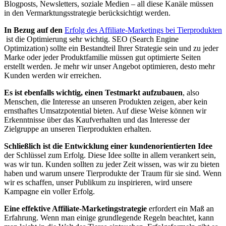
‍Blogposts, Newsletters, soziale Medien – all⁤ diese Kanäle müssen
in den Vermarktungsstrategie berücksichtigt werden.
In Bezug ⁣auf den
Erfolg des Affiliate-Marketings ​bei Tierprodukten
⁣ ist die‍ Optimierung sehr wichtig. SEO (Search Engine
Optimization) sollte ein Bestandteil Ihrer Strategie sein ‍und zu jeder
Marke oder jeder‍ Produktfamilie müssen ​gut optimierte Seiten
erstellt werden.⁣ Je mehr wir unser Angebot optimieren, ‌desto mehr
Kunden⁤ werden wir erreichen.
Es ⁣ist ebenfalls ⁤wichtig, einen Testmarkt aufzubauen
,⁤ also
Menschen, die Interesse an unseren Produkten zeigen, aber ⁢kein
⁢ernsthaftes Umsatzpotential bieten. Auf diese Weise können wir⁤
Erkenntnisse über das Kaufverhalten und das ‍Interesse der
Zielgruppe an unseren Tierprodukten erhalten.
Schließlich ist‍ die⁢ Entwicklung‍ einer kundenorientierten Idee
‍der ⁤Schlüssel zum Erfolg. Diese Idee sollte ⁤in‌ allem verankert ⁣sein,
was wir tun.‌ Kunden sollten ⁣zu jeder Zeit⁣ wissen, was wir zu ⁣bieten
haben und warum unsere Tierprodukte der⁤ Traum für ⁤sie sind. Wenn
wir es schaffen, unser Publikum zu inspirieren, wird unsere
Kampagne⁢ ein voller⁣ Erfolg. ‍
Eine effektive ⁢Affiliate-Marketingstrategie
erfordert ein Maß⁢ an
Erfahrung. Wenn⁣ man ‌einige grundlegende Regeln ⁤beachtet, kann