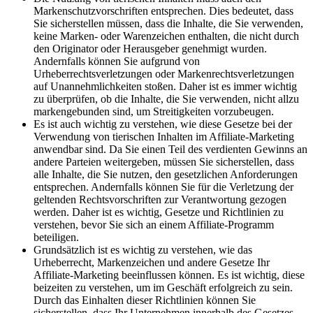
Markenschutzvorschriften entsprechen. Dies bedeutet, ‌dass
Sie sicherstellen müssen, dass die⁤ Inhalte, ​die ‍Sie ‌verwenden,
keine Marken- oder ​Warenzeichen enthalten, die nicht durch
den‌ Originator oder‍ Herausgeber genehmigt wurden.
Andernfalls können Sie aufgrund ​von
Urheberrechtsverletzungen oder⁢ Markenrechtsverletzungen
auf Unannehmlichkeiten stoßen. Daher ist es immer wichtig
zu ‍überprüfen, ob die Inhalte, die Sie verwenden, nicht‍ allzu
markengebunden ⁤sind, um Streitigkeiten vorzubeugen.
Es ist auch wichtig zu verstehen, wie​ diese⁣ Gesetze bei ⁤der
Verwendung von⁤ tierischen Inhalten im Affiliate-Marketing
anwendbar sind. Da Sie einen Teil des​ verdienten ⁤Gewinns an
andere⁢ Parteien weitergeben, müssen Sie sicherstellen, dass
⁣alle Inhalte, die‍ Sie nutzen, den ​gesetzlichen Anforderungen
entsprechen. Andernfalls können Sie für die ⁣Verletzung ⁤der
geltenden Rechtsvorschriften⁤ zur Verantwortung gezogen ​
werden. Daher ist ⁣es ‌wichtig,⁣ Gesetze und Richtlinien‌ zu
verstehen, ⁣bevor​ Sie sich an einem Affiliate-Programm
beteiligen.
Grundsätzlich ist es wichtig⁣ zu ‌verstehen, wie das
Urheberrecht, Markenzeichen und andere​ Gesetze Ihr
Affiliate-Marketing beeinflussen können. Es ist wichtig, diese
beizeiten zu verstehen,‍ um im Geschäft ⁣erfolgreich zu sein.
‌Durch ​das Einhalten dieser Richtlinien können Sie
sicherstellen, dass‍ Ihr Unternehmen innerhalb des Gesetzes