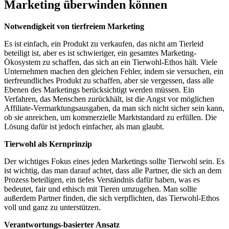
Marketing überwinden ⁢können
Notwendigkeit von​ tierfreiem Marketing
Es ist einfach, ein Produkt ⁤zu‍ verkaufen, das nicht am ⁤Tierleid
beteiligt ist, aber es ist schwieriger, ein gesamtes Marketing-
Ökosystem zu schaffen, das sich an ein Tierwohl-Ethos hält. Viele
Unternehmen machen den gleichen Fehler, indem sie versuchen, ein⁢
tierfreundliches Produkt zu schaffen, aber sie vergessen, dass alle
⁢Ebenen ‍des Marketings berücksichtigt ⁤werden müssen. Ein
Verfahren, das Menschen zurückhält, ist⁢ die ​Angst ‌vor möglichen‌
Affiliate-Vermarktungsausgaben, ⁢da man⁣ sich nicht⁤ sicher⁤ sein kann,
ob sie⁣ anreichen,⁣ um kommerzielle​ Marktstandard‍ zu erfüllen. Die
Lösung dafür ist jedoch​ einfacher, als man glaubt. ⁣
Tierwohl ⁣als ⁣Kernprinzip
Der wichtiges Fokus eines ​jeden Marketings sollte Tierwohl sein. Es
ist wichtig, das ⁣man ‌darauf achtet, dass alle‍ Partner,​ die sich an dem‌
Prozess beteiligen, ⁤ein tiefes ‌Verständnis dafür ‌haben, was⁤ es
bedeutet, fair und ethisch mit Tieren umzugehen. ​Man sollte
außerdem⁢ Partner finden, ⁣die sich⁤ verpflichten, das Tierwohl-Ethos
voll⁣ und ganz zu unterstützen.
Verantwortungs-basierter Ansatz