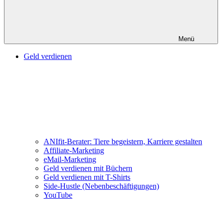
Menü
Geld verdienen
ANIfit-Berater: Tiere begeistern, Karriere gestalten
Affiliate-Marketing
eMail-Marketing
Geld verdienen mit Büchern
Geld verdienen mit T-Shirts
Side-Hustle (Nebenbeschäftigungen)
YouTube