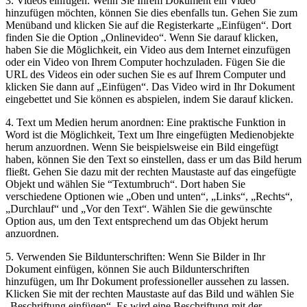
3.‍ Videos einfügen: Wenn⁤ Sie Ihrem Dokument ein Video
hinzufügen ⁣möchten, können Sie dies ebenfalls tun. Gehen ⁢Sie zum
Menüband und klicken Sie auf die Registerkarte „Einfügen“. Dort
finden⁢ Sie die Option „Onlinevideo“. Wenn Sie darauf klicken,
haben Sie die Möglichkeit, ein‌ Video aus dem Internet einzufügen
oder ein Video von Ihrem Computer hochzuladen. Fügen Sie die
URL‍ des Videos ‌ein oder suchen Sie es auf Ihrem Computer und
klicken Sie dann auf „Einfügen“. Das ⁣Video wird in Ihr Dokument
eingebettet und⁢ Sie können es abspielen, indem ​Sie⁣ darauf klicken.
4. Text um Medien herum anordnen: ​Eine ⁤praktische Funktion⁤ in
Word ist ⁢die Möglichkeit, ⁤Text um Ihre eingefügten Medienobjekte
herum anzuordnen. Wenn Sie beispielsweise ein Bild eingefügt
haben, können Sie den Text so einstellen, dass er um das Bild herum
fließt. Gehen Sie dazu mit der rechten Maustaste auf das eingefügte
⁣Objekt und wählen ​Sie ‌“Textumbruch“. Dort haben Sie
verschiedene Optionen wie „Oben⁢ und unten“, „Links“, „Rechts“,⁣
„Durchlauf“ und „Vor den⁣ Text“. Wählen Sie die gewünschte
Option aus, um den Text entsprechend um das Objekt herum
anzuordnen.
5. Verwenden Sie Bildunterschriften: Wenn Sie Bilder ⁤in Ihr
Dokument einfügen,⁣ können Sie auch Bildunterschriften
hinzufügen, um Ihr Dokument professioneller aussehen ⁢zu lassen.
Klicken Sie mit der rechten Maustaste ⁣auf das Bild und wählen Sie
„Beschriftung‍ einfügen“. Es ⁢wird eine Beschriftung‍ mit der​