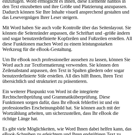
einzufügen. Word‌ ermöglicht es Ihnen, diese Elemente nahtlos in
den Text einzubetten und‍ ihre Größe ⁤und Platzierung anzupassen.
Dadurch können Sie Ihre Inhalte visuell ansprechend gestalten und
das Lesevergnügen Ihrer Leser steigern.
Mit Word‌ haben Sie auch volle Kontrolle über das Seitenlayout. Sie
können die Seitenränder anpassen, die Schriftart ‌und -größe ändern
und sogar benutzerdefinierte Kopfzeilen und Fußzeilen erstellen. All
diese Funktionen machen Word zu einem leistungsstarken
Werkzeug für die eBook-Gestaltung.
Um Ihr ‍eBook noch professioneller aussehen zu lassen, können Sie
Word auch​ zur Textformatierung verwenden. ‌Sie können den
Zeilenabstand anpassen, den Text in Spalten gliedern oder sogar
⁣benutzerdefinierte Stile erstellen. All dies hilft Ihnen, Ihren ⁢Text
übersichtlich und strukturiert zu präsentieren.
Ein weiterer Pluspunkt‍ von Word ist die integrierte
Rechtschreibprüfung ‍und ⁢Grammatiküberprüfung. Diese
Funktionen sorgen dafür, dass Ihr eBook fehlerfrei ist und ⁢ein
professionelles Erscheinungsbild hat. Sie können auch mit der
Wortzählung arbeiten, um sicherzustellen, dass Ihr⁢ eBook die
⁣richtige Länge hat.
Es gibt viele Möglichkeiten, wie Word Ihnen dabei helfen kann, das
eBook-Schreiben zu erleichtern und⁣ Ihren endgültigen‍ Text zu