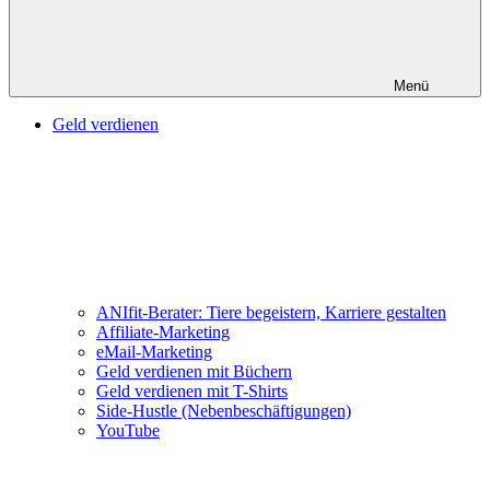
Menü
Geld verdienen
ANIfit-Berater: Tiere begeistern, Karriere gestalten
Affiliate-Marketing
eMail-Marketing
Geld verdienen mit Büchern
Geld verdienen mit T-Shirts
Side-Hustle (Nebenbeschäftigungen)
YouTube