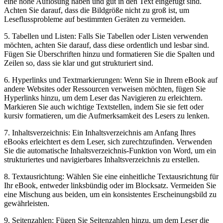
eine hohe Auflösung haben und gut in den Text eingefügt sind.
⁢Achten Sie darauf, dass die Bildgröße nicht​ zu groß ist, um
Leseflussprobleme auf bestimmten⁤ Geräten zu vermeiden.
5. Tabellen und ‍Listen: Falls Sie Tabellen oder Listen verwenden‍
möchten, achten Sie darauf, dass diese ordentlich​ und lesbar sind.
Fügen‌ Sie Überschriften hinzu und formatieren Sie die Spalten und
Zeilen so, dass sie klar und gut strukturiert ⁤sind.
6. Hyperlinks und ⁣Textmarkierungen: ‌Wenn Sie in Ihrem ‌eBook auf
andere⁣ Websites oder Ressourcen verweisen möchten, fügen Sie
Hyperlinks hinzu, um dem Leser das Navigieren zu‍ erleichtern.
Markieren Sie auch ⁢wichtige Textstellen, indem Sie sie fett oder
kursiv formatieren, um die Aufmerksamkeit des Lesers zu lenken.
7. Inhaltsverzeichnis: Ein Inhaltsverzeichnis am Anfang Ihres
eBooks erleichtert es dem Leser, sich zurechtzufinden. Verwenden⁢
Sie ⁢die⁢ automatische Inhaltsverzeichnis-Funktion von Word, um ein
strukturiertes und navigierbares Inhaltsverzeichnis zu erstellen.
8. Textausrichtung:⁢ Wählen Sie eine einheitliche Textausrichtung für
Ihr eBook, entweder linksbündig oder im Blocksatz. Vermeiden Sie
eine Mischung aus beiden, um ein konsistentes Erscheinungsbild zu
gewährleisten.
9. Seitenzahlen: ​Fügen Sie Seitenzahlen⁤ hinzu, um⁣ dem Leser die