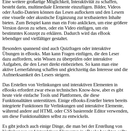
Eine weitere großartige Möglichkeit, Interaktivität zu schaffen,
besteht darin,​ multimediale Elemente einzufügen. Bilder, Videos
oder Audio-Dateien können das Lesen auflockern und den Lesern
eine visuelle oder akustische Ergänzung zur textbasierten Inhalte
bieten. Zum Beispiel kann man ein Foto anklicken, um eine größere
Version davon zu sehen, oder ein Video einfügen, um ein
bestimmtes Konzept zu⁢ erklären. ​Dadurch wird das eBook
lebendiger und vielfältiger gestaltet.
Besonders spannend sind auch ⁣Quizfragen oder interaktive
Übungen in eBooks. Man kann Fragen einfügen,‌ die den Leser⁣
dazu auffordern, sein Wissen zu überprüfen oder interaktive
Aufgaben, die den Leser direkt einbeziehen. So kann man eine
aktive Lernerfahrung ​schaffen und gleichzeitig das Interesse und die
⁤Aufmerksamkeit des Lesers steigern.
Das Erstellen von Verlinkungen und interaktiven Elementen in
eBooks erfordert zwar etwas technisches Know-how, aber es gibt
heute viele einfache Tools ​und Plattformen, ​die diese
Funktionalitäten unterstützen. Einige eBooks-Ersteller bieten bereits
integrierte Funktionen⁤ für Verlinkungen und interaktive Elemente,
während andere auf HTML oder CSS basierende Editor verwenden,
um diese Funktionalitäten selbst ‌zu entwickeln.
Es gibt jedoch‍ auch einige Dinge, die man bei der Erstellung von