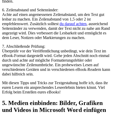
finden.
6. Zeilenabstand und Seitenränder:
Achte auf einen angemessenen Zeilenabstand, um den Text gut
lesbar zu machen.‌ Ein Zeilenabstand von 1,5 oder 2 ist
empfehlenswert. ‍Zusätzlich solltest
du⁤ darauf achten
, ausreichend
Seitenränder zu verwenden, damit der Text nicht zu nahe am Rand
angezeigt wird.⁤ Dies ‌verbessert die Lesbarkeit und ermöglicht es
dem Leser, Notizen oder Markierungen⁢ zu⁤ machen.
7. Abschließende Prüfung:
Überprüfe vor der Veröffentlichung unbedingt, wie dein Text im
eBook-Format dargestellt wird. Gehe jeden Abschnitt noch einmal
durch und achte auf mögliche Formatierungsfehler oder
ungewünschte Zeilenumbrüche. Ein probeweises Lesen auf⁤
verschiedenen Geräten und in verschiedenen eBook-Readern kann
dabei hilfreich ‌sein.
Mit diesen ⁣Tipps und‌ Tricks ‍zur Textgestaltung hoffe ich, dass ihr
euren Lesern ein‍ ansprechendes Leseerlebnis bieten könnt. Viel
Erfolg beim Erstellen eures eBooks!
5. Medien einbinden: Bilder, Grafiken
und Videos in Microsoft ⁢Word einfügen