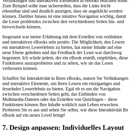
Verlinkungen und interaktiven Elementen in eBooks beachten sollte.
Zum Beispiel sollte man sicherstellen, dass ​die Links leicht​
erkennbar‌ sind und deutlich anzeigen, ‍dass sie angeklickt werden
können. Darüber ⁣hinaus ist eine intuitive Navigation wichtig, damit
die Leser problemlos zwischen den verschiedenen Seiten hin- und
herwechseln können.
Insgesamt war meine Erfahrung mit dem ⁢Erstellen ‍von verlinkten
und interaktiven⁣ eBooks sehr positiv. Die‍ Möglichkeit, den Lesern
ein interaktives Leseerlebnis zu bieten, hat meine Inhalte auf eine
neue Ebene⁢ gehoben und das Feedback der Leser ‌war durchweg
begeistert. Ich würde jedem, der ein eBook erstellt, empfehlen, diese
Funktionen auszuprobieren und zu sehen, wie sie das Lesen
verbessern können.
Schaffen Sie Interaktivität in⁣ Ihren ​eBooks, nutzen Sie Verlinkungen
und interaktive Elemente, um Ihren Lesern ein⁣ einzigartiges und
fesselndes Leseerlebnis zu bieten. Egal ob es um die Navigation
zwischen verschiedenen Seiten geht, das Einbinden von
Multimedia-Dateien oder das Erstellen von Quizfragen – diese
Funktionen können Ihre Inhalte wirklich zum Leben erwecken.
Probieren Sie es aus und sehen Sie selbst, wie diese Interaktivität Ihr
eBook auf ein neues Level bringt!
7. Design anpassen: Individuelles⁣ Layout