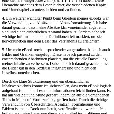
eine kleinere,‌ eingerückte Zahl (z.B. 1.1, ⁢1.2, 1.3) haben. Diese
Hierarchie⁤ macht es dem Leser leichter,‌ die ⁤verschiedenen Kapitel
und Unterkapitel zu unterscheiden und zu finden.
4. Ein ‌weiterer wichtiger Punkt beim Gliedern meines eBooks‍ war
die Verwendung von Absätzen und Absatzformatierung. Ich habe
darauf geachtet, dass meine Absätze klar voneinander abgetrennt
‌sind und einen einheitlichen Abstand haben. Außerdem habe⁣ ich⁤
wichtige Informationen ⁢oder ⁢Definitionen fett markiert, um sie
hervorzuheben ‌und dem Leser⁣ das Verständnis zu erleichtern.
5. Um mein eBook noch ansprechender zu gestalten, habe ich auch
Bilder und Grafiken eingefügt. Diese habe‌ ich passend​ zu den
⁢entsprechenden ‍Abschnitten platziert, um‍ die visuelle Darstellung
meiner Inhalte zu ​verbessern. Dabei habe⁤ ich darauf geachtet, dass
die Bilder gut in den Textfluss integriert sind und nicht den
Lesefluss unterbrechen.
Durch die ⁢klare Strukturierung und ein übersichtliches
Inhaltsverzeichnis konnte ich sicherstellen, dass mein eBook logisch
aufgebaut ist und der Leser ‍die Informationen leicht ​finden kann. Es
hat mir viel Zeit‌ und Mühe gespart, indem ich auf die vorhandenen
Tools in Microsoft Word‍ zurückgegriffen habe. Durch die richtige
Verwendung von Überschriften, Absätzen, Formatierung und
Bildern ist mein eBook nun bereit, veröffentlicht zu werden. Ich
hoffe, dass meine ⁤Leser von dieser klaren Struktur profitieren und