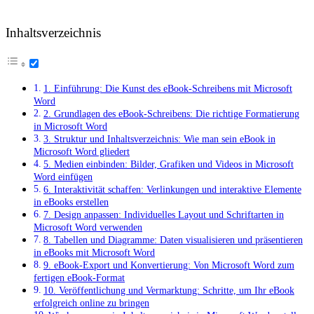
Inhaltsverzeichnis
1. Einführung: Die Kunst des eBook-Schreibens mit ⁤Microsoft⁢
Word
2. Grundlagen des ‌eBook-Schreibens: Die richtige Formatierung
in Microsoft Word
3.⁣ Struktur⁣ und Inhaltsverzeichnis: Wie man sein eBook in
Microsoft Word gliedert
5. Medien einbinden: Bilder, Grafiken und Videos in Microsoft
⁢Word einfügen
6. Interaktivität schaffen: Verlinkungen und interaktive Elemente
in eBooks erstellen
7. Design anpassen: Individuelles⁣ Layout und Schriftarten in
Microsoft Word verwenden
8. Tabellen und Diagramme: Daten‌ visualisieren⁢ und präsentieren
in eBooks mit​ Microsoft Word
9. eBook-Export und Konvertierung: Von Microsoft ⁣Word zum
fertigen eBook-Format
10. Veröffentlichung und Vermarktung: Schritte, um Ihr eBook
erfolgreich online zu bringen