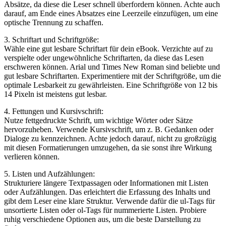
Absätze, da diese die Leser schnell überfordern können. Achte auch
darauf, ⁣am Ende eines Absatzes eine Leerzeile einzufügen, um eine
optische Trennung zu schaffen.
3. Schriftart und Schriftgröße:
Wähle ‌eine ⁤gut‌ lesbare ⁣Schriftart für dein eBook. Verzichte auf zu
verspielte oder ungewöhnliche Schriftarten, da diese das Lesen​
erschweren können.⁤ Arial und Times New Roman sind beliebte und
gut lesbare Schriftarten. Experimentiere mit‌ der ⁢Schriftgröße, um die
optimale Lesbarkeit zu gewährleisten. Eine Schriftgröße von 12 bis
14 Pixeln ist meistens ⁤gut lesbar.
4. Fettungen und Kursivschrift:
Nutze fettgedruckte ⁢Schrift, um wichtige Wörter oder Sätze
hervorzuheben. Verwende ⁤Kursivschrift, um z.‌ B. Gedanken oder
Dialoge zu kennzeichnen. Achte jedoch darauf, nicht zu großzügig
mit diesen​ Formatierungen umzugehen, da sie sonst ihre Wirkung
verlieren können.
5. Listen und Aufzählungen:
Strukturiere längere ‍Textpassagen oder Informationen mit Listen
oder Aufzählungen. Das erleichtert‍ die Erfassung des Inhalts und
gibt dem Leser eine klare Struktur. Verwende dafür die ul-Tags für
unsortierte Listen ⁣oder ol-Tags für nummerierte Listen. Probiere
ruhig verschiedene Optionen aus, um die beste Darstellung zu