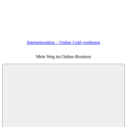
Zum
Inhalt
springen
Internetposition – Online Geld verdienen
Mein Weg im Online-Business