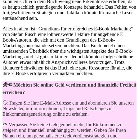
könnten sich von dem Buch wenig neue Erkenntnisse erhoffen, da
es hauptsächlich grundlegende‍ Konzepte ​behandelt. Das Fehlen⁤ von​
fortgeschrittenen Strategien und Taktiken könnte für manche Leser⁤
enttäuschend sein.
Alles in allem ist „Grundkurs⁣ für erfolgreiches E-Book Marketing“
von Stefan Pusch eine lohnenswerte Lektüre für angehende E-
Book-Autoren, die sich mit den Grundlagen ⁣des E-Book-
Marketings‍ auseinandersetzen möchten. Das Buch bietet einen
umfassenden Überblick über die wichtigsten Aspekte des E-Book-
Marketings und ist gut strukturiert. Jedoch könnten fortgeschrittene
⁤Autoren etwas inhaltlich Anspruchsvolleres bevorzugen. Trotz
kleinerer Schwächen ist ‍das Buch eine⁤ gute Ressource für alle, die
ihre E-Books erfolgreich vermarkten⁢ möchten.
💰📢 Möchten Sie online Geld verdienen und finanzielle Freiheit
erreichen?
🤔 Tragen Sie Ihre E-Mail-Adresse ein und abonnieren Sie unseren
Newsletter, um Informationen, Tipps und Ratschläge zur
Einkommensgenerierung online zu erhalten.
💸 Verpassen Sie keine Gelegenheit mehr, Ihr Einkommen zu
steigern und finanziell unabhängig zu werden. Geben Sie Ihren
Namen ein, um personalisierte Geldverdienststrategien und