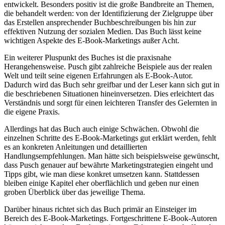
entwickelt. Besonders positiv ist die große Bandbreite an Themen,‌
die behandelt ​werden: ‌von der Identifizierung der Zielgruppe über
das Erstellen‌ ansprechender Buchbeschreibungen bis hin zur
⁢effektiven Nutzung der‌ sozialen Medien. Das Buch lässt keine
wichtigen Aspekte des⁣ E-Book-Marketings ​außer Acht.
Ein weiterer Pluspunkt des Buches⁤ ist die ​praxisnahe
Herangehensweise.⁢ Pusch gibt zahlreiche Beispiele aus der realen⁣
Welt und teilt‍ seine eigenen⁣ Erfahrungen als E-Book-Autor.
⁤Dadurch wird das Buch sehr greifbar und der Leser kann sich gut in
die beschriebenen Situationen hineinversetzen. Dies erleichtert das
Verständnis und sorgt für einen leichteren Transfer des Gelernten in
die eigene Praxis.
Allerdings hat das‍ Buch auch einige Schwächen. Obwohl die
einzelnen Schritte des E-Book-Marketings gut ‌erklärt werden, fehlt
‌es an konkreten Anleitungen und detaillierten
Handlungsempfehlungen. Man hätte​ sich ⁢beispielsweise gewünscht,
dass ‍Pusch genauer auf bewährte Marketingstrategien eingeht und
Tipps gibt, wie man diese konkret umsetzen kann. Stattdessen
bleiben einige Kapitel eher oberflächlich ‌und geben nur einen
groben Überblick über ⁤das jeweilige Thema.
Darüber hinaus‌ richtet sich ‍das Buch primär an Einsteiger im
Bereich des E-Book-Marketings. Fortgeschrittene E-Book-Autoren