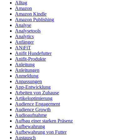
Alltag
Amazon
Amazon Kindle
Amazon Publishing
Analyse
Analysetools
Analytics
Anfänger
ANiFiT
Anifit Hundefutter
Anifit-Produkte
Anleitung
Anleitungen
Anmeldung
Anpassungen
App-Entwicklung
Arbeiten von Zuhause
Artikeloptimierung
Audience Engagement
Audience Growth
Audioaufnahme
Aufbau einer starken Präsenz
Aufbewahrung
Aufbewahrung von Futter
Austausch