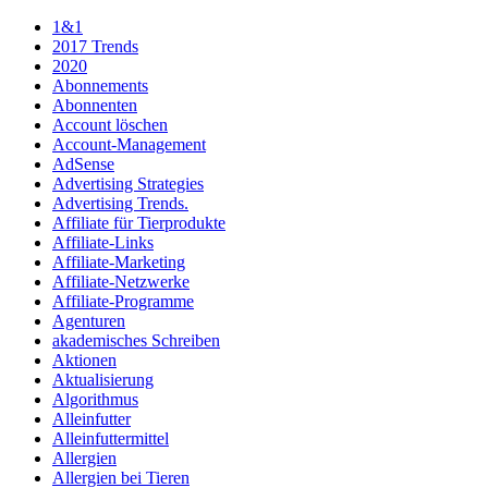
1&1
2017 Trends
2020
Abonnements
Abonnenten
Account löschen
Account-Management
AdSense
Advertising Strategies
Advertising Trends.
Affiliate für Tierprodukte
Affiliate-Links
Affiliate-Marketing
Affiliate-Netzwerke
Affiliate-Programme
Agenturen
akademisches Schreiben
Aktionen
Aktualisierung
Algorithmus
Alleinfutter
Alleinfuttermittel
Allergien
Allergien bei Tieren