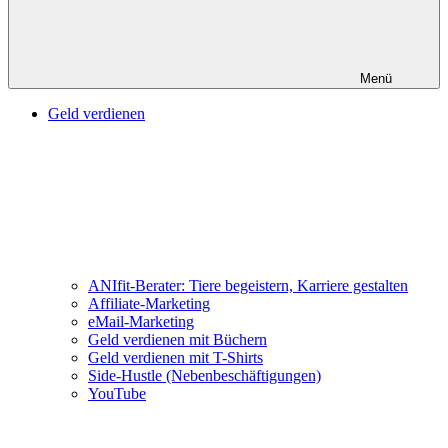
Menü
Geld verdienen
ANIfit-Berater: Tiere begeistern, Karriere gestalten
Affiliate-Marketing
eMail-Marketing
Geld verdienen mit Büchern
Geld verdienen mit T-Shirts
Side-Hustle (Nebenbeschäftigungen)
YouTube