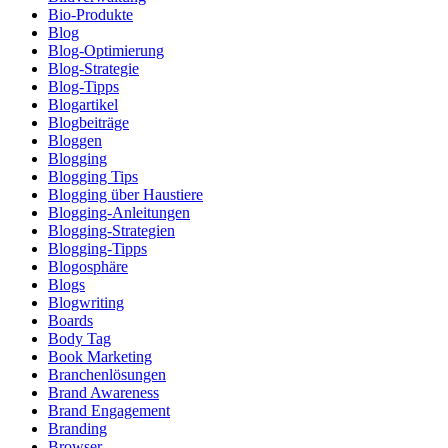
Bio-Produkte
Blog
Blog-Optimierung
Blog-Strategie
Blog-Tipps
Blogartikel
Blogbeiträge
Bloggen
Blogging
Blogging Tips
Blogging über Haustiere
Blogging-Anleitungen
Blogging-Strategien
Blogging-Tipps
Blogosphäre
Blogs
Blogwriting
Boards
Body Tag
Book Marketing
Branchenlösungen
Brand Awareness
Brand Engagement
Branding
Browser