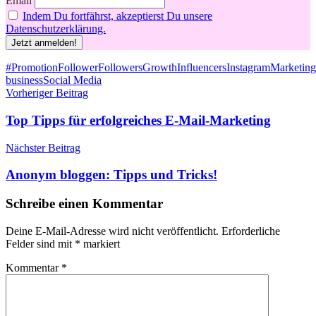
Email
Indem Du fortfährst, akzeptierst Du unsere
Datenschutzerklärung.
Schlagwörter
#Promotion
Follower
Followers
Growth
Influencers
Instagram
Marketing
business
Social Media
Beitragsnavigation
Vorheriger Beitrag
Top Tipps für erfolgreiches E-Mail-Marketing
Nächster Beitrag
Anonym bloggen: Tipps und Tricks!
Schreibe einen Kommentar
Deine E-Mail-Adresse wird nicht veröffentlicht.
Erforderliche
Felder sind mit
*
markiert
Kommentar
*