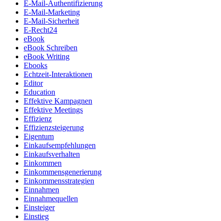
E-Mail-Authentifizierung
E-Mail-Marketing
E-Mail-Sicherheit
E-Recht24
eBook
eBook Schreiben
eBook Writing
Ebooks
Echtzeit-Interaktionen
Editor
Education
Effektive Kampagnen
Effektive Meetings
Effizienz
Effizienzsteigerung
Eigentum
Einkaufsempfehlungen
Einkaufsverhalten
Einkommen
Einkommensgenerierung
Einkommensstrategien
Einnahmen
Einnahmequellen
Einsteiger
Einstieg