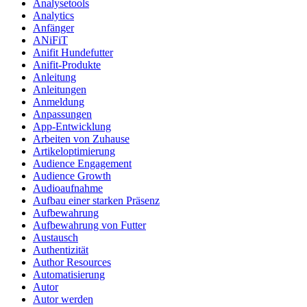
Analysetools
Analytics
Anfänger
ANiFiT
Anifit Hundefutter
Anifit-Produkte
Anleitung
Anleitungen
Anmeldung
Anpassungen
App-Entwicklung
Arbeiten von Zuhause
Artikeloptimierung
Audience Engagement
Audience Growth
Audioaufnahme
Aufbau einer starken Präsenz
Aufbewahrung
Aufbewahrung von Futter
Austausch
Authentizität
Author Resources
Automatisierung
Autor
Autor werden