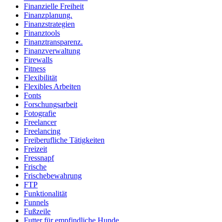
Finanzielle Freiheit
Finanzplanung.
Finanzstrategien
Finanztools
Finanztransparenz.
Finanzverwaltung
Firewalls
Fitness
Flexibilität
Flexibles Arbeiten
Fonts
Forschungsarbeit
Fotografie
Freelancer
Freelancing
Freiberufliche Tätigkeiten
Freizeit
Fressnapf
Frische
Frischebewahrung
FTP
Funktionalität
Funnels
Fußzeile
Futter für empfindliche Hunde