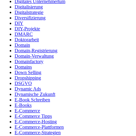
Digitales Unternehmertum
Digitalisierung
Digitalstrategie
Diversifizierung
DIY
DIY-Projekte
DMARC
Doktorarbeit
Domain
Domain-Registrierung
Domain-Verwaltung
Domainfactory
Domains
Down Selling
Dropshipping
DSGVO
Dynamic Ads
Dynamische Zukunft
E-Book Schreiben
E-Books
E-Commerce
E-Commerce Tipps
E-Commerce-Hosting
E-Commerce-Plattformen
E-Commerce-Strategien