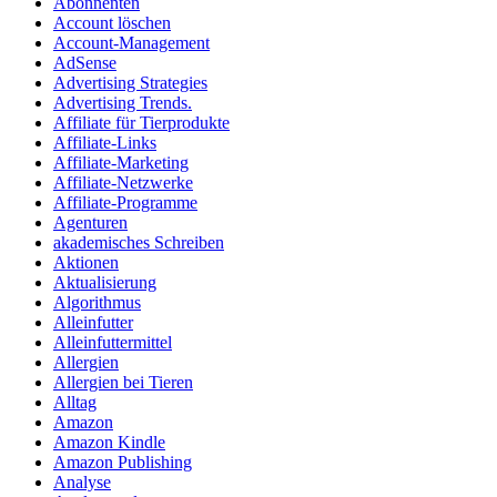
Abonnenten
Account löschen
Account-Management
AdSense
Advertising Strategies
Advertising Trends.
Affiliate für Tierprodukte
Affiliate-Links
Affiliate-Marketing
Affiliate-Netzwerke
Affiliate-Programme
Agenturen
akademisches Schreiben
Aktionen
Aktualisierung
Algorithmus
Alleinfutter
Alleinfuttermittel
Allergien
Allergien bei Tieren
Alltag
Amazon
Amazon Kindle
Amazon Publishing
Analyse