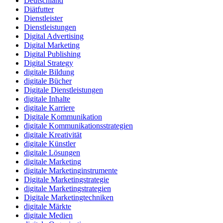
Deutschland
Diätfutter
Dienstleister
Dienstleistungen
Digital Advertising
Digital Marketing
Digital Publishing
Digital Strategy
digitale Bildung
digitale Bücher
Digitale Dienstleistungen
digitale Inhalte
digitale Karriere
Digitale Kommunikation
digitale Kommunikationsstrategien
digitale Kreativität
digitale Künstler
digitale Lösungen
digitale Marketing
digitale Marketinginstrumente
Digitale Marketingstrategie
digitale Marketingstrategien
Digitale Marketingtechniken
digitale Märkte
digitale Medien