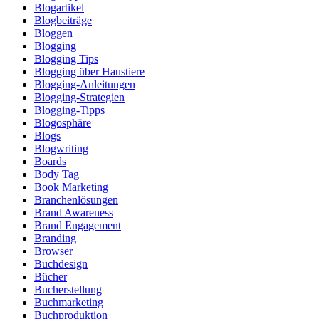
Blogartikel
Blogbeiträge
Bloggen
Blogging
Blogging Tips
Blogging über Haustiere
Blogging-Anleitungen
Blogging-Strategien
Blogging-Tipps
Blogosphäre
Blogs
Blogwriting
Boards
Body Tag
Book Marketing
Branchenlösungen
Brand Awareness
Brand Engagement
Branding
Browser
Buchdesign
Bücher
Bucherstellung
Buchmarketing
Buchproduktion