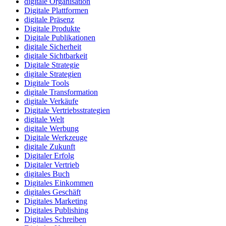
digitale Organisation
Digitale Plattformen
digitale Präsenz
Digitale Produkte
Digitale Publikationen
digitale Sicherheit
digitale Sichtbarkeit
Digitale Strategie
digitale Strategien
Digitale Tools
digitale Transformation
digitale Verkäufe
Digitale Vertriebsstrategien
digitale Welt
digitale Werbung
Digitale Werkzeuge
digitale Zukunft
Digitaler Erfolg
Digitaler Vertrieb
digitales Buch
Digitales Einkommen
digitales Geschäft
Digitales Marketing
Digitales Publishing
Digitales Schreiben