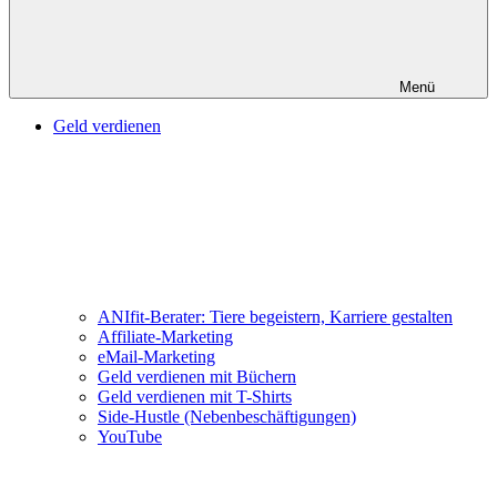
Menü
Geld verdienen
ANIfit-Berater: Tiere begeistern, Karriere gestalten
Affiliate-Marketing
eMail-Marketing
Geld verdienen mit Büchern
Geld verdienen mit T-Shirts
Side-Hustle (Nebenbeschäftigungen)
YouTube