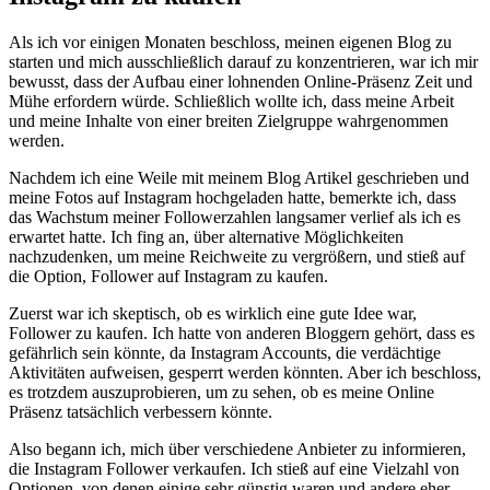
Als ich vor einigen Monaten beschloss, meinen eigenen Blog zu‌
starten und ​mich ausschließlich darauf zu konzentrieren, war ich mir
bewusst, dass der Aufbau einer lohnenden Online-Präsenz Zeit und
Mühe erfordern würde. Schließlich wollte ich, dass meine⁣ Arbeit
und meine Inhalte von ‍einer breiten ‍Zielgruppe wahrgenommen
werden.
Nachdem ich eine Weile mit meinem Blog Artikel geschrieben und
meine Fotos auf Instagram hochgeladen hatte, bemerkte ich, dass
das Wachstum meiner‍ Followerzahlen‌ langsamer verlief ‌als‍ ich es
erwartet hatte. Ich fing an, über‌ alternative Möglichkeiten
nachzudenken, um meine Reichweite zu​ vergrößern, und stieß auf
die Option, Follower auf Instagram zu kaufen.
Zuerst war ich skeptisch, ob es wirklich eine gute Idee war,
Follower zu kaufen. Ich hatte von ‌anderen ⁢Bloggern gehört, ⁣dass ‌es
gefährlich sein könnte, da Instagram Accounts, ‍die⁤ verdächtige
Aktivitäten aufweisen, gesperrt werden könnten. Aber ich beschloss,​
es trotzdem auszuprobieren, um zu sehen, ‌ob es meine Online
Präsenz tatsächlich‌ verbessern könnte.
Also begann ich, mich über verschiedene Anbieter zu informieren,
die Instagram Follower verkaufen. Ich​ stieß auf eine Vielzahl von
Optionen, von denen einige ‍sehr günstig waren und andere eher