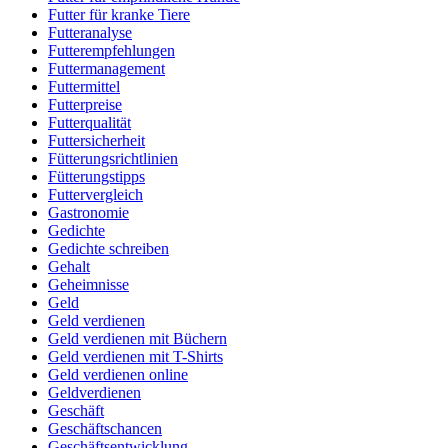
Futter für kranke Tiere
Futteranalyse
Futterempfehlungen
Futtermanagement
Futtermittel
Futterpreise
Futterqualität
Futtersicherheit
Fütterungsrichtlinien
Fütterungstipps
Futtervergleich
Gastronomie
Gedichte
Gedichte schreiben
Gehalt
Geheimnisse
Geld
Geld verdienen
Geld verdienen mit Büchern
Geld verdienen mit T-Shirts
Geld verdienen online
Geldverdienen
Geschäft
Geschäftschancen
Geschäftsentwicklung