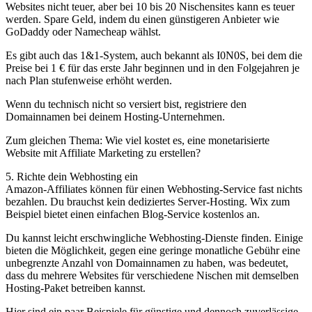
Websites nicht teuer, aber bei 10 bis 20 Nischensites kann es teuer
werden. Spare Geld, indem du einen günstigeren Anbieter wie
GoDaddy oder Namecheap wählst.
Es gibt auch das 1&1-System, auch bekannt als I0N0S, bei dem die
Preise bei 1 € für das erste Jahr beginnen und in den Folgejahren je
nach Plan stufenweise erhöht werden.
Wenn du technisch nicht so versiert bist, registriere den
Domainnamen bei deinem Hosting-Unternehmen.
Zum gleichen Thema: Wie viel kostet es, eine monetarisierte
Website mit Affiliate Marketing zu erstellen?
5. Richte dein Webhosting ein
Amazon-Affiliates können für einen Webhosting-Service fast nichts
bezahlen. Du brauchst kein dediziertes Server-Hosting. Wix zum
Beispiel bietet einen einfachen Blog-Service kostenlos an.
Du kannst leicht erschwingliche Webhosting-Dienste finden. Einige
bieten die Möglichkeit, gegen eine geringe monatliche Gebühr eine
unbegrenzte Anzahl von Domainnamen zu haben, was bedeutet,
dass du mehrere Websites für verschiedene Nischen mit demselben
Hosting-Paket betreiben kannst.
Hier sind ein paar Beispiele für günstige und dennoch zuverlässige