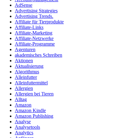
AdSense
Advertising Strategies
Advertising Trends.
Affiliate für Tierprodukte
Affiliate-Links
Affiliate-Marketing
Affiliate-Netzwerke
Affiliate-Programme
Agenturen
akademisches Schreiben
Aktionen
Aktualisierung
Algorithmus
Alleinfutter
Alleinfuttermittel
Allergien
Allergien bei Tieren
Alltag
Amazon
Amazon Kindle
Amazon Publishing
Analyse
Analysetools
Analytics