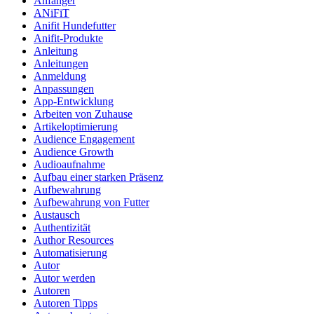
Anfänger
ANiFiT
Anifit Hundefutter
Anifit-Produkte
Anleitung
Anleitungen
Anmeldung
Anpassungen
App-Entwicklung
Arbeiten von Zuhause
Artikeloptimierung
Audience Engagement
Audience Growth
Audioaufnahme
Aufbau einer starken Präsenz
Aufbewahrung
Aufbewahrung von Futter
Austausch
Authentizität
Author Resources
Automatisierung
Autor
Autor werden
Autoren
Autoren Tipps