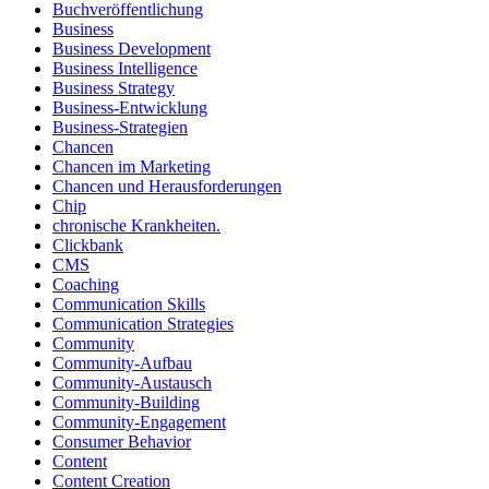
Buchveröffentlichung
Business
Business Development
Business Intelligence
Business Strategy
Business-Entwicklung
Business-Strategien
Chancen
Chancen im Marketing
Chancen und Herausforderungen
Chip
chronische Krankheiten.
Clickbank
CMS
Coaching
Communication Skills
Communication Strategies
Community
Community-Aufbau
Community-Austausch
Community-Building
Community-Engagement
Consumer Behavior
Content
Content Creation