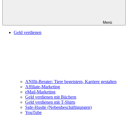
Menü
Geld verdienen
ANIfit-Berater: Tiere begeistern, Karriere gestalten
Affiliate-Marketing
eMail-Marketing
Geld verdienen mit Büchern
Geld verdienen mit T-Shirts
Side-Hustle (Nebenbeschäftigungen)
YouTube