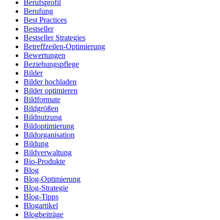
Berufsprofil
Berufung
Best Practices
Bestseller
Bestseller Strategies
Betreffzeilen-Optimierung
Bewertungen
Beziehungspflege
Bilder
Bilder hochladen
Bilder optimieren
Bildformate
Bildgrößen
Bildnutzung
Bildoptimierung
Bildorganisation
Bildung
Bildverwaltung
Bio-Produkte
Blog
Blog-Optimierung
Blog-Strategie
Blog-Tipps
Blogartikel
Blogbeiträge