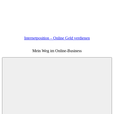
Zum
Inhalt
springen
Internetposition – Online Geld verdienen
Mein Weg im Online-Business